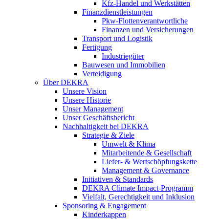
Kfz-Handel und Werkstätten
Finanzdienstleistungen
Pkw‑Flottenverantwortliche
Finanzen und Versicherungen
Transport und Logistik
Fertigung
Industriegüter
Bauwesen und Immobilien
Verteidigung
Über DEKRA
Unsere Vision
Unsere Historie
Unser Management
Unser Geschäftsbericht
Nachhaltigkeit bei DEKRA
Strategie & Ziele
Umwelt & Klima
Mitarbeitende & Gesellschaft
Liefer- & Wertschöpfungskette
Management & Governance
Initiativen & Standards
DEKRA Climate Impact-Programm
Vielfalt, Gerechtigkeit und Inklusion​
Sponsoring & Engagement
Kinderkappen