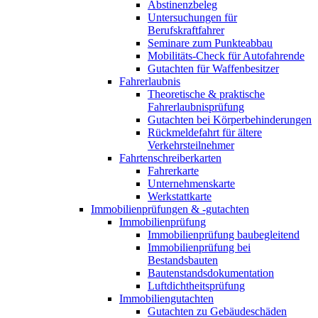
Abstinenzbeleg
Untersuchungen für
Berufskraftfahrer
Seminare zum Punkteabbau
Mobilitäts-Check für Autofahrende
Gutachten für Waffenbesitzer
Fahrerlaubnis
Theoretische & praktische
Fahrerlaubnisprüfung
Gutachten bei Körperbehinderungen
Rückmeldefahrt für ältere
Verkehrsteilnehmer
Fahrtenschreiberkarten
Fahrerkarte
Unternehmenskarte
Werkstattkarte
Immobilienprüfungen & -gutachten
Immobilienprüfung
Immobilienprüfung baubegleitend
Immobilienprüfung bei
Bestandsbauten
Bautenstandsdokumentation
Luftdichtheitsprüfung
Immobiliengutachten
Gutachten zu Gebäudeschäden