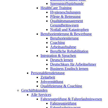
Sprengstoffspürhunde
HealthCare Training
Hygieneschulungen
Pflege & Betreuung
Qualitätsmanagement
Gesundheitswesen
Notfall und Katastrophen
Berufsorientierung & Bewerbung
Berufsorientierung
Coaching
Arbeitsaufnahme
Berufliche Rehabilitation
Integration & Sprachen
Deutsch lernen
Deutschkurs für Arbeitnehmer
Business Englisch lernen
Personaldienstleistung
Zeitarbeit
Jobvermittlung
Qualifizierung & Coaching
Geschäftskunden
Alle Services
Fahrzeugprüfung & Fahrerlaubniswesen
Fahrzeugprüfung
Fahrerlaubniswesen