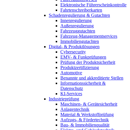
Elektronische Führerscheinkontrolle
Fahrtenschreiberkarten
Schadenregulierung & Gutachten
Innenregulierung
Außenregulierung
Fahrzeuggutachten
Fahrzeug-Managementservices
Immobiliengutachten
Digital- & Produktlösungen
Cybersecurity
EMV- & Funkprüfungen
Prüfung der Produktsicherheit
Produktzertifizierung
Automotive
Benannte und akkreditierte Stellen
Informationssicherheit &
Datenschutz
KI-Services
Industrieprüfung
Maschinen- & Gerätesicherheit
Anlagentechnik
Material & Werkstoffprüfung
Aufzugs- & Fördertechnik
Bau- & Immobilienqualität