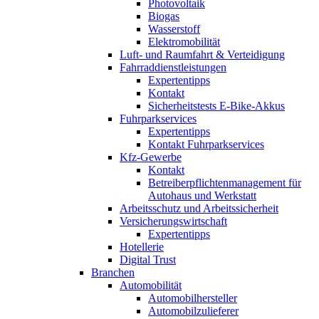
Photovoltaik
Biogas
Wasserstoff
Elektromobilität
Luft- und Raumfahrt & Verteidigung
Fahrraddienstleistungen
Expertentipps
Kontakt
Sicherheitstests E-Bike-Akkus
Fuhrparkservices
Expertentipps
Kontakt Fuhrparkservices
Kfz-Gewerbe
Kontakt
Betreiberpflichtenmanagement für
Autohaus und Werkstatt
Arbeitsschutz und Arbeitssicherheit
Versicherungswirtschaft
Expertentipps
Hotellerie
Digital Trust
Branchen
Automobilität
Automobilhersteller
Automobilzulieferer