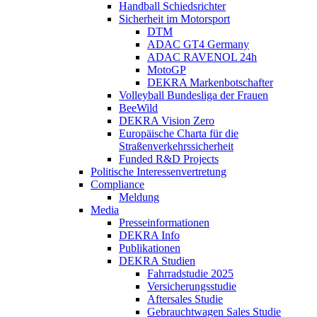
Handball Schiedsrichter
Sicherheit im Motorsport
DTM
ADAC GT4 Germany
ADAC RAVENOL 24h
MotoGP
DEKRA Markenbotschafter
Volleyball Bundesliga der Frauen
BeeWild
DEKRA Vision Zero
Europäische Charta für die
Straßenverkehrssicherheit
Funded R&D Projects
Politische Interessenvertretung
Compliance
Meldung
Media
Presseinformationen
DEKRA Info
Publikationen
DEKRA Studien
Fahrradstudie 2025
Versicherungsstudie
Aftersales Studie
Gebrauchtwagen Sales Studie