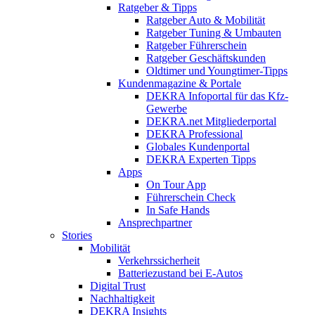
Ratgeber & Tipps
Ratgeber Auto & Mobilität
Ratgeber Tuning & Umbauten
Ratgeber Führerschein
Ratgeber Geschäftskunden
Oldtimer und Youngtimer-Tipps
Kundenmagazine & Portale
DEKRA Infoportal für das Kfz-
Gewerbe
DEKRA.net Mitgliederportal
DEKRA Professional
Globales Kundenportal
DEKRA Experten Tipps
Apps
On Tour App
Führerschein Check
In Safe Hands
Ansprechpartner
Stories
Mobilität
Verkehrssicherheit
Batteriezustand bei E-Autos
Digital Trust
Nachhaltigkeit
DEKRA Insights