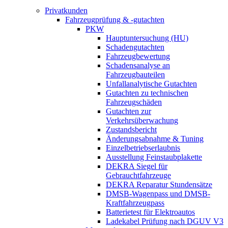
Privatkunden
Fahrzeugprüfung & -gutachten
PKW
Hauptuntersuchung (HU)
Schadengutachten
Fahrzeugbewertung
Schadensanalyse an
Fahrzeugbauteilen
Unfallanalytische Gutachten
Gutachten zu technischen
Fahrzeugschäden
Gutachten zur
Verkehrsüberwachung
Zustandsbericht
Änderungsabnahme & Tuning
Einzelbetriebserlaubnis
Ausstellung Feinstaubplakette
DEKRA Siegel für
Gebrauchtfahrzeuge
DEKRA Reparatur Stundensätze
DMSB-Wagenpass und DMSB-
Kraftfahrzeugpass
Batterietest für Elektroautos
Ladekabel Prüfung nach DGUV V3