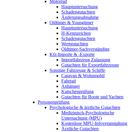
Motorrad
Hauptuntersuchung
Schadengutachten
Änderungsabnahme
Oldtimer & Youngtimer
Hauptuntersuchung
H-Kennzeichen
Schadengutachten
Wertgutachten
Oldtimer-Sachverständige
Kfz-Importe & -Exporte
Importfahrzeug Zulassung
Gutachten für Exportfahrzeuge
Sonstige Fahrzeuge & Schiffe
Caravan & Wohnmobil
Fahrrad
Anhänger
Kutschenprüfung
Gutachten für Boote und Yachten
Personenprüfung
Psychologische & ärztliche Gutachten
Medizinisch-Psychologische
Untersuchung (MPU)
Kostenlose MPU-Infoveranstaltung
Ärztliche Gutachten