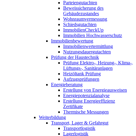
Parteiengutachten
Beweissicherung des
Gebäudezustandes
Wohnraumvermessung
Schiedsgutachten
ImmobilienCheckUp
Immobilien Hochwasserschutz
Immobilienbewertung
Immobilienwertermittlung
Nutzungsdauergutachten
Prüfung der Haustechnik
Prüfung Elektro-, Heizung-, Klima-,
Lüftungs-, Sanitäranlagen
Heizöltank Prüfung
Aufzugsprüfungen
Energieberatung
Erstellung von Energieausweisen
Energiepotenzialanalyse
Erstellung Energieeffizienz
Zertifikate
Thermische Messungen
Weiterbildung
Transport, Lager & Gefahrgut
Transportlogistik
Lagerlogistik