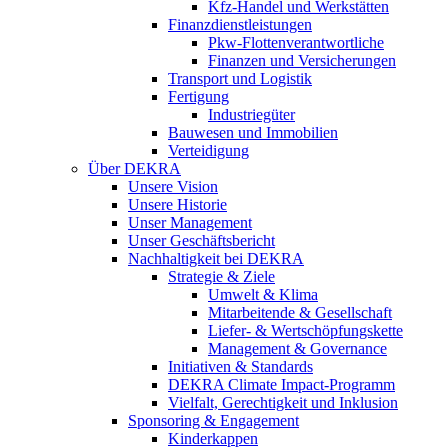
Kfz-Handel und Werkstätten
Finanzdienstleistungen
Pkw‑Flottenverantwortliche
Finanzen und Versicherungen
Transport und Logistik
Fertigung
Industriegüter
Bauwesen und Immobilien
Verteidigung
Über DEKRA
Unsere Vision
Unsere Historie
Unser Management
Unser Geschäftsbericht
Nachhaltigkeit bei DEKRA
Strategie & Ziele
Umwelt & Klima
Mitarbeitende & Gesellschaft
Liefer- & Wertschöpfungskette
Management & Governance
Initiativen & Standards
DEKRA Climate Impact-Programm
Vielfalt, Gerechtigkeit und Inklusion​
Sponsoring & Engagement
Kinderkappen