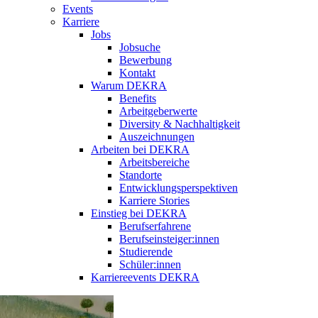
Events
Karriere
Jobs
Jobsuche
Bewerbung
Kontakt
Warum DEKRA
Benefits
Arbeitgeberwerte
Diversity & Nachhaltigkeit
Auszeichnungen
Arbeiten bei DEKRA
Arbeitsbereiche
Standorte
Entwicklungsperspektiven
Karriere Stories
Einstieg bei DEKRA
Berufserfahrene
Berufseinsteiger:innen
Studierende
Schüler:innen
Karriereevents DEKRA