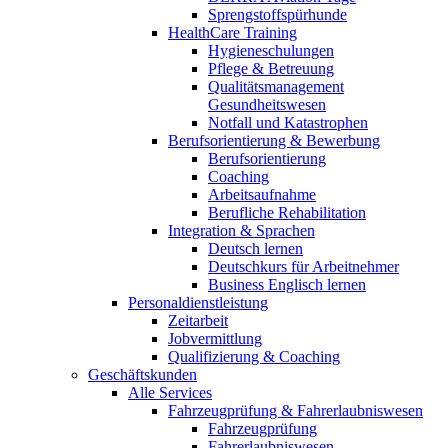
Sprengstoffspürhunde
HealthCare Training
Hygieneschulungen
Pflege & Betreuung
Qualitätsmanagement
Gesundheitswesen
Notfall und Katastrophen
Berufsorientierung & Bewerbung
Berufsorientierung
Coaching
Arbeitsaufnahme
Berufliche Rehabilitation
Integration & Sprachen
Deutsch lernen
Deutschkurs für Arbeitnehmer
Business Englisch lernen
Personaldienstleistung
Zeitarbeit
Jobvermittlung
Qualifizierung & Coaching
Geschäftskunden
Alle Services
Fahrzeugprüfung & Fahrerlaubniswesen
Fahrzeugprüfung
Fahrerlaubniswesen