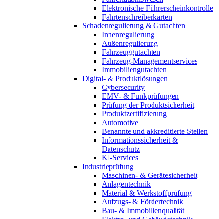
Elektronische Führerscheinkontrolle
Fahrtenschreiberkarten
Schadenregulierung & Gutachten
Innenregulierung
Außenregulierung
Fahrzeuggutachten
Fahrzeug-Managementservices
Immobiliengutachten
Digital- & Produktlösungen
Cybersecurity
EMV- & Funkprüfungen
Prüfung der Produktsicherheit
Produktzertifizierung
Automotive
Benannte und akkreditierte Stellen
Informationssicherheit &
Datenschutz
KI-Services
Industrieprüfung
Maschinen- & Gerätesicherheit
Anlagentechnik
Material & Werkstoffprüfung
Aufzugs- & Fördertechnik
Bau- & Immobilienqualität