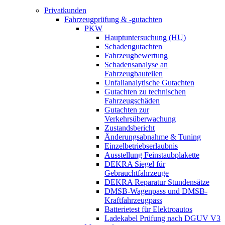
Privatkunden
Fahrzeugprüfung & -gutachten
PKW
Hauptuntersuchung (HU)
Schadengutachten
Fahrzeugbewertung
Schadensanalyse an
Fahrzeugbauteilen
Unfallanalytische Gutachten
Gutachten zu technischen
Fahrzeugschäden
Gutachten zur
Verkehrsüberwachung
Zustandsbericht
Änderungsabnahme & Tuning
Einzelbetriebserlaubnis
Ausstellung Feinstaubplakette
DEKRA Siegel für
Gebrauchtfahrzeuge
DEKRA Reparatur Stundensätze
DMSB-Wagenpass und DMSB-
Kraftfahrzeugpass
Batterietest für Elektroautos
Ladekabel Prüfung nach DGUV V3