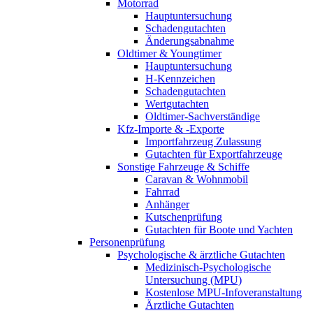
Motorrad
Hauptuntersuchung
Schadengutachten
Änderungsabnahme
Oldtimer & Youngtimer
Hauptuntersuchung
H-Kennzeichen
Schadengutachten
Wertgutachten
Oldtimer-Sachverständige
Kfz-Importe & -Exporte
Importfahrzeug Zulassung
Gutachten für Exportfahrzeuge
Sonstige Fahrzeuge & Schiffe
Caravan & Wohnmobil
Fahrrad
Anhänger
Kutschenprüfung
Gutachten für Boote und Yachten
Personenprüfung
Psychologische & ärztliche Gutachten
Medizinisch-Psychologische
Untersuchung (MPU)
Kostenlose MPU-Infoveranstaltung
Ärztliche Gutachten