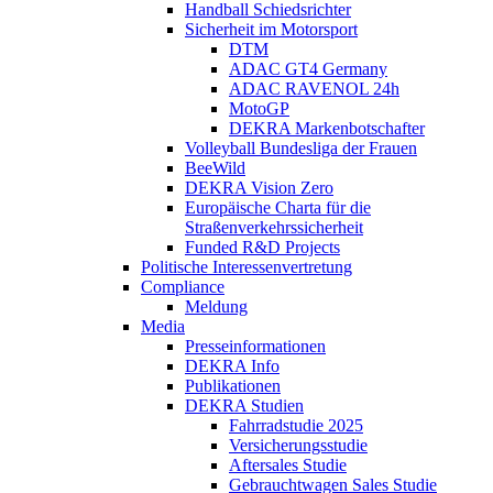
Handball Schiedsrichter
Sicherheit im Motorsport
DTM
ADAC GT4 Germany
ADAC RAVENOL 24h
MotoGP
DEKRA Markenbotschafter
Volleyball Bundesliga der Frauen
BeeWild
DEKRA Vision Zero
Europäische Charta für die
Straßenverkehrssicherheit
Funded R&D Projects
Politische Interessenvertretung
Compliance
Meldung
Media
Presseinformationen
DEKRA Info
Publikationen
DEKRA Studien
Fahrradstudie 2025
Versicherungsstudie
Aftersales Studie
Gebrauchtwagen Sales Studie