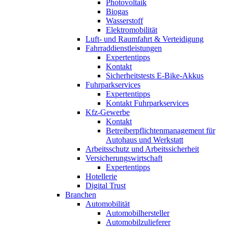
Photovoltaik
Biogas
Wasserstoff
Elektromobilität
Luft- und Raumfahrt & Verteidigung
Fahrraddienstleistungen
Expertentipps
Kontakt
Sicherheitstests E-Bike-Akkus
Fuhrparkservices
Expertentipps
Kontakt Fuhrparkservices
Kfz-Gewerbe
Kontakt
Betreiberpflichtenmanagement für
Autohaus und Werkstatt
Arbeitsschutz und Arbeitssicherheit
Versicherungswirtschaft
Expertentipps
Hotellerie
Digital Trust
Branchen
Automobilität
Automobilhersteller
Automobilzulieferer