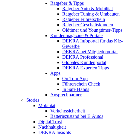
Ratgeber & Tipps
Ratgeber Auto & Mobilität
Ratgeber Tuning & Umbauten
Ratgeber Führerschein
Ratgeber Geschäftskunden
Oldtimer und Youngtimer-Tipps
Kundenmagazine & Portale
DEKRA Infoportal für das Kfz-
Gewerbe
DEKRA.net Mitgliederportal
DEKRA Professional
Globales Kundenportal
DEKRA Experten Tipps
Apps
On Tour App
Führerschein Check
In Safe Hands
Ansprechpartner
Stories
Mobilität
Verkehrssicherheit
Batteriezustand bei E-Autos
Digital Trust
Nachhaltigkeit
DEKRA Insights