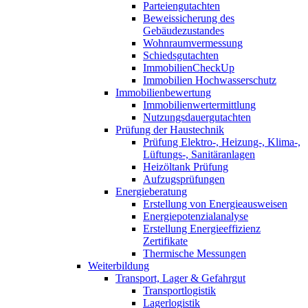
Parteiengutachten
Beweissicherung des
Gebäudezustandes
Wohnraumvermessung
Schiedsgutachten
ImmobilienCheckUp
Immobilien Hochwasserschutz
Immobilienbewertung
Immobilienwertermittlung
Nutzungsdauergutachten
Prüfung der Haustechnik
Prüfung Elektro-, Heizung-, Klima-,
Lüftungs-, Sanitäranlagen
Heizöltank Prüfung
Aufzugsprüfungen
Energieberatung
Erstellung von Energieausweisen
Energiepotenzialanalyse
Erstellung Energieeffizienz
Zertifikate
Thermische Messungen
Weiterbildung
Transport, Lager & Gefahrgut
Transportlogistik
Lagerlogistik