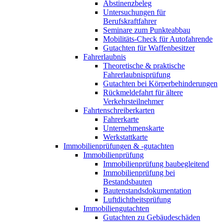
Abstinenzbeleg
Untersuchungen für
Berufskraftfahrer
Seminare zum Punkteabbau
Mobilitäts-Check für Autofahrende
Gutachten für Waffenbesitzer
Fahrerlaubnis
Theoretische & praktische
Fahrerlaubnisprüfung
Gutachten bei Körperbehinderungen
Rückmeldefahrt für ältere
Verkehrsteilnehmer
Fahrtenschreiberkarten
Fahrerkarte
Unternehmenskarte
Werkstattkarte
Immobilienprüfungen & -gutachten
Immobilienprüfung
Immobilienprüfung baubegleitend
Immobilienprüfung bei
Bestandsbauten
Bautenstandsdokumentation
Luftdichtheitsprüfung
Immobiliengutachten
Gutachten zu Gebäudeschäden