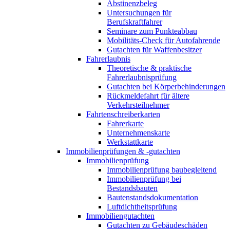
Abstinenzbeleg
Untersuchungen für
Berufskraftfahrer
Seminare zum Punkteabbau
Mobilitäts-Check für Autofahrende
Gutachten für Waffenbesitzer
Fahrerlaubnis
Theoretische & praktische
Fahrerlaubnisprüfung
Gutachten bei Körperbehinderungen
Rückmeldefahrt für ältere
Verkehrsteilnehmer
Fahrtenschreiberkarten
Fahrerkarte
Unternehmenskarte
Werkstattkarte
Immobilienprüfungen & -gutachten
Immobilienprüfung
Immobilienprüfung baubegleitend
Immobilienprüfung bei
Bestandsbauten
Bautenstandsdokumentation
Luftdichtheitsprüfung
Immobiliengutachten
Gutachten zu Gebäudeschäden