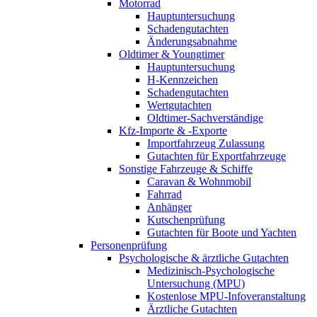
Motorrad
Hauptuntersuchung
Schadengutachten
Änderungsabnahme
Oldtimer & Youngtimer
Hauptuntersuchung
H-Kennzeichen
Schadengutachten
Wertgutachten
Oldtimer-Sachverständige
Kfz-Importe & -Exporte
Importfahrzeug Zulassung
Gutachten für Exportfahrzeuge
Sonstige Fahrzeuge & Schiffe
Caravan & Wohnmobil
Fahrrad
Anhänger
Kutschenprüfung
Gutachten für Boote und Yachten
Personenprüfung
Psychologische & ärztliche Gutachten
Medizinisch-Psychologische
Untersuchung (MPU)
Kostenlose MPU-Infoveranstaltung
Ärztliche Gutachten