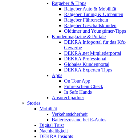
Ratgeber & Tipps
Ratgeber Auto & Mobilität
Ratgeber Tuning & Umbauten
Ratgeber Führerschein
Ratgeber Geschäftskunden
Oldtimer und Youngtimer-Tipps
Kundenmagazine & Portale
DEKRA Infoportal für das Kfz-
Gewerbe
DEKRA.net Mitgliederportal
DEKRA Professional
Globales Kundenportal
DEKRA Experten Tipps
Apps
On Tour App
Führerschein Check
In Safe Hands
Ansprechpartner
Stories
Mobilität
Verkehrssicherheit
Batteriezustand bei E-Autos
Digital Trust
Nachhaltigkeit
DEKRA Insights