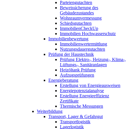
Parteiengutachten
Beweissicherung des
Gebäudezustandes
Wohnraumvermessung
Schiedsgutachten
ImmobilienCheckUp
Immobilien Hochwasserschutz
Immobilienbewertung
Immobilienwertermittlung
Nutzungsdauergutachten
Prüfung der Haustechnik
Prüfung Elektro-, Heizung-, Klima-,
Lüftungs-, Sanitäranlagen
Heizöltank Prüfung
Aufzugsprüfungen
Energieberatung
Erstellung von Energieausweisen
Energiepotenzialanalyse
Erstellung Energieeffizienz
Zertifikate
Thermische Messungen
Weiterbildung
Transport, Lager & Gefahrgut
Transportlogistik
Lagerlogistik