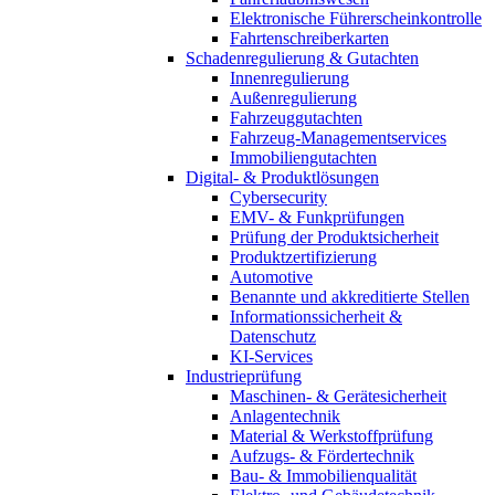
Elektronische Führerscheinkontrolle
Fahrtenschreiberkarten
Schadenregulierung & Gutachten
Innenregulierung
Außenregulierung
Fahrzeuggutachten
Fahrzeug-Managementservices
Immobiliengutachten
Digital- & Produktlösungen
Cybersecurity
EMV- & Funkprüfungen
Prüfung der Produktsicherheit
Produktzertifizierung
Automotive
Benannte und akkreditierte Stellen
Informationssicherheit &
Datenschutz
KI-Services
Industrieprüfung
Maschinen- & Gerätesicherheit
Anlagentechnik
Material & Werkstoffprüfung
Aufzugs- & Fördertechnik
Bau- & Immobilienqualität