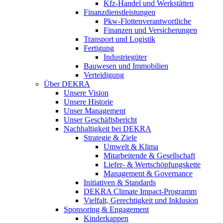
Kfz-Handel und Werkstätten
Finanzdienstleistungen
Pkw‑Flottenverantwortliche
Finanzen und Versicherungen
Transport und Logistik
Fertigung
Industriegüter
Bauwesen und Immobilien
Verteidigung
Über DEKRA
Unsere Vision
Unsere Historie
Unser Management
Unser Geschäftsbericht
Nachhaltigkeit bei DEKRA
Strategie & Ziele
Umwelt & Klima
Mitarbeitende & Gesellschaft
Liefer- & Wertschöpfungskette
Management & Governance
Initiativen & Standards
DEKRA Climate Impact-Programm
Vielfalt, Gerechtigkeit und Inklusion​
Sponsoring & Engagement
Kinderkappen