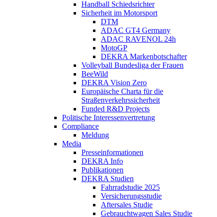
Handball Schiedsrichter
Sicherheit im Motorsport
DTM
ADAC GT4 Germany
ADAC RAVENOL 24h
MotoGP
DEKRA Markenbotschafter
Volleyball Bundesliga der Frauen
BeeWild
DEKRA Vision Zero
Europäische Charta für die
Straßenverkehrssicherheit
Funded R&D Projects
Politische Interessenvertretung
Compliance
Meldung
Media
Presseinformationen
DEKRA Info
Publikationen
DEKRA Studien
Fahrradstudie 2025
Versicherungsstudie
Aftersales Studie
Gebrauchtwagen Sales Studie