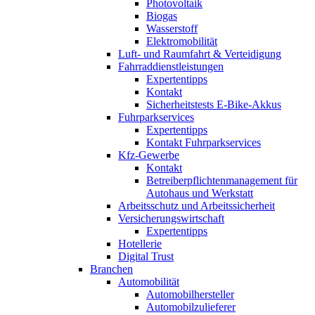
Photovoltaik
Biogas
Wasserstoff
Elektromobilität
Luft- und Raumfahrt & Verteidigung
Fahrraddienstleistungen
Expertentipps
Kontakt
Sicherheitstests E-Bike-Akkus
Fuhrparkservices
Expertentipps
Kontakt Fuhrparkservices
Kfz-Gewerbe
Kontakt
Betreiberpflichtenmanagement für
Autohaus und Werkstatt
Arbeitsschutz und Arbeitssicherheit
Versicherungswirtschaft
Expertentipps
Hotellerie
Digital Trust
Branchen
Automobilität
Automobilhersteller
Automobilzulieferer