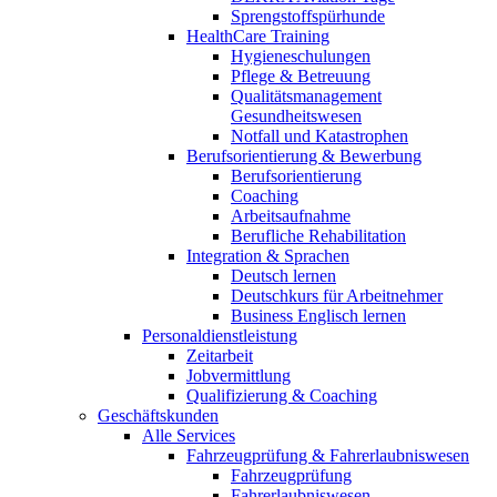
Sprengstoffspürhunde
HealthCare Training
Hygieneschulungen
Pflege & Betreuung
Qualitätsmanagement
Gesundheitswesen
Notfall und Katastrophen
Berufsorientierung & Bewerbung
Berufsorientierung
Coaching
Arbeitsaufnahme
Berufliche Rehabilitation
Integration & Sprachen
Deutsch lernen
Deutschkurs für Arbeitnehmer
Business Englisch lernen
Personaldienstleistung
Zeitarbeit
Jobvermittlung
Qualifizierung & Coaching
Geschäftskunden
Alle Services
Fahrzeugprüfung & Fahrerlaubniswesen
Fahrzeugprüfung
Fahrerlaubniswesen