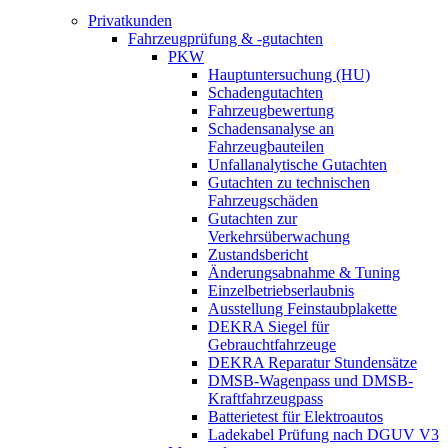
Privatkunden
Fahrzeugprüfung & -gutachten
PKW
Hauptuntersuchung (HU)
Schadengutachten
Fahrzeugbewertung
Schadensanalyse an
Fahrzeugbauteilen
Unfallanalytische Gutachten
Gutachten zu technischen
Fahrzeugschäden
Gutachten zur
Verkehrsüberwachung
Zustandsbericht
Änderungsabnahme & Tuning
Einzelbetriebserlaubnis
Ausstellung Feinstaubplakette
DEKRA Siegel für
Gebrauchtfahrzeuge
DEKRA Reparatur Stundensätze
DMSB-Wagenpass und DMSB-
Kraftfahrzeugpass
Batterietest für Elektroautos
Ladekabel Prüfung nach DGUV V3