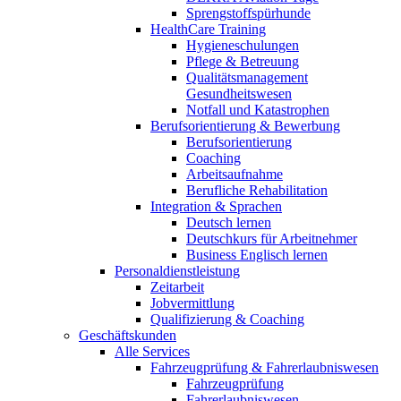
Sprengstoffspürhunde
HealthCare Training
Hygieneschulungen
Pflege & Betreuung
Qualitätsmanagement
Gesundheitswesen
Notfall und Katastrophen
Berufsorientierung & Bewerbung
Berufsorientierung
Coaching
Arbeitsaufnahme
Berufliche Rehabilitation
Integration & Sprachen
Deutsch lernen
Deutschkurs für Arbeitnehmer
Business Englisch lernen
Personaldienstleistung
Zeitarbeit
Jobvermittlung
Qualifizierung & Coaching
Geschäftskunden
Alle Services
Fahrzeugprüfung & Fahrerlaubniswesen
Fahrzeugprüfung
Fahrerlaubniswesen