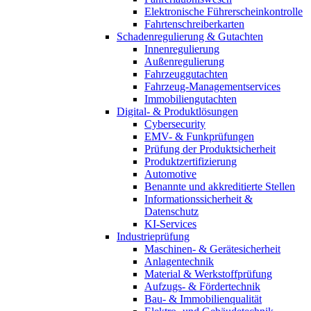
Elektronische Führerscheinkontrolle
Fahrtenschreiberkarten
Schadenregulierung & Gutachten
Innenregulierung
Außenregulierung
Fahrzeuggutachten
Fahrzeug-Managementservices
Immobiliengutachten
Digital- & Produktlösungen
Cybersecurity
EMV- & Funkprüfungen
Prüfung der Produktsicherheit
Produktzertifizierung
Automotive
Benannte und akkreditierte Stellen
Informationssicherheit &
Datenschutz
KI-Services
Industrieprüfung
Maschinen- & Gerätesicherheit
Anlagentechnik
Material & Werkstoffprüfung
Aufzugs- & Fördertechnik
Bau- & Immobilienqualität