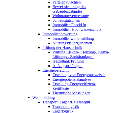
Parteiengutachten
Beweissicherung des
Gebäudezustandes
Wohnraumvermessung
Schiedsgutachten
ImmobilienCheckUp
Immobilien Hochwasserschutz
Immobilienbewertung
Immobilienwertermittlung
Nutzungsdauergutachten
Prüfung der Haustechnik
Prüfung Elektro-, Heizung-, Klima-,
Lüftungs-, Sanitäranlagen
Heizöltank Prüfung
Aufzugsprüfungen
Energieberatung
Erstellung von Energieausweisen
Energiepotenzialanalyse
Erstellung Energieeffizienz
Zertifikate
Thermische Messungen
Weiterbildung
Transport, Lager & Gefahrgut
Transportlogistik
Lagerlogistik