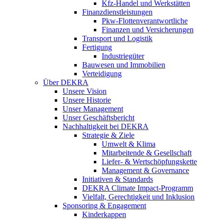
Kfz-Handel und Werkstätten
Finanzdienstleistungen
Pkw‑Flottenverantwortliche
Finanzen und Versicherungen
Transport und Logistik
Fertigung
Industriegüter
Bauwesen und Immobilien
Verteidigung
Über DEKRA
Unsere Vision
Unsere Historie
Unser Management
Unser Geschäftsbericht
Nachhaltigkeit bei DEKRA
Strategie & Ziele
Umwelt & Klima
Mitarbeitende & Gesellschaft
Liefer- & Wertschöpfungskette
Management & Governance
Initiativen & Standards
DEKRA Climate Impact-Programm
Vielfalt, Gerechtigkeit und Inklusion​
Sponsoring & Engagement
Kinderkappen