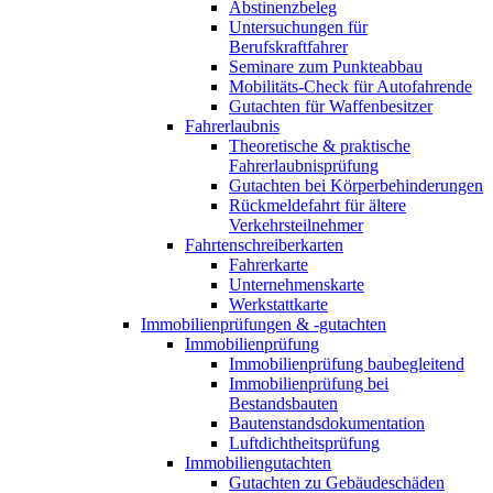
Abstinenzbeleg
Untersuchungen für
Berufskraftfahrer
Seminare zum Punkteabbau
Mobilitäts-Check für Autofahrende
Gutachten für Waffenbesitzer
Fahrerlaubnis
Theoretische & praktische
Fahrerlaubnisprüfung
Gutachten bei Körperbehinderungen
Rückmeldefahrt für ältere
Verkehrsteilnehmer
Fahrtenschreiberkarten
Fahrerkarte
Unternehmenskarte
Werkstattkarte
Immobilienprüfungen & -gutachten
Immobilienprüfung
Immobilienprüfung baubegleitend
Immobilienprüfung bei
Bestandsbauten
Bautenstandsdokumentation
Luftdichtheitsprüfung
Immobiliengutachten
Gutachten zu Gebäudeschäden