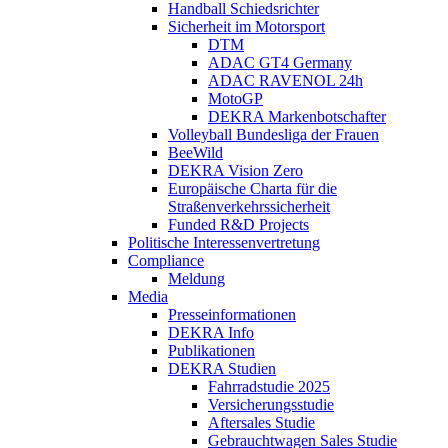
Handball Schiedsrichter
Sicherheit im Motorsport
DTM
ADAC GT4 Germany
ADAC RAVENOL 24h
MotoGP
DEKRA Markenbotschafter
Volleyball Bundesliga der Frauen
BeeWild
DEKRA Vision Zero
Europäische Charta für die
Straßenverkehrssicherheit
Funded R&D Projects
Politische Interessenvertretung
Compliance
Meldung
Media
Presseinformationen
DEKRA Info
Publikationen
DEKRA Studien
Fahrradstudie 2025
Versicherungsstudie
Aftersales Studie
Gebrauchtwagen Sales Studie