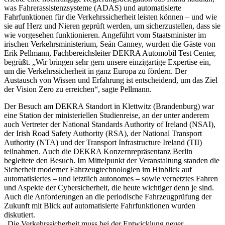
was Fahrerassistenzsysteme (ADAS) und automatisierte
Fahrfunktionen für die Verkehrssicherheit leisten können – und wie
sie auf Herz und Nieren geprüft werden, um sicherzustellen, dass sie
wie vorgesehen funktionieren. Angeführt vom Staatsminister im
irischen Verkehrsministerium, Seán Canney, wurden die Gäste von
Erik Pellmann, Fachbereichsleiter DEKRA Automobil Test Center,
begrüßt. „Wir bringen sehr gern unsere einzigartige Expertise ein,
um die Verkehrssicherheit in ganz Europa zu fördern. Der
Austausch von Wissen und Erfahrung ist entscheidend, um das Ziel
der Vision Zero zu erreichen“, sagte Pellmann.
Der Besuch am DEKRA Standort in Klettwitz (Brandenburg) war
eine Station der ministeriellen Studienreise, an der unter anderem
auch Vertreter der National Standards Authority of Ireland (NSAI),
der Irish Road Safety Authority (RSA), der National Transport
Authority (NTA) und der Transport Infrastructure Ireland (TII)
teilnahmen. Auch die DEKRA Konzernrepräsentanz Berlin
begleitete den Besuch. Im Mittelpunkt der Veranstaltung standen die
Sicherheit moderner Fahrzeugtechnologien im Hinblick auf
automatisiertes – und letztlich autonomes – sowie vernetztes Fahren
und Aspekte der Cybersicherheit, die heute wichtiger denn je sind.
Auch die Anforderungen an die periodische Fahrzeugprüfung der
Zukunft mit Blick auf automatisierte Fahrfunktionen wurden
diskutiert.
„Die Verkehrssicherheit muss bei der Entwicklung neuer