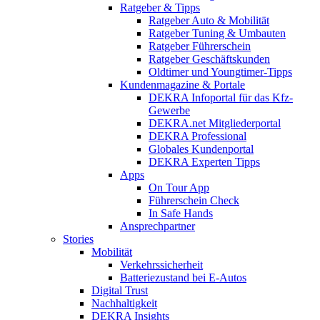
Ratgeber & Tipps
Ratgeber Auto & Mobilität
Ratgeber Tuning & Umbauten
Ratgeber Führerschein
Ratgeber Geschäftskunden
Oldtimer und Youngtimer-Tipps
Kundenmagazine & Portale
DEKRA Infoportal für das Kfz-
Gewerbe
DEKRA.net Mitgliederportal
DEKRA Professional
Globales Kundenportal
DEKRA Experten Tipps
Apps
On Tour App
Führerschein Check
In Safe Hands
Ansprechpartner
Stories
Mobilität
Verkehrssicherheit
Batteriezustand bei E-Autos
Digital Trust
Nachhaltigkeit
DEKRA Insights