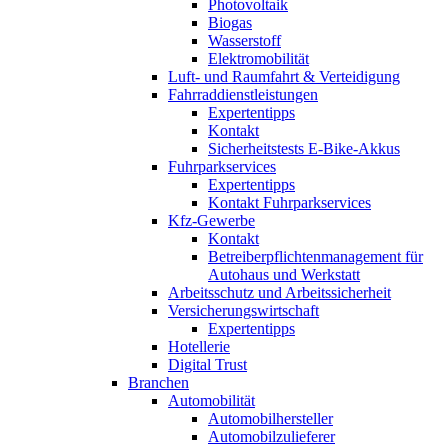
Photovoltaik
Biogas
Wasserstoff
Elektromobilität
Luft- und Raumfahrt & Verteidigung
Fahrraddienstleistungen
Expertentipps
Kontakt
Sicherheitstests E-Bike-Akkus
Fuhrparkservices
Expertentipps
Kontakt Fuhrparkservices
Kfz-Gewerbe
Kontakt
Betreiberpflichtenmanagement für
Autohaus und Werkstatt
Arbeitsschutz und Arbeitssicherheit
Versicherungswirtschaft
Expertentipps
Hotellerie
Digital Trust
Branchen
Automobilität
Automobilhersteller
Automobilzulieferer