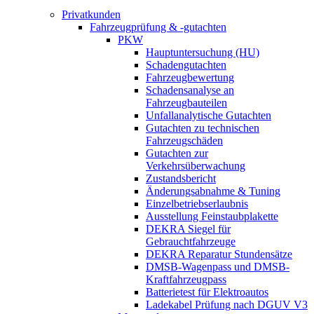
Privatkunden
Fahrzeugprüfung & -gutachten
PKW
Hauptuntersuchung (HU)
Schadengutachten
Fahrzeugbewertung
Schadensanalyse an
Fahrzeugbauteilen
Unfallanalytische Gutachten
Gutachten zu technischen
Fahrzeugschäden
Gutachten zur
Verkehrsüberwachung
Zustandsbericht
Änderungsabnahme & Tuning
Einzelbetriebserlaubnis
Ausstellung Feinstaubplakette
DEKRA Siegel für
Gebrauchtfahrzeuge
DEKRA Reparatur Stundensätze
DMSB-Wagenpass und DMSB-
Kraftfahrzeugpass
Batterietest für Elektroautos
Ladekabel Prüfung nach DGUV V3