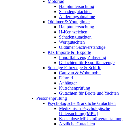
Motorrad
Hauptuntersuchung
Schadengutachten
Änderungsabnahme
Oldtimer & Youngtimer
Hauptuntersuchung
H-Kennzeichen
Schadengutachten
Wertgutachten
Oldtimer-Sachverständige
Kfz-Importe & -Exporte
Importfahrzeug Zulassung
Gutachten für Exportfahrzeuge
Sonstige Fahrzeuge & Schiffe
Caravan & Wohnmobil
Fahrrad
Anhänger
Kutschenprüfung
Gutachten für Boote und Yachten
Personenprüfung
Psychologische & ärztliche Gutachten
Medizinisch-Psychologische
Untersuchung (MPU)
Kostenlose MPU-Infoveranstaltung
Ärztliche Gutachten