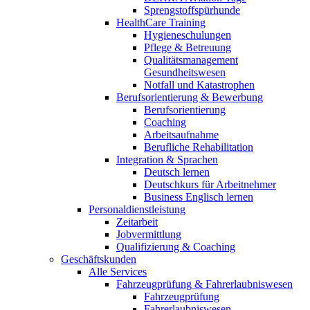
Sprengstoffspürhunde
HealthCare Training
Hygieneschulungen
Pflege & Betreuung
Qualitätsmanagement
Gesundheitswesen
Notfall und Katastrophen
Berufsorientierung & Bewerbung
Berufsorientierung
Coaching
Arbeitsaufnahme
Berufliche Rehabilitation
Integration & Sprachen
Deutsch lernen
Deutschkurs für Arbeitnehmer
Business Englisch lernen
Personaldienstleistung
Zeitarbeit
Jobvermittlung
Qualifizierung & Coaching
Geschäftskunden
Alle Services
Fahrzeugprüfung & Fahrerlaubniswesen
Fahrzeugprüfung
Fahrerlaubniswesen