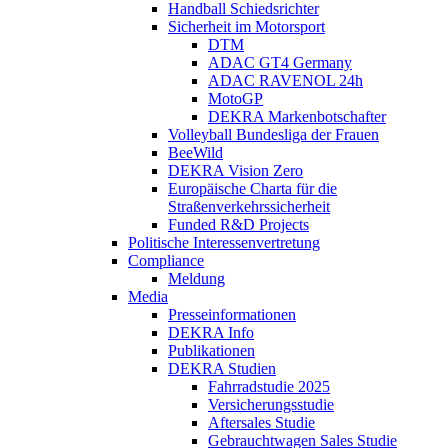
Handball Schiedsrichter
Sicherheit im Motorsport
DTM
ADAC GT4 Germany
ADAC RAVENOL 24h
MotoGP
DEKRA Markenbotschafter
Volleyball Bundesliga der Frauen
BeeWild
DEKRA Vision Zero
Europäische Charta für die
Straßenverkehrssicherheit
Funded R&D Projects
Politische Interessenvertretung
Compliance
Meldung
Media
Presseinformationen
DEKRA Info
Publikationen
DEKRA Studien
Fahrradstudie 2025
Versicherungsstudie
Aftersales Studie
Gebrauchtwagen Sales Studie