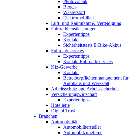
Photovoltaik
Biogas
Wasserstoff
Elektromobilität
Luft- und Raumfahrt & Verteidigung
Fahrraddienstleistungen
Expertentipps
Kontakt
Sicherheitstests E-Bike-Akkus
Fuhrparkservices
Expertentipps
Kontakt Fuhrparkservices
Kfz-Gewerbe
Kontakt
Betreiberpflichtenmanagement für
Autohaus und Werkstatt
Arbeitsschutz und Arbeitssicherheit
Versicherungswirtschaft
Expertentipps
Hotellerie
Digital Trust
Branchen
Automobilität
Automobilhersteller
Automobilzulieferer