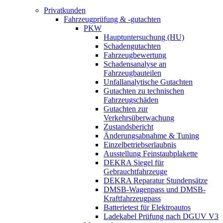
Privatkunden
Fahrzeugprüfung & -gutachten
PKW
Hauptuntersuchung (HU)
Schadengutachten
Fahrzeugbewertung
Schadensanalyse an
Fahrzeugbauteilen
Unfallanalytische Gutachten
Gutachten zu technischen
Fahrzeugschäden
Gutachten zur
Verkehrsüberwachung
Zustandsbericht
Änderungsabnahme & Tuning
Einzelbetriebserlaubnis
Ausstellung Feinstaubplakette
DEKRA Siegel für
Gebrauchtfahrzeuge
DEKRA Reparatur Stundensätze
DMSB-Wagenpass und DMSB-
Kraftfahrzeugpass
Batterietest für Elektroautos
Ladekabel Prüfung nach DGUV V3