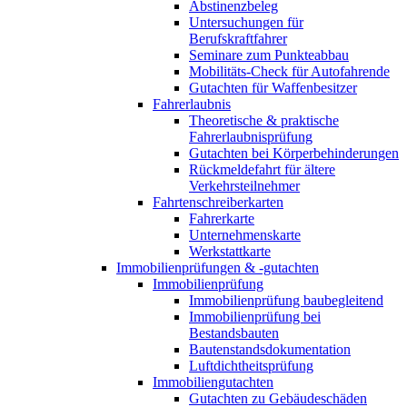
Abstinenzbeleg
Untersuchungen für
Berufskraftfahrer
Seminare zum Punkteabbau
Mobilitäts-Check für Autofahrende
Gutachten für Waffenbesitzer
Fahrerlaubnis
Theoretische & praktische
Fahrerlaubnisprüfung
Gutachten bei Körperbehinderungen
Rückmeldefahrt für ältere
Verkehrsteilnehmer
Fahrtenschreiberkarten
Fahrerkarte
Unternehmenskarte
Werkstattkarte
Immobilienprüfungen & -gutachten
Immobilienprüfung
Immobilienprüfung baubegleitend
Immobilienprüfung bei
Bestandsbauten
Bautenstandsdokumentation
Luftdichtheitsprüfung
Immobiliengutachten
Gutachten zu Gebäudeschäden