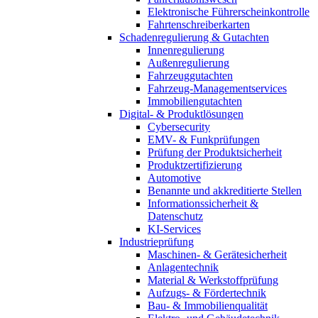
Elektronische Führerscheinkontrolle
Fahrtenschreiberkarten
Schadenregulierung & Gutachten
Innenregulierung
Außenregulierung
Fahrzeuggutachten
Fahrzeug-Managementservices
Immobiliengutachten
Digital- & Produktlösungen
Cybersecurity
EMV- & Funkprüfungen
Prüfung der Produktsicherheit
Produktzertifizierung
Automotive
Benannte und akkreditierte Stellen
Informationssicherheit &
Datenschutz
KI-Services
Industrieprüfung
Maschinen- & Gerätesicherheit
Anlagentechnik
Material & Werkstoffprüfung
Aufzugs- & Fördertechnik
Bau- & Immobilienqualität