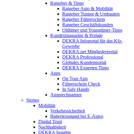
Ratgeber & Tipps
Ratgeber Auto & Mobilität
Ratgeber Tuning & Umbauten
Ratgeber Führerschein
Ratgeber Geschäftskunden
Oldtimer und Youngtimer-Tipps
Kundenmagazine & Portale
DEKRA Infoportal für das Kfz-
Gewerbe
DEKRA.net Mitgliederportal
DEKRA Professional
Globales Kundenportal
DEKRA Experten Tipps
Apps
On Tour App
Führerschein Check
In Safe Hands
Ansprechpartner
Stories
Mobilität
Verkehrssicherheit
Batteriezustand bei E-Autos
Digital Trust
Nachhaltigkeit
DEKRA Insights