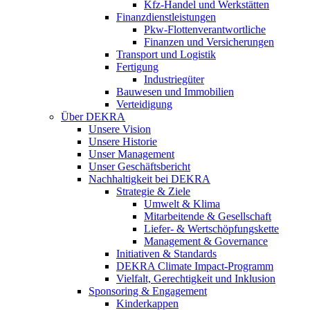
Kfz-Handel und Werkstätten
Finanzdienstleistungen
Pkw‑Flottenverantwortliche
Finanzen und Versicherungen
Transport und Logistik
Fertigung
Industriegüter
Bauwesen und Immobilien
Verteidigung
Über DEKRA
Unsere Vision
Unsere Historie
Unser Management
Unser Geschäftsbericht
Nachhaltigkeit bei DEKRA
Strategie & Ziele
Umwelt & Klima
Mitarbeitende & Gesellschaft
Liefer- & Wertschöpfungskette
Management & Governance
Initiativen & Standards
DEKRA Climate Impact-Programm
Vielfalt, Gerechtigkeit und Inklusion​
Sponsoring & Engagement
Kinderkappen