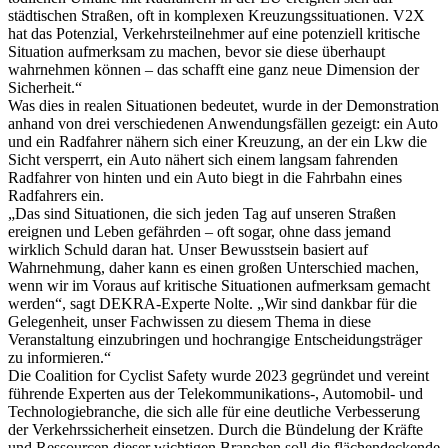
städtischen Straßen, oft in komplexen Kreuzungssituationen. V2X
hat das Potenzial, Verkehrsteilnehmer auf eine potenziell kritische
Situation aufmerksam zu machen, bevor sie diese überhaupt
wahrnehmen können – das schafft eine ganz neue Dimension der
Sicherheit.“
Was dies in realen Situationen bedeutet, wurde in der Demonstration
anhand von drei verschiedenen Anwendungsfällen gezeigt: ein Auto
und ein Radfahrer nähern sich einer Kreuzung, an der ein Lkw die
Sicht versperrt, ein Auto nähert sich einem langsam fahrenden
Radfahrer von hinten und ein Auto biegt in die Fahrbahn eines
Radfahrers ein.
„Das sind Situationen, die sich jeden Tag auf unseren Straßen
ereignen und Leben gefährden – oft sogar, ohne dass jemand
wirklich Schuld daran hat. Unser Bewusstsein basiert auf
Wahrnehmung, daher kann es einen großen Unterschied machen,
wenn wir im Voraus auf kritische Situationen aufmerksam gemacht
werden“, sagt DEKRA-Experte Nolte. „Wir sind dankbar für die
Gelegenheit, unser Fachwissen zu diesem Thema in diese
Veranstaltung einzubringen und hochrangige Entscheidungsträger
zu informieren.“
Die Coalition for Cyclist Safety wurde 2023 gegründet und vereint
führende Experten aus der Telekommunikations-, Automobil- und
Technologiebranche, die sich alle für eine deutliche Verbesserung
der Verkehrssicherheit einsetzen. Durch die Bündelung der Kräfte
und Ressourcen dieser wichtigen Branchen soll die flächendeckende