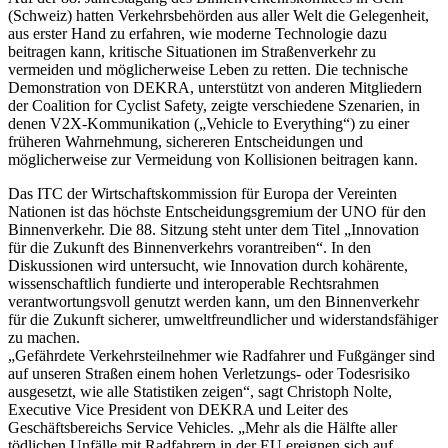
(Schweiz) hatten Verkehrsbehörden aus aller Welt die Gelegenheit,
aus erster Hand zu erfahren, wie moderne Technologie dazu
beitragen kann, kritische Situationen im Straßenverkehr zu
vermeiden und möglicherweise Leben zu retten. Die technische
Demonstration von DEKRA, unterstützt von anderen Mitgliedern
der Coalition for Cyclist Safety, zeigte verschiedene Szenarien, in
denen V2X-Kommunikation („Vehicle to Everything“) zu einer
früheren Wahrnehmung, sichereren Entscheidungen und
möglicherweise zur Vermeidung von Kollisionen beitragen kann.
Das ITC der Wirtschaftskommission für Europa der Vereinten
Nationen ist das höchste Entscheidungsgremium der UNO für den
Binnenverkehr. Die 88. Sitzung steht unter dem Titel „Innovation
für die Zukunft des Binnenverkehrs vorantreiben“. In den
Diskussionen wird untersucht, wie Innovation durch kohärente,
wissenschaftlich fundierte und interoperable Rechtsrahmen
verantwortungsvoll genutzt werden kann, um den Binnenverkehr
für die Zukunft sicherer, umweltfreundlicher und widerstandsfähiger
zu machen.
„Gefährdete Verkehrsteilnehmer wie Radfahrer und Fußgänger sind
auf unseren Straßen einem hohen Verletzungs- oder Todesrisiko
ausgesetzt, wie alle Statistiken zeigen“, sagt Christoph Nolte,
Executive Vice President von DEKRA und Leiter des
Geschäftsbereichs Service Vehicles. „Mehr als die Hälfte aller
tödlichen Unfälle mit Radfahrern in der EU ereignen sich auf