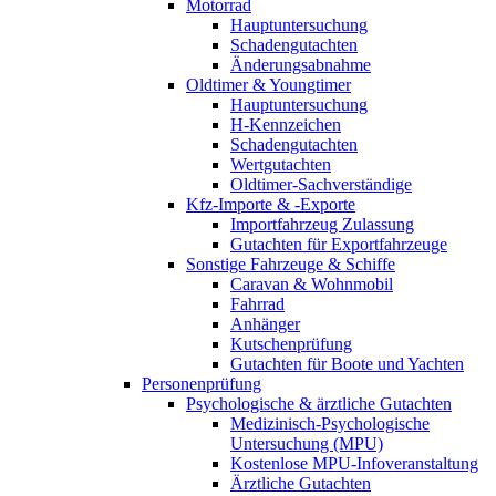
Motorrad
Hauptuntersuchung
Schadengutachten
Änderungsabnahme
Oldtimer & Youngtimer
Hauptuntersuchung
H-Kennzeichen
Schadengutachten
Wertgutachten
Oldtimer-Sachverständige
Kfz-Importe & -Exporte
Importfahrzeug Zulassung
Gutachten für Exportfahrzeuge
Sonstige Fahrzeuge & Schiffe
Caravan & Wohnmobil
Fahrrad
Anhänger
Kutschenprüfung
Gutachten für Boote und Yachten
Personenprüfung
Psychologische & ärztliche Gutachten
Medizinisch-Psychologische
Untersuchung (MPU)
Kostenlose MPU-Infoveranstaltung
Ärztliche Gutachten