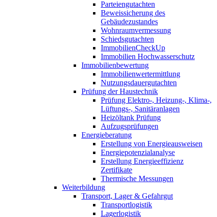
Parteiengutachten
Beweissicherung des
Gebäudezustandes
Wohnraumvermessung
Schiedsgutachten
ImmobilienCheckUp
Immobilien Hochwasserschutz
Immobilienbewertung
Immobilienwertermittlung
Nutzungsdauergutachten
Prüfung der Haustechnik
Prüfung Elektro-, Heizung-, Klima-,
Lüftungs-, Sanitäranlagen
Heizöltank Prüfung
Aufzugsprüfungen
Energieberatung
Erstellung von Energieausweisen
Energiepotenzialanalyse
Erstellung Energieeffizienz
Zertifikate
Thermische Messungen
Weiterbildung
Transport, Lager & Gefahrgut
Transportlogistik
Lagerlogistik