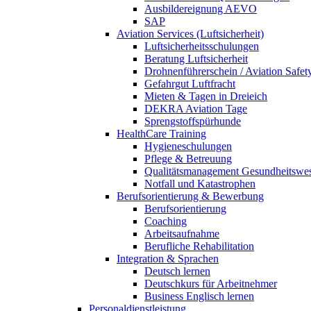
Ausbildereignung AEVO
SAP
Aviation Services (Luftsicherheit)
Luftsicherheitsschulungen
Beratung Luftsicherheit
Drohnenführerschein / Aviation Safet
Gefahrgut Luftfracht
Mieten & Tagen in Dreieich
DEKRA Aviation Tage
Sprengstoffspürhunde
HealthCare Training
Hygieneschulungen
Pflege & Betreuung
Qualitätsmanagement Gesundheitswe
Notfall und Katastrophen
Berufsorientierung & Bewerbung
Berufsorientierung
Coaching
Arbeitsaufnahme
Berufliche Rehabilitation
Integration & Sprachen
Deutsch lernen
Deutschkurs für Arbeitnehmer
Business Englisch lernen
Personaldienstleistung