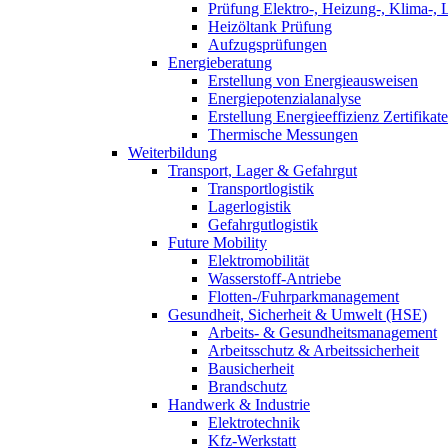
Prüfung Elektro-, Heizung-, Klima-, 
Heizöltank Prüfung
Aufzugsprüfungen
Energieberatung
Erstellung von Energieausweisen
Energiepotenzialanalyse
Erstellung Energieeffizienz Zertifikate
Thermische Messungen
Weiterbildung
Transport, Lager & Gefahrgut
Transportlogistik
Lagerlogistik
Gefahrgutlogistik
Future Mobility
Elektromobilität
Wasserstoff-Antriebe
Flotten-/Fuhrparkmanagement
Gesundheit, Sicherheit & Umwelt (HSE)
Arbeits- & Gesundheitsmanagement
Arbeitsschutz & Arbeitssicherheit
Bausicherheit
Brandschutz
Handwerk & Industrie
Elektrotechnik
Kfz-Werkstatt