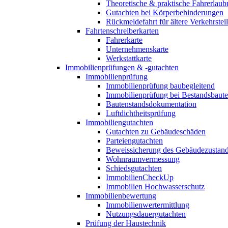
Theoretische & praktische Fahrerlaub
Gutachten bei Körperbehinderungen
Rückmeldefahrt für ältere Verkehrste
Fahrtenschreiberkarten
Fahrerkarte
Unternehmenskarte
Werkstattkarte
Immobilienprüfungen & -gutachten
Immobilienprüfung
Immobilienprüfung baubegleitend
Immobilienprüfung bei Bestandsbaut
Bautenstandsdokumentation
Luftdichtheitsprüfung
Immobiliengutachten
Gutachten zu Gebäudeschäden
Parteiengutachten
Beweissicherung des Gebäudezustan
Wohnraumvermessung
Schiedsgutachten
ImmobilienCheckUp
Immobilien Hochwasserschutz
Immobilienbewertung
Immobilienwertermittlung
Nutzungsdauergutachten
Prüfung der Haustechnik