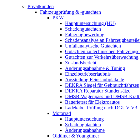
Privatkunden
Fahrzeugprüfung & -gutachten
PKW
Hauptuntersuchung (HU)
Schadengutachten
Fahrzeugbewertung
Schadensanalyse an Fahrzeugbauteile
Unfallanalytische Gutachten
Gutachten zu technischen Fahrzeugs
Gutachten zur Verkehrsüberwachung
Zustandsbericht
Änderungsabnahme & Tuning
Einzelbetriebserlaubnis
Ausstellung Feinstaubplakette
DEKRA Siegel für Gebrauchtfahrzeu
DEKRA Reparatur Stundensätze
DMSB-Wagenpass und DMSB-Kraftf
Batterietest für Elektroautos
Ladekabel Prüfung nach DGUV V3
Motorrad
Hauptuntersuchung
Schadengutachten
Änderungsabnahme
Oldtimer & Youngtimer