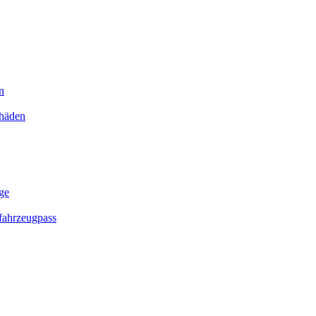
n
chäden
ge
ahrzeugpass