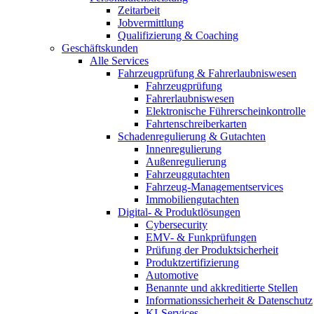
Zeitarbeit
Jobvermittlung
Qualifizierung & Coaching
Geschäftskunden
Alle Services
Fahrzeugprüfung & Fahrerlaubniswesen
Fahrzeugprüfung
Fahrerlaubniswesen
Elektronische Führerscheinkontrolle
Fahrtenschreiberkarten
Schadenregulierung & Gutachten
Innenregulierung
Außenregulierung
Fahrzeuggutachten
Fahrzeug-Managementservices
Immobiliengutachten
Digital- & Produktlösungen
Cybersecurity
EMV- & Funkprüfungen
Prüfung der Produktsicherheit
Produktzertifizierung
Automotive
Benannte und akkreditierte Stellen
Informationssicherheit & Datenschutz
KI-Services