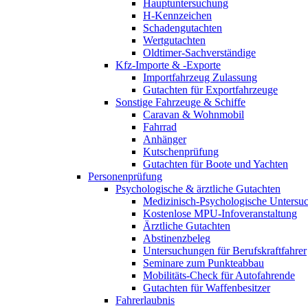
Hauptuntersuchung
H-Kennzeichen
Schadengutachten
Wertgutachten
Oldtimer-Sachverständige
Kfz-Importe & -Exporte
Importfahrzeug Zulassung
Gutachten für Exportfahrzeuge
Sonstige Fahrzeuge & Schiffe
Caravan & Wohnmobil
Fahrrad
Anhänger
Kutschenprüfung
Gutachten für Boote und Yachten
Personenprüfung
Psychologische & ärztliche Gutachten
Medizinisch-Psychologische Unters
Kostenlose MPU-Infoveranstaltung
Ärztliche Gutachten
Abstinenzbeleg
Untersuchungen für Berufskraftfahrer
Seminare zum Punkteabbau
Mobilitäts-Check für Autofahrende
Gutachten für Waffenbesitzer
Fahrerlaubnis