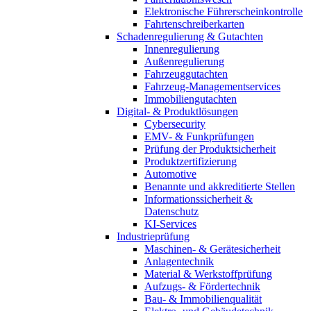
Elektronische Führerscheinkontrolle
Fahrtenschreiberkarten
Schadenregulierung & Gutachten
Innenregulierung
Außenregulierung
Fahrzeuggutachten
Fahrzeug-Managementservices
Immobiliengutachten
Digital- & Produktlösungen
Cybersecurity
EMV- & Funkprüfungen
Prüfung der Produktsicherheit
Produktzertifizierung
Automotive
Benannte und akkreditierte Stellen
Informationssicherheit &
Datenschutz
KI-Services
Industrieprüfung
Maschinen- & Gerätesicherheit
Anlagentechnik
Material & Werkstoffprüfung
Aufzugs- & Fördertechnik
Bau- & Immobilienqualität