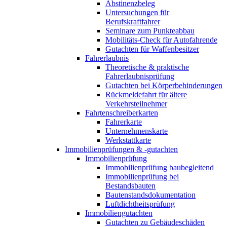
Abstinenzbeleg
Untersuchungen für
Berufskraftfahrer
Seminare zum Punkteabbau
Mobilitäts-Check für Autofahrende
Gutachten für Waffenbesitzer
Fahrerlaubnis
Theoretische & praktische
Fahrerlaubnisprüfung
Gutachten bei Körperbehinderungen
Rückmeldefahrt für ältere
Verkehrsteilnehmer
Fahrtenschreiberkarten
Fahrerkarte
Unternehmenskarte
Werkstattkarte
Immobilienprüfungen & -gutachten
Immobilienprüfung
Immobilienprüfung baubegleitend
Immobilienprüfung bei
Bestandsbauten
Bautenstandsdokumentation
Luftdichtheitsprüfung
Immobiliengutachten
Gutachten zu Gebäudeschäden