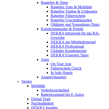
Ratgeber & Tipps
Ratgeber Auto & Mobilität
Ratgeber Tuning & Umbauten
Ratgeber Führerschein
Ratgeber Geschäftskunden
Oldtimer und Youngtimer-Tipps
Kundenmagazine & Portale
DEKRA Infoportal für das Kfz-
Gewerbe
DEKRA.net Mitgliederportal
DEKRA Professional
Globales Kundenportal
DEKRA Experten Tipps
Apps
On Tour App
Führerschein Check
In Safe Hands
Ansprechpartner
Stories
Mobilität
Verkehrssicherheit
Batteriezustand bei E-Autos
Digital Trust
Nachhaltigkeit
DEKRA Insights