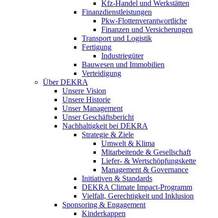
Kfz-Handel und Werkstätten
Finanzdienstleistungen
Pkw‑Flottenverantwortliche
Finanzen und Versicherungen
Transport und Logistik
Fertigung
Industriegüter
Bauwesen und Immobilien
Verteidigung
Über DEKRA
Unsere Vision
Unsere Historie
Unser Management
Unser Geschäftsbericht
Nachhaltigkeit bei DEKRA
Strategie & Ziele
Umwelt & Klima
Mitarbeitende & Gesellschaft
Liefer- & Wertschöpfungskette
Management & Governance
Initiativen & Standards
DEKRA Climate Impact-Programm
Vielfalt, Gerechtigkeit und Inklusion​
Sponsoring & Engagement
Kinderkappen