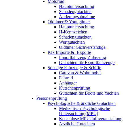
Motorrad
Hauptuntersuchung
Schadengutachten
Änderungsabnahme
Oldtimer & Youngtimer
Hauptuntersuchung
H-Kennzeichen
Schadengutachten
Wertgutachten
Oldtimer-Sachverständige
Kfz-Importe & -Exporte
Importfahrzeug Zulassung
Gutachten für Exportfahrzeuge
Sonstige Fahrzeuge & Schiffe
Caravan & Wohnmobil
Fahrrad
Anhänger
Kutschenprüfung
Gutachten für Boote und Yachten
Personenprüfung
Psychologische & ärztliche Gutachten
Medizinisch-Psychologische
Untersuchung (MPU)
Kostenlose MPU-Infoveranstaltung
Ärztliche Gutachten