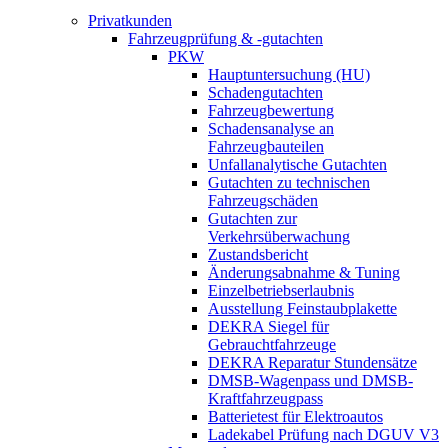
Privatkunden
Fahrzeugprüfung & -gutachten
PKW
Hauptuntersuchung (HU)
Schadengutachten
Fahrzeugbewertung
Schadensanalyse an
Fahrzeugbauteilen
Unfallanalytische Gutachten
Gutachten zu technischen
Fahrzeugschäden
Gutachten zur
Verkehrsüberwachung
Zustandsbericht
Änderungsabnahme & Tuning
Einzelbetriebserlaubnis
Ausstellung Feinstaubplakette
DEKRA Siegel für
Gebrauchtfahrzeuge
DEKRA Reparatur Stundensätze
DMSB-Wagenpass und DMSB-
Kraftfahrzeugpass
Batterietest für Elektroautos
Ladekabel Prüfung nach DGUV V3