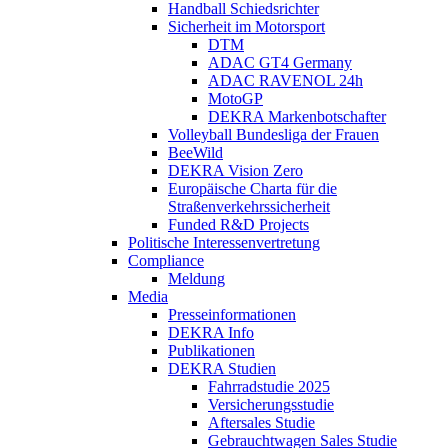
Handball Schiedsrichter
Sicherheit im Motorsport
DTM
ADAC GT4 Germany
ADAC RAVENOL 24h
MotoGP
DEKRA Markenbotschafter
Volleyball Bundesliga der Frauen
BeeWild
DEKRA Vision Zero
Europäische Charta für die
Straßenverkehrssicherheit
Funded R&D Projects
Politische Interessenvertretung
Compliance
Meldung
Media
Presseinformationen
DEKRA Info
Publikationen
DEKRA Studien
Fahrradstudie 2025
Versicherungsstudie
Aftersales Studie
Gebrauchtwagen Sales Studie