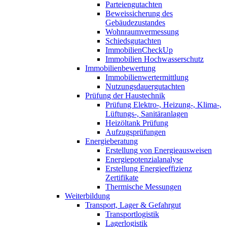
Parteiengutachten
Beweissicherung des
Gebäudezustandes
Wohnraumvermessung
Schiedsgutachten
ImmobilienCheckUp
Immobilien Hochwasserschutz
Immobilienbewertung
Immobilienwertermittlung
Nutzungsdauergutachten
Prüfung der Haustechnik
Prüfung Elektro-, Heizung-, Klima-,
Lüftungs-, Sanitäranlagen
Heizöltank Prüfung
Aufzugsprüfungen
Energieberatung
Erstellung von Energieausweisen
Energiepotenzialanalyse
Erstellung Energieeffizienz
Zertifikate
Thermische Messungen
Weiterbildung
Transport, Lager & Gefahrgut
Transportlogistik
Lagerlogistik