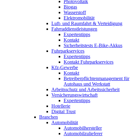
Photovoltaik
Biogas
Wasserstoff
Elektromobilität
Luft- und Raumfahrt & Verteidigung
Fahrraddienstleistungen
Expertentipps
Kontakt
Sicherheitstests E-Bike-Akkus
Fuhrparkservices
Expertentipps
Kontakt Fuhrparkservices
Kfz-Gewerbe
Kontakt
Betreiberpflichtenmanagement für
Autohaus und Werkstatt
Arbeitsschutz und Arbeitssicherheit
Versicherungswirtschaft
Expertentipps
Hotellerie
Digital Trust
Branchen
Automobilität
Automobilhersteller
Automobilzulieferer