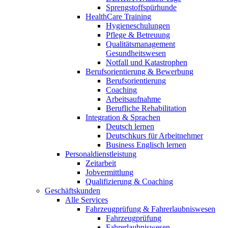
Sprengstoffspürhunde
HealthCare Training
Hygieneschulungen
Pflege & Betreuung
Qualitätsmanagement
Gesundheitswesen
Notfall und Katastrophen
Berufsorientierung & Bewerbung
Berufsorientierung
Coaching
Arbeitsaufnahme
Berufliche Rehabilitation
Integration & Sprachen
Deutsch lernen
Deutschkurs für Arbeitnehmer
Business Englisch lernen
Personaldienstleistung
Zeitarbeit
Jobvermittlung
Qualifizierung & Coaching
Geschäftskunden
Alle Services
Fahrzeugprüfung & Fahrerlaubniswesen
Fahrzeugprüfung
Fahrerlaubniswesen