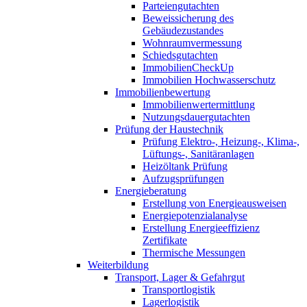
Parteiengutachten
Beweissicherung des
Gebäudezustandes
Wohnraumvermessung
Schiedsgutachten
ImmobilienCheckUp
Immobilien Hochwasserschutz
Immobilienbewertung
Immobilienwertermittlung
Nutzungsdauergutachten
Prüfung der Haustechnik
Prüfung Elektro-, Heizung-, Klima-,
Lüftungs-, Sanitäranlagen
Heizöltank Prüfung
Aufzugsprüfungen
Energieberatung
Erstellung von Energieausweisen
Energiepotenzialanalyse
Erstellung Energieeffizienz
Zertifikate
Thermische Messungen
Weiterbildung
Transport, Lager & Gefahrgut
Transportlogistik
Lagerlogistik