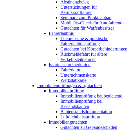
Abstinenzbeleg
Untersuchungen für
Berufskraftfahrer
Seminare zum Punkteabbau
Mobilitäts-Check für Autofahrende
Gutachten für Waffenbesitzer
Fahrerlaubnis
Theoretische & praktische
Fahrerlaubnisprüfung
Gutachten bei Körperbehinderungen
Rückmeldefahrt für ältere
Verkehrsteilnehmer
Fahrtenschreiberkarten
Fahrerkarte
Unternehmenskarte
Werkstattkarte
Immobilienprüfungen & -gutachten
Immobilienprüfung
Immobilienprüfung baubegleitend
Immobilienprüfung bei
Bestandsbauten
Bautenstandsdokumentation
Luftdichtheitsprüfung
Immobiliengutachten
Gutachten zu Gebäudeschäden