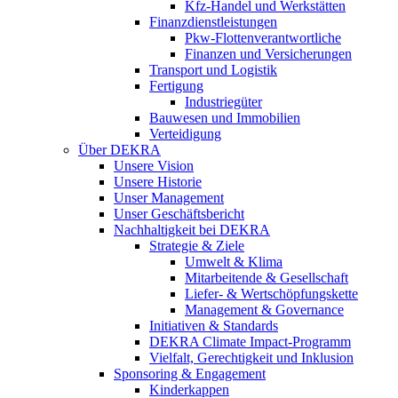
Kfz-Handel und Werkstätten
Finanzdienstleistungen
Pkw‑Flottenverantwortliche
Finanzen und Versicherungen
Transport und Logistik
Fertigung
Industriegüter
Bauwesen und Immobilien
Verteidigung
Über DEKRA
Unsere Vision
Unsere Historie
Unser Management
Unser Geschäftsbericht
Nachhaltigkeit bei DEKRA
Strategie & Ziele
Umwelt & Klima
Mitarbeitende & Gesellschaft
Liefer- & Wertschöpfungskette
Management & Governance
Initiativen & Standards
DEKRA Climate Impact-Programm
Vielfalt, Gerechtigkeit und Inklusion​
Sponsoring & Engagement
Kinderkappen