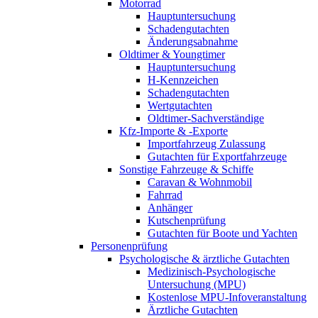
Motorrad
Hauptuntersuchung
Schadengutachten
Änderungsabnahme
Oldtimer & Youngtimer
Hauptuntersuchung
H-Kennzeichen
Schadengutachten
Wertgutachten
Oldtimer-Sachverständige
Kfz-Importe & -Exporte
Importfahrzeug Zulassung
Gutachten für Exportfahrzeuge
Sonstige Fahrzeuge & Schiffe
Caravan & Wohnmobil
Fahrrad
Anhänger
Kutschenprüfung
Gutachten für Boote und Yachten
Personenprüfung
Psychologische & ärztliche Gutachten
Medizinisch-Psychologische
Untersuchung (MPU)
Kostenlose MPU-Infoveranstaltung
Ärztliche Gutachten