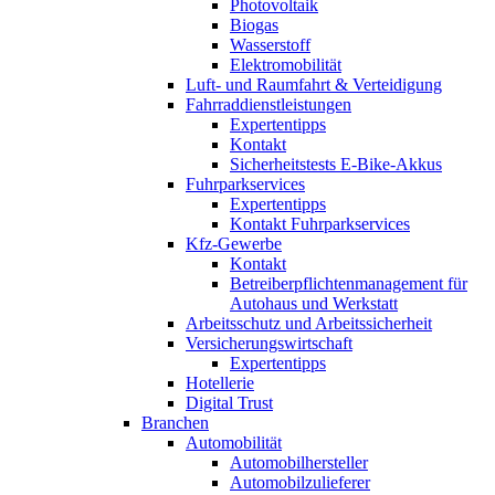
Photovoltaik
Biogas
Wasserstoff
Elektromobilität
Luft- und Raumfahrt & Verteidigung
Fahrraddienstleistungen
Expertentipps
Kontakt
Sicherheitstests E-Bike-Akkus
Fuhrparkservices
Expertentipps
Kontakt Fuhrparkservices
Kfz-Gewerbe
Kontakt
Betreiberpflichtenmanagement für
Autohaus und Werkstatt
Arbeitsschutz und Arbeitssicherheit
Versicherungswirtschaft
Expertentipps
Hotellerie
Digital Trust
Branchen
Automobilität
Automobilhersteller
Automobilzulieferer