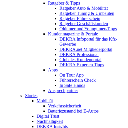
Ratgeber & Tipps
Ratgeber Auto & Mobilität
Ratgeber Tuning & Umbauten
Ratgeber Führerschein
Ratgeber Geschäftskunden
Oldtimer und Youngtimer-Tipps
Kundenmagazine & Portale
DEKRA Infoportal für das Kfz-
Gewerbe
DEKRA.net Mitgliederportal
DEKRA Professional
Globales Kundenportal
DEKRA Experten Tipps
Apps
On Tour App
Führerschein Check
In Safe Hands
Ansprechpartner
Stories
Mobilität
Verkehrssicherheit
Batteriezustand bei E-Autos
Digital Trust
Nachhaltigkeit
DEKRA Insights