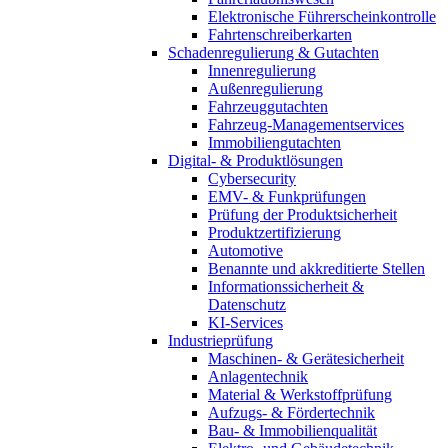
Elektronische Führerscheinkontrolle
Fahrtenschreiberkarten
Schadenregulierung & Gutachten
Innenregulierung
Außenregulierung
Fahrzeuggutachten
Fahrzeug-Managementservices
Immobiliengutachten
Digital- & Produktlösungen
Cybersecurity
EMV- & Funkprüfungen
Prüfung der Produktsicherheit
Produktzertifizierung
Automotive
Benannte und akkreditierte Stellen
Informationssicherheit &
Datenschutz
KI-Services
Industrieprüfung
Maschinen- & Gerätesicherheit
Anlagentechnik
Material & Werkstoffprüfung
Aufzugs- & Fördertechnik
Bau- & Immobilienqualität