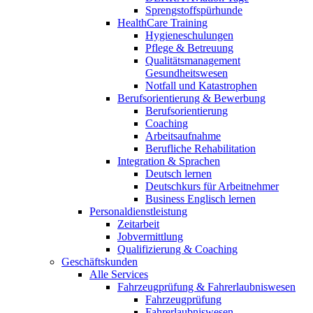
Sprengstoffspürhunde
HealthCare Training
Hygieneschulungen
Pflege & Betreuung
Qualitätsmanagement
Gesundheitswesen
Notfall und Katastrophen
Berufsorientierung & Bewerbung
Berufsorientierung
Coaching
Arbeitsaufnahme
Berufliche Rehabilitation
Integration & Sprachen
Deutsch lernen
Deutschkurs für Arbeitnehmer
Business Englisch lernen
Personaldienstleistung
Zeitarbeit
Jobvermittlung
Qualifizierung & Coaching
Geschäftskunden
Alle Services
Fahrzeugprüfung & Fahrerlaubniswesen
Fahrzeugprüfung
Fahrerlaubniswesen