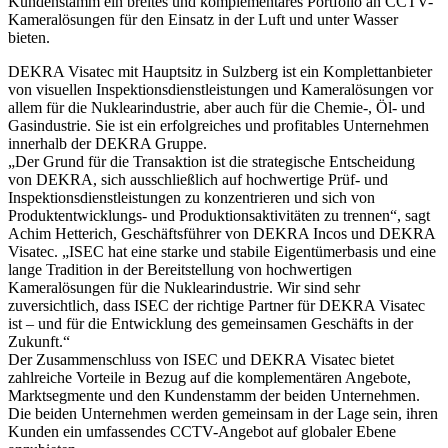
Kundenstamm ein breites und komplementäres Portfolio an CCTV-
Kameralösungen für den Einsatz in der Luft und unter Wasser
bieten.
DEKRA Visatec mit Hauptsitz in Sulzberg ist ein Komplettanbieter
von visuellen Inspektionsdienstleistungen und Kameralösungen vor
allem für die Nuklearindustrie, aber auch für die Chemie-, Öl- und
Gasindustrie. Sie ist ein erfolgreiches und profitables Unternehmen
innerhalb der DEKRA Gruppe.
„Der Grund für die Transaktion ist die strategische Entscheidung
von DEKRA, sich ausschließlich auf hochwertige Prüf- und
Inspektionsdienstleistungen zu konzentrieren und sich von
Produktentwicklungs- und Produktionsaktivitäten zu trennen“, sagt
Achim Hetterich, Geschäftsführer von DEKRA Incos und DEKRA
Visatec. „ISEC hat eine starke und stabile Eigentümerbasis und eine
lange Tradition in der Bereitstellung von hochwertigen
Kameralösungen für die Nuklearindustrie. Wir sind sehr
zuversichtlich, dass ISEC der richtige Partner für DEKRA Visatec
ist – und für die Entwicklung des gemeinsamen Geschäfts in der
Zukunft.“
Der Zusammenschluss von ISEC und DEKRA Visatec bietet
zahlreiche Vorteile in Bezug auf die komplementären Angebote,
Marktsegmente und den Kundenstamm der beiden Unternehmen.
Die beiden Unternehmen werden gemeinsam in der Lage sein, ihren
Kunden ein umfassendes CCTV-Angebot auf globaler Ebene