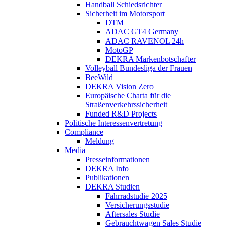
Handball Schiedsrichter
Sicherheit im Motorsport
DTM
ADAC GT4 Germany
ADAC RAVENOL 24h
MotoGP
DEKRA Markenbotschafter
Volleyball Bundesliga der Frauen
BeeWild
DEKRA Vision Zero
Europäische Charta für die
Straßenverkehrssicherheit
Funded R&D Projects
Politische Interessenvertretung
Compliance
Meldung
Media
Presseinformationen
DEKRA Info
Publikationen
DEKRA Studien
Fahrradstudie 2025
Versicherungsstudie
Aftersales Studie
Gebrauchtwagen Sales Studie