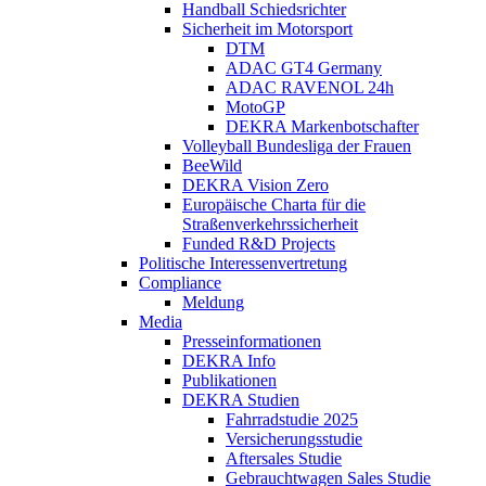
Handball Schiedsrichter
Sicherheit im Motorsport
DTM
ADAC GT4 Germany
ADAC RAVENOL 24h
MotoGP
DEKRA Markenbotschafter
Volleyball Bundesliga der Frauen
BeeWild
DEKRA Vision Zero
Europäische Charta für die
Straßenverkehrssicherheit
Funded R&D Projects
Politische Interessenvertretung
Compliance
Meldung
Media
Presseinformationen
DEKRA Info
Publikationen
DEKRA Studien
Fahrradstudie 2025
Versicherungsstudie
Aftersales Studie
Gebrauchtwagen Sales Studie