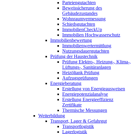
Parteiengutachten
Beweissicherung des
Gebäudezustandes
Wohnraumvermessung
Schiedsgutachten
ImmobilienCheckUp
Immobilien Hochwasserschutz
Immobilienbewertung
Immobilienwertermittlung
Nutzungsdauergutachten
Prüfung der Haustechnik
Prüfung Elektro-, Heizung-, Klima-,
Lüftungs-, Sanitäranlagen
Heizöltank Prüfung
Aufzugsprüfungen
Energieberatung
Erstellung von Energieausweisen
Energiepotenzialanalyse
Erstellung Energieeffizienz
Zertifikate
Thermische Messungen
Weiterbildung
Transport, Lager & Gefahrgut
Transportlogistik
Lagerlogistik