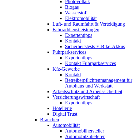
Photovoltaik
Biogas
Wasserstoff
Elektromobilität
Luft- und Raumfahrt & Verteidigung
Fahrraddienstleistungen
Expertentipps
Kontakt
Sicherheitstests E-Bike-Akkus
Fuhrparkservices
Expertentipps
Kontakt Fuhrparkservices
Kfz-Gewerbe
Kontakt
Betreiberpflichtenmanagement für
Autohaus und Werkstatt
Arbeitsschutz und Arbeitssicherheit
Versicherungswirtschaft
Expertentipps
Hotellerie
Digital Trust
Branchen
Automobilität
Automobilhersteller
Automobilzulieferer