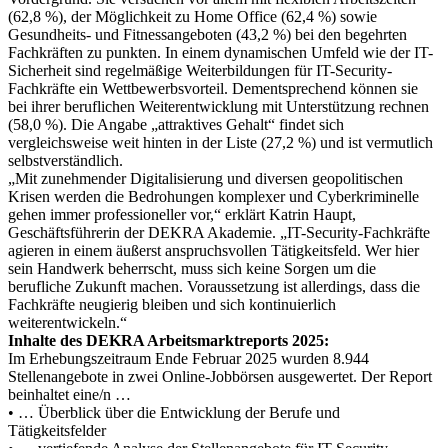
(62,8 %), der Möglichkeit zu Home Office (62,4 %) sowie
Gesundheits- und Fitnessangeboten (43,2 %) bei den begehrten
Fachkräften zu punkten. In einem dynamischen Umfeld wie der IT-
Sicherheit sind regelmäßige Weiterbildungen für IT-Security-
Fachkräfte ein Wettbewerbsvorteil. Dementsprechend können sie
bei ihrer beruflichen Weiterentwicklung mit Unterstützung rechnen
(58,0 %). Die Angabe „attraktives Gehalt“ findet sich
vergleichsweise weit hinten in der Liste (27,2 %) und ist vermutlich
selbstverständlich.
„Mit zunehmender Digitalisierung und diversen geopolitischen
Krisen werden die Bedrohungen komplexer und Cyberkriminelle
gehen immer professioneller vor,“ erklärt Katrin Haupt,
Geschäftsführerin der DEKRA Akademie. „IT-Security-Fachkräfte
agieren in einem äußerst anspruchsvollen Tätigkeitsfeld. Wer hier
sein Handwerk beherrscht, muss sich keine Sorgen um die
berufliche Zukunft machen. Voraussetzung ist allerdings, dass die
Fachkräfte neugierig bleiben und sich kontinuierlich
weiterentwickeln.“
Inhalte des DEKRA Arbeitsmarktreports 2025:
Im Erhebungszeitraum Ende Februar 2025 wurden 8.944
Stellenangebote in zwei Online-Jobbörsen ausgewertet. Der Report
beinhaltet eine/n …
• … Überblick über die Entwicklung der Berufe und
Tätigkeitsfelder