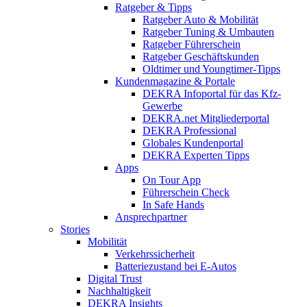
Ratgeber & Tipps
Ratgeber Auto & Mobilität
Ratgeber Tuning & Umbauten
Ratgeber Führerschein
Ratgeber Geschäftskunden
Oldtimer und Youngtimer-Tipps
Kundenmagazine & Portale
DEKRA Infoportal für das Kfz-
Gewerbe
DEKRA.net Mitgliederportal
DEKRA Professional
Globales Kundenportal
DEKRA Experten Tipps
Apps
On Tour App
Führerschein Check
In Safe Hands
Ansprechpartner
Stories
Mobilität
Verkehrssicherheit
Batteriezustand bei E-Autos
Digital Trust
Nachhaltigkeit
DEKRA Insights