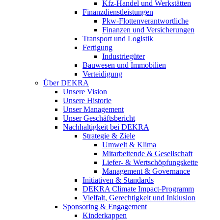
Kfz-Handel und Werkstätten
Finanzdienstleistungen
Pkw‑Flottenverantwortliche
Finanzen und Versicherungen
Transport und Logistik
Fertigung
Industriegüter
Bauwesen und Immobilien
Verteidigung
Über DEKRA
Unsere Vision
Unsere Historie
Unser Management
Unser Geschäftsbericht
Nachhaltigkeit bei DEKRA
Strategie & Ziele
Umwelt & Klima
Mitarbeitende & Gesellschaft
Liefer- & Wertschöpfungskette
Management & Governance
Initiativen & Standards
DEKRA Climate Impact-Programm
Vielfalt, Gerechtigkeit und Inklusion​
Sponsoring & Engagement
Kinderkappen