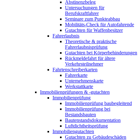
Abstinenzbeleg
Untersuchungen für
Berufskraftfahrer
Seminare zum Punkteabbau
Mobilitäts-Check für Autofahrende
Gutachten für Waffenbesitzer
Fahrerlaubnis
Theoretische & praktische
Fahrerlaubnisprüfung
Gutachten bei Körperbehinderungen
Rückmeldefahrt für ältere
Verkehrsteilnehmer
Fahrtenschreiberkarten
Fahrerkarte
Unternehmenskarte
Werkstattkarte
Immobilienprüfungen & -gutachten
Immobilienprüfung
Immobilienprüfung baubegleitend
Immobilienprüfung bei
Bestandsbauten
Bautenstandsdokumentation
Luftdichtheitsprüfung
Immobiliengutachten
Gutachten zu Gebäudeschäden