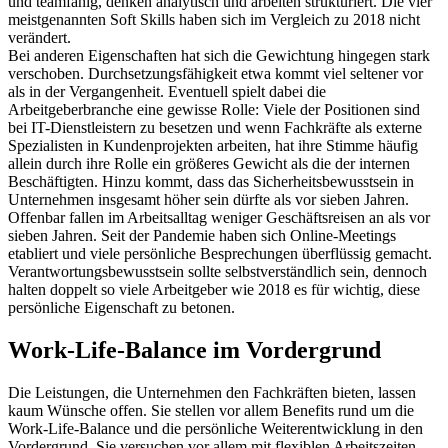
und teamfähig, denken analytisch und arbeiten strukturiert. Die vier
meistgenannten Soft Skills haben sich im Vergleich zu 2018 nicht
verändert.
Bei anderen Eigenschaften hat sich die Gewichtung hingegen stark
verschoben. Durchsetzungsfähigkeit etwa kommt viel seltener vor
als in der Vergangenheit. Eventuell spielt dabei die
Arbeitgeberbranche eine gewisse Rolle: Viele der Positionen sind
bei IT-Dienstleistern zu besetzen und wenn Fachkräfte als externe
Spezialisten in Kundenprojekten arbeiten, hat ihre Stimme häufig
allein durch ihre Rolle ein größeres Gewicht als die der internen
Beschäftigten. Hinzu kommt, dass das Sicherheitsbewusstsein in
Unternehmen insgesamt höher sein dürfte als vor sieben Jahren.
Offenbar fallen im Arbeitsalltag weniger Geschäftsreisen an als vor
sieben Jahren. Seit der Pandemie haben sich Online-Meetings
etabliert und viele persönliche Besprechungen überflüssig gemacht.
Verantwortungsbewusstsein sollte selbstverständlich sein, dennoch
halten doppelt so viele Arbeitgeber wie 2018 es für wichtig, diese
persönliche Eigenschaft zu betonen.
Work-Life-Balance im Vordergrund
Die Leistungen, die Unternehmen den Fachkräften bieten, lassen
kaum Wünsche offen. Sie stellen vor allem Benefits rund um die
Work-Life-Balance und die persönliche Weiterentwicklung in den
Vordergrund. Sie versuchen vor allem mit flexiblen Arbeitszeiten