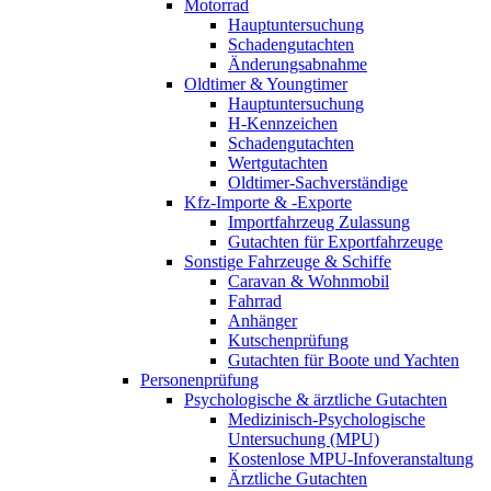
Motorrad
Hauptuntersuchung
Schadengutachten
Änderungsabnahme
Oldtimer & Youngtimer
Hauptuntersuchung
H-Kennzeichen
Schadengutachten
Wertgutachten
Oldtimer-Sachverständige
Kfz-Importe & -Exporte
Importfahrzeug Zulassung
Gutachten für Exportfahrzeuge
Sonstige Fahrzeuge & Schiffe
Caravan & Wohnmobil
Fahrrad
Anhänger
Kutschenprüfung
Gutachten für Boote und Yachten
Personenprüfung
Psychologische & ärztliche Gutachten
Medizinisch-Psychologische
Untersuchung (MPU)
Kostenlose MPU-Infoveranstaltung
Ärztliche Gutachten