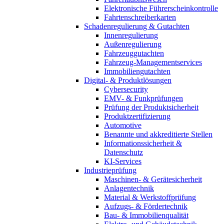
Elektronische Führerscheinkontrolle
Fahrtenschreiberkarten
Schadenregulierung & Gutachten
Innenregulierung
Außenregulierung
Fahrzeuggutachten
Fahrzeug-Managementservices
Immobiliengutachten
Digital- & Produktlösungen
Cybersecurity
EMV- & Funkprüfungen
Prüfung der Produktsicherheit
Produktzertifizierung
Automotive
Benannte und akkreditierte Stellen
Informationssicherheit &
Datenschutz
KI-Services
Industrieprüfung
Maschinen- & Gerätesicherheit
Anlagentechnik
Material & Werkstoffprüfung
Aufzugs- & Fördertechnik
Bau- & Immobilienqualität