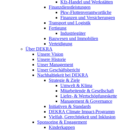
Kfz-Handel und Werkstätten
Finanzdienstleistungen
Pkw‑Flottenverantwortliche
Finanzen und Versicherungen
Transport und Logistik
Fertigung
Industriegüter
Bauwesen und Immobilien
Verteidigung
Über DEKRA
Unsere Vision
Unsere Historie
Unser Management
Unser Geschäftsbericht
Nachhaltigkeit bei DEKRA
Strategie & Ziele
Umwelt & Klima
Mitarbeitende & Gesellschaft
Liefer- & Wertschöpfungskette
Management & Governance
Initiativen & Standards
DEKRA Climate Impact-Programm
Vielfalt, Gerechtigkeit und Inklusion​
Sponsoring & Engagement
Kinderkappen