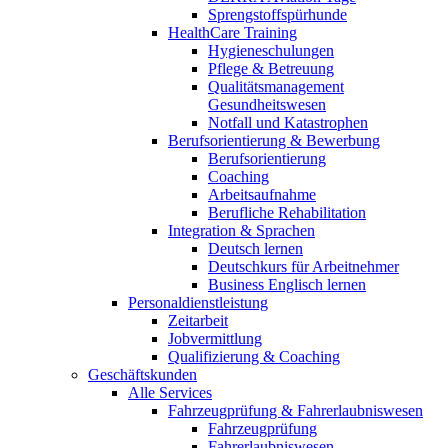
Sprengstoffspürhunde
HealthCare Training
Hygieneschulungen
Pflege & Betreuung
Qualitätsmanagement
Gesundheitswesen
Notfall und Katastrophen
Berufsorientierung & Bewerbung
Berufsorientierung
Coaching
Arbeitsaufnahme
Berufliche Rehabilitation
Integration & Sprachen
Deutsch lernen
Deutschkurs für Arbeitnehmer
Business Englisch lernen
Personaldienstleistung
Zeitarbeit
Jobvermittlung
Qualifizierung & Coaching
Geschäftskunden
Alle Services
Fahrzeugprüfung & Fahrerlaubniswesen
Fahrzeugprüfung
Fahrerlaubniswesen