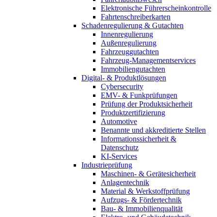
Elektronische Führerscheinkontrolle
Fahrtenschreiberkarten
Schadenregulierung & Gutachten
Innenregulierung
Außenregulierung
Fahrzeuggutachten
Fahrzeug-Managementservices
Immobiliengutachten
Digital- & Produktlösungen
Cybersecurity
EMV- & Funkprüfungen
Prüfung der Produktsicherheit
Produktzertifizierung
Automotive
Benannte und akkreditierte Stellen
Informationssicherheit &
Datenschutz
KI-Services
Industrieprüfung
Maschinen- & Gerätesicherheit
Anlagentechnik
Material & Werkstoffprüfung
Aufzugs- & Fördertechnik
Bau- & Immobilienqualität