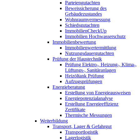
Parteiengutachten
Beweissicherung des
Gebäudezustandes
Wohnraumvermessung
Schiedsgutachten
ImmobilienCheckUp
Immobilien Hochwasserschutz
Immobilienbewertung
Immobilienwertermittlung
Nutzungsdauergutachten
Prüfung der Haustechnik
Prüfung Elektro-, Heizung-, Klima-,
Lüftungs-, Sanitäranlagen
Heizöltank Prüfung
Aufzugsprüfungen
Energieberatung
Erstellung von Energieausweisen
Energiepotenzialanalyse
Erstellung Energieeffizienz
Zertifikate
Thermische Messungen
Weiterbildung
Transport, Lager & Gefahrgut
Transportlogistik
Lagerlogistik