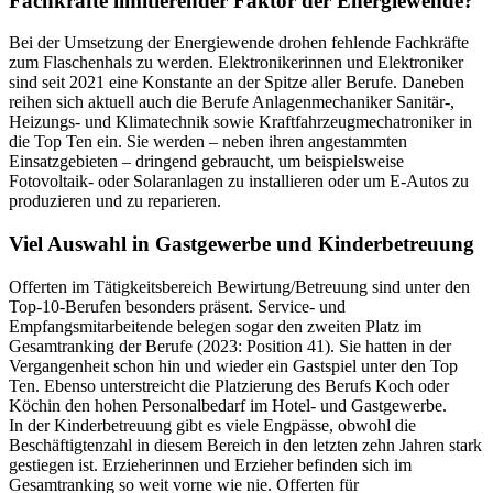
Fachkräfte limitierender Faktor der Energiewende?
Bei der Umsetzung der Energiewende drohen fehlende Fachkräfte
zum Flaschenhals zu werden. Elektronikerinnen und Elektroniker
sind seit 2021 eine Konstante an der Spitze aller Berufe. Daneben
reihen sich aktuell auch die Berufe Anlagenmechaniker Sanitär-,
Heizungs- und Klimatechnik sowie Kraftfahrzeugmechatroniker in
die Top Ten ein. Sie werden – neben ihren angestammten
Einsatzgebieten – dringend gebraucht, um beispielsweise
Fotovoltaik- oder Solaranlagen zu installieren oder um E-Autos zu
produzieren und zu reparieren.
Viel Auswahl in Gastgewerbe und Kinderbetreuung
Offerten im Tätigkeitsbereich Bewirtung/Betreuung sind unter den
Top-10-Berufen besonders präsent. Service- und
Empfangsmitarbeitende belegen sogar den zweiten Platz im
Gesamtranking der Berufe (2023: Position 41). Sie hatten in der
Vergangenheit schon hin und wieder ein Gastspiel unter den Top
Ten. Ebenso unterstreicht die Platzierung des Berufs Koch oder
Köchin den hohen Personalbedarf im Hotel- und Gastgewerbe.
In der Kinderbetreuung gibt es viele Engpässe, obwohl die
Beschäftigtenzahl in diesem Bereich in den letzten zehn Jahren stark
gestiegen ist. Erzieherinnen und Erzieher befinden sich im
Gesamtranking so weit vorne wie nie. Offerten für