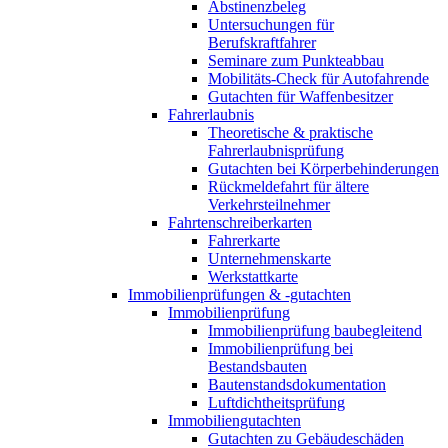
Abstinenzbeleg
Untersuchungen für
Berufskraftfahrer
Seminare zum Punkteabbau
Mobilitäts-Check für Autofahrende
Gutachten für Waffenbesitzer
Fahrerlaubnis
Theoretische & praktische
Fahrerlaubnisprüfung
Gutachten bei Körperbehinderungen
Rückmeldefahrt für ältere
Verkehrsteilnehmer
Fahrtenschreiberkarten
Fahrerkarte
Unternehmenskarte
Werkstattkarte
Immobilienprüfungen & -gutachten
Immobilienprüfung
Immobilienprüfung baubegleitend
Immobilienprüfung bei
Bestandsbauten
Bautenstandsdokumentation
Luftdichtheitsprüfung
Immobiliengutachten
Gutachten zu Gebäudeschäden