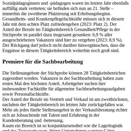
Sozialpädagoginnen und -pädagogen waren im letzten Jahr ebenfalls
auffällig stark vertreten; sie befinden sich nun an 21. Stelle –
immerhin die zweitbeste Platzierung seit Erhebungsbeginn.
Gesundheits- und Krankenpflegefachkräfte müssen sich in diesem
Jahr mit dem achten Platz zufriedengeben (2023: Platz 2). Der
Anteil der Berufe im Tätigkeitsbereich Gesundheit/Pflege in der
Stichprobe ist parallel dazu insgesamt gesunken: 6,9 % aller
ausgeschriebenen Vakanzen sind hier zu vergeben (2023: 8,9 %).
Der Rückgang darf jedoch nicht darüber hinwegtäuschen, dass die
Engpässe in diesem Tätigkeitsbereich weiterhin noch groß sind.
Premiere für die Sachbearbeitung
Die Stellenangebote der Stichprobe können 28 Tätigkeitsbereichen
zugeordnet werden. Vakanzen in der Sachbearbeitung haben zum
ersten Mal den höchsten Anteil. Arbeitgeber suchen hier
insbesondere Fachkräfte für allgemeine Sachbearbeitungsaufgaben
sowie Personalfachkräfte.
Der Anteil der Berufe im Vertrieb und Verkauf ist am zweithöchsten,
nachdem der Tätigkeitsbereich im letzten Jahr zurückgefallen war.
Mehr als jedes fünfte Stellenangebot in der Verkaufsberatung richtet
sich an Jobsuchende mit Talent und Erfahrung in der
Kundenberatung und -betreuung.
Kaum ein Bereich ist so konjunktursensibel wie die Lagerlogistik
und das Transportwesen. Wenn Unternehmen weniger Güter