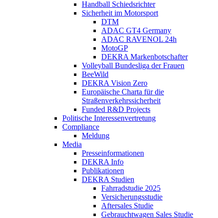
Handball Schiedsrichter
Sicherheit im Motorsport
DTM
ADAC GT4 Germany
ADAC RAVENOL 24h
MotoGP
DEKRA Markenbotschafter
Volleyball Bundesliga der Frauen
BeeWild
DEKRA Vision Zero
Europäische Charta für die
Straßenverkehrssicherheit
Funded R&D Projects
Politische Interessenvertretung
Compliance
Meldung
Media
Presseinformationen
DEKRA Info
Publikationen
DEKRA Studien
Fahrradstudie 2025
Versicherungsstudie
Aftersales Studie
Gebrauchtwagen Sales Studie