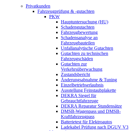
Privatkunden
Fahrzeugprüfung & -gutachten
PKW
Hauptuntersuchung (HU)
Schadengutachten
Fahrzeugbewertung
Schadensanalyse an
Fahrzeugbauteilen
Unfallanalytische Gutachten
Gutachten zu technischen
Fahrzeugschäden
Gutachten zur
Verkehrsüberwachung
Zustandsbericht
Änderungsabnahme & Tuning
Einzelbetriebserlaubnis
Ausstellung Feinstaubplakette
DEKRA Siegel für
Gebrauchtfahrzeuge
DEKRA Reparatur Stundensätze
DMSB-Wagenpass und DMSB-
Kraftfahrzeugpass
Batterietest für Elektroautos
Ladekabel Prüfung nach DGUV V3