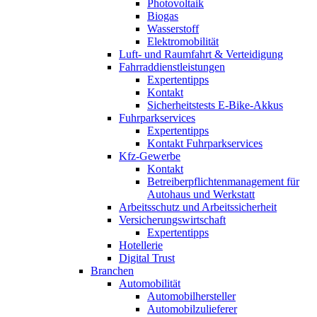
Photovoltaik
Biogas
Wasserstoff
Elektromobilität
Luft- und Raumfahrt & Verteidigung
Fahrraddienstleistungen
Expertentipps
Kontakt
Sicherheitstests E-Bike-Akkus
Fuhrparkservices
Expertentipps
Kontakt Fuhrparkservices
Kfz-Gewerbe
Kontakt
Betreiberpflichtenmanagement für
Autohaus und Werkstatt
Arbeitsschutz und Arbeitssicherheit
Versicherungswirtschaft
Expertentipps
Hotellerie
Digital Trust
Branchen
Automobilität
Automobilhersteller
Automobilzulieferer