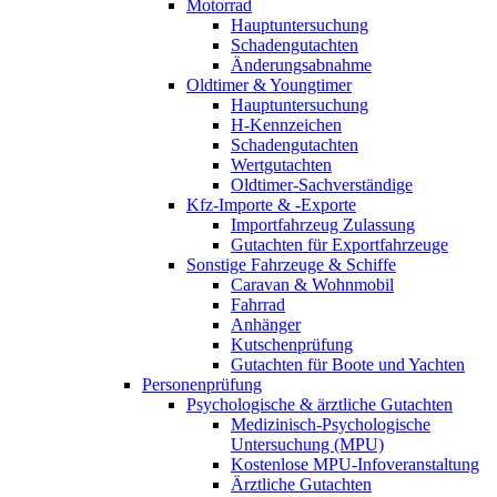
Motorrad
Hauptuntersuchung
Schadengutachten
Änderungsabnahme
Oldtimer & Youngtimer
Hauptuntersuchung
H-Kennzeichen
Schadengutachten
Wertgutachten
Oldtimer-Sachverständige
Kfz-Importe & -Exporte
Importfahrzeug Zulassung
Gutachten für Exportfahrzeuge
Sonstige Fahrzeuge & Schiffe
Caravan & Wohnmobil
Fahrrad
Anhänger
Kutschenprüfung
Gutachten für Boote und Yachten
Personenprüfung
Psychologische & ärztliche Gutachten
Medizinisch-Psychologische
Untersuchung (MPU)
Kostenlose MPU-Infoveranstaltung
Ärztliche Gutachten