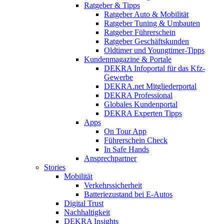
Ratgeber & Tipps
Ratgeber Auto & Mobilität
Ratgeber Tuning & Umbauten
Ratgeber Führerschein
Ratgeber Geschäftskunden
Oldtimer und Youngtimer-Tipps
Kundenmagazine & Portale
DEKRA Infoportal für das Kfz-
Gewerbe
DEKRA.net Mitgliederportal
DEKRA Professional
Globales Kundenportal
DEKRA Experten Tipps
Apps
On Tour App
Führerschein Check
In Safe Hands
Ansprechpartner
Stories
Mobilität
Verkehrssicherheit
Batteriezustand bei E-Autos
Digital Trust
Nachhaltigkeit
DEKRA Insights