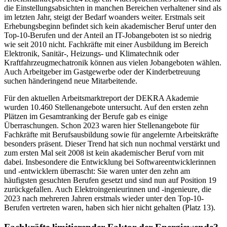
die Einstellungsabsichten in manchen Bereichen verhaltener sind als
im letzten Jahr, steigt der Bedarf woanders weiter. Erstmals seit
Erhebungsbeginn befindet sich kein akademischer Beruf unter den
Top-10-Berufen und der Anteil an IT-Jobangeboten ist so niedrig
wie seit 2010 nicht. Fachkräfte mit einer Ausbildung im Bereich
Elektronik, Sanitär-, Heizungs- und Klimatechnik oder
Kraftfahrzeugmechatronik können aus vielen Jobangeboten wählen.
Auch Arbeitgeber im Gastgewerbe oder der Kinderbetreuung
suchen händeringend neue Mitarbeitende.
Für den aktuellen Arbeitsmarktreport der DEKRA Akademie
wurden 10.460 Stellenangebote untersucht. Auf den ersten zehn
Plätzen im Gesamtranking der Berufe gab es einige
Überraschungen. Schon 2023 waren hier Stellenangebote für
Fachkräfte mit Berufsausbildung sowie für angelernte Arbeitskräfte
besonders präsent. Dieser Trend hat sich nun nochmal verstärkt und
zum ersten Mal seit 2008 ist kein akademischer Beruf vorn mit
dabei. Insbesondere die Entwicklung bei Softwareentwicklerinnen
und -entwicklern überrascht: Sie waren unter den zehn am
häufigsten gesuchten Berufen gesetzt und sind nun auf Position 19
zurückgefallen. Auch Elektroingenieurinnen und -ingenieure, die
2023 nach mehreren Jahren erstmals wieder unter den Top-10-
Berufen vertreten waren, haben sich hier nicht gehalten (Platz 13).