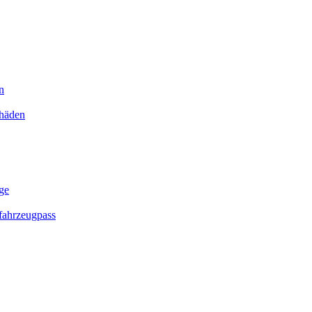
n
chäden
ge
ahrzeugpass