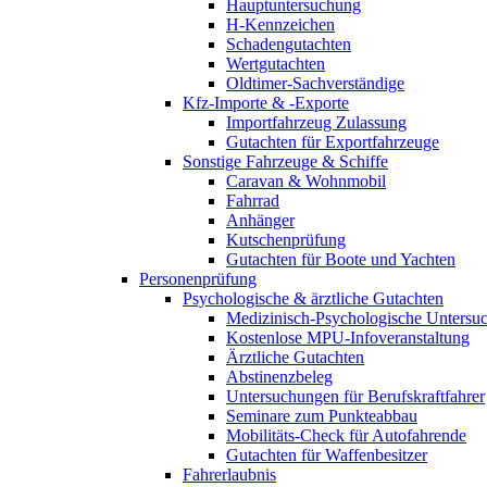
Hauptuntersuchung
H-Kennzeichen
Schadengutachten
Wertgutachten
Oldtimer-Sachverständige
Kfz-Importe & -Exporte
Importfahrzeug Zulassung
Gutachten für Exportfahrzeuge
Sonstige Fahrzeuge & Schiffe
Caravan & Wohnmobil
Fahrrad
Anhänger
Kutschenprüfung
Gutachten für Boote und Yachten
Personenprüfung
Psychologische & ärztliche Gutachten
Medizinisch-Psychologische Unters
Kostenlose MPU-Infoveranstaltung
Ärztliche Gutachten
Abstinenzbeleg
Untersuchungen für Berufskraftfahrer
Seminare zum Punkteabbau
Mobilitäts-Check für Autofahrende
Gutachten für Waffenbesitzer
Fahrerlaubnis