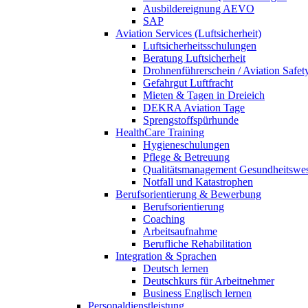
Ausbildereignung AEVO
SAP
Aviation Services (Luftsicherheit)
Luftsicherheitsschulungen
Beratung Luftsicherheit
Drohnenführerschein / Aviation Safet
Gefahrgut Luftfracht
Mieten & Tagen in Dreieich
DEKRA Aviation Tage
Sprengstoffspürhunde
HealthCare Training
Hygieneschulungen
Pflege & Betreuung
Qualitätsmanagement Gesundheitswe
Notfall und Katastrophen
Berufsorientierung & Bewerbung
Berufsorientierung
Coaching
Arbeitsaufnahme
Berufliche Rehabilitation
Integration & Sprachen
Deutsch lernen
Deutschkurs für Arbeitnehmer
Business Englisch lernen
Personaldienstleistung