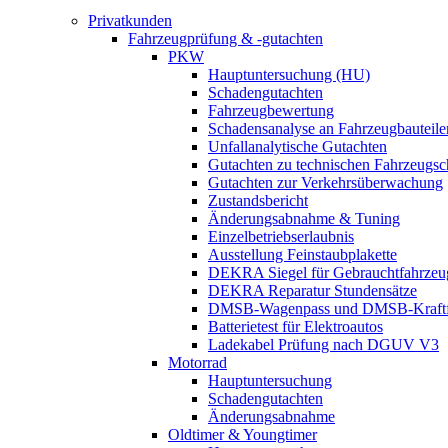
Privatkunden
Fahrzeugprüfung & -gutachten
PKW
Hauptuntersuchung (HU)
Schadengutachten
Fahrzeugbewertung
Schadensanalyse an Fahrzeugbauteile
Unfallanalytische Gutachten
Gutachten zu technischen Fahrzeugs
Gutachten zur Verkehrsüberwachung
Zustandsbericht
Änderungsabnahme & Tuning
Einzelbetriebserlaubnis
Ausstellung Feinstaubplakette
DEKRA Siegel für Gebrauchtfahrzeu
DEKRA Reparatur Stundensätze
DMSB-Wagenpass und DMSB-Kraftf
Batterietest für Elektroautos
Ladekabel Prüfung nach DGUV V3
Motorrad
Hauptuntersuchung
Schadengutachten
Änderungsabnahme
Oldtimer & Youngtimer