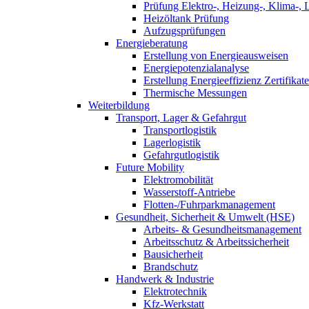
Prüfung Elektro-, Heizung-, Klima-, 
Heizöltank Prüfung
Aufzugsprüfungen
Energieberatung
Erstellung von Energieausweisen
Energiepotenzialanalyse
Erstellung Energieeffizienz Zertifikate
Thermische Messungen
Weiterbildung
Transport, Lager & Gefahrgut
Transportlogistik
Lagerlogistik
Gefahrgutlogistik
Future Mobility
Elektromobilität
Wasserstoff-Antriebe
Flotten-/Fuhrparkmanagement
Gesundheit, Sicherheit & Umwelt (HSE)
Arbeits- & Gesundheitsmanagement
Arbeitsschutz & Arbeitssicherheit
Bausicherheit
Brandschutz
Handwerk & Industrie
Elektrotechnik
Kfz-Werkstatt