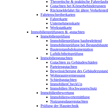
Theoretische & praktische Fahrerlaub
Gutachten bei Körperbehinderungen
Rückmeldefahrt für ältere Verkehrste
Fahrtenschreiberkarten
Fahrerkarte
Unternehmenskarte
Werkstattkarte
Immobilienprüfungen & -gutachten
Immobilienprüfung
Immobilienprüfung baubegleitend
Immobilienprüfung bei Bestandsbaut
Bautenstandsdokumentation
Luftdichtheitsprüfung
Immobiliengutachten
Gutachten zu Gebäudeschäden
Parteiengutachten
Beweissicherung des Gebäudezustan
Wohnraumvermessung
Schiedsgutachten
ImmobilienCheckUp
Immobilien Hochwasserschutz
Immobilienbewertung
Immobilienwertermittlung
Nutzungsdauergutachten
Prüfung der Haustechnik