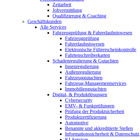
Zeitarbeit
Jobvermittlung
Qualifizierung & Coaching
Geschäftskunden
Alle Services
Fahrzeugprüfung & Fahrerlaubniswesen
Fahrzeugprüfung
Fahrerlaubniswesen
Elektronische Führerscheinkontrolle
Fahrtenschreiberkarten
Schadenregulierung & Gutachten
Innenregulierung
Außenregulierung
Fahrzeuggutachten
Fahrzeug-Managementservices
Immobiliengutachten
Digital- & Produktlösungen
Cybersecurity
EMV- & Funkprüfungen
Prüfung der Produktsicherheit
Produktzertifizierung
Automotive
Benannte und akkreditierte Stellen
Informationssicherheit & Datenschutz
KI-Services