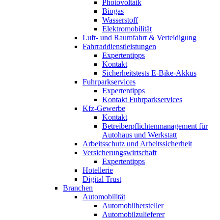
Photovoltaik
Biogas
Wasserstoff
Elektromobilität
Luft- und Raumfahrt & Verteidigung
Fahrraddienstleistungen
Expertentipps
Kontakt
Sicherheitstests E-Bike-Akkus
Fuhrparkservices
Expertentipps
Kontakt Fuhrparkservices
Kfz-Gewerbe
Kontakt
Betreiberpflichtenmanagement für
Autohaus und Werkstatt
Arbeitsschutz und Arbeitssicherheit
Versicherungswirtschaft
Expertentipps
Hotellerie
Digital Trust
Branchen
Automobilität
Automobilhersteller
Automobilzulieferer