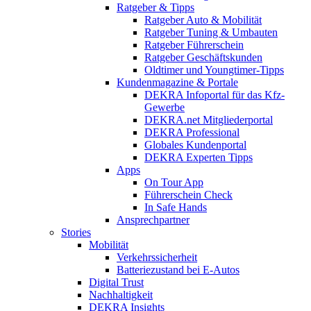
Ratgeber & Tipps
Ratgeber Auto & Mobilität
Ratgeber Tuning & Umbauten
Ratgeber Führerschein
Ratgeber Geschäftskunden
Oldtimer und Youngtimer-Tipps
Kundenmagazine & Portale
DEKRA Infoportal für das Kfz-
Gewerbe
DEKRA.net Mitgliederportal
DEKRA Professional
Globales Kundenportal
DEKRA Experten Tipps
Apps
On Tour App
Führerschein Check
In Safe Hands
Ansprechpartner
Stories
Mobilität
Verkehrssicherheit
Batteriezustand bei E-Autos
Digital Trust
Nachhaltigkeit
DEKRA Insights