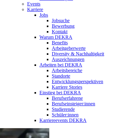
Events
Karriere
Jobs
Jobsuche
Bewerbung
Kontakt
Warum DEKRA
Benefits
Arbeitgeberwerte
Diversity & Nachhaltigkeit
Auszeichnungen
Arbeiten bei DEKRA
Arbeitsbereiche
Standorte
Entwicklungsperspektiven
Karriere Stories
Einstieg bei DEKRA
Berufserfahrene
Berufseinsteiger:innen
Studierende
Schüler:innen
Karriereevents DEKRA