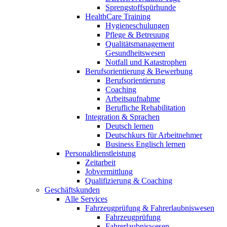
Sprengstoffspürhunde
HealthCare Training
Hygieneschulungen
Pflege & Betreuung
Qualitätsmanagement
Gesundheitswesen
Notfall und Katastrophen
Berufsorientierung & Bewerbung
Berufsorientierung
Coaching
Arbeitsaufnahme
Berufliche Rehabilitation
Integration & Sprachen
Deutsch lernen
Deutschkurs für Arbeitnehmer
Business Englisch lernen
Personaldienstleistung
Zeitarbeit
Jobvermittlung
Qualifizierung & Coaching
Geschäftskunden
Alle Services
Fahrzeugprüfung & Fahrerlaubniswesen
Fahrzeugprüfung
Fahrerlaubniswesen