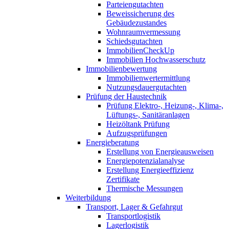
Parteiengutachten
Beweissicherung des
Gebäudezustandes
Wohnraumvermessung
Schiedsgutachten
ImmobilienCheckUp
Immobilien Hochwasserschutz
Immobilienbewertung
Immobilienwertermittlung
Nutzungsdauergutachten
Prüfung der Haustechnik
Prüfung Elektro-, Heizung-, Klima-,
Lüftungs-, Sanitäranlagen
Heizöltank Prüfung
Aufzugsprüfungen
Energieberatung
Erstellung von Energieausweisen
Energiepotenzialanalyse
Erstellung Energieeffizienz
Zertifikate
Thermische Messungen
Weiterbildung
Transport, Lager & Gefahrgut
Transportlogistik
Lagerlogistik