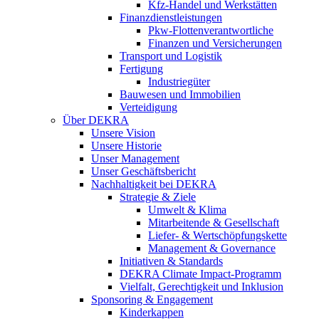
Kfz-Handel und Werkstätten
Finanzdienstleistungen
Pkw‑Flottenverantwortliche
Finanzen und Versicherungen
Transport und Logistik
Fertigung
Industriegüter
Bauwesen und Immobilien
Verteidigung
Über DEKRA
Unsere Vision
Unsere Historie
Unser Management
Unser Geschäftsbericht
Nachhaltigkeit bei DEKRA
Strategie & Ziele
Umwelt & Klima
Mitarbeitende & Gesellschaft
Liefer- & Wertschöpfungskette
Management & Governance
Initiativen & Standards
DEKRA Climate Impact-Programm
Vielfalt, Gerechtigkeit und Inklusion​
Sponsoring & Engagement
Kinderkappen