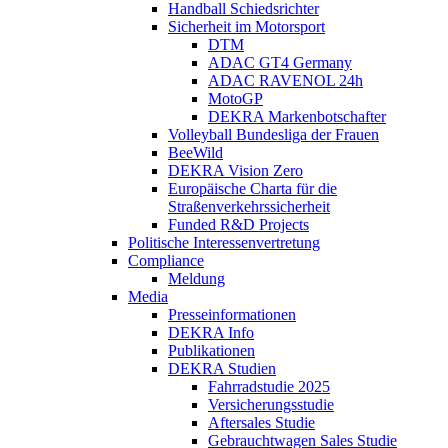
Handball Schiedsrichter
Sicherheit im Motorsport
DTM
ADAC GT4 Germany
ADAC RAVENOL 24h
MotoGP
DEKRA Markenbotschafter
Volleyball Bundesliga der Frauen
BeeWild
DEKRA Vision Zero
Europäische Charta für die
Straßenverkehrssicherheit
Funded R&D Projects
Politische Interessenvertretung
Compliance
Meldung
Media
Presseinformationen
DEKRA Info
Publikationen
DEKRA Studien
Fahrradstudie 2025
Versicherungsstudie
Aftersales Studie
Gebrauchtwagen Sales Studie