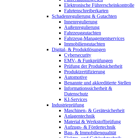
Elektronische Führerscheinkontrolle
Fahrtenschreiberkarten
Schadenregulierung & Gutachten
Innenregulierung
Außenregulierung
Fahrzeuggutachten
Fahrzeug-Managementservices
Immobiliengutachten
Digital- & Produktlösungen
Cybersecurity
EMV- & Funkprüfungen
Prüfung der Produktsicherheit
Produktzertifizierung
Automotive
Benannte und akkreditierte Stellen
Informationssicherheit &
Datenschutz
KI-Services
Industrieprüfung
Maschinen- & Gerätesicherheit
Anlagentechnik
Material & Werkstoffprüfung
Aufzugs- & Fördertechnik
Bau- & Immobilienqualität