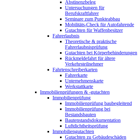
Abstinenzbeleg
Untersuchungen für
Berufskraftfahrer
Seminare zum Punkteabbau
Mobilitäts-Check für Autofahrende
Gutachten für Waffenbesitzer
Fahrerlaubnis
Theoretische & praktische
Fahrerlaubnisprüfung
Gutachten bei Körperbehinderungen
Rückmeldefahrt für ältere
Verkehrsteilnehmer
Fahrtenschreiberkarten
Fahrerkarte
Unternehmenskarte
Werkstattkarte
Immobilienprüfungen & -gutachten
Immobilienprüfung
Immobilienprüfung baubegleitend
Immobilienprüfung bei
Bestandsbauten
Bautenstandsdokumentation
Luftdichtheitsprüfung
Immobiliengutachten
Gutachten zu Gebäudeschäden