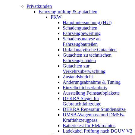
Privatkunden
Fahrzeugprüfung & -gutachten
PKW
Hauptuntersuchung (HU)
Schadengutachten
Fahrzeugbewertung
Schadensanalyse an
Fahrzeugbauteilen
Unfallanalytische Gutachten
Gutachten zu technischen
Fahrzeugschäden
Gutachten zur
Verkehrsüberwachung
Zustandsbericht
Änderungsabnahme & Tuning
Einzelbetriebserlaubnis
Ausstellung Feinstaubplakette
DEKRA Siegel für
Gebrauchtfahrzeuge
DEKRA Reparatur Stundensätze
DMSB-Wagenpass und DMSB-
Kraftfahrzeugpass
Batterietest für Elektroautos
Ladekabel Prüfung nach DGUV V3