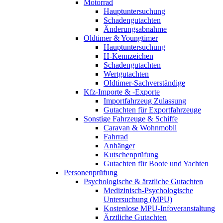
Motorrad
Hauptuntersuchung
Schadengutachten
Änderungsabnahme
Oldtimer & Youngtimer
Hauptuntersuchung
H-Kennzeichen
Schadengutachten
Wertgutachten
Oldtimer-Sachverständige
Kfz-Importe & -Exporte
Importfahrzeug Zulassung
Gutachten für Exportfahrzeuge
Sonstige Fahrzeuge & Schiffe
Caravan & Wohnmobil
Fahrrad
Anhänger
Kutschenprüfung
Gutachten für Boote und Yachten
Personenprüfung
Psychologische & ärztliche Gutachten
Medizinisch-Psychologische
Untersuchung (MPU)
Kostenlose MPU-Infoveranstaltung
Ärztliche Gutachten