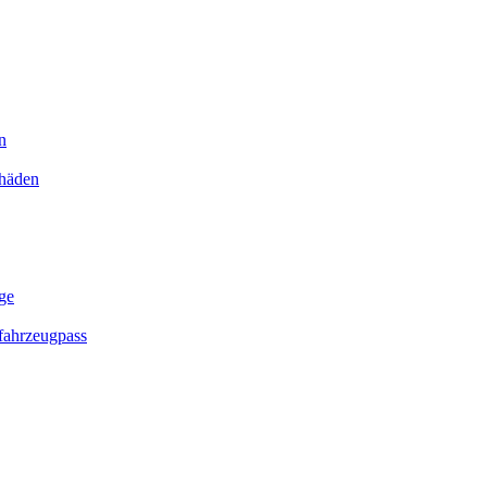
n
chäden
ge
ahrzeugpass