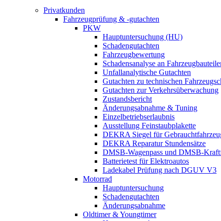
Privatkunden
Fahrzeugprüfung & -gutachten
PKW
Hauptuntersuchung (HU)
Schadengutachten
Fahrzeugbewertung
Schadensanalyse an Fahrzeugbauteile
Unfallanalytische Gutachten
Gutachten zu technischen Fahrzeugs
Gutachten zur Verkehrsüberwachung
Zustandsbericht
Änderungsabnahme & Tuning
Einzelbetriebserlaubnis
Ausstellung Feinstaubplakette
DEKRA Siegel für Gebrauchtfahrzeu
DEKRA Reparatur Stundensätze
DMSB-Wagenpass und DMSB-Kraftf
Batterietest für Elektroautos
Ladekabel Prüfung nach DGUV V3
Motorrad
Hauptuntersuchung
Schadengutachten
Änderungsabnahme
Oldtimer & Youngtimer