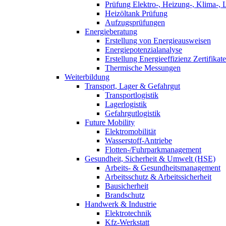
Prüfung Elektro-, Heizung-, Klima-, 
Heizöltank Prüfung
Aufzugsprüfungen
Energieberatung
Erstellung von Energieausweisen
Energiepotenzialanalyse
Erstellung Energieeffizienz Zertifikate
Thermische Messungen
Weiterbildung
Transport, Lager & Gefahrgut
Transportlogistik
Lagerlogistik
Gefahrgutlogistik
Future Mobility
Elektromobilität
Wasserstoff-Antriebe
Flotten-/Fuhrparkmanagement
Gesundheit, Sicherheit & Umwelt (HSE)
Arbeits- & Gesundheitsmanagement
Arbeitsschutz & Arbeitssicherheit
Bausicherheit
Brandschutz
Handwerk & Industrie
Elektrotechnik
Kfz-Werkstatt