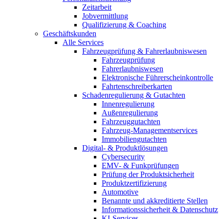
Zeitarbeit
Jobvermittlung
Qualifizierung & Coaching
Geschäftskunden
Alle Services
Fahrzeugprüfung & Fahrerlaubniswesen
Fahrzeugprüfung
Fahrerlaubniswesen
Elektronische Führerscheinkontrolle
Fahrtenschreiberkarten
Schadenregulierung & Gutachten
Innenregulierung
Außenregulierung
Fahrzeuggutachten
Fahrzeug-Managementservices
Immobiliengutachten
Digital- & Produktlösungen
Cybersecurity
EMV- & Funkprüfungen
Prüfung der Produktsicherheit
Produktzertifizierung
Automotive
Benannte und akkreditierte Stellen
Informationssicherheit & Datenschutz
KI-Services