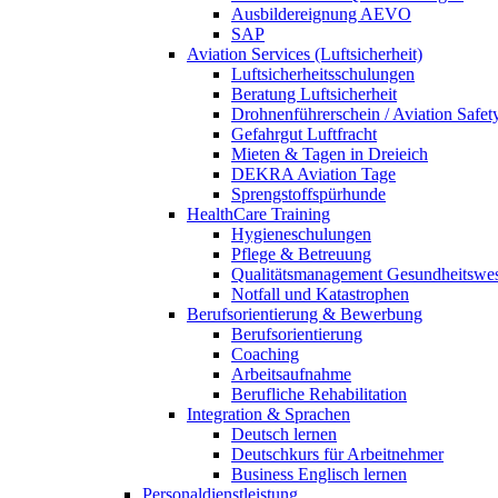
Ausbildereignung AEVO
SAP
Aviation Services (Luftsicherheit)
Luftsicherheitsschulungen
Beratung Luftsicherheit
Drohnenführerschein / Aviation Safet
Gefahrgut Luftfracht
Mieten & Tagen in Dreieich
DEKRA Aviation Tage
Sprengstoffspürhunde
HealthCare Training
Hygieneschulungen
Pflege & Betreuung
Qualitätsmanagement Gesundheitswe
Notfall und Katastrophen
Berufsorientierung & Bewerbung
Berufsorientierung
Coaching
Arbeitsaufnahme
Berufliche Rehabilitation
Integration & Sprachen
Deutsch lernen
Deutschkurs für Arbeitnehmer
Business Englisch lernen
Personaldienstleistung