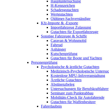
Hauptuntersuchung
H-Kennzeichen
Schadengutachten
Wertgutachten
Oldtimer-Sachverständige
Kfz-Importe & -Exporte
Importfahrzeug Zulassung
Gutachten für Exportfahrzeuge
Sonstige Fahrzeuge & Schiffe
Caravan & Wohnmobil
Fahrrad
Anhänger
Kutschenprüfung
Gutachten für Boote und Yachten
Personenprüfung
Psychologische & ärztliche Gutachten
Medizinisch-Psychologische Unters
Kostenlose MPU-Infoveranstaltung
Ärztliche Gutachten
Abstinenzbeleg
Untersuchungen für Berufskraftfahrer
Seminare zum Punkteabbau
Mobilitäts-Check für Autofahrende
Gutachten für Waffenbesitzer
Fahrerlaubnis