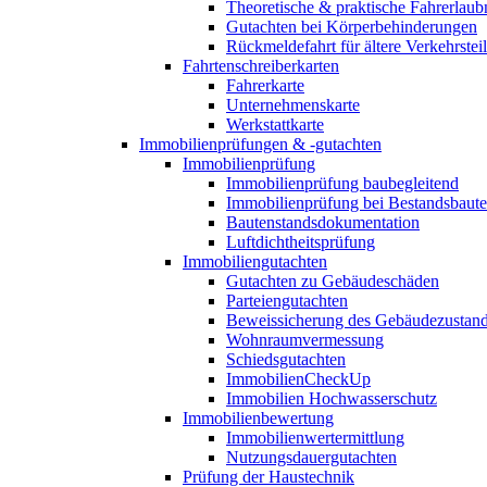
Theoretische & praktische Fahrerlaub
Gutachten bei Körperbehinderungen
Rückmeldefahrt für ältere Verkehrste
Fahrtenschreiberkarten
Fahrerkarte
Unternehmenskarte
Werkstattkarte
Immobilienprüfungen & -gutachten
Immobilienprüfung
Immobilienprüfung baubegleitend
Immobilienprüfung bei Bestandsbaut
Bautenstandsdokumentation
Luftdichtheitsprüfung
Immobiliengutachten
Gutachten zu Gebäudeschäden
Parteiengutachten
Beweissicherung des Gebäudezustan
Wohnraumvermessung
Schiedsgutachten
ImmobilienCheckUp
Immobilien Hochwasserschutz
Immobilienbewertung
Immobilienwertermittlung
Nutzungsdauergutachten
Prüfung der Haustechnik