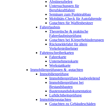
Abstinenzbeleg
Untersuchungen für
Berufskraftfahrer
Seminare zum Punkteabbau
Mobilitäts-Check für Autofahrende
Gutachten für Waffenbesitzer
Fahrerlaubnis
Theoretische & praktische
Fahrerlaubnisprüfung
Gutachten bei Körperbehinderungen
Rückmeldefahrt für ältere
Verkehrsteilnehmer
Fahrtenschreiberkarten
Fahrerkarte
Unternehmenskarte
Werkstattkarte
Immobilienprüfungen & -gutachten
Immobilienprüfung
Immobilienprüfung baubegleitend
Immobilienprüfung bei
Bestandsbauten
Bautenstandsdokumentation
Luftdichtheitsprüfung
Immobiliengutachten
Gutachten zu Gebäudeschäden