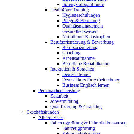
Sprengstoffspürhunde
HealthCare Training
Hygieneschulungen
Pflege & Betreuung
Qualitätsmanagement
Gesundheitswesen
Notfall und Katastrophen
Berufsorientierung & Bewerbung
Berufsorientierung
Coaching
Arbeitsaufnahme
Berufliche Rehabilitation
Integration & Sprachen
Deutsch lernen
Deutschkurs für Arbeitnehmer
Business Englisch lernen
Personaldienstleistung
Zeitarbeit
Jobvermittlung
Qualifizierung & Coaching
Geschäftskunden
Alle Services
Fahrzeugprüfung & Fahrerlaubniswesen
Fahrzeugprüfung
Fahrerlaubniswesen