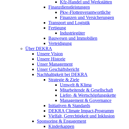
Kfz-Handel und Werkstätten
Finanzdienstleistungen
Pkw‑Flottenverantwortliche
Finanzen und Versicherungen
Transport und Logistik
Fertigung
Industriegüter
Bauwesen und Immobilien
Verteidigung
Über DEKRA
Unsere Vision
Unsere Historie
Unser Management
Unser Geschäftsbericht
Nachhaltigkeit bei DEKRA
Strategie & Ziele
Umwelt & Klima
Mitarbeitende & Gesellschaft
Liefer- & Wertschöpfungskette
Management & Governance
Initiativen & Standards
DEKRA Climate Impact-Programm
Vielfalt, Gerechtigkeit und Inklusion​
Sponsoring & Engagement
Kinderkappen