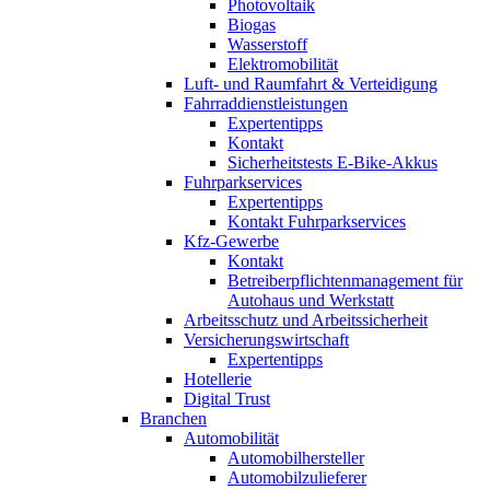
Photovoltaik
Biogas
Wasserstoff
Elektromobilität
Luft- und Raumfahrt & Verteidigung
Fahrraddienstleistungen
Expertentipps
Kontakt
Sicherheitstests E-Bike-Akkus
Fuhrparkservices
Expertentipps
Kontakt Fuhrparkservices
Kfz-Gewerbe
Kontakt
Betreiberpflichtenmanagement für
Autohaus und Werkstatt
Arbeitsschutz und Arbeitssicherheit
Versicherungswirtschaft
Expertentipps
Hotellerie
Digital Trust
Branchen
Automobilität
Automobilhersteller
Automobilzulieferer