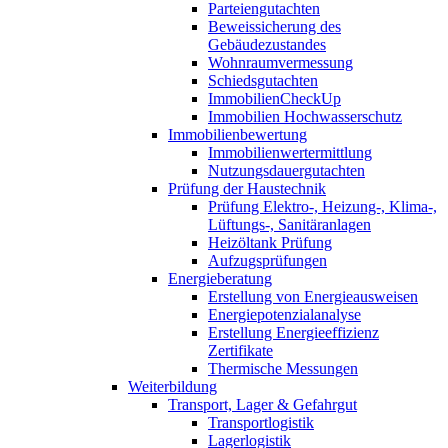
Parteiengutachten
Beweissicherung des
Gebäudezustandes
Wohnraumvermessung
Schiedsgutachten
ImmobilienCheckUp
Immobilien Hochwasserschutz
Immobilienbewertung
Immobilienwertermittlung
Nutzungsdauergutachten
Prüfung der Haustechnik
Prüfung Elektro-, Heizung-, Klima-,
Lüftungs-, Sanitäranlagen
Heizöltank Prüfung
Aufzugsprüfungen
Energieberatung
Erstellung von Energieausweisen
Energiepotenzialanalyse
Erstellung Energieeffizienz
Zertifikate
Thermische Messungen
Weiterbildung
Transport, Lager & Gefahrgut
Transportlogistik
Lagerlogistik