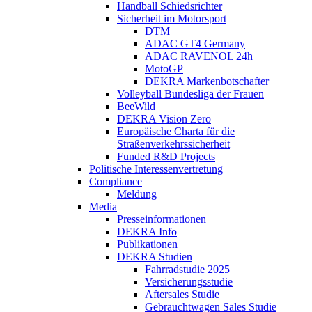
Handball Schiedsrichter
Sicherheit im Motorsport
DTM
ADAC GT4 Germany
ADAC RAVENOL 24h
MotoGP
DEKRA Markenbotschafter
Volleyball Bundesliga der Frauen
BeeWild
DEKRA Vision Zero
Europäische Charta für die
Straßenverkehrssicherheit
Funded R&D Projects
Politische Interessenvertretung
Compliance
Meldung
Media
Presseinformationen
DEKRA Info
Publikationen
DEKRA Studien
Fahrradstudie 2025
Versicherungsstudie
Aftersales Studie
Gebrauchtwagen Sales Studie