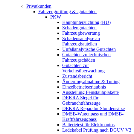
Privatkunden
Fahrzeugprüfung & -gutachten
PKW
Hauptuntersuchung (HU)
Schadengutachten
Fahrzeugbewertung
Schadensanalyse an
Fahrzeugbauteilen
Unfallanalytische Gutachten
Gutachten zu technischen
Fahrzeugschäden
Gutachten zur
Verkehrsüberwachung
Zustandsbericht
Änderungsabnahme & Tuning
Einzelbetriebserlaubnis
Ausstellung Feinstaubplakette
DEKRA Siegel für
Gebrauchtfahrzeuge
DEKRA Reparatur Stundensätze
DMSB-Wagenpass und DMSB-
Kraftfahrzeugpass
Batterietest für Elektroautos
Ladekabel Prüfung nach DGUV V3