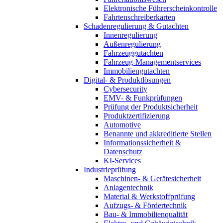
Elektronische Führerscheinkontrolle
Fahrtenschreiberkarten
Schadenregulierung & Gutachten
Innenregulierung
Außenregulierung
Fahrzeuggutachten
Fahrzeug-Managementservices
Immobiliengutachten
Digital- & Produktlösungen
Cybersecurity
EMV- & Funkprüfungen
Prüfung der Produktsicherheit
Produktzertifizierung
Automotive
Benannte und akkreditierte Stellen
Informationssicherheit &
Datenschutz
KI-Services
Industrieprüfung
Maschinen- & Gerätesicherheit
Anlagentechnik
Material & Werkstoffprüfung
Aufzugs- & Fördertechnik
Bau- & Immobilienqualität