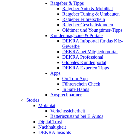
Ratgeber & Tipps
Ratgeber Auto & Mobilität
Ratgeber Tuning & Umbauten
Ratgeber Führerschein
Ratgeber Geschäftskunden
Oldtimer und Youngtimer-Tipps
Kundenmagazine & Portale
DEKRA Infoportal für das Kfz-
Gewerbe
DEKRA.net Mitgliederportal
DEKRA Professional
Globales Kundenportal
DEKRA Experten Tipps
Apps
On Tour App
Führerschein Check
In Safe Hands
Ansprechpartner
Stories
Mobilität
Verkehrssicherheit
Batteriezustand bei E-Autos
Digital Trust
Nachhaltigkeit
DEKRA Insights