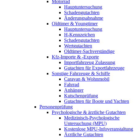
Motorrad
Hauptuntersuchung
Schadengutachten
Änderungsabnahme
Oldtimer & Youngtimer
Hauptuntersuchung
H-Kennzeichen
Schadengutachten
Wertgutachten
Oldtimer-Sachverständige
Kfz-Importe & -Exporte
Importfahrzeug Zulassung
Gutachten für Exportfahrzeuge
Sonstige Fahrzeuge & Schiffe
Caravan & Wohnmobil
Fahrrad
Anhänger
Kutschenprüfung
Gutachten für Boote und Yachten
Personenprüfung
Psychologische & ärztliche Gutachten
Medizinisch-Psychologische
Untersuchung (MPU)
Kostenlose MPU-Infoveranstaltung
Ärztliche Gutachten