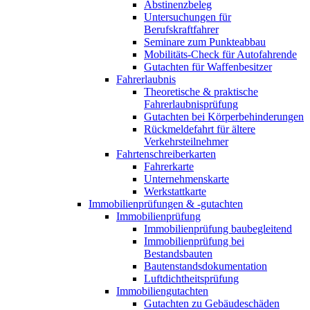
Abstinenzbeleg
Untersuchungen für
Berufskraftfahrer
Seminare zum Punkteabbau
Mobilitäts-Check für Autofahrende
Gutachten für Waffenbesitzer
Fahrerlaubnis
Theoretische & praktische
Fahrerlaubnisprüfung
Gutachten bei Körperbehinderungen
Rückmeldefahrt für ältere
Verkehrsteilnehmer
Fahrtenschreiberkarten
Fahrerkarte
Unternehmenskarte
Werkstattkarte
Immobilienprüfungen & -gutachten
Immobilienprüfung
Immobilienprüfung baubegleitend
Immobilienprüfung bei
Bestandsbauten
Bautenstandsdokumentation
Luftdichtheitsprüfung
Immobiliengutachten
Gutachten zu Gebäudeschäden