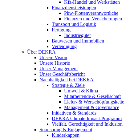
Kfz-Handel und Werkstätten
Finanzdienstleistungen
Pkw‑Flottenverantwortliche
Finanzen und Versicherungen
Transport und Logistik
Fertigung
Industriegüter
Bauwesen und Immobilien
Verteidigung
Über DEKRA
Unsere Vision
Unsere Historie
Unser Management
Unser Geschäftsbericht
Nachhaltigkeit bei DEKRA
Strategie & Ziele
Umwelt & Klima
Mitarbeitende & Gesellschaft
Liefer- & Wertschöpfungskette
Management & Governance
Initiativen & Standards
DEKRA Climate Impact-Programm
Vielfalt, Gerechtigkeit und Inklusion​
Sponsoring & Engagement
Kinderkappen