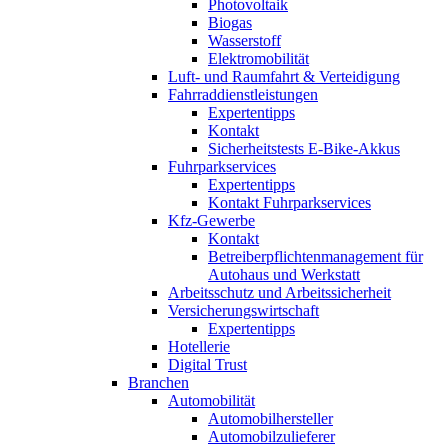
Photovoltaik
Biogas
Wasserstoff
Elektromobilität
Luft- und Raumfahrt & Verteidigung
Fahrraddienstleistungen
Expertentipps
Kontakt
Sicherheitstests E-Bike-Akkus
Fuhrparkservices
Expertentipps
Kontakt Fuhrparkservices
Kfz-Gewerbe
Kontakt
Betreiberpflichtenmanagement für
Autohaus und Werkstatt
Arbeitsschutz und Arbeitssicherheit
Versicherungswirtschaft
Expertentipps
Hotellerie
Digital Trust
Branchen
Automobilität
Automobilhersteller
Automobilzulieferer