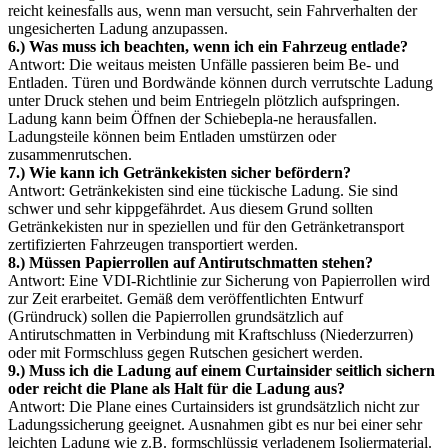
reicht keinesfalls aus, wenn man versucht, sein Fahrverhalten der
ungesicherten Ladung anzupassen.
6.) Was muss ich beachten, wenn ich ein Fahrzeug entlade?
Antwort: Die weitaus meisten Unfälle passieren beim Be- und
Entladen. Türen und Bordwände können durch verrutschte Ladung
unter Druck stehen und beim Entriegeln plötzlich aufspringen.
Ladung kann beim Öffnen der Schiebepla-ne herausfallen.
Ladungsteile können beim Entladen umstürzen oder
zusammenrutschen.
7.) Wie kann ich Getränkekisten sicher befördern?
Antwort: Getränkekisten sind eine tückische Ladung. Sie sind
schwer und sehr kippgefährdet. Aus diesem Grund sollten
Getränkekisten nur in speziellen und für den Getränketransport
zertifizierten Fahrzeugen transportiert werden.
8.) Müssen Papierrollen auf Antirutschmatten stehen?
Antwort: Eine VDI-Richtlinie zur Sicherung von Papierrollen wird
zur Zeit erarbeitet. Gemäß dem veröffentlichten Entwurf
(Gründruck) sollen die Papierrollen grundsätzlich auf
Antirutschmatten in Verbindung mit Kraftschluss (Niederzurren)
oder mit Formschluss gegen Rutschen gesichert werden.
9.) Muss ich die Ladung auf einem Curtainsider seitlich sichern
oder reicht die Plane als Halt für die Ladung aus?
Antwort: Die Plane eines Curtainsiders ist grundsätzlich nicht zur
Ladungssicherung geeignet. Ausnahmen gibt es nur bei einer sehr
leichten Ladung wie z.B. formschlüssig verladenem Isoliermaterial.