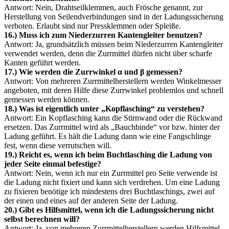
Antwort: Nein, Drahtseilklemmen, auch Frösche genannt, zur
Herstellung von Seilendverbindungen sind in der Ladungssicherung
verboten. Erlaubt sind nur Pressklemmen oder Spleiße.
16.) Muss ich zum Niederzurren Kantengleiter benutzen?
Antwort: Ja, grundsätzlich müssen beim Niederzurren Kantengleiter
verwendet werden, denn die Zurrmittel dürfen nicht über scharfe
Kanten geführt werden.
17.) Wie werden die Zurrwinkel α und β gemessen?
Antwort: Von mehreren Zurrmittelherstellern werden Winkelmesser
angeboten, mit deren Hilfe diese Zurrwinkel problemlos und schnell
gemessen werden können.
18.) Was ist eigentlich unter „Kopflasching“ zu verstehen?
Antwort: Ein Kopflasching kann die Stirnwand oder die Rückwand
ersetzen. Das Zurrmittel wird als „Bauchbinde“ vor bzw. hinter der
Ladung geführt. Es hält die Ladung dann wie eine Fangschlinge
fest, wenn diese verrutschen will.
19.) Reicht es, wenn ich beim Buchtlasching die Ladung von
jeder Seite einmal befestige?
Antwort: Nein, wenn ich nur ein Zurrmittel pro Seite verwende ist
die Ladung nicht fixiert und kann sich verdrehen. Um eine Ladung
zu fixieren benötige ich mindestens drei Buchtlaschings, zwei auf
der einen und eines auf der anderen Seite der Ladung.
20.) Gibt es Hilfsmittel, wenn ich die Ladungssicherung nicht
selbst berechnen will?
Antwort: Ja, von mehreren Zurrmittelherstellern werden Hilfsmittel