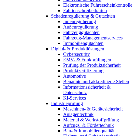
Elektronische Führerscheinkontrolle
Fahrtenschreiberkarten
Schadenregulierung & Gutachten
Innenregulierung
Außenregulierung
Fahrzeuggutachten
Fahrzeug-Managementservices
Immobiliengutachten
Digital- & Produktlösungen
Cybersecurity
EMV- & Funkprüfungen
Prüfung der Produktsicherheit
Produktzertifizierung
Automotive
Benannte und akkreditierte Stellen
Informationssicherheit &
Datenschutz
KI-Services
Industrieprüfung
Maschinen- & Gerätesicherheit
Anlagentechnik
Material & Werkstoffprüfung
Aufzugs- & Fördertechnik
Bau- & Immobilienqualität