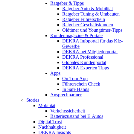
Ratgeber & Tipps
Ratgeber Auto & Mobilität
Ratgeber Tuning & Umbauten
Ratgeber Führerschein
Ratgeber Geschäftskunden
Oldtimer und Youngtimer-Tipps
Kundenmagazine & Portale
DEKRA Infoportal für das Kfz-
Gewerbe
DEKRA.net Mitgliederportal
DEKRA Professional
Globales Kundenportal
DEKRA Experten Tipps
Apps
On Tour App
Führerschein Check
In Safe Hands
Ansprechpartner
Stories
Mobilität
Verkehrssicherheit
Batteriezustand bei E-Autos
Digital Trust
Nachhaltigkeit
DEKRA Insights