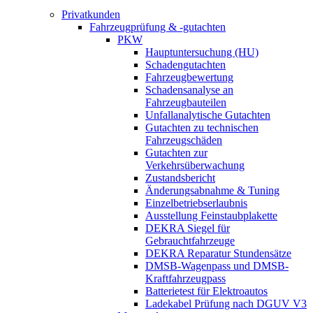
Privatkunden
Fahrzeugprüfung & -gutachten
PKW
Hauptuntersuchung (HU)
Schadengutachten
Fahrzeugbewertung
Schadensanalyse an
Fahrzeugbauteilen
Unfallanalytische Gutachten
Gutachten zu technischen
Fahrzeugschäden
Gutachten zur
Verkehrsüberwachung
Zustandsbericht
Änderungsabnahme & Tuning
Einzelbetriebserlaubnis
Ausstellung Feinstaubplakette
DEKRA Siegel für
Gebrauchtfahrzeuge
DEKRA Reparatur Stundensätze
DMSB-Wagenpass und DMSB-
Kraftfahrzeugpass
Batterietest für Elektroautos
Ladekabel Prüfung nach DGUV V3