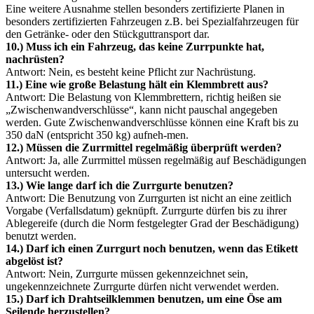
Eine weitere Ausnahme stellen besonders zertifizierte Planen in
besonders zertifizierten Fahrzeugen z.B. bei Spezialfahrzeugen für
den Getränke- oder den Stückguttransport dar.
10.) Muss ich ein Fahrzeug, das keine Zurrpunkte hat,
nachrüsten?
Antwort: Nein, es besteht keine Pflicht zur Nachrüstung.
11.) Eine wie große Belastung hält ein Klemmbrett aus?
Antwort: Die Belastung von Klemmbrettern, richtig heißen sie
„Zwischenwandverschlüsse“, kann nicht pauschal angegeben
werden. Gute Zwischenwandverschlüsse können eine Kraft bis zu
350 daN (entspricht 350 kg) aufneh-men.
12.) Müssen die Zurrmittel regelmäßig überprüft werden?
Antwort: Ja, alle Zurrmittel müssen regelmäßig auf Beschädigungen
untersucht werden.
13.) Wie lange darf ich die Zurrgurte benutzen?
Antwort: Die Benutzung von Zurrgurten ist nicht an eine zeitlich
Vorgabe (Verfallsdatum) geknüpft. Zurrgurte dürfen bis zu ihrer
Ablegereife (durch die Norm festgelegter Grad der Beschädigung)
benutzt werden.
14.) Darf ich einen Zurrgurt noch benutzen, wenn das Etikett
abgelöst ist?
Antwort: Nein, Zurrgurte müssen gekennzeichnet sein,
ungekennzeichnete Zurrgurte dürfen nicht verwendet werden.
15.) Darf ich Drahtseilklemmen benutzen, um eine Öse am
Seilende herzustellen?