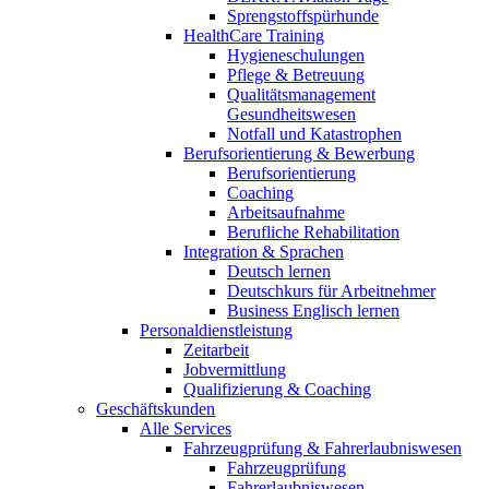
Sprengstoffspürhunde
HealthCare Training
Hygieneschulungen
Pflege & Betreuung
Qualitätsmanagement
Gesundheitswesen
Notfall und Katastrophen
Berufsorientierung & Bewerbung
Berufsorientierung
Coaching
Arbeitsaufnahme
Berufliche Rehabilitation
Integration & Sprachen
Deutsch lernen
Deutschkurs für Arbeitnehmer
Business Englisch lernen
Personaldienstleistung
Zeitarbeit
Jobvermittlung
Qualifizierung & Coaching
Geschäftskunden
Alle Services
Fahrzeugprüfung & Fahrerlaubniswesen
Fahrzeugprüfung
Fahrerlaubniswesen