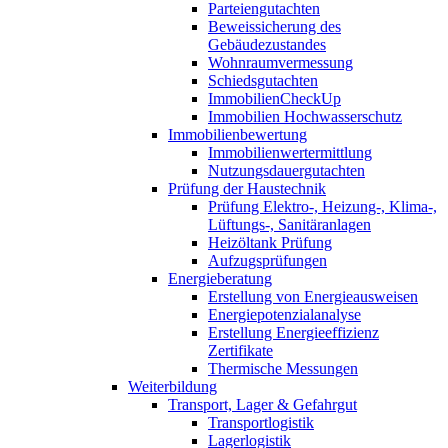
Parteiengutachten
Beweissicherung des
Gebäudezustandes
Wohnraumvermessung
Schiedsgutachten
ImmobilienCheckUp
Immobilien Hochwasserschutz
Immobilienbewertung
Immobilienwertermittlung
Nutzungsdauergutachten
Prüfung der Haustechnik
Prüfung Elektro-, Heizung-, Klima-,
Lüftungs-, Sanitäranlagen
Heizöltank Prüfung
Aufzugsprüfungen
Energieberatung
Erstellung von Energieausweisen
Energiepotenzialanalyse
Erstellung Energieeffizienz
Zertifikate
Thermische Messungen
Weiterbildung
Transport, Lager & Gefahrgut
Transportlogistik
Lagerlogistik