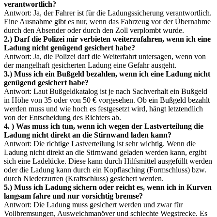
verantwortlich?
Antwort: Ja, der Fahrer ist für die Ladungssicherung verantwortlich.
Eine Ausnahme gibt es nur, wenn das Fahrzeug vor der Übernahme
durch den Absender oder durch den Zoll verplombt wurde.
2.) Darf die Polizei mir verbieten weiterzufahren, wenn ich eine
Ladung nicht genügend gesichert habe?
Antwort: Ja, die Polizei darf die Weiterfahrt untersagen, wenn von
der mangelhaft gesicherten Ladung eine Gefahr ausgeht.
3.) Muss ich ein Bußgeld bezahlen, wenn ich eine Ladung nicht
genügend gesichert habe?
Antwort: Laut Bußgeldkatalog ist je nach Sachverhalt ein Bußgeld
in Höhe von 35 oder von 50 € vorgesehen. Ob ein Bußgeld bezahlt
werden muss und wie hoch es festgesetzt wird, hängt letztendlich
von der Entscheidung des Richters ab.
4. ) Was muss ich tun, wenn ich wegen der Lastverteilung die
Ladung nicht direkt an die Stirnwand laden
kann?
Antwort: Die richtige Lastverteilung ist sehr wichtig. Wenn die
Ladung nicht direkt an die Stirnwand geladen werden kann, ergibt
sich eine Ladelücke. Diese kann durch Hilfsmittel ausgefüllt werden
oder die Ladung kann durch ein Kopflasching (Formschluss) bzw.
durch Niederzurren (Kraftschluss) gesichert werden.
5.) Muss ich Ladung sichern oder reicht es, wenn ich in Kurven
langsam fahre und nur vorsichtig bremse?
Antwort: Die Ladung muss gesichert werden und zwar für
Vollbremsungen, Ausweichmanöver und schlechte Wegstrecke. Es