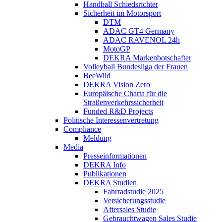
Handball Schiedsrichter
Sicherheit im Motorsport
DTM
ADAC GT4 Germany
ADAC RAVENOL 24h
MotoGP
DEKRA Markenbotschafter
Volleyball Bundesliga der Frauen
BeeWild
DEKRA Vision Zero
Europäische Charta für die
Straßenverkehrssicherheit
Funded R&D Projects
Politische Interessenvertretung
Compliance
Meldung
Media
Presseinformationen
DEKRA Info
Publikationen
DEKRA Studien
Fahrradstudie 2025
Versicherungsstudie
Aftersales Studie
Gebrauchtwagen Sales Studie