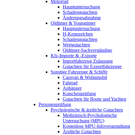
Motorrad
Hauptuntersuchung
Schadengutachten
Änderungsabnahme
Oldtimer & Youngtimer
Hauptuntersuchung
H-Kennzeichen
Schadengutachten
Wertgutachten
Oldtimer-Sachverständige
Kfz-Importe & -Exporte
Importfahrzeug Zulassung
Gutachten für Exportfahrzeuge
Sonstige Fahrzeuge & Schiffe
Caravan & Wohnmobil
Fahrrad
Anhänger
Kutschenprüfung
Gutachten für Boote und Yachten
Personenprüfung
Psychologische & ärztliche Gutachten
Medizinisch-Psychologische
Untersuchung (MPU)
Kostenlose MPU-Infoveranstaltung
Ärztliche Gutachten