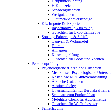
Hauptuntersuchung
H-Kennzeichen
Schadengutachten
Wertgutachten
Oldtimer-Sachverständige
Kfz-Importe & -Exporte
Importfahrzeug Zulassung
Gutachten für Exportfahrzeuge
Sonstige Fahrzeuge & Schiffe
Caravan & Wohnmobil
Fahrrad
Anhänger
Kutschenprüfung
Gutachten für Boote und Yachten
Personenprüfung
Psychologische & ärztliche Gutachten
Medizinisch-Psychologische Unters
Kostenlose MPU-Infoveranstaltung
Ärztliche Gutachten
Abstinenzbeleg
Untersuchungen für Berufskraftfahrer
Seminare zum Punkteabbau
Mobilitäts-Check für Autofahrende
Gutachten für Waffenbesitzer
Fahrerlaubnis