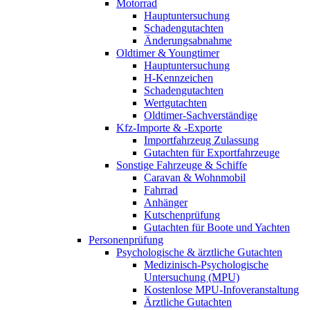
Motorrad
Hauptuntersuchung
Schadengutachten
Änderungsabnahme
Oldtimer & Youngtimer
Hauptuntersuchung
H-Kennzeichen
Schadengutachten
Wertgutachten
Oldtimer-Sachverständige
Kfz-Importe & -Exporte
Importfahrzeug Zulassung
Gutachten für Exportfahrzeuge
Sonstige Fahrzeuge & Schiffe
Caravan & Wohnmobil
Fahrrad
Anhänger
Kutschenprüfung
Gutachten für Boote und Yachten
Personenprüfung
Psychologische & ärztliche Gutachten
Medizinisch-Psychologische
Untersuchung (MPU)
Kostenlose MPU-Infoveranstaltung
Ärztliche Gutachten