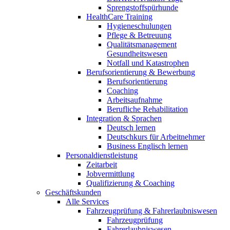
Sprengstoffspürhunde
HealthCare Training
Hygieneschulungen
Pflege & Betreuung
Qualitätsmanagement
Gesundheitswesen
Notfall und Katastrophen
Berufsorientierung & Bewerbung
Berufsorientierung
Coaching
Arbeitsaufnahme
Berufliche Rehabilitation
Integration & Sprachen
Deutsch lernen
Deutschkurs für Arbeitnehmer
Business Englisch lernen
Personaldienstleistung
Zeitarbeit
Jobvermittlung
Qualifizierung & Coaching
Geschäftskunden
Alle Services
Fahrzeugprüfung & Fahrerlaubniswesen
Fahrzeugprüfung
Fahrerlaubniswesen