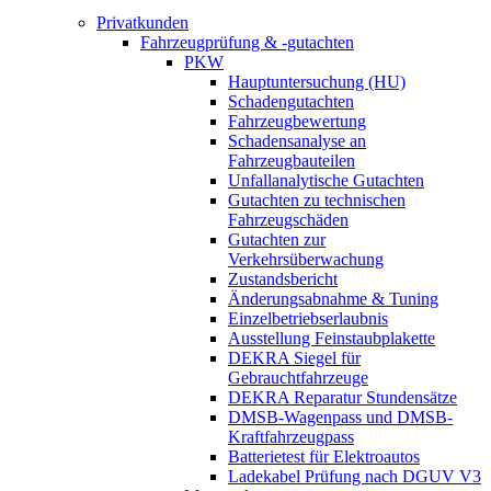
Privatkunden
Fahrzeugprüfung & -gutachten
PKW
Hauptuntersuchung (HU)
Schadengutachten
Fahrzeugbewertung
Schadensanalyse an
Fahrzeugbauteilen
Unfallanalytische Gutachten
Gutachten zu technischen
Fahrzeugschäden
Gutachten zur
Verkehrsüberwachung
Zustandsbericht
Änderungsabnahme & Tuning
Einzelbetriebserlaubnis
Ausstellung Feinstaubplakette
DEKRA Siegel für
Gebrauchtfahrzeuge
DEKRA Reparatur Stundensätze
DMSB-Wagenpass und DMSB-
Kraftfahrzeugpass
Batterietest für Elektroautos
Ladekabel Prüfung nach DGUV V3