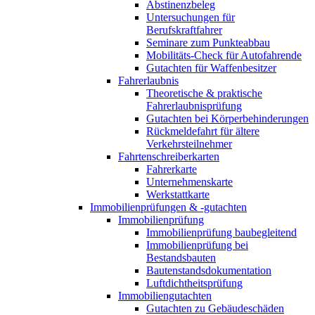
Abstinenzbeleg
Untersuchungen für
Berufskraftfahrer
Seminare zum Punkteabbau
Mobilitäts-Check für Autofahrende
Gutachten für Waffenbesitzer
Fahrerlaubnis
Theoretische & praktische
Fahrerlaubnisprüfung
Gutachten bei Körperbehinderungen
Rückmeldefahrt für ältere
Verkehrsteilnehmer
Fahrtenschreiberkarten
Fahrerkarte
Unternehmenskarte
Werkstattkarte
Immobilienprüfungen & -gutachten
Immobilienprüfung
Immobilienprüfung baubegleitend
Immobilienprüfung bei
Bestandsbauten
Bautenstandsdokumentation
Luftdichtheitsprüfung
Immobiliengutachten
Gutachten zu Gebäudeschäden