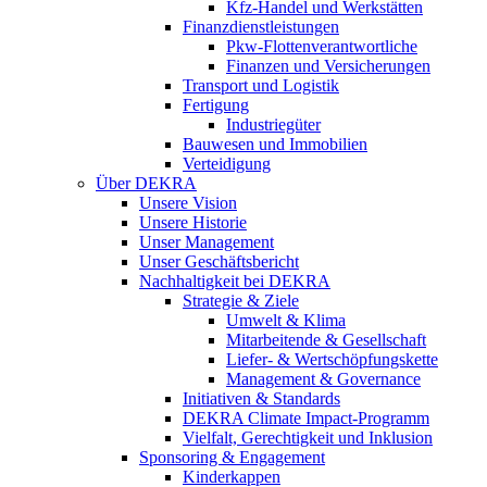
Kfz-Handel und Werkstätten
Finanzdienstleistungen
Pkw‑Flottenverantwortliche
Finanzen und Versicherungen
Transport und Logistik
Fertigung
Industriegüter
Bauwesen und Immobilien
Verteidigung
Über DEKRA
Unsere Vision
Unsere Historie
Unser Management
Unser Geschäftsbericht
Nachhaltigkeit bei DEKRA
Strategie & Ziele
Umwelt & Klima
Mitarbeitende & Gesellschaft
Liefer- & Wertschöpfungskette
Management & Governance
Initiativen & Standards
DEKRA Climate Impact-Programm
Vielfalt, Gerechtigkeit und Inklusion​
Sponsoring & Engagement
Kinderkappen