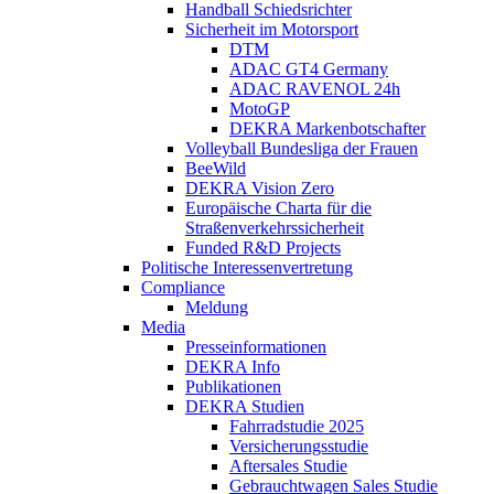
Handball Schiedsrichter
Sicherheit im Motorsport
DTM
ADAC GT4 Germany
ADAC RAVENOL 24h
MotoGP
DEKRA Markenbotschafter
Volleyball Bundesliga der Frauen
BeeWild
DEKRA Vision Zero
Europäische Charta für die
Straßenverkehrssicherheit
Funded R&D Projects
Politische Interessenvertretung
Compliance
Meldung
Media
Presseinformationen
DEKRA Info
Publikationen
DEKRA Studien
Fahrradstudie 2025
Versicherungsstudie
Aftersales Studie
Gebrauchtwagen Sales Studie