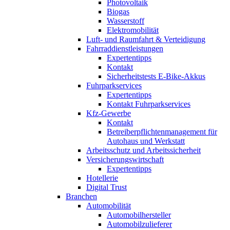
Photovoltaik
Biogas
Wasserstoff
Elektromobilität
Luft- und Raumfahrt & Verteidigung
Fahrraddienstleistungen
Expertentipps
Kontakt
Sicherheitstests E-Bike-Akkus
Fuhrparkservices
Expertentipps
Kontakt Fuhrparkservices
Kfz-Gewerbe
Kontakt
Betreiberpflichtenmanagement für
Autohaus und Werkstatt
Arbeitsschutz und Arbeitssicherheit
Versicherungswirtschaft
Expertentipps
Hotellerie
Digital Trust
Branchen
Automobilität
Automobilhersteller
Automobilzulieferer