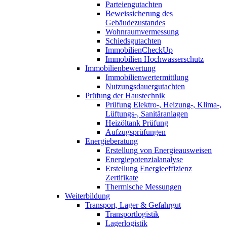
Parteiengutachten
Beweissicherung des
Gebäudezustandes
Wohnraumvermessung
Schiedsgutachten
ImmobilienCheckUp
Immobilien Hochwasserschutz
Immobilienbewertung
Immobilienwertermittlung
Nutzungsdauergutachten
Prüfung der Haustechnik
Prüfung Elektro-, Heizung-, Klima-,
Lüftungs-, Sanitäranlagen
Heizöltank Prüfung
Aufzugsprüfungen
Energieberatung
Erstellung von Energieausweisen
Energiepotenzialanalyse
Erstellung Energieeffizienz
Zertifikate
Thermische Messungen
Weiterbildung
Transport, Lager & Gefahrgut
Transportlogistik
Lagerlogistik