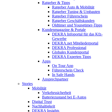
Ratgeber & Tipps
Ratgeber Auto & Mobilität
Ratgeber Tuning & Umbauten
Ratgeber Führerschein
Ratgeber Geschäftskunden
Oldtimer und Youngtimer-Tipps
Kundenmagazine & Portale
DEKRA Infoportal für das Kfz-
Gewerbe
DEKRA.net Mitgliederportal
DEKRA Professional
Globales Kundenportal
DEKRA Experten Tipps
Apps
On Tour App
Führerschein Check
In Safe Hands
Ansprechpartner
Stories
Mobilität
Verkehrssicherheit
Batteriezustand bei E-Autos
Digital Trust
Nachhaltigkeit
DEKRA Insights