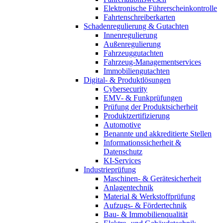
Elektronische Führerscheinkontrolle
Fahrtenschreiberkarten
Schadenregulierung & Gutachten
Innenregulierung
Außenregulierung
Fahrzeuggutachten
Fahrzeug-Managementservices
Immobiliengutachten
Digital- & Produktlösungen
Cybersecurity
EMV- & Funkprüfungen
Prüfung der Produktsicherheit
Produktzertifizierung
Automotive
Benannte und akkreditierte Stellen
Informationssicherheit &
Datenschutz
KI-Services
Industrieprüfung
Maschinen- & Gerätesicherheit
Anlagentechnik
Material & Werkstoffprüfung
Aufzugs- & Fördertechnik
Bau- & Immobilienqualität