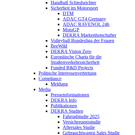
Handball Schiedsrichter
Sicherheit im Motorsport
DTM
ADAC GT4 Germany
ADAC RAVENOL 24h
MotoGP
DEKRA Markenbotschafter
Volleyball Bundesliga der Frauen
BeeWild
DEKRA Vision Zero
Europäische Charta für die
Straßenverkehrssicherheit
Funded R&D Projects
Politische Interessenvertretung
Compliance
Meldung
Media
Presseinformationen
DEKRA Info
Publikationen
DEKRA Studien
Fahrradstudie 2025
Versicherungsstudie
Aftersales Studie
Gebrauchtwagen Sales Studie