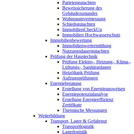
Parteiengutachten
Beweissicherung des
Gebäudezustandes
Wohnraumvermessung
Schiedsgutachten
ImmobilienCheckUp
Immobilien Hochwasserschutz
Immobilienbewertung
Immobilienwertermittlung
Nutzungsdauergutachten
Prüfung der Haustechnik
Prüfung Elektro-, Heizung-, Klima-,
Lüftungs-, Sanitäranlagen
Heizöltank Prüfung
Aufzugsprüfungen
Energieberatung
Erstellung von Energieausweisen
Energiepotenzialanalyse
Erstellung Energieeffizienz
Zertifikate
Thermische Messungen
Weiterbildung
Transport, Lager & Gefahrgut
Transportlogistik
Lagerlogistik