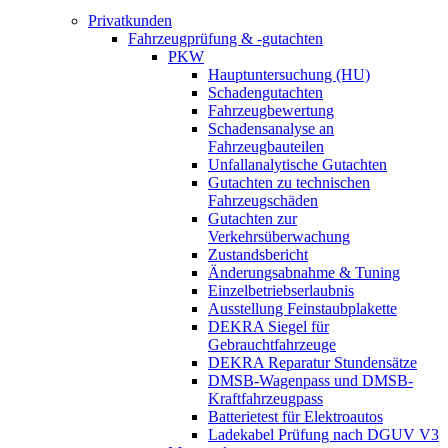
Privatkunden
Fahrzeugprüfung & -gutachten
PKW
Hauptuntersuchung (HU)
Schadengutachten
Fahrzeugbewertung
Schadensanalyse an
Fahrzeugbauteilen
Unfallanalytische Gutachten
Gutachten zu technischen
Fahrzeugschäden
Gutachten zur
Verkehrsüberwachung
Zustandsbericht
Änderungsabnahme & Tuning
Einzelbetriebserlaubnis
Ausstellung Feinstaubplakette
DEKRA Siegel für
Gebrauchtfahrzeuge
DEKRA Reparatur Stundensätze
DMSB-Wagenpass und DMSB-
Kraftfahrzeugpass
Batterietest für Elektroautos
Ladekabel Prüfung nach DGUV V3