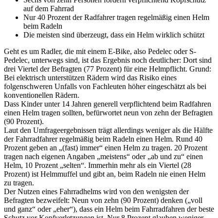
auf dem Fahrrad
Nur 40 Prozent der Radfahrer tragen regelmäßig einen Helm
beim Radeln
Die meisten sind überzeugt, dass ein Helm wirklich schützt
Geht es um Radler, die mit einem E-Bike, also Pedelec oder S-
Pedelec, unterwegs sind, ist das Ergebnis noch deutlicher: Dort sind
drei Viertel der Befragten (77 Prozent) für eine Helmpflicht. Grund:
Bei elektrisch unterstützen Rädern wird das Risiko eines
folgenschweren Unfalls von Fachleuten höher eingeschätzt als bei
konventionellen Rädern.
Dass Kinder unter 14 Jahren generell verpflichtend beim Radfahren
einen Helm tragen sollten, befürwortet neun von zehn der Befragten
(90 Prozent).
Laut den Umfrageergebnissen trägt allerdings weniger als die Hälfte
der Fahrradfahrer regelmäßig beim Radeln einen Helm. Rund 40
Prozent geben an „(fast) immer“ einen Helm zu tragen. 20 Prozent
tragen nach eigenen Angaben „meistens“ oder „ab und zu“ einen
Helm, 10 Prozent „selten“. Immerhin mehr als ein Viertel (28
Prozent) ist Helmmuffel und gibt an, beim Radeln nie einen Helm
zu tragen.
Der Nutzen eines Fahrradhelms wird von den wenigsten der
Befragten bezweifelt: Neun von zehn (90 Prozent) denken („voll
und ganz“ oder „eher“), dass ein Helm beim Fahrradfahren der beste
Schutz vor Kopfverletzungen ist. Nur 8 Prozent glauben weniger