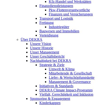
Kfz-Handel und Werkstätten
Finanzdienstleistungen
Pkw‑Flottenverantwortliche
Finanzen und Versicherungen
Transport und Logistik
Fertigung
Industriegüter
Bauwesen und Immobilien
Verteidigung
Über DEKRA
Unsere Vision
Unsere Historie
Unser Management
Unser Geschäftsbericht
Nachhaltigkeit bei DEKRA
Strategie & Ziele
Umwelt & Klima
Mitarbeitende & Gesellschaft
Liefer- & Wertschöpfungskette
Management & Governance
Initiativen & Standards
DEKRA Climate Impact-Programm
Vielfalt, Gerechtigkeit und Inklusion​
Sponsoring & Engagement
Kinderkappen