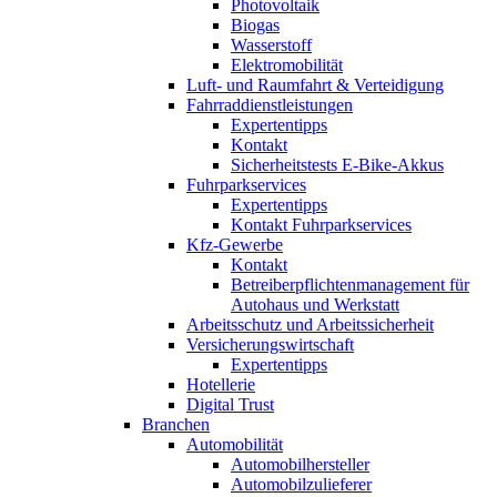
Photovoltaik
Biogas
Wasserstoff
Elektromobilität
Luft- und Raumfahrt & Verteidigung
Fahrraddienstleistungen
Expertentipps
Kontakt
Sicherheitstests E-Bike-Akkus
Fuhrparkservices
Expertentipps
Kontakt Fuhrparkservices
Kfz-Gewerbe
Kontakt
Betreiberpflichtenmanagement für
Autohaus und Werkstatt
Arbeitsschutz und Arbeitssicherheit
Versicherungswirtschaft
Expertentipps
Hotellerie
Digital Trust
Branchen
Automobilität
Automobilhersteller
Automobilzulieferer