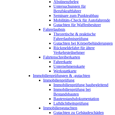
Abstinenzbeleg
Untersuchungen für
Berufskraftfahrer
Seminare zum Punkteabbau
Mobilitäts-Check für Autofahrende
Gutachten für Waffenbesitzer
Fahrerlaubnis
Theoretische & praktische
Fahrerlaubnisprüfung
Gutachten bei Körperbehinderungen
Rückmeldefahrt für ältere
Verkehrsteilnehmer
Fahrtenschreiberkarten
Fahrerkarte
Unternehmenskarte
Werkstattkarte
Immobilienprüfungen & -gutachten
Immobilienprüfung
Immobilienprüfung baubegleitend
Immobilienprüfung bei
Bestandsbauten
Bautenstandsdokumentation
Luftdichtheitsprüfung
Immobiliengutachten
Gutachten zu Gebäudeschäden