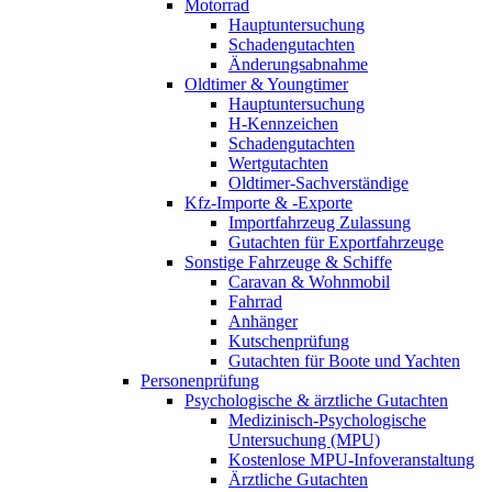
Motorrad
Hauptuntersuchung
Schadengutachten
Änderungsabnahme
Oldtimer & Youngtimer
Hauptuntersuchung
H-Kennzeichen
Schadengutachten
Wertgutachten
Oldtimer-Sachverständige
Kfz-Importe & -Exporte
Importfahrzeug Zulassung
Gutachten für Exportfahrzeuge
Sonstige Fahrzeuge & Schiffe
Caravan & Wohnmobil
Fahrrad
Anhänger
Kutschenprüfung
Gutachten für Boote und Yachten
Personenprüfung
Psychologische & ärztliche Gutachten
Medizinisch-Psychologische
Untersuchung (MPU)
Kostenlose MPU-Infoveranstaltung
Ärztliche Gutachten