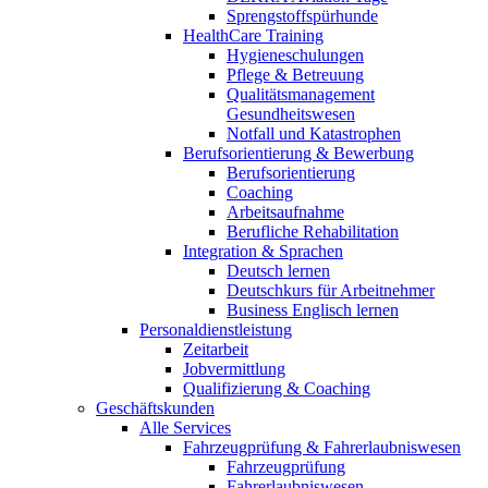
Sprengstoffspürhunde
HealthCare Training
Hygieneschulungen
Pflege & Betreuung
Qualitätsmanagement
Gesundheitswesen
Notfall und Katastrophen
Berufsorientierung & Bewerbung
Berufsorientierung
Coaching
Arbeitsaufnahme
Berufliche Rehabilitation
Integration & Sprachen
Deutsch lernen
Deutschkurs für Arbeitnehmer
Business Englisch lernen
Personaldienstleistung
Zeitarbeit
Jobvermittlung
Qualifizierung & Coaching
Geschäftskunden
Alle Services
Fahrzeugprüfung & Fahrerlaubniswesen
Fahrzeugprüfung
Fahrerlaubniswesen