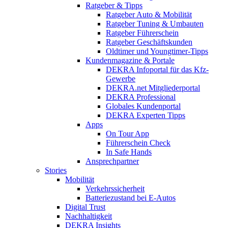
Ratgeber & Tipps
Ratgeber Auto & Mobilität
Ratgeber Tuning & Umbauten
Ratgeber Führerschein
Ratgeber Geschäftskunden
Oldtimer und Youngtimer-Tipps
Kundenmagazine & Portale
DEKRA Infoportal für das Kfz-
Gewerbe
DEKRA.net Mitgliederportal
DEKRA Professional
Globales Kundenportal
DEKRA Experten Tipps
Apps
On Tour App
Führerschein Check
In Safe Hands
Ansprechpartner
Stories
Mobilität
Verkehrssicherheit
Batteriezustand bei E-Autos
Digital Trust
Nachhaltigkeit
DEKRA Insights