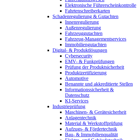
Elektronische Führerscheinkontrolle
Fahrtenschreiberkarten
Schadenregulierung & Gutachten
Innenregulierung
Außenregulierung
Fahrzeuggutachten
Fahrzeug-Managementservices
Immobiliengutachten
Digital- & Produktlösungen
Cybersecurity
EMV- & Funkprüfungen
Prüfung der Produktsicherheit
Produktzertifizierung
Automotive
Benannte und akkreditierte Stellen
Informationssicherheit &
Datenschutz
KI-Services
Industrieprüfung
Maschinen- & Gerätesicherheit
Anlagentechnik
Material & Werkstoffprüfung
Aufzugs- & Fördertechnik
Bau- & Immobilienqualität