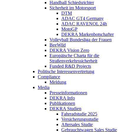
Handball Schiedsrichter
Sicherheit im Motorsport
DTM
ADAC GT4 Germany
ADAC RAVENOL 24h
MotoGP
DEKRA Markenbotschafter
Volleyball Bundesliga der Frauen
BeeWild
DEKRA Vision Zero
Europäische Charta für die
Straßenverkehrssicherheit
Funded R&D Projects
Politische Interessenvertretung
Compliance
Meldung
Media
Presseinformationen
DEKRA Info
Publikationen
DEKRA Studien
Fahrradstudie 2025
Versicherungsstudie
Aftersales Studie
Gebrauchtwagen Sales Studie