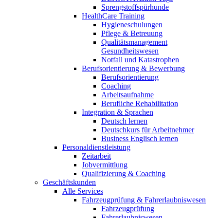
Sprengstoffspürhunde
HealthCare Training
Hygieneschulungen
Pflege & Betreuung
Qualitätsmanagement
Gesundheitswesen
Notfall und Katastrophen
Berufsorientierung & Bewerbung
Berufsorientierung
Coaching
Arbeitsaufnahme
Berufliche Rehabilitation
Integration & Sprachen
Deutsch lernen
Deutschkurs für Arbeitnehmer
Business Englisch lernen
Personaldienstleistung
Zeitarbeit
Jobvermittlung
Qualifizierung & Coaching
Geschäftskunden
Alle Services
Fahrzeugprüfung & Fahrerlaubniswesen
Fahrzeugprüfung
Fahrerlaubniswesen