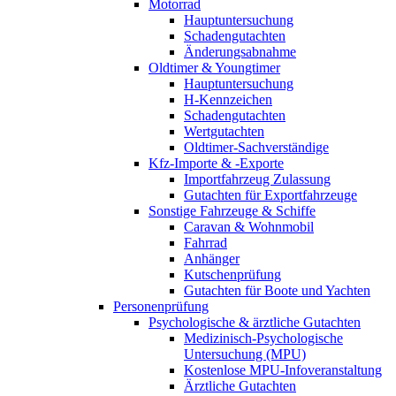
Motorrad
Hauptuntersuchung
Schadengutachten
Änderungsabnahme
Oldtimer & Youngtimer
Hauptuntersuchung
H-Kennzeichen
Schadengutachten
Wertgutachten
Oldtimer-Sachverständige
Kfz-Importe & -Exporte
Importfahrzeug Zulassung
Gutachten für Exportfahrzeuge
Sonstige Fahrzeuge & Schiffe
Caravan & Wohnmobil
Fahrrad
Anhänger
Kutschenprüfung
Gutachten für Boote und Yachten
Personenprüfung
Psychologische & ärztliche Gutachten
Medizinisch-Psychologische
Untersuchung (MPU)
Kostenlose MPU-Infoveranstaltung
Ärztliche Gutachten