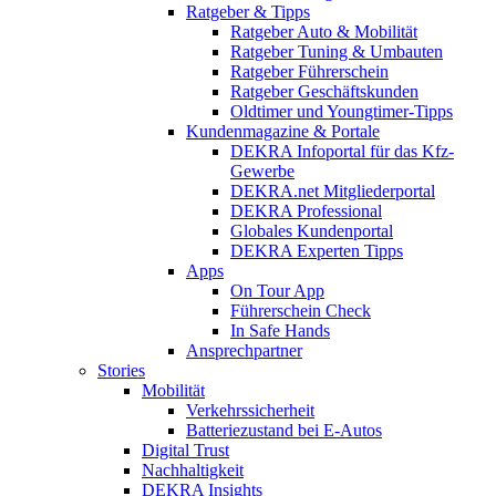
Ratgeber & Tipps
Ratgeber Auto & Mobilität
Ratgeber Tuning & Umbauten
Ratgeber Führerschein
Ratgeber Geschäftskunden
Oldtimer und Youngtimer-Tipps
Kundenmagazine & Portale
DEKRA Infoportal für das Kfz-
Gewerbe
DEKRA.net Mitgliederportal
DEKRA Professional
Globales Kundenportal
DEKRA Experten Tipps
Apps
On Tour App
Führerschein Check
In Safe Hands
Ansprechpartner
Stories
Mobilität
Verkehrssicherheit
Batteriezustand bei E-Autos
Digital Trust
Nachhaltigkeit
DEKRA Insights