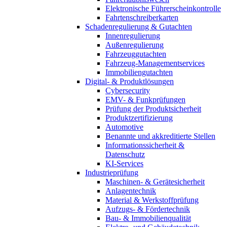
Elektronische Führerscheinkontrolle
Fahrtenschreiberkarten
Schadenregulierung & Gutachten
Innenregulierung
Außenregulierung
Fahrzeuggutachten
Fahrzeug-Managementservices
Immobiliengutachten
Digital- & Produktlösungen
Cybersecurity
EMV- & Funkprüfungen
Prüfung der Produktsicherheit
Produktzertifizierung
Automotive
Benannte und akkreditierte Stellen
Informationssicherheit &
Datenschutz
KI-Services
Industrieprüfung
Maschinen- & Gerätesicherheit
Anlagentechnik
Material & Werkstoffprüfung
Aufzugs- & Fördertechnik
Bau- & Immobilienqualität