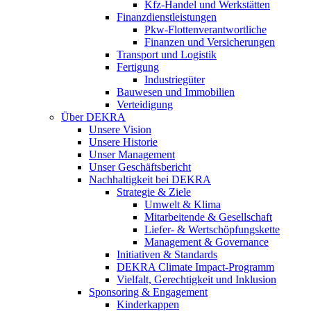
Kfz-Handel und Werkstätten
Finanzdienstleistungen
Pkw‑Flottenverantwortliche
Finanzen und Versicherungen
Transport und Logistik
Fertigung
Industriegüter
Bauwesen und Immobilien
Verteidigung
Über DEKRA
Unsere Vision
Unsere Historie
Unser Management
Unser Geschäftsbericht
Nachhaltigkeit bei DEKRA
Strategie & Ziele
Umwelt & Klima
Mitarbeitende & Gesellschaft
Liefer- & Wertschöpfungskette
Management & Governance
Initiativen & Standards
DEKRA Climate Impact-Programm
Vielfalt, Gerechtigkeit und Inklusion​
Sponsoring & Engagement
Kinderkappen