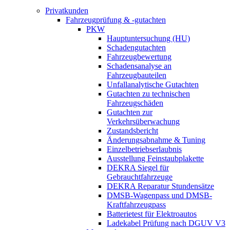
Privatkunden
Fahrzeugprüfung & -gutachten
PKW
Hauptuntersuchung (HU)
Schadengutachten
Fahrzeugbewertung
Schadensanalyse an
Fahrzeugbauteilen
Unfallanalytische Gutachten
Gutachten zu technischen
Fahrzeugschäden
Gutachten zur
Verkehrsüberwachung
Zustandsbericht
Änderungsabnahme & Tuning
Einzelbetriebserlaubnis
Ausstellung Feinstaubplakette
DEKRA Siegel für
Gebrauchtfahrzeuge
DEKRA Reparatur Stundensätze
DMSB-Wagenpass und DMSB-
Kraftfahrzeugpass
Batterietest für Elektroautos
Ladekabel Prüfung nach DGUV V3