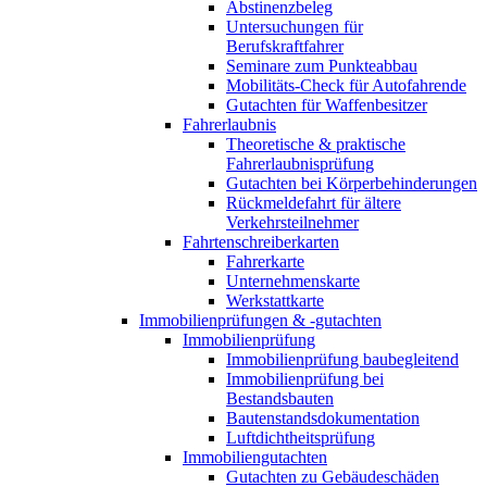
Abstinenzbeleg
Untersuchungen für
Berufskraftfahrer
Seminare zum Punkteabbau
Mobilitäts-Check für Autofahrende
Gutachten für Waffenbesitzer
Fahrerlaubnis
Theoretische & praktische
Fahrerlaubnisprüfung
Gutachten bei Körperbehinderungen
Rückmeldefahrt für ältere
Verkehrsteilnehmer
Fahrtenschreiberkarten
Fahrerkarte
Unternehmenskarte
Werkstattkarte
Immobilienprüfungen & -gutachten
Immobilienprüfung
Immobilienprüfung baubegleitend
Immobilienprüfung bei
Bestandsbauten
Bautenstandsdokumentation
Luftdichtheitsprüfung
Immobiliengutachten
Gutachten zu Gebäudeschäden