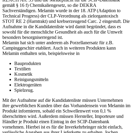
gemäß § 16 f) Chemikaliengesetz, so die DEKRA
Sachverständigen. Melamin wurde in der 18. ATP (Adaption to
Technical Progress) der CLP-Verordnung als zielorgantoxisch
STOT RE 2 (Harntrakt) und krebserzeugend Carc. 2 eingestuft. Die
Aufnahme in die Kandidatenliste wird damit begründet, dass es
sowohl für die menschliche Gesundheit als auch für die Umwelt
besonders besorgniserregend ist.
Melamin hat sich unter anderem als Porzellanersatz für z.B.
Campinggeschirr etabliert. Auch in weiteren Produkten kann
Melamin enthalten sein, beispielsweise in
Bauprodukten
Textilien
Kosmetik
Reinigungsmitteln
Elektrogeräten
Spielzeug.
Mit der Aufnahme auf die Kandidatenliste müssen Unternehmen
ihre gewerblichen Kunden über das Vorhandensein von Melamin im
Produkt informieren, sobald ein Schwellenwert von 0,1 %
überschritten wird. Außerdem müssen Hersteller, Importeure und
Händler je Produkt einen Eintrag in der SCIP-Datenbank
vornehmen. Hierbei ist es für die Inverkehrbringer nicht einfach,
verlässliche Angaben aus ihrer Lieferkette zu erhalten. Jochen