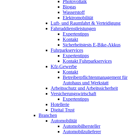
Photovoltaik
Biogas
Wasserstoff
Elektromobilität
Luft- und Raumfahrt & Verteidigung
Fahrraddienstleistungen
Expertentipps
Kontakt
Sicherheitstests E-Bike-Akkus
Fuhrparkservices
Expertentipps
Kontakt Fuhrparkservices
Kfz-Gewerbe
Kontakt
Betreiberpflichtenmanagement für
Autohaus und Werkstatt
Arbeitsschutz und Arbeitssicherheit
Versicherungswirtschaft
Expertentipps
Hotellerie
Digital Trust
Branchen
Automobilität
Automobilhersteller
Automobilzulieferer