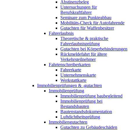
Abstinenzbeleg
Untersuchungen für
Berufskraftfahrer
Seminare zum Punkteabbau
Mobilitäts-Check für Autofahrende
Gutachten für Waffenbesitzer
Fahrerlaubnis
Theoretische & praktische
Fahrerlaubnisprüfung
Gutachten bei Körperbehinderungen
Rückmeldefahrt für ältere
Verkehrsteilnehmer
Fahrtenschreiberkarten
Fahrerkarte
Unternehmenskarte
Werkstattkarte
Immobilienprüfungen & -gutachten
Immobilienprüfung
Immobilienprüfung baubegleitend
Immobilienprüfung bei
Bestandsbauten
Bautenstandsdokumentation
Luftdichtheitsprüfung
Immobiliengutachten
Gutachten zu Gebäudeschäden