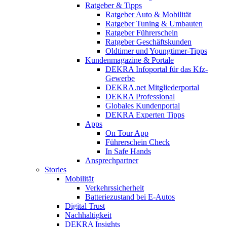
Ratgeber & Tipps
Ratgeber Auto & Mobilität
Ratgeber Tuning & Umbauten
Ratgeber Führerschein
Ratgeber Geschäftskunden
Oldtimer und Youngtimer-Tipps
Kundenmagazine & Portale
DEKRA Infoportal für das Kfz-
Gewerbe
DEKRA.net Mitgliederportal
DEKRA Professional
Globales Kundenportal
DEKRA Experten Tipps
Apps
On Tour App
Führerschein Check
In Safe Hands
Ansprechpartner
Stories
Mobilität
Verkehrssicherheit
Batteriezustand bei E-Autos
Digital Trust
Nachhaltigkeit
DEKRA Insights