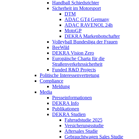
Handball Schiedsrichter
Sicherheit im Motorsport
DTM
ADAC GT4 Germany
ADAC RAVENOL 24h
MotoGP
DEKRA Markenbotschafter
Volleyball Bundesliga der Frauen
BeeWild
DEKRA Vision Zero
Europäische Charta für die
Straßenverkehrssicherheit
Funded R&D Projects
Politische Interessenvertretung
Compliance
Meldung
Media
Presseinformationen
DEKRA Info
Publikationen
DEKRA Studien
Fahrradstudie 2025
Versicherungsstudie
Aftersales Studie
Gebrauchtwagen Sales Studie