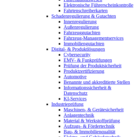
Elektronische Führerscheinkontrolle
Fahrtenschreiberkarten
Schadenregulierung & Gutachten
Innenregulierung
Außenregulierung
Fahrzeuggutachten
Fahrzeug-Managementservices
Immobiliengutachten
Digital- & Produktlösungen
Cybersecurity
EMV- & Funkprüfungen
Prüfung der Produktsicherheit
Produktzertifizierung
Automotive
Benannte und akkreditierte Stellen
Informationssicherheit &
Datenschutz
KI-Services
Industrieprüfung
Maschinen- & Gerätesicherheit
Anlagentechnik
Material & Werkstoffprüfung
Aufzugs- & Fördertechnik
Bau- & Immobilienqualität