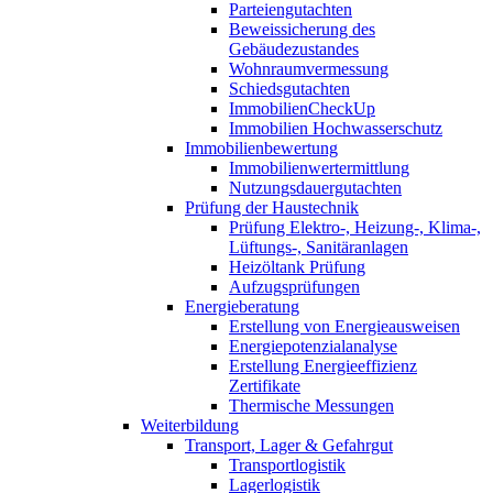
Parteiengutachten
Beweissicherung des
Gebäudezustandes
Wohnraumvermessung
Schiedsgutachten
ImmobilienCheckUp
Immobilien Hochwasserschutz
Immobilienbewertung
Immobilienwertermittlung
Nutzungsdauergutachten
Prüfung der Haustechnik
Prüfung Elektro-, Heizung-, Klima-,
Lüftungs-, Sanitäranlagen
Heizöltank Prüfung
Aufzugsprüfungen
Energieberatung
Erstellung von Energieausweisen
Energiepotenzialanalyse
Erstellung Energieeffizienz
Zertifikate
Thermische Messungen
Weiterbildung
Transport, Lager & Gefahrgut
Transportlogistik
Lagerlogistik