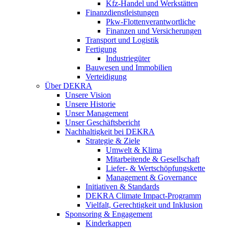
Kfz-Handel und Werkstätten
Finanzdienstleistungen
Pkw‑Flottenverantwortliche
Finanzen und Versicherungen
Transport und Logistik
Fertigung
Industriegüter
Bauwesen und Immobilien
Verteidigung
Über DEKRA
Unsere Vision
Unsere Historie
Unser Management
Unser Geschäftsbericht
Nachhaltigkeit bei DEKRA
Strategie & Ziele
Umwelt & Klima
Mitarbeitende & Gesellschaft
Liefer- & Wertschöpfungskette
Management & Governance
Initiativen & Standards
DEKRA Climate Impact-Programm
Vielfalt, Gerechtigkeit und Inklusion​
Sponsoring & Engagement
Kinderkappen