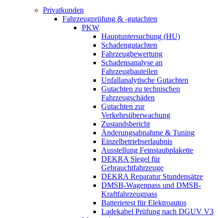
Privatkunden
Fahrzeugprüfung & -gutachten
PKW
Hauptuntersuchung (HU)
Schadengutachten
Fahrzeugbewertung
Schadensanalyse an
Fahrzeugbauteilen
Unfallanalytische Gutachten
Gutachten zu technischen
Fahrzeugschäden
Gutachten zur
Verkehrsüberwachung
Zustandsbericht
Änderungsabnahme & Tuning
Einzelbetriebserlaubnis
Ausstellung Feinstaubplakette
DEKRA Siegel für
Gebrauchtfahrzeuge
DEKRA Reparatur Stundensätze
DMSB-Wagenpass und DMSB-
Kraftfahrzeugpass
Batterietest für Elektroautos
Ladekabel Prüfung nach DGUV V3