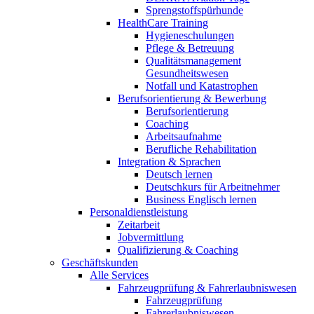
Sprengstoffspürhunde
HealthCare Training
Hygieneschulungen
Pflege & Betreuung
Qualitätsmanagement
Gesundheitswesen
Notfall und Katastrophen
Berufsorientierung & Bewerbung
Berufsorientierung
Coaching
Arbeitsaufnahme
Berufliche Rehabilitation
Integration & Sprachen
Deutsch lernen
Deutschkurs für Arbeitnehmer
Business Englisch lernen
Personaldienstleistung
Zeitarbeit
Jobvermittlung
Qualifizierung & Coaching
Geschäftskunden
Alle Services
Fahrzeugprüfung & Fahrerlaubniswesen
Fahrzeugprüfung
Fahrerlaubniswesen