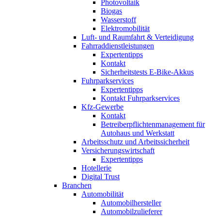
Photovoltaik
Biogas
Wasserstoff
Elektromobilität
Luft- und Raumfahrt & Verteidigung
Fahrraddienstleistungen
Expertentipps
Kontakt
Sicherheitstests E-Bike-Akkus
Fuhrparkservices
Expertentipps
Kontakt Fuhrparkservices
Kfz-Gewerbe
Kontakt
Betreiberpflichtenmanagement für
Autohaus und Werkstatt
Arbeitsschutz und Arbeitssicherheit
Versicherungswirtschaft
Expertentipps
Hotellerie
Digital Trust
Branchen
Automobilität
Automobilhersteller
Automobilzulieferer