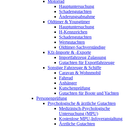
Motorrad
Hauptuntersuchung
Schadengutachten
Änderungsabnahme
Oldtimer & Youngtimer
Hauptuntersuchung
H-Kennzeichen
Schadengutachten
Wertgutachten
Oldtimer-Sachverständige
Kfz-Importe & -Exporte
Importfahrzeug Zulassung
Gutachten für Exportfahrzeuge
Sonstige Fahrzeuge & Schiffe
Caravan & Wohnmobil
Fahrrad
Anhänger
Kutschenprüfung
Gutachten für Boote und Yachten
Personenprüfung
Psychologische & ärztliche Gutachten
Medizinisch-Psychologische
Untersuchung (MPU)
Kostenlose MPU-Infoveranstaltung
Ärztliche Gutachten