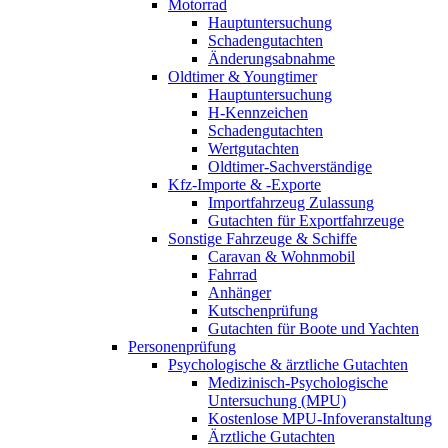
Motorrad
Hauptuntersuchung
Schadengutachten
Änderungsabnahme
Oldtimer & Youngtimer
Hauptuntersuchung
H-Kennzeichen
Schadengutachten
Wertgutachten
Oldtimer-Sachverständige
Kfz-Importe & -Exporte
Importfahrzeug Zulassung
Gutachten für Exportfahrzeuge
Sonstige Fahrzeuge & Schiffe
Caravan & Wohnmobil
Fahrrad
Anhänger
Kutschenprüfung
Gutachten für Boote und Yachten
Personenprüfung
Psychologische & ärztliche Gutachten
Medizinisch-Psychologische
Untersuchung (MPU)
Kostenlose MPU-Infoveranstaltung
Ärztliche Gutachten