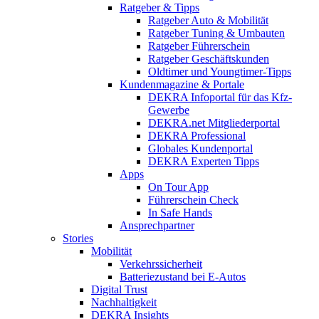
Ratgeber & Tipps
Ratgeber Auto & Mobilität
Ratgeber Tuning & Umbauten
Ratgeber Führerschein
Ratgeber Geschäftskunden
Oldtimer und Youngtimer-Tipps
Kundenmagazine & Portale
DEKRA Infoportal für das Kfz-
Gewerbe
DEKRA.net Mitgliederportal
DEKRA Professional
Globales Kundenportal
DEKRA Experten Tipps
Apps
On Tour App
Führerschein Check
In Safe Hands
Ansprechpartner
Stories
Mobilität
Verkehrssicherheit
Batteriezustand bei E-Autos
Digital Trust
Nachhaltigkeit
DEKRA Insights