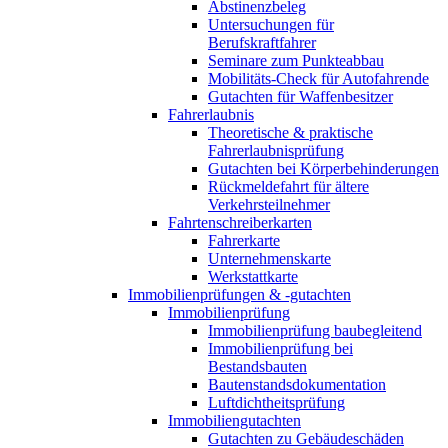
Abstinenzbeleg
Untersuchungen für
Berufskraftfahrer
Seminare zum Punkteabbau
Mobilitäts-Check für Autofahrende
Gutachten für Waffenbesitzer
Fahrerlaubnis
Theoretische & praktische
Fahrerlaubnisprüfung
Gutachten bei Körperbehinderungen
Rückmeldefahrt für ältere
Verkehrsteilnehmer
Fahrtenschreiberkarten
Fahrerkarte
Unternehmenskarte
Werkstattkarte
Immobilienprüfungen & -gutachten
Immobilienprüfung
Immobilienprüfung baubegleitend
Immobilienprüfung bei
Bestandsbauten
Bautenstandsdokumentation
Luftdichtheitsprüfung
Immobiliengutachten
Gutachten zu Gebäudeschäden