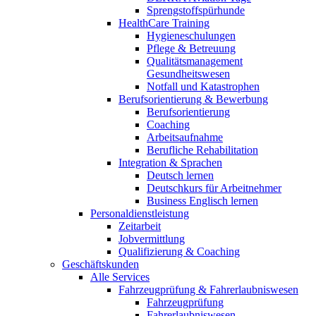
Sprengstoffspürhunde
HealthCare Training
Hygieneschulungen
Pflege & Betreuung
Qualitätsmanagement
Gesundheitswesen
Notfall und Katastrophen
Berufsorientierung & Bewerbung
Berufsorientierung
Coaching
Arbeitsaufnahme
Berufliche Rehabilitation
Integration & Sprachen
Deutsch lernen
Deutschkurs für Arbeitnehmer
Business Englisch lernen
Personaldienstleistung
Zeitarbeit
Jobvermittlung
Qualifizierung & Coaching
Geschäftskunden
Alle Services
Fahrzeugprüfung & Fahrerlaubniswesen
Fahrzeugprüfung
Fahrerlaubniswesen