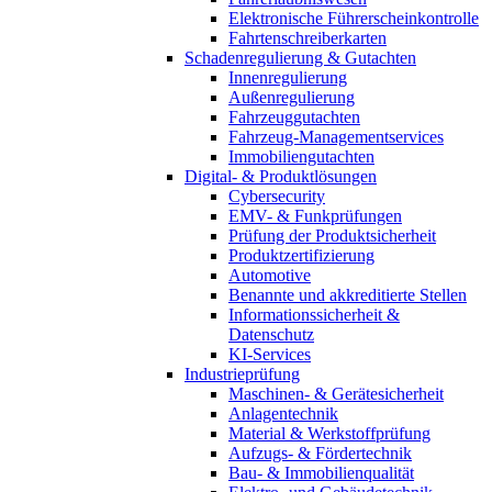
Elektronische Führerscheinkontrolle
Fahrtenschreiberkarten
Schadenregulierung & Gutachten
Innenregulierung
Außenregulierung
Fahrzeuggutachten
Fahrzeug-Managementservices
Immobiliengutachten
Digital- & Produktlösungen
Cybersecurity
EMV- & Funkprüfungen
Prüfung der Produktsicherheit
Produktzertifizierung
Automotive
Benannte und akkreditierte Stellen
Informationssicherheit &
Datenschutz
KI-Services
Industrieprüfung
Maschinen- & Gerätesicherheit
Anlagentechnik
Material & Werkstoffprüfung
Aufzugs- & Fördertechnik
Bau- & Immobilienqualität