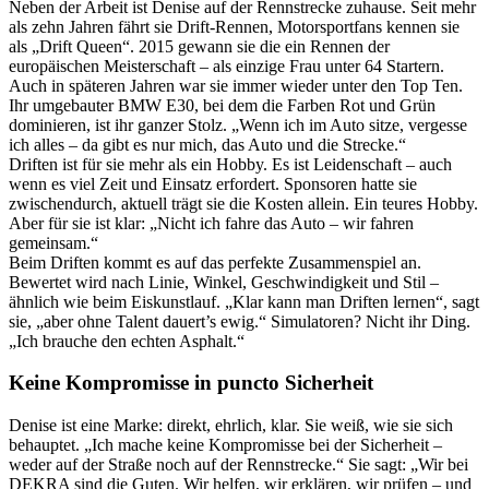
Neben der Arbeit ist Denise auf der Rennstrecke zuhause. Seit mehr
als zehn Jahren fährt sie Drift-Rennen, Motorsportfans kennen sie
als „Drift Queen“. 2015 gewann sie die ein Rennen der
europäischen Meisterschaft – als einzige Frau unter 64 Startern.
Auch in späteren Jahren war sie immer wieder unter den Top Ten.
Ihr umgebauter BMW E30, bei dem die Farben Rot und Grün
dominieren, ist ihr ganzer Stolz. „Wenn ich im Auto sitze, vergesse
ich alles – da gibt es nur mich, das Auto und die Strecke.“
Driften ist für sie mehr als ein Hobby. Es ist Leidenschaft – auch
wenn es viel Zeit und Einsatz erfordert. Sponsoren hatte sie
zwischendurch, aktuell trägt sie die Kosten allein. Ein teures Hobby.
Aber für sie ist klar: „Nicht ich fahre das Auto – wir fahren
gemeinsam.“
Beim Driften kommt es auf das perfekte Zusammenspiel an.
Bewertet wird nach Linie, Winkel, Geschwindigkeit und Stil –
ähnlich wie beim Eiskunstlauf. „Klar kann man Driften lernen“, sagt
sie, „aber ohne Talent dauert’s ewig.“ Simulatoren? Nicht ihr Ding.
„Ich brauche den echten Asphalt.“
Keine Kompromisse in puncto Sicherheit
Denise ist eine Marke: direkt, ehrlich, klar. Sie weiß, wie sie sich
behauptet. „Ich mache keine Kompromisse bei der Sicherheit –
weder auf der Straße noch auf der Rennstrecke.“ Sie sagt: „Wir bei
DEKRA sind die Guten. Wir helfen, wir erklären, wir prüfen – und