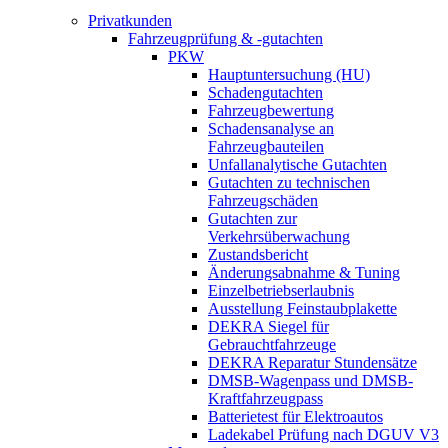
Privatkunden
Fahrzeugprüfung & -gutachten
PKW
Hauptuntersuchung (HU)
Schadengutachten
Fahrzeugbewertung
Schadensanalyse an
Fahrzeugbauteilen
Unfallanalytische Gutachten
Gutachten zu technischen
Fahrzeugschäden
Gutachten zur
Verkehrsüberwachung
Zustandsbericht
Änderungsabnahme & Tuning
Einzelbetriebserlaubnis
Ausstellung Feinstaubplakette
DEKRA Siegel für
Gebrauchtfahrzeuge
DEKRA Reparatur Stundensätze
DMSB-Wagenpass und DMSB-
Kraftfahrzeugpass
Batterietest für Elektroautos
Ladekabel Prüfung nach DGUV V3