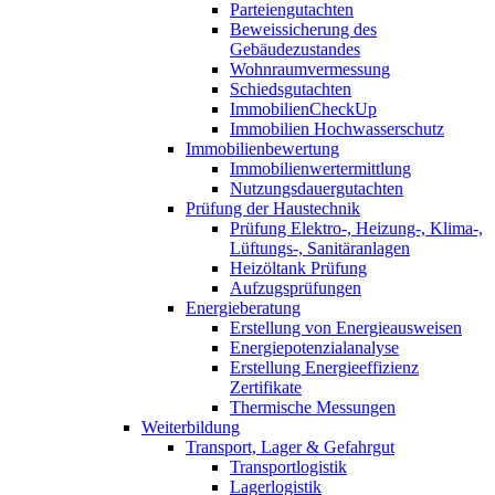
Parteiengutachten
Beweissicherung des
Gebäudezustandes
Wohnraumvermessung
Schiedsgutachten
ImmobilienCheckUp
Immobilien Hochwasserschutz
Immobilienbewertung
Immobilienwertermittlung
Nutzungsdauergutachten
Prüfung der Haustechnik
Prüfung Elektro-, Heizung-, Klima-,
Lüftungs-, Sanitäranlagen
Heizöltank Prüfung
Aufzugsprüfungen
Energieberatung
Erstellung von Energieausweisen
Energiepotenzialanalyse
Erstellung Energieeffizienz
Zertifikate
Thermische Messungen
Weiterbildung
Transport, Lager & Gefahrgut
Transportlogistik
Lagerlogistik