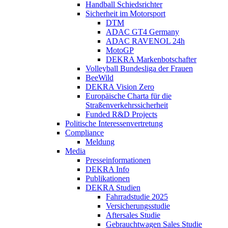
Handball Schiedsrichter
Sicherheit im Motorsport
DTM
ADAC GT4 Germany
ADAC RAVENOL 24h
MotoGP
DEKRA Markenbotschafter
Volleyball Bundesliga der Frauen
BeeWild
DEKRA Vision Zero
Europäische Charta für die
Straßenverkehrssicherheit
Funded R&D Projects
Politische Interessenvertretung
Compliance
Meldung
Media
Presseinformationen
DEKRA Info
Publikationen
DEKRA Studien
Fahrradstudie 2025
Versicherungsstudie
Aftersales Studie
Gebrauchtwagen Sales Studie