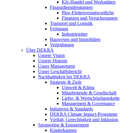
Kfz-Handel und Werkstätten
Finanzdienstleistungen
Pkw‑Flottenverantwortliche
Finanzen und Versicherungen
Transport und Logistik
Fertigung
Industriegüter
Bauwesen und Immobilien
Verteidigung
Über DEKRA
Unsere Vision
Unsere Historie
Unser Management
Unser Geschäftsbericht
Nachhaltigkeit bei DEKRA
Strategie & Ziele
Umwelt & Klima
Mitarbeitende & Gesellschaft
Liefer- & Wertschöpfungskette
Management & Governance
Initiativen & Standards
DEKRA Climate Impact-Programm
Vielfalt, Gerechtigkeit und Inklusion​
Sponsoring & Engagement
Kinderkappen