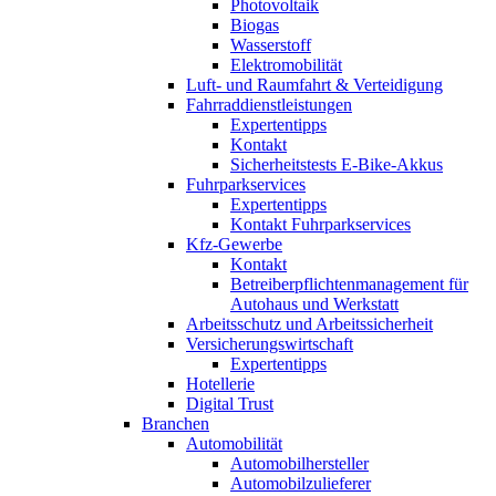
Photovoltaik
Biogas
Wasserstoff
Elektromobilität
Luft- und Raumfahrt & Verteidigung
Fahrraddienstleistungen
Expertentipps
Kontakt
Sicherheitstests E-Bike-Akkus
Fuhrparkservices
Expertentipps
Kontakt Fuhrparkservices
Kfz-Gewerbe
Kontakt
Betreiberpflichtenmanagement für
Autohaus und Werkstatt
Arbeitsschutz und Arbeitssicherheit
Versicherungswirtschaft
Expertentipps
Hotellerie
Digital Trust
Branchen
Automobilität
Automobilhersteller
Automobilzulieferer