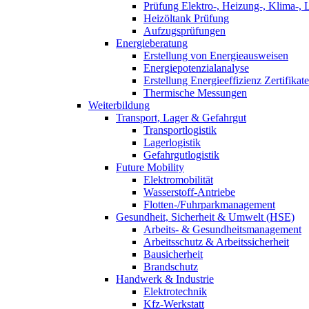
Prüfung Elektro-, Heizung-, Klima-, 
Heizöltank Prüfung
Aufzugsprüfungen
Energieberatung
Erstellung von Energieausweisen
Energiepotenzialanalyse
Erstellung Energieeffizienz Zertifikate
Thermische Messungen
Weiterbildung
Transport, Lager & Gefahrgut
Transportlogistik
Lagerlogistik
Gefahrgutlogistik
Future Mobility
Elektromobilität
Wasserstoff-Antriebe
Flotten-/Fuhrparkmanagement
Gesundheit, Sicherheit & Umwelt (HSE)
Arbeits- & Gesundheitsmanagement
Arbeitsschutz & Arbeitssicherheit
Bausicherheit
Brandschutz
Handwerk & Industrie
Elektrotechnik
Kfz-Werkstatt