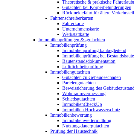
Theoretische & praktische Fahrerlaub
Gutachten bei Körperbehinderungen
Rückmeldefahrt für ältere Verkehrste
Fahrtenschreiberkarten
Fahrerkarte
Unternehmenskarte
Werkstattkarte
Immobilienprüfungen & -gutachten
Immobilienprüfung
Immobilienprüfung baubegleitend
Immobilienprüfung bei Bestandsbaut
Bautenstandsdokumentation
Luftdichtheitsprüfung
Immobiliengutachten
Gutachten zu Gebäudeschäden
Parteiengutachten
Beweissicherung des Gebäudezustan
Wohnraumvermessung
Schiedsgutachten
ImmobilienCheckUp
Immobilien Hochwasserschutz
Immobilienbewertung
Immobilienwertermittlung
Nutzungsdauergutachten
Prüfung der Haustechnik