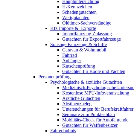
Hauptuntersuchung
H-Kennzeichen
Schadengutachten
Wertgutachten
Oldtimer-Sachverständige
Kfz-Importe & -Exporte
Importfahrzeug Zulassung
Gutachten für Exportfahrzeuge
Sonstige Fahrzeuge & Schiffe
Caravan & Wohnmobil
Fahrrad
Anhänger
Kutschenprüfung
Gutachten für Boote und Yachten
Personenprüfung
Psychologische & ärztliche Gutachten
Medizinisch-Psychologische Unters
Kostenlose MPU-Infoveranstaltung
Ärztliche Gutachten
Abstinenzbeleg
Untersuchungen für Berufskraftfahrer
Seminare zum Punkteabbau
Mobilitäts-Check für Autofahrende
Gutachten für Waffenbesitzer
Fahrerlaubnis