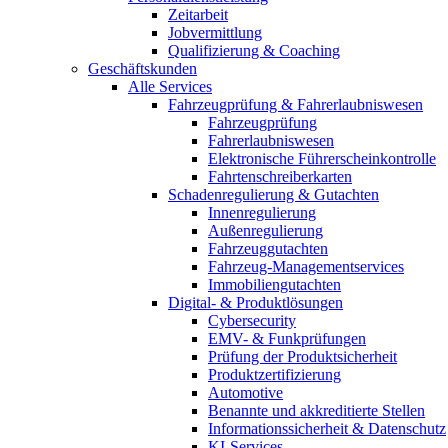
Zeitarbeit
Jobvermittlung
Qualifizierung & Coaching
Geschäftskunden
Alle Services
Fahrzeugprüfung & Fahrerlaubniswesen
Fahrzeugprüfung
Fahrerlaubniswesen
Elektronische Führerscheinkontrolle
Fahrtenschreiberkarten
Schadenregulierung & Gutachten
Innenregulierung
Außenregulierung
Fahrzeuggutachten
Fahrzeug-Managementservices
Immobiliengutachten
Digital- & Produktlösungen
Cybersecurity
EMV- & Funkprüfungen
Prüfung der Produktsicherheit
Produktzertifizierung
Automotive
Benannte und akkreditierte Stellen
Informationssicherheit & Datenschutz
KI-Services