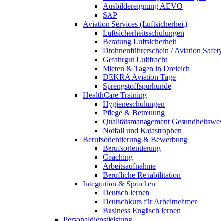
Ausbildereignung AEVO
SAP
Aviation Services (Luftsicherheit)
Luftsicherheitsschulungen
Beratung Luftsicherheit
Drohnenführerschein / Aviation Safet
Gefahrgut Luftfracht
Mieten & Tagen in Dreieich
DEKRA Aviation Tage
Sprengstoffspürhunde
HealthCare Training
Hygieneschulungen
Pflege & Betreuung
Qualitätsmanagement Gesundheitswe
Notfall und Katastrophen
Berufsorientierung & Bewerbung
Berufsorientierung
Coaching
Arbeitsaufnahme
Berufliche Rehabilitation
Integration & Sprachen
Deutsch lernen
Deutschkurs für Arbeitnehmer
Business Englisch lernen
Personaldienstleistung