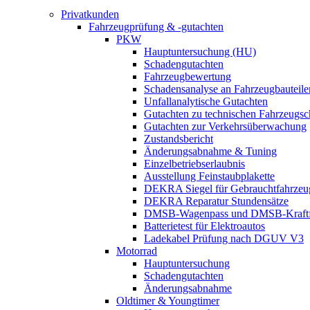
Privatkunden
Fahrzeugprüfung & -gutachten
PKW
Hauptuntersuchung (HU)
Schadengutachten
Fahrzeugbewertung
Schadensanalyse an Fahrzeugbauteile
Unfallanalytische Gutachten
Gutachten zu technischen Fahrzeugs
Gutachten zur Verkehrsüberwachung
Zustandsbericht
Änderungsabnahme & Tuning
Einzelbetriebserlaubnis
Ausstellung Feinstaubplakette
DEKRA Siegel für Gebrauchtfahrzeu
DEKRA Reparatur Stundensätze
DMSB-Wagenpass und DMSB-Kraftf
Batterietest für Elektroautos
Ladekabel Prüfung nach DGUV V3
Motorrad
Hauptuntersuchung
Schadengutachten
Änderungsabnahme
Oldtimer & Youngtimer