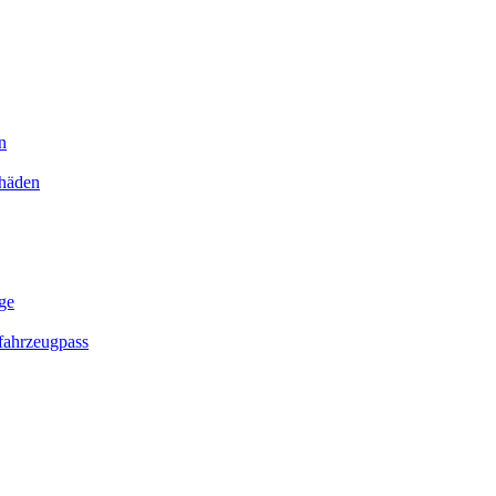
n
chäden
ge
ahrzeugpass