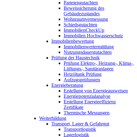
Parteiengutachten
Beweissicherung des
Gebäudezustandes
Wohnraumvermessung
Schiedsgutachten
ImmobilienCheckUp
Immobilien Hochwasserschutz
Immobilienbewertung
Immobilienwertermittlung
Nutzungsdauergutachten
Prüfung der Haustechnik
Prüfung Elektro-, Heizung-, Klima-,
Lüftungs-, Sanitäranlagen
Heizöltank Prüfung
Aufzugsprüfungen
Energieberatung
Erstellung von Energieausweisen
Energiepotenzialanalyse
Erstellung Energieeffizienz
Zertifikate
Thermische Messungen
Weiterbildung
Transport, Lager & Gefahrgut
Transportlogistik
Lagerlogistik