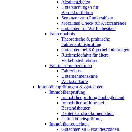
Abstinenzbeleg
Untersuchungen für
Berufskraftfahrer
Seminare zum Punkteabbau
Mobilitäts-Check für Autofahrende
Gutachten für Waffenbesitzer
Fahrerlaubnis
Theoretische & praktische
Fahrerlaubnisprüfung
Gutachten bei Körperbehinderungen
Rückmeldefahrt für ältere
Verkehrsteilnehmer
Fahrtenschreiberkarten
Fahrerkarte
Unternehmenskarte
Werkstattkarte
Immobilienprüfungen & -gutachten
Immobilienprüfung
Immobilienprüfung baubegleitend
Immobilienprüfung bei
Bestandsbauten
Bautenstandsdokumentation
Luftdichtheitsprüfung
Immobiliengutachten
Gutachten zu Gebäudeschäden