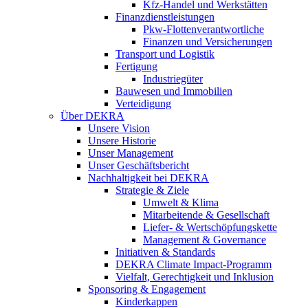
Kfz-Handel und Werkstätten
Finanzdienstleistungen
Pkw‑Flottenverantwortliche
Finanzen und Versicherungen
Transport und Logistik
Fertigung
Industriegüter
Bauwesen und Immobilien
Verteidigung
Über DEKRA
Unsere Vision
Unsere Historie
Unser Management
Unser Geschäftsbericht
Nachhaltigkeit bei DEKRA
Strategie & Ziele
Umwelt & Klima
Mitarbeitende & Gesellschaft
Liefer- & Wertschöpfungskette
Management & Governance
Initiativen & Standards
DEKRA Climate Impact-Programm
Vielfalt, Gerechtigkeit und Inklusion​
Sponsoring & Engagement
Kinderkappen