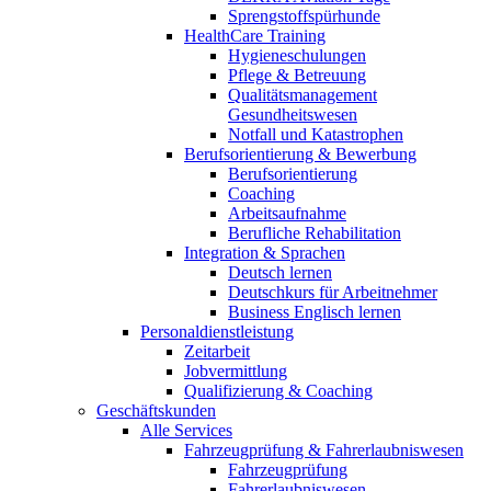
Sprengstoffspürhunde
HealthCare Training
Hygieneschulungen
Pflege & Betreuung
Qualitätsmanagement
Gesundheitswesen
Notfall und Katastrophen
Berufsorientierung & Bewerbung
Berufsorientierung
Coaching
Arbeitsaufnahme
Berufliche Rehabilitation
Integration & Sprachen
Deutsch lernen
Deutschkurs für Arbeitnehmer
Business Englisch lernen
Personaldienstleistung
Zeitarbeit
Jobvermittlung
Qualifizierung & Coaching
Geschäftskunden
Alle Services
Fahrzeugprüfung & Fahrerlaubniswesen
Fahrzeugprüfung
Fahrerlaubniswesen