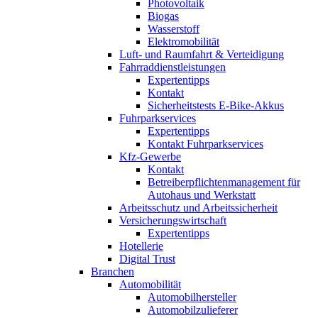
Photovoltaik
Biogas
Wasserstoff
Elektromobilität
Luft- und Raumfahrt & Verteidigung
Fahrraddienstleistungen
Expertentipps
Kontakt
Sicherheitstests E-Bike-Akkus
Fuhrparkservices
Expertentipps
Kontakt Fuhrparkservices
Kfz-Gewerbe
Kontakt
Betreiberpflichtenmanagement für
Autohaus und Werkstatt
Arbeitsschutz und Arbeitssicherheit
Versicherungswirtschaft
Expertentipps
Hotellerie
Digital Trust
Branchen
Automobilität
Automobilhersteller
Automobilzulieferer