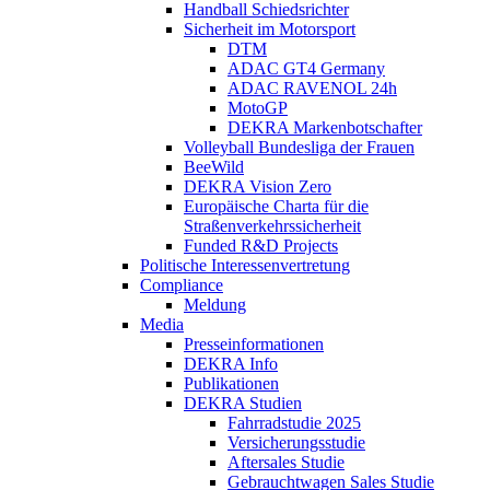
Handball Schiedsrichter
Sicherheit im Motorsport
DTM
ADAC GT4 Germany
ADAC RAVENOL 24h
MotoGP
DEKRA Markenbotschafter
Volleyball Bundesliga der Frauen
BeeWild
DEKRA Vision Zero
Europäische Charta für die
Straßenverkehrssicherheit
Funded R&D Projects
Politische Interessenvertretung
Compliance
Meldung
Media
Presseinformationen
DEKRA Info
Publikationen
DEKRA Studien
Fahrradstudie 2025
Versicherungsstudie
Aftersales Studie
Gebrauchtwagen Sales Studie