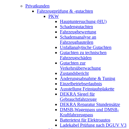
Privatkunden
Fahrzeugprüfung & -gutachten
PKW
Hauptuntersuchung (HU)
Schadengutachten
Fahrzeugbewertung
Schadensanalyse an
Fahrzeugbauteilen
Unfallanalytische Gutachten
Gutachten zu technischen
Fahrzeugschäden
Gutachten zur
Verkehrsüberwachung
Zustandsbericht
Änderungsabnahme & Tuning
Einzelbetriebserlaubnis
Ausstellung Feinstaubplakette
DEKRA Siegel für
Gebrauchtfahrzeuge
DEKRA Reparatur Stundensätze
DMSB-Wagenpass und DMSB-
Kraftfahrzeugpass
Batterietest für Elektroautos
Ladekabel Prüfung nach DGUV V3