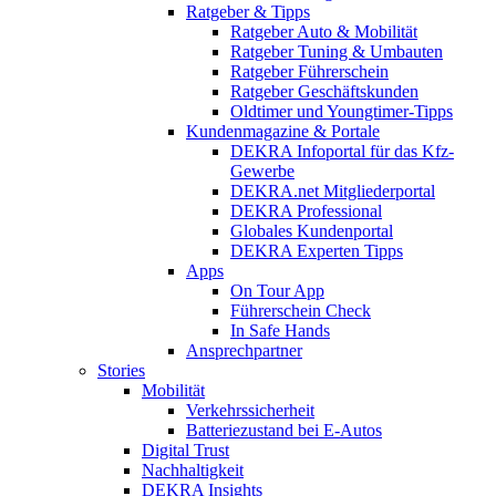
Ratgeber & Tipps
Ratgeber Auto & Mobilität
Ratgeber Tuning & Umbauten
Ratgeber Führerschein
Ratgeber Geschäftskunden
Oldtimer und Youngtimer-Tipps
Kundenmagazine & Portale
DEKRA Infoportal für das Kfz-
Gewerbe
DEKRA.net Mitgliederportal
DEKRA Professional
Globales Kundenportal
DEKRA Experten Tipps
Apps
On Tour App
Führerschein Check
In Safe Hands
Ansprechpartner
Stories
Mobilität
Verkehrssicherheit
Batteriezustand bei E-Autos
Digital Trust
Nachhaltigkeit
DEKRA Insights