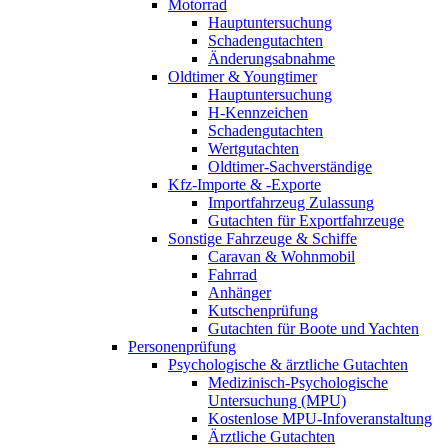
Motorrad
Hauptuntersuchung
Schadengutachten
Änderungsabnahme
Oldtimer & Youngtimer
Hauptuntersuchung
H-Kennzeichen
Schadengutachten
Wertgutachten
Oldtimer-Sachverständige
Kfz-Importe & -Exporte
Importfahrzeug Zulassung
Gutachten für Exportfahrzeuge
Sonstige Fahrzeuge & Schiffe
Caravan & Wohnmobil
Fahrrad
Anhänger
Kutschenprüfung
Gutachten für Boote und Yachten
Personenprüfung
Psychologische & ärztliche Gutachten
Medizinisch-Psychologische
Untersuchung (MPU)
Kostenlose MPU-Infoveranstaltung
Ärztliche Gutachten