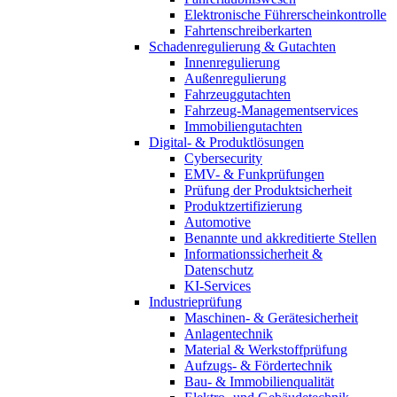
Elektronische Führerscheinkontrolle
Fahrtenschreiberkarten
Schadenregulierung & Gutachten
Innenregulierung
Außenregulierung
Fahrzeuggutachten
Fahrzeug-Managementservices
Immobiliengutachten
Digital- & Produktlösungen
Cybersecurity
EMV- & Funkprüfungen
Prüfung der Produktsicherheit
Produktzertifizierung
Automotive
Benannte und akkreditierte Stellen
Informationssicherheit &
Datenschutz
KI-Services
Industrieprüfung
Maschinen- & Gerätesicherheit
Anlagentechnik
Material & Werkstoffprüfung
Aufzugs- & Fördertechnik
Bau- & Immobilienqualität