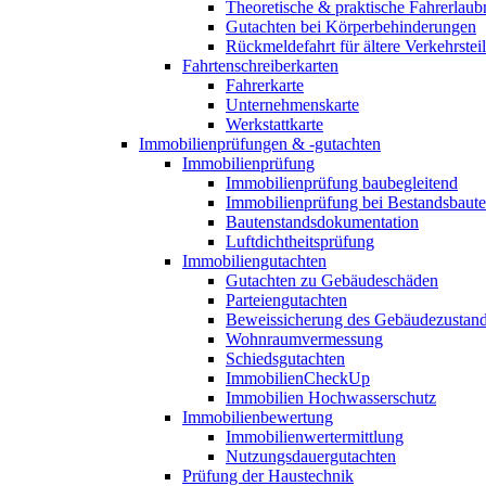
Theoretische & praktische Fahrerlaub
Gutachten bei Körperbehinderungen
Rückmeldefahrt für ältere Verkehrste
Fahrtenschreiberkarten
Fahrerkarte
Unternehmenskarte
Werkstattkarte
Immobilienprüfungen & -gutachten
Immobilienprüfung
Immobilienprüfung baubegleitend
Immobilienprüfung bei Bestandsbaut
Bautenstandsdokumentation
Luftdichtheitsprüfung
Immobiliengutachten
Gutachten zu Gebäudeschäden
Parteiengutachten
Beweissicherung des Gebäudezustan
Wohnraumvermessung
Schiedsgutachten
ImmobilienCheckUp
Immobilien Hochwasserschutz
Immobilienbewertung
Immobilienwertermittlung
Nutzungsdauergutachten
Prüfung der Haustechnik