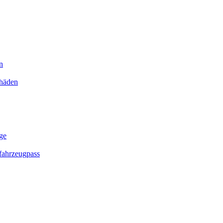
n
chäden
ge
ahrzeugpass