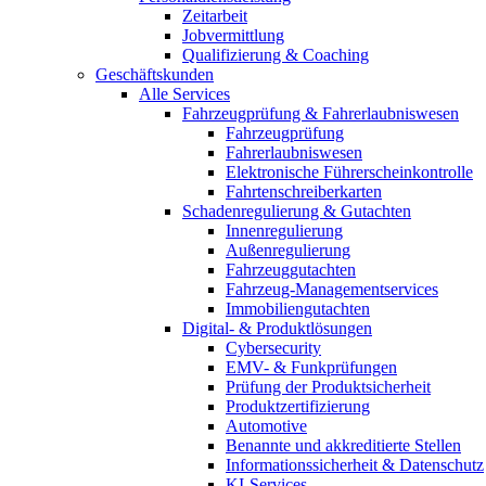
Zeitarbeit
Jobvermittlung
Qualifizierung & Coaching
Geschäftskunden
Alle Services
Fahrzeugprüfung & Fahrerlaubniswesen
Fahrzeugprüfung
Fahrerlaubniswesen
Elektronische Führerscheinkontrolle
Fahrtenschreiberkarten
Schadenregulierung & Gutachten
Innenregulierung
Außenregulierung
Fahrzeuggutachten
Fahrzeug-Managementservices
Immobiliengutachten
Digital- & Produktlösungen
Cybersecurity
EMV- & Funkprüfungen
Prüfung der Produktsicherheit
Produktzertifizierung
Automotive
Benannte und akkreditierte Stellen
Informationssicherheit & Datenschutz
KI-Services