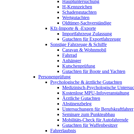
Hauptuntersuchung
H-Kennzeichen
Schadengutachten
Wertgutachten
Oldtimer-Sachverständige
Kfz-Importe & -Exporte
Importfahrzeug Zulassung
Gutachten für Exportfahrzeuge
Sonstige Fahrzeuge & Schiffe
Caravan & Wohnmobil
Fahrrad
Anhänger
Kutschenprüfung
Gutachten für Boote und Yachten
Personenprüfung
Psychologische & ärztliche Gutachten
Medizinisch-Psychologische Unters
Kostenlose MPU-Infoveranstaltung
Ärztliche Gutachten
Abstinenzbeleg
Untersuchungen für Berufskraftfahrer
Seminare zum Punkteabbau
Mobilitäts-Check für Autofahrende
Gutachten für Waffenbesitzer
Fahrerlaubnis