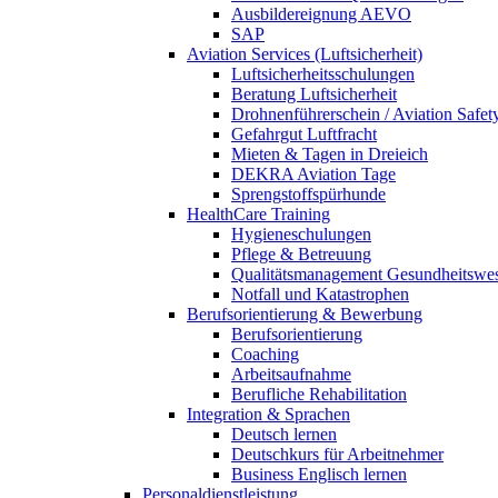
Ausbildereignung AEVO
SAP
Aviation Services (Luftsicherheit)
Luftsicherheitsschulungen
Beratung Luftsicherheit
Drohnenführerschein / Aviation Safet
Gefahrgut Luftfracht
Mieten & Tagen in Dreieich
DEKRA Aviation Tage
Sprengstoffspürhunde
HealthCare Training
Hygieneschulungen
Pflege & Betreuung
Qualitätsmanagement Gesundheitswe
Notfall und Katastrophen
Berufsorientierung & Bewerbung
Berufsorientierung
Coaching
Arbeitsaufnahme
Berufliche Rehabilitation
Integration & Sprachen
Deutsch lernen
Deutschkurs für Arbeitnehmer
Business Englisch lernen
Personaldienstleistung