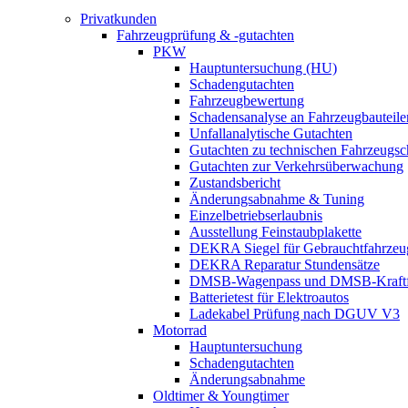
Privatkunden
Fahrzeugprüfung & -gutachten
PKW
Hauptuntersuchung (HU)
Schadengutachten
Fahrzeugbewertung
Schadensanalyse an Fahrzeugbauteile
Unfallanalytische Gutachten
Gutachten zu technischen Fahrzeugs
Gutachten zur Verkehrsüberwachung
Zustandsbericht
Änderungsabnahme & Tuning
Einzelbetriebserlaubnis
Ausstellung Feinstaubplakette
DEKRA Siegel für Gebrauchtfahrzeu
DEKRA Reparatur Stundensätze
DMSB-Wagenpass und DMSB-Kraftf
Batterietest für Elektroautos
Ladekabel Prüfung nach DGUV V3
Motorrad
Hauptuntersuchung
Schadengutachten
Änderungsabnahme
Oldtimer & Youngtimer