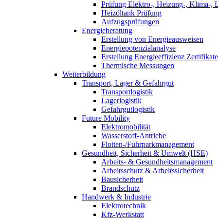
Prüfung Elektro-, Heizung-, Klima-, 
Heizöltank Prüfung
Aufzugsprüfungen
Energieberatung
Erstellung von Energieausweisen
Energiepotenzialanalyse
Erstellung Energieeffizienz Zertifikate
Thermische Messungen
Weiterbildung
Transport, Lager & Gefahrgut
Transportlogistik
Lagerlogistik
Gefahrgutlogistik
Future Mobility
Elektromobilität
Wasserstoff-Antriebe
Flotten-/Fuhrparkmanagement
Gesundheit, Sicherheit & Umwelt (HSE)
Arbeits- & Gesundheitsmanagement
Arbeitsschutz & Arbeitssicherheit
Bausicherheit
Brandschutz
Handwerk & Industrie
Elektrotechnik
Kfz-Werkstatt