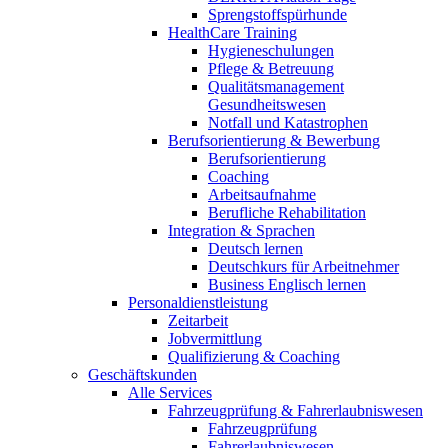
Sprengstoffspürhunde
HealthCare Training
Hygieneschulungen
Pflege & Betreuung
Qualitätsmanagement
Gesundheitswesen
Notfall und Katastrophen
Berufsorientierung & Bewerbung
Berufsorientierung
Coaching
Arbeitsaufnahme
Berufliche Rehabilitation
Integration & Sprachen
Deutsch lernen
Deutschkurs für Arbeitnehmer
Business Englisch lernen
Personaldienstleistung
Zeitarbeit
Jobvermittlung
Qualifizierung & Coaching
Geschäftskunden
Alle Services
Fahrzeugprüfung & Fahrerlaubniswesen
Fahrzeugprüfung
Fahrerlaubniswesen