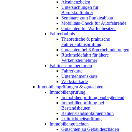
Abstinenzbeleg
Untersuchungen für
Berufskraftfahrer
Seminare zum Punkteabbau
Mobilitäts-Check für Autofahrende
Gutachten für Waffenbesitzer
Fahrerlaubnis
Theoretische & praktische
Fahrerlaubnisprüfung
Gutachten bei Körperbehinderungen
Rückmeldefahrt für ältere
Verkehrsteilnehmer
Fahrtenschreiberkarten
Fahrerkarte
Unternehmenskarte
Werkstattkarte
Immobilienprüfungen & -gutachten
Immobilienprüfung
Immobilienprüfung baubegleitend
Immobilienprüfung bei
Bestandsbauten
Bautenstandsdokumentation
Luftdichtheitsprüfung
Immobiliengutachten
Gutachten zu Gebäudeschäden