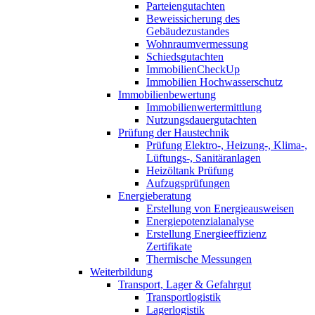
Parteiengutachten
Beweissicherung des
Gebäudezustandes
Wohnraumvermessung
Schiedsgutachten
ImmobilienCheckUp
Immobilien Hochwasserschutz
Immobilienbewertung
Immobilienwertermittlung
Nutzungsdauergutachten
Prüfung der Haustechnik
Prüfung Elektro-, Heizung-, Klima-,
Lüftungs-, Sanitäranlagen
Heizöltank Prüfung
Aufzugsprüfungen
Energieberatung
Erstellung von Energieausweisen
Energiepotenzialanalyse
Erstellung Energieeffizienz
Zertifikate
Thermische Messungen
Weiterbildung
Transport, Lager & Gefahrgut
Transportlogistik
Lagerlogistik