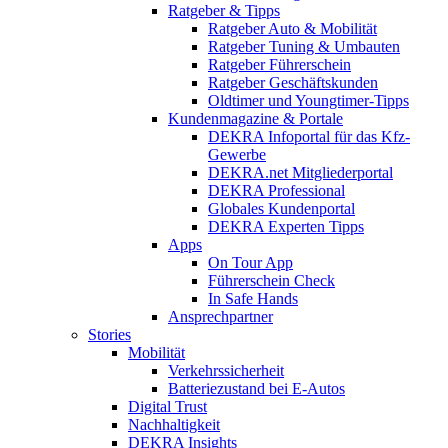
Ratgeber & Tipps
Ratgeber Auto & Mobilität
Ratgeber Tuning & Umbauten
Ratgeber Führerschein
Ratgeber Geschäftskunden
Oldtimer und Youngtimer-Tipps
Kundenmagazine & Portale
DEKRA Infoportal für das Kfz-
Gewerbe
DEKRA.net Mitgliederportal
DEKRA Professional
Globales Kundenportal
DEKRA Experten Tipps
Apps
On Tour App
Führerschein Check
In Safe Hands
Ansprechpartner
Stories
Mobilität
Verkehrssicherheit
Batteriezustand bei E-Autos
Digital Trust
Nachhaltigkeit
DEKRA Insights