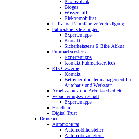
Photovoltaik
Biogas
Wasserstoff
Elektromobilität
Luft- und Raumfahrt & Verteidigung
Fahrraddienstleistungen
Expertentipps
Kontakt
Sicherheitstests E-Bike-Akkus
Fuhrparkservices
Expertentipps
Kontakt Fuhrparkservices
Kfz-Gewerbe
Kontakt
Betreiberpflichtenmanagement für
Autohaus und Werkstatt
Arbeitsschutz und Arbeitssicherheit
Versicherungswirtschaft
Expertentipps
Hotellerie
Digital Trust
Branchen
Automobilität
Automobilhersteller
Automobilzulieferer