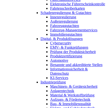
Elektronische Führerscheinkontrolle
Fahrtenschreiberkarten
Schadenregulierung & Gutachten
Innenregulierung
Außenregulierung
Fahrzeuggutachten
Fahrzeug-Managementservices
Immobiliengutachten
Digital- & Produktlösungen
Cybersecurity
EMV- & Funkprüfungen
Prüfung der Produktsicherheit
Produktzertifizierung
Automotive
Benannte und akkreditierte Stellen
Informationssicherheit &
Datenschutz
KI-Services
Industrieprüfung
Maschinen- & Gerätesicherheit
Anlagentechnik
Material & Werkstoffprüfung
Aufzugs- & Fördertechnik
Bau- & Immobilienqualität