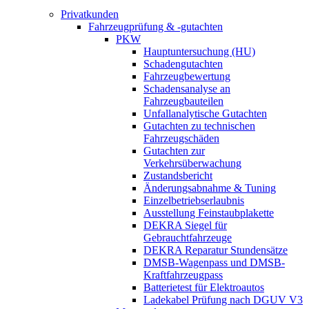
Privatkunden
Fahrzeugprüfung & -gutachten
PKW
Hauptuntersuchung (HU)
Schadengutachten
Fahrzeugbewertung
Schadensanalyse an
Fahrzeugbauteilen
Unfallanalytische Gutachten
Gutachten zu technischen
Fahrzeugschäden
Gutachten zur
Verkehrsüberwachung
Zustandsbericht
Änderungsabnahme & Tuning
Einzelbetriebserlaubnis
Ausstellung Feinstaubplakette
DEKRA Siegel für
Gebrauchtfahrzeuge
DEKRA Reparatur Stundensätze
DMSB-Wagenpass und DMSB-
Kraftfahrzeugpass
Batterietest für Elektroautos
Ladekabel Prüfung nach DGUV V3