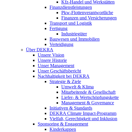
Kfz-Handel und Werkstätten
Finanzdienstleistungen
Pkw‑Flottenverantwortliche
Finanzen und Versicherungen
Transport und Logistik
Fertigung
Industriegüter
Bauwesen und Immobilien
Verteidigung
Über DEKRA
Unsere Vision
Unsere Historie
Unser Management
Unser Geschäftsbericht
Nachhaltigkeit bei DEKRA
Strategie & Ziele
Umwelt & Klima
Mitarbeitende & Gesellschaft
Liefer- & Wertschöpfungskette
Management & Governance
Initiativen & Standards
DEKRA Climate Impact-Programm
Vielfalt, Gerechtigkeit und Inklusion​
Sponsoring & Engagement
Kinderkappen