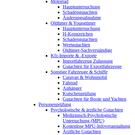
Motorrad
Hauptuntersuchung
Schadengutachten
Änderungsabnahme
Oldtimer & Youngtimer
Hauptuntersuchung
H-Kennzeichen
Schadengutachten
Wertgutachten
Oldtimer-Sachverständige
Kfz-Importe & -Exporte
Importfahrzeug Zulassung
Gutachten für Exportfahrzeuge
Sonstige Fahrzeuge & Schiffe
Caravan & Wohnmobil
Fahrrad
Anhänger
Kutschenprüfung
Gutachten für Boote und Yachten
Personenprüfung
Psychologische & ärztliche Gutachten
Medizinisch-Psychologische
Untersuchung (MPU)
Kostenlose MPU-Infoveranstaltung
Ärztliche Gutachten