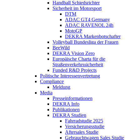
Handball Schiedsrichter
Sicherheit im Motorsport
DTM
ADAC GT4 Germany
ADAC RAVENOL 24h
MotoGP
DEKRA Markenbotschafter
Volleyball Bundesliga der Frauen
BeeWild
DEKRA Vision Zero
Europäische Charta für die
Straßenverkehrssicherheit
Funded R&D Projects
Politische Interessenvertretung
Compliance
Meldung
Media
Presseinformationen
DEKRA Info
Publikationen
DEKRA Studien
Fahrradstudie 2025
Versicherungsstudie
Aftersales Studie
Gebrauchtwagen Sales Studie