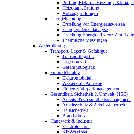
Prüfung Elektro-, Heizung-, Klima-, 
Heizöltank Prüfung
Aufzugsprüfungen
Energieberatung
Erstellung von Energieausweisen
Energiepotenzialanalyse
Erstellung Energieeffizienz Zertifikate
Thermische Messungen
Weiterbildung
Transport, Lager & Gefahrgut
Transportlogistik
Lagerlogistik
Gefahrgutlogistik
Future Mobility
Elektromobilität
Wasserstoff-Antriebe
Flotten-/Fuhrparkmanagement
Gesundheit, Sicherheit & Umwelt (HSE)
Arbeits- & Gesundheitsmanagement
Arbeitsschutz & Arbeitssicherheit
Bausicherheit
Brandschutz
Handwerk & Industrie
Elektrotechnik
Kfz-Werkstatt