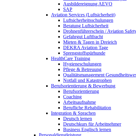
Ausbildereignung AEVO
SAP
Aviation Services (Luftsicherheit)
Luftsicherheitsschulungen
Beratung Luftsicherheit
Drohnenführerschein / Aviation Safet
Gefahrgut Luftfracht
Mieten & Tagen in Dreieich
DEKRA Aviation Tage
Sprengstoffspürhunde
HealthCare Training
Hygieneschulungen
Pflege & Betreuung
Qualitätsmanagement Gesundheitswe
Notfall und Katastrophen
Berufsorientierung & Bewerbung
Berufsorientierung
Coaching
Arbeitsaufnahme
Berufliche Rehabilitation
Integration & Sprachen
Deutsch lernen
Deutschkurs für Arbeitnehmer
Business Englisch lernen
Personaldienstleistung