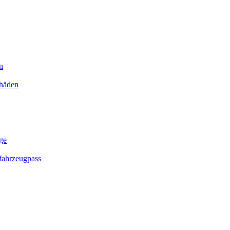
n
chäden
ge
ahrzeugpass