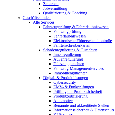
Zeitarbeit
Jobvermittlung
Qualifizierung & Coaching
Geschäftskunden
Alle Services
Fahrzeugprüfung & Fahrerlaubniswesen
Fahrzeugprüfung
Fahrerlaubniswesen
Elektronische Führerscheinkontrolle
Fahrtenschreiberkarten
Schadenregulierung & Gutachten
Innenregulierung
Außenregulierung
Fahrzeuggutachten
Fahrzeug-Managementservices
Immobiliengutachten
Digital- & Produktlösungen
Cybersecurity
EMV- & Funkprüfungen
Prüfung der Produktsicherheit
Produktzertifizierung
Automotive
Benannte und akkreditierte Stellen
Informationssicherheit & Datenschutz
KI-Services