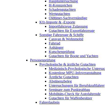
Hauptuntersuchung
H-Kennzeichen
Schadengutachten
Wertgutachten
Oldtimer-Sachverständige
Kfz-Importe & -Exporte
Importfahrzeug Zulassung
Gutachten für Exportfahrzeuge
Sonstige Fahrzeuge & Schiffe
Caravan & Wohnmobil
Fahrrad
Anhänger
Kutschenprüfung
Gutachten für Boote und Yachten
Personenprüfung
Psychologische & ärztliche Gutachten
Medizinisch-Psychologische Unters
Kostenlose MPU-Infoveranstaltung
Ärztliche Gutachten
Abstinenzbeleg
Untersuchungen für Berufskraftfahrer
Seminare zum Punkteabbau
Mobilitäts-Check für Autofahrende
Gutachten für Waffenbesitzer
Fahrerlaubnis