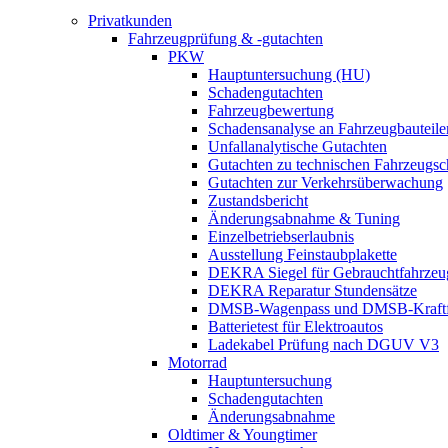
Privatkunden
Fahrzeugprüfung & -gutachten
PKW
Hauptuntersuchung (HU)
Schadengutachten
Fahrzeugbewertung
Schadensanalyse an Fahrzeugbauteile
Unfallanalytische Gutachten
Gutachten zu technischen Fahrzeugs
Gutachten zur Verkehrsüberwachung
Zustandsbericht
Änderungsabnahme & Tuning
Einzelbetriebserlaubnis
Ausstellung Feinstaubplakette
DEKRA Siegel für Gebrauchtfahrzeu
DEKRA Reparatur Stundensätze
DMSB-Wagenpass und DMSB-Kraftf
Batterietest für Elektroautos
Ladekabel Prüfung nach DGUV V3
Motorrad
Hauptuntersuchung
Schadengutachten
Änderungsabnahme
Oldtimer & Youngtimer