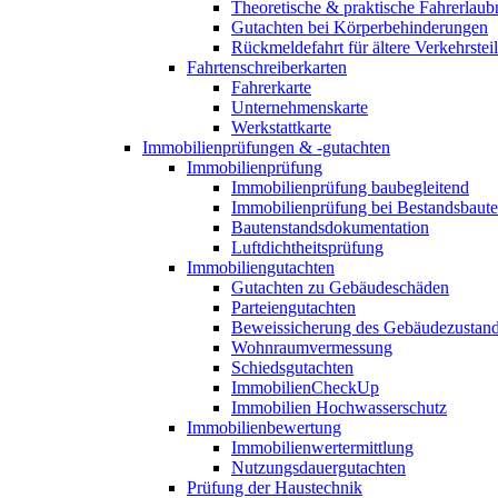
Theoretische & praktische Fahrerlaub
Gutachten bei Körperbehinderungen
Rückmeldefahrt für ältere Verkehrste
Fahrtenschreiberkarten
Fahrerkarte
Unternehmenskarte
Werkstattkarte
Immobilienprüfungen & -gutachten
Immobilienprüfung
Immobilienprüfung baubegleitend
Immobilienprüfung bei Bestandsbaut
Bautenstandsdokumentation
Luftdichtheitsprüfung
Immobiliengutachten
Gutachten zu Gebäudeschäden
Parteiengutachten
Beweissicherung des Gebäudezustan
Wohnraumvermessung
Schiedsgutachten
ImmobilienCheckUp
Immobilien Hochwasserschutz
Immobilienbewertung
Immobilienwertermittlung
Nutzungsdauergutachten
Prüfung der Haustechnik