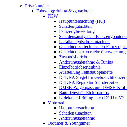
Privatkunden
Fahrzeugprüfung & -gutachten
PKW
Hauptuntersuchung (HU)
Schadengutachten
Fahrzeugbewertung
Schadensanalyse an Fahrzeugbauteile
Unfallanalytische Gutachten
Gutachten zu technischen Fahrzeugs
Gutachten zur Verkehrsüberwachung
Zustandsbericht
Änderungsabnahme & Tuning
Einzelbetriebserlaubnis
Ausstellung Feinstaubplakette
DEKRA Siegel für Gebrauchtfahrzeu
DEKRA Reparatur Stundensätze
DMSB-Wagenpass und DMSB-Kraftf
Batterietest für Elektroautos
Ladekabel Prüfung nach DGUV V3
Motorrad
Hauptuntersuchung
Schadengutachten
Änderungsabnahme
Oldtimer & Youngtimer