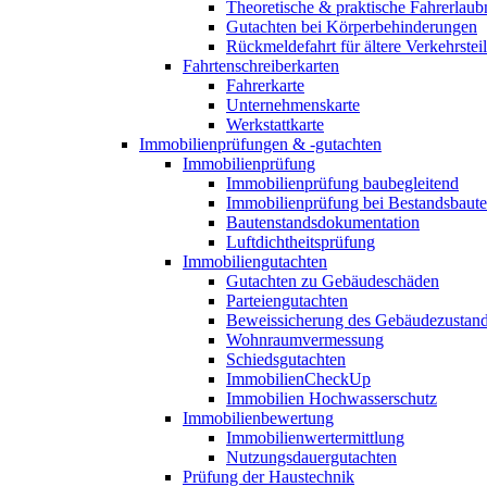
Theoretische & praktische Fahrerlaub
Gutachten bei Körperbehinderungen
Rückmeldefahrt für ältere Verkehrste
Fahrtenschreiberkarten
Fahrerkarte
Unternehmenskarte
Werkstattkarte
Immobilienprüfungen & -gutachten
Immobilienprüfung
Immobilienprüfung baubegleitend
Immobilienprüfung bei Bestandsbaut
Bautenstandsdokumentation
Luftdichtheitsprüfung
Immobiliengutachten
Gutachten zu Gebäudeschäden
Parteiengutachten
Beweissicherung des Gebäudezustan
Wohnraumvermessung
Schiedsgutachten
ImmobilienCheckUp
Immobilien Hochwasserschutz
Immobilienbewertung
Immobilienwertermittlung
Nutzungsdauergutachten
Prüfung der Haustechnik