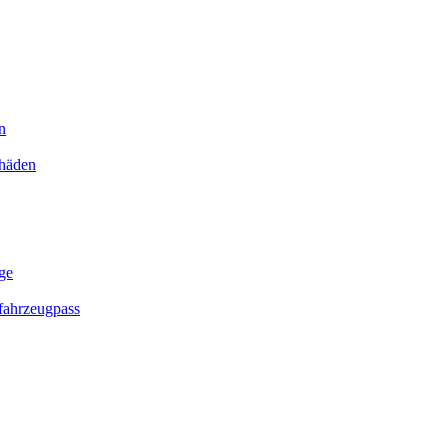
n
chäden
ge
ahrzeugpass