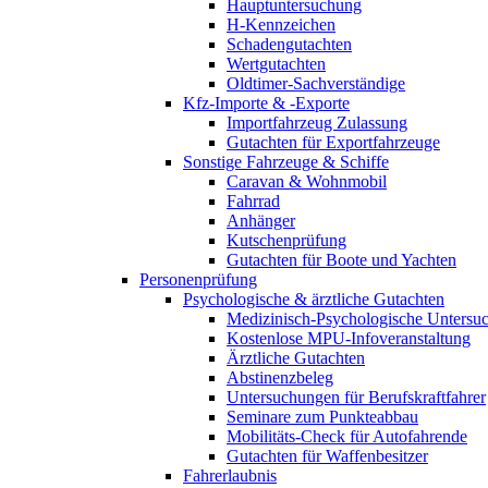
Hauptuntersuchung
H-Kennzeichen
Schadengutachten
Wertgutachten
Oldtimer-Sachverständige
Kfz-Importe & -Exporte
Importfahrzeug Zulassung
Gutachten für Exportfahrzeuge
Sonstige Fahrzeuge & Schiffe
Caravan & Wohnmobil
Fahrrad
Anhänger
Kutschenprüfung
Gutachten für Boote und Yachten
Personenprüfung
Psychologische & ärztliche Gutachten
Medizinisch-Psychologische Unters
Kostenlose MPU-Infoveranstaltung
Ärztliche Gutachten
Abstinenzbeleg
Untersuchungen für Berufskraftfahrer
Seminare zum Punkteabbau
Mobilitäts-Check für Autofahrende
Gutachten für Waffenbesitzer
Fahrerlaubnis