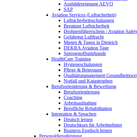
Ausbildereignung AEVO
SAP
Aviation Services (Luftsicherheit)
Luftsicherheitsschulungen
Beratung Luftsicherheit
Drohnenführerschein / Aviation Safet
Gefahrgut Luftfracht
Mieten & Tagen in Dreieich
DEKRA Aviation Tage
Sprengstoffspürhunde
HealthCare Training
Hygieneschulungen
Pflege & Betreuung
Qualitätsmanagement Gesundheitswe
Notfall und Katastrophen
Berufsorientierung & Bewerbung
Berufsorientierung
Coaching
Arbeitsaufnahme
Berufliche Rehabilitation
Integration & Sprachen
Deutsch lernen
Deutschkurs für Arbeitnehmer
Business Englisch lernen
Personaldienstleistung