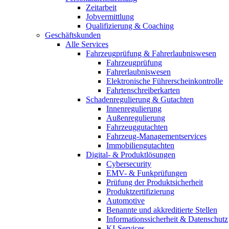
Zeitarbeit
Jobvermittlung
Qualifizierung & Coaching
Geschäftskunden
Alle Services
Fahrzeugprüfung & Fahrerlaubniswesen
Fahrzeugprüfung
Fahrerlaubniswesen
Elektronische Führerscheinkontrolle
Fahrtenschreiberkarten
Schadenregulierung & Gutachten
Innenregulierung
Außenregulierung
Fahrzeuggutachten
Fahrzeug-Managementservices
Immobiliengutachten
Digital- & Produktlösungen
Cybersecurity
EMV- & Funkprüfungen
Prüfung der Produktsicherheit
Produktzertifizierung
Automotive
Benannte und akkreditierte Stellen
Informationssicherheit & Datenschutz
KI-Services