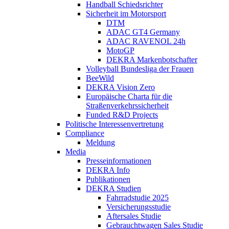
Handball Schiedsrichter
Sicherheit im Motorsport
DTM
ADAC GT4 Germany
ADAC RAVENOL 24h
MotoGP
DEKRA Markenbotschafter
Volleyball Bundesliga der Frauen
BeeWild
DEKRA Vision Zero
Europäische Charta für die
Straßenverkehrssicherheit
Funded R&D Projects
Politische Interessenvertretung
Compliance
Meldung
Media
Presseinformationen
DEKRA Info
Publikationen
DEKRA Studien
Fahrradstudie 2025
Versicherungsstudie
Aftersales Studie
Gebrauchtwagen Sales Studie