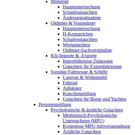
Motorrad
Hauptuntersuchung
Schadengutachten
Änderungsabnahme
Oldtimer & Youngtimer
Hauptuntersuchung
H-Kennzeichen
Schadengutachten
Wertgutachten
Oldtimer-Sachverständige
Kfz-Importe & -Exporte
Importfahrzeug Zulassung
Gutachten für Exportfahrzeuge
Sonstige Fahrzeuge & Schiffe
Caravan & Wohnmobil
Fahrrad
Anhänger
Kutschenprüfung
Gutachten für Boote und Yachten
Personenprüfung
Psychologische & ärztliche Gutachten
Medizinisch-Psychologische
Untersuchung (MPU)
Kostenlose MPU-Infoveranstaltung
Ärztliche Gutachten