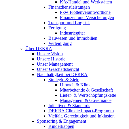
Kfz-Handel und Werkstätten
Finanzdienstleistungen
Pkw‑Flottenverantwortliche
Finanzen und Versicherungen
Transport und Logistik
Fertigung
Industriegüter
Bauwesen und Immobilien
Verteidigung
Über DEKRA
Unsere Vision
Unsere Historie
Unser Management
Unser Geschäftsbericht
Nachhaltigkeit bei DEKRA
Strategie & Ziele
Umwelt & Klima
Mitarbeitende & Gesellschaft
Liefer- & Wertschöpfungskette
Management & Governance
Initiativen & Standards
DEKRA Climate Impact-Programm
Vielfalt, Gerechtigkeit und Inklusion​
Sponsoring & Engagement
Kinderkappen