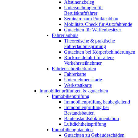
Abstinenzbeleg
Untersuchungen für
Berufskraftfahrer
Seminare zum Punkteabbau
Mobilitäts-Check für Autofahrende
Gutachten für Waffenbesitzer
Fahrerlaubnis
Theoretische & praktische
Fahrerlaubnisprüfung
Gutachten bei Körperbehinderungen
Rückmeldefahrt für ältere
Verkehrsteilnehmer
Fahrtenschreiberkarten
Fahrerkarte
Unternehmenskarte
Werkstattkarte
Immobilienprüfungen & -gutachten
Immobilienprüfung
Immobilienprüfung baubegleitend
Immobilienprüfung bei
Bestandsbauten
Bautenstandsdokumentation
Luftdichtheitsprüfung
Immobiliengutachten
Gutachten zu Gebäudeschäden