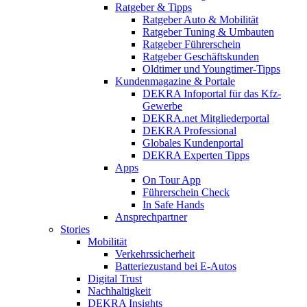
Ratgeber & Tipps
Ratgeber Auto & Mobilität
Ratgeber Tuning & Umbauten
Ratgeber Führerschein
Ratgeber Geschäftskunden
Oldtimer und Youngtimer-Tipps
Kundenmagazine & Portale
DEKRA Infoportal für das Kfz-
Gewerbe
DEKRA.net Mitgliederportal
DEKRA Professional
Globales Kundenportal
DEKRA Experten Tipps
Apps
On Tour App
Führerschein Check
In Safe Hands
Ansprechpartner
Stories
Mobilität
Verkehrssicherheit
Batteriezustand bei E-Autos
Digital Trust
Nachhaltigkeit
DEKRA Insights