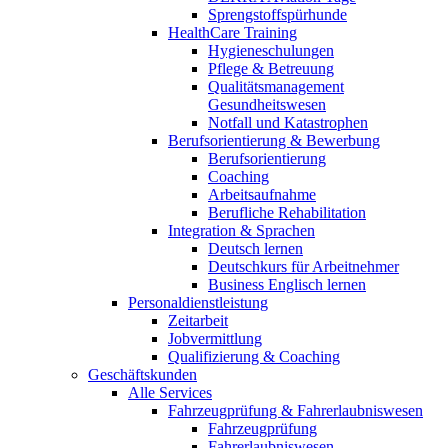
Sprengstoffspürhunde
HealthCare Training
Hygieneschulungen
Pflege & Betreuung
Qualitätsmanagement
Gesundheitswesen
Notfall und Katastrophen
Berufsorientierung & Bewerbung
Berufsorientierung
Coaching
Arbeitsaufnahme
Berufliche Rehabilitation
Integration & Sprachen
Deutsch lernen
Deutschkurs für Arbeitnehmer
Business Englisch lernen
Personaldienstleistung
Zeitarbeit
Jobvermittlung
Qualifizierung & Coaching
Geschäftskunden
Alle Services
Fahrzeugprüfung & Fahrerlaubniswesen
Fahrzeugprüfung
Fahrerlaubniswesen