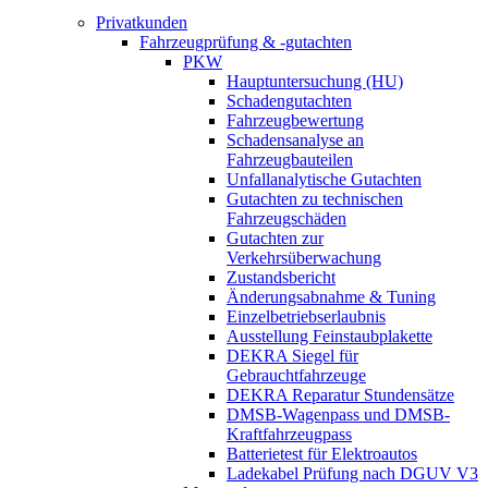
Privatkunden
Fahrzeugprüfung & -gutachten
PKW
Hauptuntersuchung (HU)
Schadengutachten
Fahrzeugbewertung
Schadensanalyse an
Fahrzeugbauteilen
Unfallanalytische Gutachten
Gutachten zu technischen
Fahrzeugschäden
Gutachten zur
Verkehrsüberwachung
Zustandsbericht
Änderungsabnahme & Tuning
Einzelbetriebserlaubnis
Ausstellung Feinstaubplakette
DEKRA Siegel für
Gebrauchtfahrzeuge
DEKRA Reparatur Stundensätze
DMSB-Wagenpass und DMSB-
Kraftfahrzeugpass
Batterietest für Elektroautos
Ladekabel Prüfung nach DGUV V3