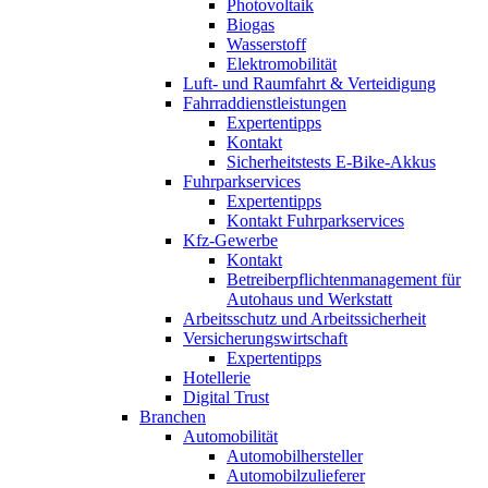
Photovoltaik
Biogas
Wasserstoff
Elektromobilität
Luft- und Raumfahrt & Verteidigung
Fahrraddienstleistungen
Expertentipps
Kontakt
Sicherheitstests E-Bike-Akkus
Fuhrparkservices
Expertentipps
Kontakt Fuhrparkservices
Kfz-Gewerbe
Kontakt
Betreiberpflichtenmanagement für
Autohaus und Werkstatt
Arbeitsschutz und Arbeitssicherheit
Versicherungswirtschaft
Expertentipps
Hotellerie
Digital Trust
Branchen
Automobilität
Automobilhersteller
Automobilzulieferer