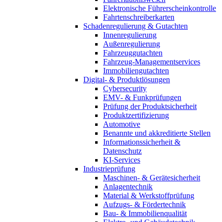
Elektronische Führerscheinkontrolle
Fahrtenschreiberkarten
Schadenregulierung & Gutachten
Innenregulierung
Außenregulierung
Fahrzeuggutachten
Fahrzeug-Managementservices
Immobiliengutachten
Digital- & Produktlösungen
Cybersecurity
EMV- & Funkprüfungen
Prüfung der Produktsicherheit
Produktzertifizierung
Automotive
Benannte und akkreditierte Stellen
Informationssicherheit &
Datenschutz
KI-Services
Industrieprüfung
Maschinen- & Gerätesicherheit
Anlagentechnik
Material & Werkstoffprüfung
Aufzugs- & Fördertechnik
Bau- & Immobilienqualität