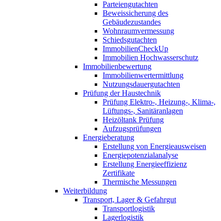
Parteiengutachten
Beweissicherung des
Gebäudezustandes
Wohnraumvermessung
Schiedsgutachten
ImmobilienCheckUp
Immobilien Hochwasserschutz
Immobilienbewertung
Immobilienwertermittlung
Nutzungsdauergutachten
Prüfung der Haustechnik
Prüfung Elektro-, Heizung-, Klima-,
Lüftungs-, Sanitäranlagen
Heizöltank Prüfung
Aufzugsprüfungen
Energieberatung
Erstellung von Energieausweisen
Energiepotenzialanalyse
Erstellung Energieeffizienz
Zertifikate
Thermische Messungen
Weiterbildung
Transport, Lager & Gefahrgut
Transportlogistik
Lagerlogistik