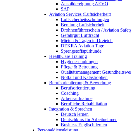
Ausbildereignung AEVO
SAP
Aviation Services (Luftsicherheit)
Luftsicherheitsschulungen
Beratung Luftsicherheit
Drohnenführerschein / Aviation Safet
Gefahrgut Luftfracht
Mieten & Tagen in Dreieich
DEKRA Aviation Tage
Sprengstoffspürhunde
HealthCare Training
Hygieneschulungen
Pflege & Betreuung
Qualitätsmanagement Gesundheitswe
Notfall und Katastrophen
Berufsorientierung & Bewerbung
Berufsorientierung
Coaching
Arbeitsaufnahme
Berufliche Rehabilitation
Integration & Sprachen
Deutsch lernen
Deutschkurs für Arbeitnehmer
Business Englisch lernen
Personaldienstleistung