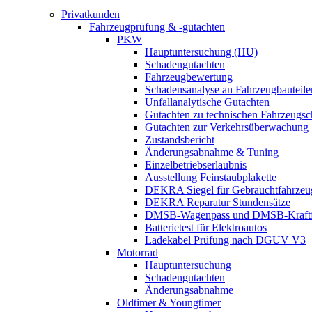
Privatkunden
Fahrzeugprüfung & -gutachten
PKW
Hauptuntersuchung (HU)
Schadengutachten
Fahrzeugbewertung
Schadensanalyse an Fahrzeugbauteile
Unfallanalytische Gutachten
Gutachten zu technischen Fahrzeugs
Gutachten zur Verkehrsüberwachung
Zustandsbericht
Änderungsabnahme & Tuning
Einzelbetriebserlaubnis
Ausstellung Feinstaubplakette
DEKRA Siegel für Gebrauchtfahrzeu
DEKRA Reparatur Stundensätze
DMSB-Wagenpass und DMSB-Kraftf
Batterietest für Elektroautos
Ladekabel Prüfung nach DGUV V3
Motorrad
Hauptuntersuchung
Schadengutachten
Änderungsabnahme
Oldtimer & Youngtimer