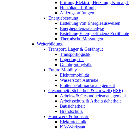
Prüfung Elektro-, Heizung-, Klima-, 
Heizöltank Prüfung
Aufzugsprüfungen
Energieberatung
Erstellung von Energieausweisen
Energiepotenzialanalyse
Erstellung Energieeffizienz Zertifikate
Thermische Messungen
Weiterbildung
Transport, Lager & Gefahrgut
Transportlogistik
Lagerlogistik
Gefahrgutlogistik
Future Mobility
Elektromobilität
Wasserstoff-Antriebe
Flotten-/Fuhrparkmanagement
Gesundheit, Sicherheit & Umwelt (HSE)
Arbeits- & Gesundheitsmanagement
Arbeitsschutz & Arbeitssicherheit
Bausicherheit
Brandschutz
Handwerk & Industrie
Elektrotechnik
Kfz-Werkstatt