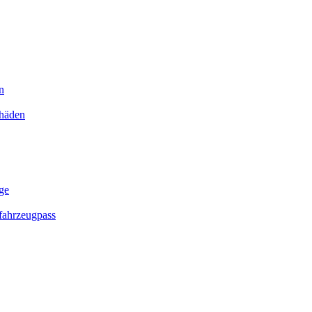
n
chäden
ge
ahrzeugpass