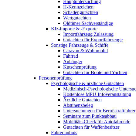
Hauptuntersuchung
H-Kennzeichen
Schadengutachten
Wertgutachten
Oldtimer-Sachverständige
Kfz-Importe & -Exporte
Importfahrzeug Zulassung
Gutachten für Exportfahrzeuge
Sonstige Fahrzeuge & Schiffe
Caravan & Wohnmobil
Fahrrad
Anhänger
Kutschenprüfung
Gutachten für Boote und Yachten
Personenprüfung
Psychologische & ärztliche Gutachten
Medizinisch-Psychologische Unters
Kostenlose MPU-Infoveranstaltung
Ärztliche Gutachten
Abstinenzbeleg
Untersuchungen für Berufskraftfahrer
Seminare zum Punkteabbau
Mobilitäts-Check für Autofahrende
Gutachten für Waffenbesitzer
Fahrerlaubnis