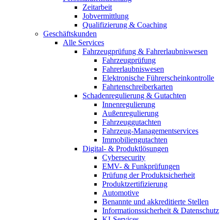
Zeitarbeit
Jobvermittlung
Qualifizierung & Coaching
Geschäftskunden
Alle Services
Fahrzeugprüfung & Fahrerlaubniswesen
Fahrzeugprüfung
Fahrerlaubniswesen
Elektronische Führerscheinkontrolle
Fahrtenschreiberkarten
Schadenregulierung & Gutachten
Innenregulierung
Außenregulierung
Fahrzeuggutachten
Fahrzeug-Managementservices
Immobiliengutachten
Digital- & Produktlösungen
Cybersecurity
EMV- & Funkprüfungen
Prüfung der Produktsicherheit
Produktzertifizierung
Automotive
Benannte und akkreditierte Stellen
Informationssicherheit & Datenschutz
KI-Services