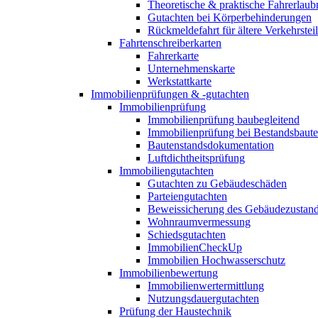
Theoretische & praktische Fahrerlaub
Gutachten bei Körperbehinderungen
Rückmeldefahrt für ältere Verkehrste
Fahrtenschreiberkarten
Fahrerkarte
Unternehmenskarte
Werkstattkarte
Immobilienprüfungen & -gutachten
Immobilienprüfung
Immobilienprüfung baubegleitend
Immobilienprüfung bei Bestandsbaut
Bautenstandsdokumentation
Luftdichtheitsprüfung
Immobiliengutachten
Gutachten zu Gebäudeschäden
Parteiengutachten
Beweissicherung des Gebäudezustan
Wohnraumvermessung
Schiedsgutachten
ImmobilienCheckUp
Immobilien Hochwasserschutz
Immobilienbewertung
Immobilienwertermittlung
Nutzungsdauergutachten
Prüfung der Haustechnik