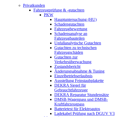
Privatkunden
Fahrzeugprüfung & -gutachten
PKW
Hauptuntersuchung (HU)
Schadengutachten
Fahrzeugbewertung
Schadensanalyse an
Fahrzeugbauteilen
Unfallanalytische Gutachten
Gutachten zu technischen
Fahrzeugschäden
Gutachten zur
Verkehrsüberwachung
Zustandsbericht
Änderungsabnahme & Tuning
Einzelbetriebserlaubnis
Ausstellung Feinstaubplakette
DEKRA Siegel für
Gebrauchtfahrzeuge
DEKRA Reparatur Stundensätze
DMSB-Wagenpass und DMSB-
Kraftfahrzeugpass
Batterietest für Elektroautos
Ladekabel Prüfung nach DGUV V3