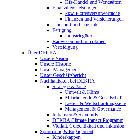
Kfz-Handel und Werkstätten
Finanzdienstleistungen
Pkw‑Flottenverantwortliche
Finanzen und Versicherungen
Transport und Logistik
Fertigung
Industriegüter
Bauwesen und Immobilien
Verteidigung
Über DEKRA
Unsere Vision
Unsere Historie
Unser Management
Unser Geschäftsbericht
Nachhaltigkeit bei DEKRA
Strategie & Ziele
Umwelt & Klima
Mitarbeitende & Gesellschaft
Liefer- & Wertschöpfungskette
Management & Governance
Initiativen & Standards
DEKRA Climate Impact-Programm
Vielfalt, Gerechtigkeit und Inklusion​
Sponsoring & Engagement
Kinderkappen