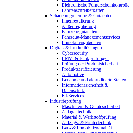
Elektronische Führerscheinkontrolle
Fahrtenschreiberkarten
Schadenregulierung & Gutachten
Innenregulierung
Außenregulierung
Fahrzeuggutachten
Fahrzeug-Managementservices
Immobiliengutachten
Digital- & Produktlösungen
Cybersecurity
EMV- & Funkprüfungen
Prüfung der Produktsicherheit
Produktzertifizierung
Automotive
Benannte und akkreditierte Stellen
Informationssicherheit &
Datenschutz
KI-Services
Industrieprüfung
Maschinen- & Gerätesicherheit
Anlagentechnik
Material & Werkstoffprüfung
Aufzugs- & Fördertechnik
Bau- & Immobilienqualität