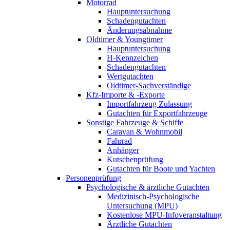
Motorrad
Hauptuntersuchung
Schadengutachten
Änderungsabnahme
Oldtimer & Youngtimer
Hauptuntersuchung
H-Kennzeichen
Schadengutachten
Wertgutachten
Oldtimer-Sachverständige
Kfz-Importe & -Exporte
Importfahrzeug Zulassung
Gutachten für Exportfahrzeuge
Sonstige Fahrzeuge & Schiffe
Caravan & Wohnmobil
Fahrrad
Anhänger
Kutschenprüfung
Gutachten für Boote und Yachten
Personenprüfung
Psychologische & ärztliche Gutachten
Medizinisch-Psychologische
Untersuchung (MPU)
Kostenlose MPU-Infoveranstaltung
Ärztliche Gutachten