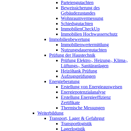
Parteiengutachten
Beweissicherung des
Gebäudezustandes
Wohnraumvermessung
Schiedsgutachten
ImmobilienCheckUp
Immobilien Hochwasserschutz
Immobilienbewertung
Immobilienwertermittlung
Nutzungsdauergutachten
Prüfung der Haustechnik
Prüfung Elektro-, Heizung-, Klima-,
Lüftungs-, Sanitäranlagen
Heizöltank Prüfung
Aufzugsprüfungen
Energieberatung
Erstellung von Energieausweisen
Energiepotenzialanalyse
Erstellung Energieeffizienz
Zertifikate
Thermische Messungen
Weiterbildung
Transport, Lager & Gefahrgut
Transportlogistik
Lagerlogistik