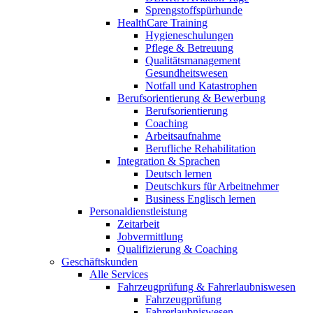
Sprengstoffspürhunde
HealthCare Training
Hygieneschulungen
Pflege & Betreuung
Qualitätsmanagement
Gesundheitswesen
Notfall und Katastrophen
Berufsorientierung & Bewerbung
Berufsorientierung
Coaching
Arbeitsaufnahme
Berufliche Rehabilitation
Integration & Sprachen
Deutsch lernen
Deutschkurs für Arbeitnehmer
Business Englisch lernen
Personaldienstleistung
Zeitarbeit
Jobvermittlung
Qualifizierung & Coaching
Geschäftskunden
Alle Services
Fahrzeugprüfung & Fahrerlaubniswesen
Fahrzeugprüfung
Fahrerlaubniswesen