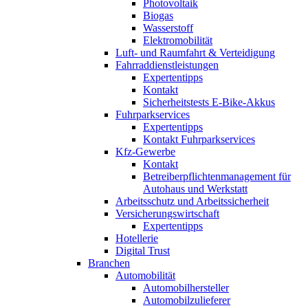
Photovoltaik
Biogas
Wasserstoff
Elektromobilität
Luft- und Raumfahrt & Verteidigung
Fahrraddienstleistungen
Expertentipps
Kontakt
Sicherheitstests E-Bike-Akkus
Fuhrparkservices
Expertentipps
Kontakt Fuhrparkservices
Kfz-Gewerbe
Kontakt
Betreiberpflichtenmanagement für
Autohaus und Werkstatt
Arbeitsschutz und Arbeitssicherheit
Versicherungswirtschaft
Expertentipps
Hotellerie
Digital Trust
Branchen
Automobilität
Automobilhersteller
Automobilzulieferer