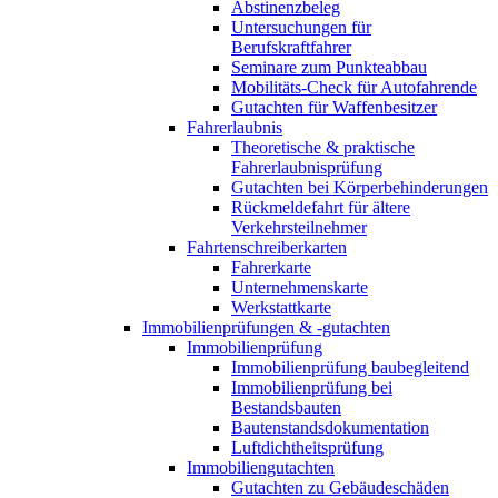
Abstinenzbeleg
Untersuchungen für
Berufskraftfahrer
Seminare zum Punkteabbau
Mobilitäts-Check für Autofahrende
Gutachten für Waffenbesitzer
Fahrerlaubnis
Theoretische & praktische
Fahrerlaubnisprüfung
Gutachten bei Körperbehinderungen
Rückmeldefahrt für ältere
Verkehrsteilnehmer
Fahrtenschreiberkarten
Fahrerkarte
Unternehmenskarte
Werkstattkarte
Immobilienprüfungen & -gutachten
Immobilienprüfung
Immobilienprüfung baubegleitend
Immobilienprüfung bei
Bestandsbauten
Bautenstandsdokumentation
Luftdichtheitsprüfung
Immobiliengutachten
Gutachten zu Gebäudeschäden