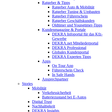
Ratgeber & Tipps
Ratgeber Auto & Mobilität
Ratgeber Tuning & Umbauten
Ratgeber Führerschein
Ratgeber Geschäftskunden
Oldtimer und Youngtimer-Tipps
Kundenmagazine & Portale
DEKRA Infoportal für das Kfz-
Gewerbe
DEKRA.net Mitgliederportal
DEKRA Professional
Globales Kundenportal
DEKRA Experten Tipps
Apps
On Tour App
Führerschein Check
In Safe Hands
Ansprechpartner
Stories
Mobilität
Verkehrssicherheit
Batteriezustand bei E-Autos
Digital Trust
Nachhaltigkeit
DEKRA Insights