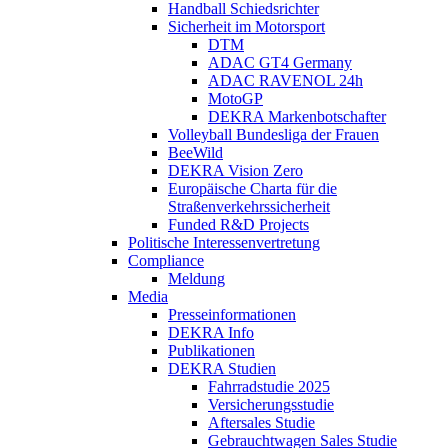
Handball Schiedsrichter
Sicherheit im Motorsport
DTM
ADAC GT4 Germany
ADAC RAVENOL 24h
MotoGP
DEKRA Markenbotschafter
Volleyball Bundesliga der Frauen
BeeWild
DEKRA Vision Zero
Europäische Charta für die
Straßenverkehrssicherheit
Funded R&D Projects
Politische Interessenvertretung
Compliance
Meldung
Media
Presseinformationen
DEKRA Info
Publikationen
DEKRA Studien
Fahrradstudie 2025
Versicherungsstudie
Aftersales Studie
Gebrauchtwagen Sales Studie