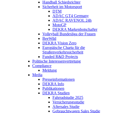
Handball Schiedsrichter
Sicherheit im Motorsport
DTM
ADAC GT4 Germany
ADAC RAVENOL 24h
MotoGP
DEKRA Markenbotschafter
Volleyball Bundesliga der Frauen
BeeWild
DEKRA Vision Zero
Europäische Charta für die
Straßenverkehrssicherheit
Funded R&D Projects
Politische Interessenvertretung
Compliance
Meldung
Media
Presseinformationen
DEKRA Info
Publikationen
DEKRA Studien
Fahrradstudie 2025
Versicherungsstudie
Aftersales Studie
Gebrauchtwagen Sales Studie