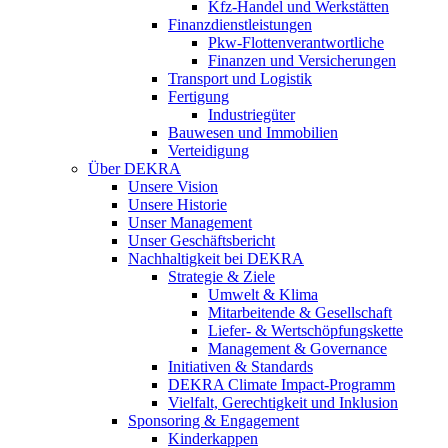
Kfz-Handel und Werkstätten
Finanzdienstleistungen
Pkw‑Flottenverantwortliche
Finanzen und Versicherungen
Transport und Logistik
Fertigung
Industriegüter
Bauwesen und Immobilien
Verteidigung
Über DEKRA
Unsere Vision
Unsere Historie
Unser Management
Unser Geschäftsbericht
Nachhaltigkeit bei DEKRA
Strategie & Ziele
Umwelt & Klima
Mitarbeitende & Gesellschaft
Liefer- & Wertschöpfungskette
Management & Governance
Initiativen & Standards
DEKRA Climate Impact-Programm
Vielfalt, Gerechtigkeit und Inklusion​
Sponsoring & Engagement
Kinderkappen