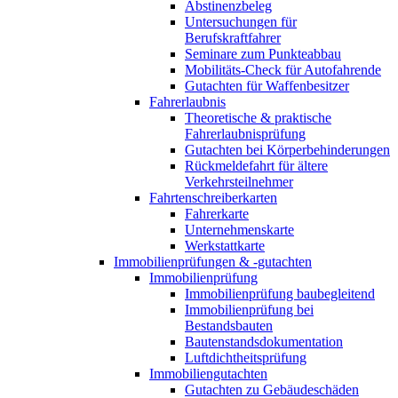
Abstinenzbeleg
Untersuchungen für
Berufskraftfahrer
Seminare zum Punkteabbau
Mobilitäts-Check für Autofahrende
Gutachten für Waffenbesitzer
Fahrerlaubnis
Theoretische & praktische
Fahrerlaubnisprüfung
Gutachten bei Körperbehinderungen
Rückmeldefahrt für ältere
Verkehrsteilnehmer
Fahrtenschreiberkarten
Fahrerkarte
Unternehmenskarte
Werkstattkarte
Immobilienprüfungen & -gutachten
Immobilienprüfung
Immobilienprüfung baubegleitend
Immobilienprüfung bei
Bestandsbauten
Bautenstandsdokumentation
Luftdichtheitsprüfung
Immobiliengutachten
Gutachten zu Gebäudeschäden