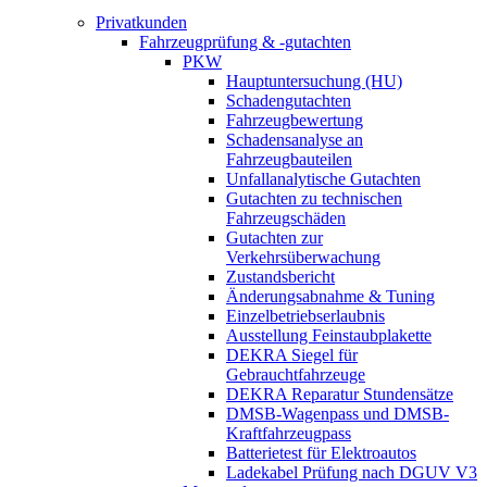
Privatkunden
Fahrzeugprüfung & -gutachten
PKW
Hauptuntersuchung (HU)
Schadengutachten
Fahrzeugbewertung
Schadensanalyse an
Fahrzeugbauteilen
Unfallanalytische Gutachten
Gutachten zu technischen
Fahrzeugschäden
Gutachten zur
Verkehrsüberwachung
Zustandsbericht
Änderungsabnahme & Tuning
Einzelbetriebserlaubnis
Ausstellung Feinstaubplakette
DEKRA Siegel für
Gebrauchtfahrzeuge
DEKRA Reparatur Stundensätze
DMSB-Wagenpass und DMSB-
Kraftfahrzeugpass
Batterietest für Elektroautos
Ladekabel Prüfung nach DGUV V3