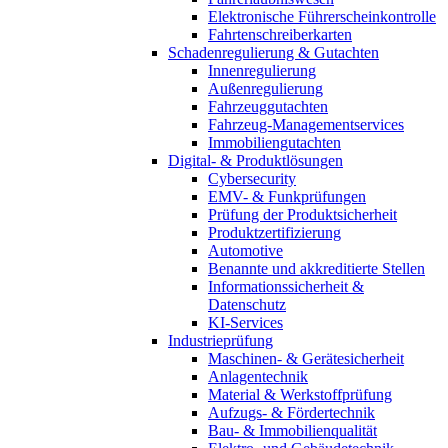
Elektronische Führerscheinkontrolle
Fahrtenschreiberkarten
Schadenregulierung & Gutachten
Innenregulierung
Außenregulierung
Fahrzeuggutachten
Fahrzeug-Managementservices
Immobiliengutachten
Digital- & Produktlösungen
Cybersecurity
EMV- & Funkprüfungen
Prüfung der Produktsicherheit
Produktzertifizierung
Automotive
Benannte und akkreditierte Stellen
Informationssicherheit &
Datenschutz
KI-Services
Industrieprüfung
Maschinen- & Gerätesicherheit
Anlagentechnik
Material & Werkstoffprüfung
Aufzugs- & Fördertechnik
Bau- & Immobilienqualität