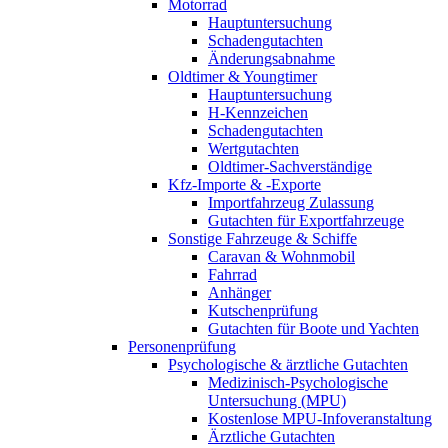
Motorrad
Hauptuntersuchung
Schadengutachten
Änderungsabnahme
Oldtimer & Youngtimer
Hauptuntersuchung
H-Kennzeichen
Schadengutachten
Wertgutachten
Oldtimer-Sachverständige
Kfz-Importe & -Exporte
Importfahrzeug Zulassung
Gutachten für Exportfahrzeuge
Sonstige Fahrzeuge & Schiffe
Caravan & Wohnmobil
Fahrrad
Anhänger
Kutschenprüfung
Gutachten für Boote und Yachten
Personenprüfung
Psychologische & ärztliche Gutachten
Medizinisch-Psychologische
Untersuchung (MPU)
Kostenlose MPU-Infoveranstaltung
Ärztliche Gutachten