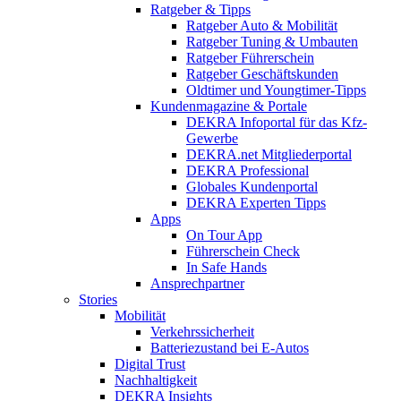
Ratgeber & Tipps
Ratgeber Auto & Mobilität
Ratgeber Tuning & Umbauten
Ratgeber Führerschein
Ratgeber Geschäftskunden
Oldtimer und Youngtimer-Tipps
Kundenmagazine & Portale
DEKRA Infoportal für das Kfz-
Gewerbe
DEKRA.net Mitgliederportal
DEKRA Professional
Globales Kundenportal
DEKRA Experten Tipps
Apps
On Tour App
Führerschein Check
In Safe Hands
Ansprechpartner
Stories
Mobilität
Verkehrssicherheit
Batteriezustand bei E-Autos
Digital Trust
Nachhaltigkeit
DEKRA Insights