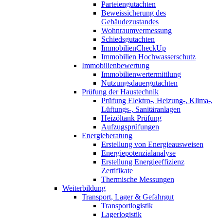
Parteiengutachten
Beweissicherung des
Gebäudezustandes
Wohnraumvermessung
Schiedsgutachten
ImmobilienCheckUp
Immobilien Hochwasserschutz
Immobilienbewertung
Immobilienwertermittlung
Nutzungsdauergutachten
Prüfung der Haustechnik
Prüfung Elektro-, Heizung-, Klima-,
Lüftungs-, Sanitäranlagen
Heizöltank Prüfung
Aufzugsprüfungen
Energieberatung
Erstellung von Energieausweisen
Energiepotenzialanalyse
Erstellung Energieeffizienz
Zertifikate
Thermische Messungen
Weiterbildung
Transport, Lager & Gefahrgut
Transportlogistik
Lagerlogistik