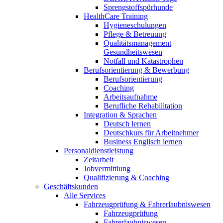
Sprengstoffspürhunde
HealthCare Training
Hygieneschulungen
Pflege & Betreuung
Qualitätsmanagement
Gesundheitswesen
Notfall und Katastrophen
Berufsorientierung & Bewerbung
Berufsorientierung
Coaching
Arbeitsaufnahme
Berufliche Rehabilitation
Integration & Sprachen
Deutsch lernen
Deutschkurs für Arbeitnehmer
Business Englisch lernen
Personaldienstleistung
Zeitarbeit
Jobvermittlung
Qualifizierung & Coaching
Geschäftskunden
Alle Services
Fahrzeugprüfung & Fahrerlaubniswesen
Fahrzeugprüfung
Fahrerlaubniswesen