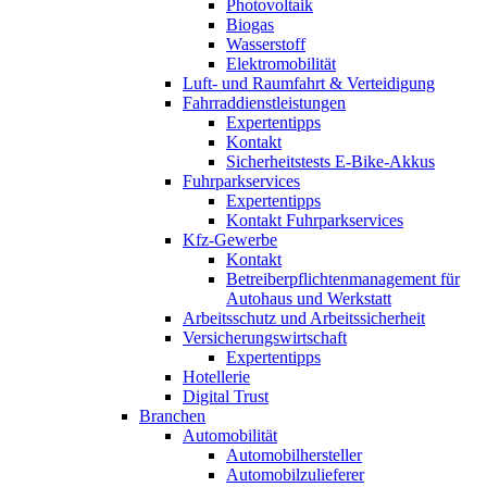
Photovoltaik
Biogas
Wasserstoff
Elektromobilität
Luft- und Raumfahrt & Verteidigung
Fahrraddienstleistungen
Expertentipps
Kontakt
Sicherheitstests E-Bike-Akkus
Fuhrparkservices
Expertentipps
Kontakt Fuhrparkservices
Kfz-Gewerbe
Kontakt
Betreiberpflichtenmanagement für
Autohaus und Werkstatt
Arbeitsschutz und Arbeitssicherheit
Versicherungswirtschaft
Expertentipps
Hotellerie
Digital Trust
Branchen
Automobilität
Automobilhersteller
Automobilzulieferer