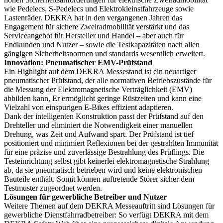
wie Pedelecs, S-Pedelecs und Elektrokleinstfahrzeuge sowie
Lastenräder. DEKRA hat in den vergangenen Jahren das
Engagement für sichere Zweiradmobilität verstärkt und das
Serviceangebot für Hersteller und Handel – aber auch für
Endkunden und Nutzer – sowie die Testkapazitäten nach allen
gängigen Sicherheitsnormen und standards wesentlich erweitert.
Innovation: Pneumatischer EMV-Prüfstand
Ein Highlight auf dem DEKRA Messestand ist ein neuartiger
pneumatischer Prüfstand, der alle normativen Betriebszustände für
die Messung der Elektromagnetische Verträglichkeit (EMV)
abbilden kann, Er ermöglicht geringe Rüstzeiten und kann eine
Vielzahl von einspurigen E-Bikes effizient adaptieren.
Dank der intelligenten Konstruktion passt der Prüfstand auf den
Drehteller und eliminiert die Notwendigkeit einer manuellen
Drehung, was Zeit und Aufwand spart. Der Prüfstand ist tief
positioniert und minimiert Reflexionen bei der gestrahlten Immunität
für eine präzise und zuverlässige Bestrahlung des Prüflings. Die
Testeinrichtung selbst gibt keinerlei elektromagnetische Strahlung
ab, da sie pneumatisch betrieben wird und keine elektronischen
Bauteile enthält. Somit können auftretende Störer sicher dem
Testmuster zugeordnet werden.
Lösungen für gewerbliche Betreiber und Nutzer
Weitere Themen auf dem DEKRA Messeauftritt sind Lösungen für
gewerbliche Dienstfahrradbetreiber: So verfügt DEKRA mit dem