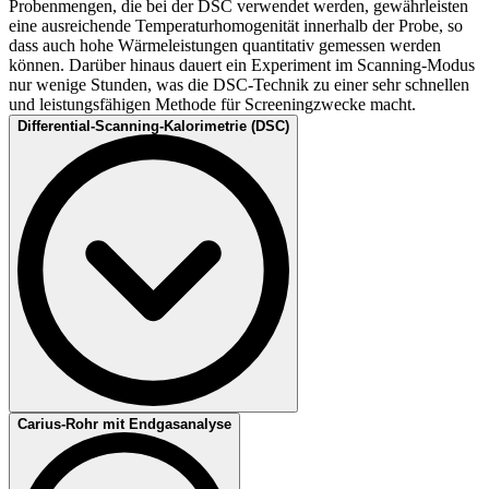
Probenmengen, die bei der DSC verwendet werden, gewährleisten
eine ausreichende Temperaturhomogenität innerhalb der Probe, so
dass auch hohe Wärmeleistungen quantitativ gemessen werden
können. Darüber hinaus dauert ein Experiment im Scanning-Modus
nur wenige Stunden, was die DSC-Technik zu einer sehr schnellen
und leistungsfähigen Methode für Screeningzwecke macht.
Differential-Scanning-Kalorimetrie (DSC)
Die DSC ist eine Methode zur thermischen Analyse mit kleinen
Carius-Rohr mit Endgasanalyse
Proben von wenigen Milligramm (mikrothermische Analyse). Da
die Methode im Mikrobereich mit wenigen Milligramm Substanz
arbeitet, können auch stark exotherme Prozesse unter extremen