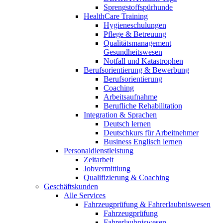
Sprengstoffspürhunde
HealthCare Training
Hygieneschulungen
Pflege & Betreuung
Qualitätsmanagement
Gesundheitswesen
Notfall und Katastrophen
Berufsorientierung & Bewerbung
Berufsorientierung
Coaching
Arbeitsaufnahme
Berufliche Rehabilitation
Integration & Sprachen
Deutsch lernen
Deutschkurs für Arbeitnehmer
Business Englisch lernen
Personaldienstleistung
Zeitarbeit
Jobvermittlung
Qualifizierung & Coaching
Geschäftskunden
Alle Services
Fahrzeugprüfung & Fahrerlaubniswesen
Fahrzeugprüfung
Fahrerlaubniswesen