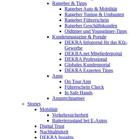
Ratgeber & Tipps
Ratgeber Auto & Mobilität
Ratgeber Tuning & Umbauten
Ratgeber Führerschein
Ratgeber Geschäftskunden
Oldtimer und Youngtimer-Tipps
Kundenmagazine & Portale
DEKRA Infoportal für das Kfz-
Gewerbe
DEKRA.net Mitgliederportal
DEKRA Professional
Globales Kundenportal
DEKRA Experten Tipps
Apps
On Tour App
Führerschein Check
In Safe Hands
Ansprechpartner
Stories
Mobilität
Verkehrssicherheit
Batteriezustand bei E-Autos
Digital Trust
Nachhaltigkeit
DEKRA Insights