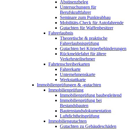
Abstinenzbeleg
Untersuchungen für
Berufskraftfahrer
Seminare zum Punkteabbau
Mobilitäts-Check für Autofahrende
Gutachten für Waffenbesitzer
Fahrerlaubnis
Theoretische & praktische
Fahrerlaubnisprüfung
Gutachten bei Körperbehinderungen
Rückmeldefahrt für ältere
Verkehrsteilnehmer
Fahrtenschreiberkarten
Fahrerkarte
Unternehmenskarte
Werkstattkarte
Immobilienprüfungen & -gutachten
Immobilienprüfung
Immobilienprüfung baubegleitend
Immobilienprüfung bei
Bestandsbauten
Bautenstandsdokumentation
Luftdichtheitsprüfung
Immobiliengutachten
Gutachten zu Gebäudeschäden