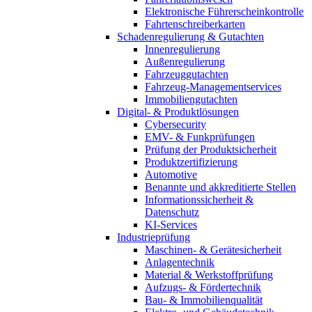
Elektronische Führerscheinkontrolle
Fahrtenschreiberkarten
Schadenregulierung & Gutachten
Innenregulierung
Außenregulierung
Fahrzeuggutachten
Fahrzeug-Managementservices
Immobiliengutachten
Digital- & Produktlösungen
Cybersecurity
EMV- & Funkprüfungen
Prüfung der Produktsicherheit
Produktzertifizierung
Automotive
Benannte und akkreditierte Stellen
Informationssicherheit &
Datenschutz
KI-Services
Industrieprüfung
Maschinen- & Gerätesicherheit
Anlagentechnik
Material & Werkstoffprüfung
Aufzugs- & Fördertechnik
Bau- & Immobilienqualität