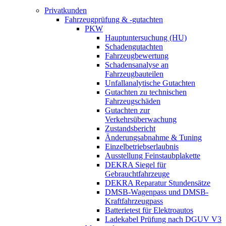
Privatkunden
Fahrzeugprüfung & -gutachten
PKW
Hauptuntersuchung (HU)
Schadengutachten
Fahrzeugbewertung
Schadensanalyse an
Fahrzeugbauteilen
Unfallanalytische Gutachten
Gutachten zu technischen
Fahrzeugschäden
Gutachten zur
Verkehrsüberwachung
Zustandsbericht
Änderungsabnahme & Tuning
Einzelbetriebserlaubnis
Ausstellung Feinstaubplakette
DEKRA Siegel für
Gebrauchtfahrzeuge
DEKRA Reparatur Stundensätze
DMSB-Wagenpass und DMSB-
Kraftfahrzeugpass
Batterietest für Elektroautos
Ladekabel Prüfung nach DGUV V3