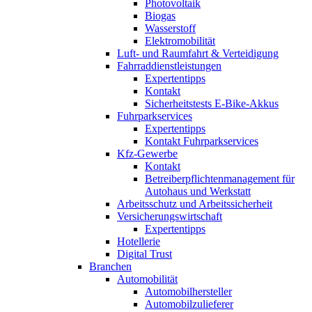
Photovoltaik
Biogas
Wasserstoff
Elektromobilität
Luft- und Raumfahrt & Verteidigung
Fahrraddienstleistungen
Expertentipps
Kontakt
Sicherheitstests E-Bike-Akkus
Fuhrparkservices
Expertentipps
Kontakt Fuhrparkservices
Kfz-Gewerbe
Kontakt
Betreiberpflichtenmanagement für
Autohaus und Werkstatt
Arbeitsschutz und Arbeitssicherheit
Versicherungswirtschaft
Expertentipps
Hotellerie
Digital Trust
Branchen
Automobilität
Automobilhersteller
Automobilzulieferer