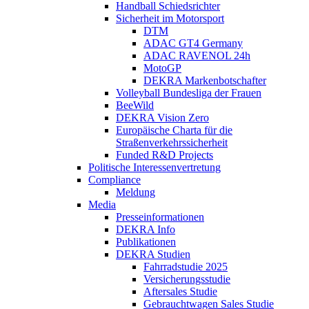
Handball Schiedsrichter
Sicherheit im Motorsport
DTM
ADAC GT4 Germany
ADAC RAVENOL 24h
MotoGP
DEKRA Markenbotschafter
Volleyball Bundesliga der Frauen
BeeWild
DEKRA Vision Zero
Europäische Charta für die
Straßenverkehrssicherheit
Funded R&D Projects
Politische Interessenvertretung
Compliance
Meldung
Media
Presseinformationen
DEKRA Info
Publikationen
DEKRA Studien
Fahrradstudie 2025
Versicherungsstudie
Aftersales Studie
Gebrauchtwagen Sales Studie