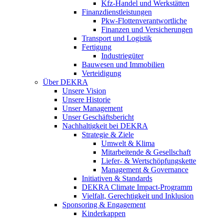
Kfz-Handel und Werkstätten
Finanzdienstleistungen
Pkw‑Flottenverantwortliche
Finanzen und Versicherungen
Transport und Logistik
Fertigung
Industriegüter
Bauwesen und Immobilien
Verteidigung
Über DEKRA
Unsere Vision
Unsere Historie
Unser Management
Unser Geschäftsbericht
Nachhaltigkeit bei DEKRA
Strategie & Ziele
Umwelt & Klima
Mitarbeitende & Gesellschaft
Liefer- & Wertschöpfungskette
Management & Governance
Initiativen & Standards
DEKRA Climate Impact-Programm
Vielfalt, Gerechtigkeit und Inklusion​
Sponsoring & Engagement
Kinderkappen