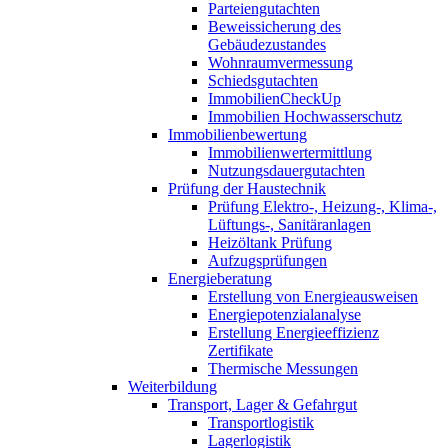
Parteiengutachten
Beweissicherung des
Gebäudezustandes
Wohnraumvermessung
Schiedsgutachten
ImmobilienCheckUp
Immobilien Hochwasserschutz
Immobilienbewertung
Immobilienwertermittlung
Nutzungsdauergutachten
Prüfung der Haustechnik
Prüfung Elektro-, Heizung-, Klima-,
Lüftungs-, Sanitäranlagen
Heizöltank Prüfung
Aufzugsprüfungen
Energieberatung
Erstellung von Energieausweisen
Energiepotenzialanalyse
Erstellung Energieeffizienz
Zertifikate
Thermische Messungen
Weiterbildung
Transport, Lager & Gefahrgut
Transportlogistik
Lagerlogistik