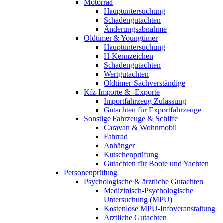
Motorrad
Hauptuntersuchung
Schadengutachten
Änderungsabnahme
Oldtimer & Youngtimer
Hauptuntersuchung
H-Kennzeichen
Schadengutachten
Wertgutachten
Oldtimer-Sachverständige
Kfz-Importe & -Exporte
Importfahrzeug Zulassung
Gutachten für Exportfahrzeuge
Sonstige Fahrzeuge & Schiffe
Caravan & Wohnmobil
Fahrrad
Anhänger
Kutschenprüfung
Gutachten für Boote und Yachten
Personenprüfung
Psychologische & ärztliche Gutachten
Medizinisch-Psychologische
Untersuchung (MPU)
Kostenlose MPU-Infoveranstaltung
Ärztliche Gutachten