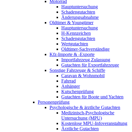
Motorrad
Hauptuntersuchung
Schadengutachten
Änderungsabnahme
Oldtimer & Youngtimer
Hauptuntersuchung
H-Kennzeichen
Schadengutachten
Wertgutachten
Oldtimer-Sachverständige
Kfz-Importe & -Exporte
Importfahrzeug Zulassung
Gutachten für Exportfahrzeuge
Sonstige Fahrzeuge & Schiffe
Caravan & Wohnmobil
Fahrrad
Anhänger
Kutschenprüfung
Gutachten für Boote und Yachten
Personenprüfung
Psychologische & ärztliche Gutachten
Medizinisch-Psychologische
Untersuchung (MPU)
Kostenlose MPU-Infoveranstaltung
Ärztliche Gutachten