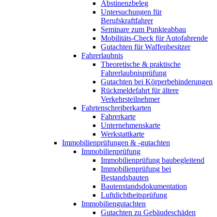
Abstinenzbeleg
Untersuchungen für
Berufskraftfahrer
Seminare zum Punkteabbau
Mobilitäts-Check für Autofahrende
Gutachten für Waffenbesitzer
Fahrerlaubnis
Theoretische & praktische
Fahrerlaubnisprüfung
Gutachten bei Körperbehinderungen
Rückmeldefahrt für ältere
Verkehrsteilnehmer
Fahrtenschreiberkarten
Fahrerkarte
Unternehmenskarte
Werkstattkarte
Immobilienprüfungen & -gutachten
Immobilienprüfung
Immobilienprüfung baubegleitend
Immobilienprüfung bei
Bestandsbauten
Bautenstandsdokumentation
Luftdichtheitsprüfung
Immobiliengutachten
Gutachten zu Gebäudeschäden