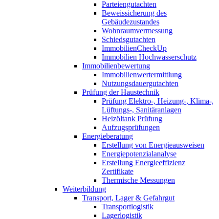
Parteiengutachten
Beweissicherung des
Gebäudezustandes
Wohnraumvermessung
Schiedsgutachten
ImmobilienCheckUp
Immobilien Hochwasserschutz
Immobilienbewertung
Immobilienwertermittlung
Nutzungsdauergutachten
Prüfung der Haustechnik
Prüfung Elektro-, Heizung-, Klima-,
Lüftungs-, Sanitäranlagen
Heizöltank Prüfung
Aufzugsprüfungen
Energieberatung
Erstellung von Energieausweisen
Energiepotenzialanalyse
Erstellung Energieeffizienz
Zertifikate
Thermische Messungen
Weiterbildung
Transport, Lager & Gefahrgut
Transportlogistik
Lagerlogistik