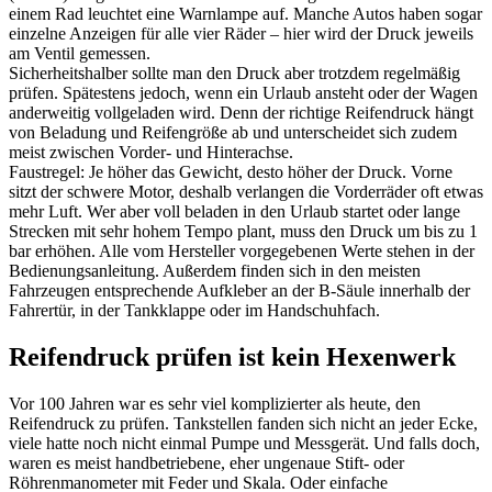
einem Rad leuchtet eine Warnlampe auf. Manche Autos haben sogar
einzelne Anzeigen für alle vier Räder – hier wird der Druck jeweils
am Ventil gemessen.
Sicherheitshalber sollte man den Druck aber trotzdem regelmäßig
prüfen. Spätestens jedoch, wenn ein Urlaub ansteht oder der Wagen
anderweitig vollgeladen wird. Denn der richtige Reifendruck hängt
von Beladung und Reifengröße ab und unterscheidet sich zudem
meist zwischen Vorder- und Hinterachse.
Faustregel: Je höher das Gewicht, desto höher der Druck. Vorne
sitzt der schwere Motor, deshalb verlangen die Vorderräder oft etwas
mehr Luft. Wer aber voll beladen in den Urlaub startet oder lange
Strecken mit sehr hohem Tempo plant, muss den Druck um bis zu 1
bar erhöhen. Alle vom Hersteller vorgegebenen Werte stehen in der
Bedienungsanleitung. Außerdem finden sich in den meisten
Fahrzeugen entsprechende Aufkleber an der B-Säule innerhalb der
Fahrertür, in der Tankklappe oder im Handschuhfach.
Reifendruck prüfen ist kein Hexenwerk
Vor 100 Jahren war es sehr viel komplizierter als heute, den
Reifendruck zu prüfen. Tankstellen fanden sich nicht an jeder Ecke,
viele hatte noch nicht einmal Pumpe und Messgerät. Und falls doch,
waren es meist handbetriebene, eher ungenaue Stift- oder
Röhrenmanometer mit Feder und Skala. Oder einfache