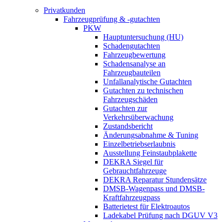
Privatkunden
Fahrzeugprüfung & -gutachten
PKW
Hauptuntersuchung (HU)
Schadengutachten
Fahrzeugbewertung
Schadensanalyse an
Fahrzeugbauteilen
Unfallanalytische Gutachten
Gutachten zu technischen
Fahrzeugschäden
Gutachten zur
Verkehrsüberwachung
Zustandsbericht
Änderungsabnahme & Tuning
Einzelbetriebserlaubnis
Ausstellung Feinstaubplakette
DEKRA Siegel für
Gebrauchtfahrzeuge
DEKRA Reparatur Stundensätze
DMSB-Wagenpass und DMSB-
Kraftfahrzeugpass
Batterietest für Elektroautos
Ladekabel Prüfung nach DGUV V3