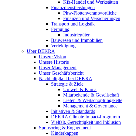
Kfz-Handel und Werkstätten
Finanzdienstleistungen
Pkw‑Flottenverantwortliche
Finanzen und Versicherungen
Transport und Logistik
Fertigung
Industriegüter
Bauwesen und Immobilien
Verteidigung
Über DEKRA
Unsere Vision
Unsere Historie
Unser Management
Unser Geschäftsbericht
Nachhaltigkeit bei DEKRA
Strategie & Ziele
Umwelt & Klima
Mitarbeitende & Gesellschaft
Liefer- & Wertschöpfungskette
Management & Governance
Initiativen & Standards
DEKRA Climate Impact-Programm
Vielfalt, Gerechtigkeit und Inklusion​
Sponsoring & Engagement
Kinderkappen