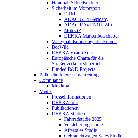
Handball Schiedsrichter
Sicherheit im Motorsport
DTM
ADAC GT4 Germany
ADAC RAVENOL 24h
MotoGP
DEKRA Markenbotschafter
Volleyball Bundesliga der Frauen
BeeWild
DEKRA Vision Zero
Europäische Charta für die
Straßenverkehrssicherheit
Funded R&D Projects
Politische Interessenvertretung
Compliance
Meldung
Media
Presseinformationen
DEKRA Info
Publikationen
DEKRA Studien
Fahrradstudie 2025
Versicherungsstudie
Aftersales Studie
Gebrauchtwagen Sales Studie