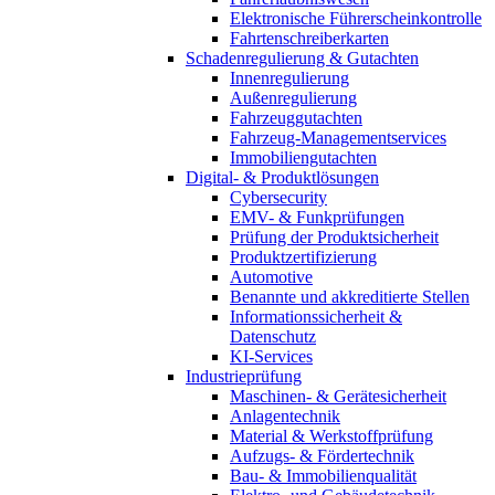
Elektronische Führerscheinkontrolle
Fahrtenschreiberkarten
Schadenregulierung & Gutachten
Innenregulierung
Außenregulierung
Fahrzeuggutachten
Fahrzeug-Managementservices
Immobiliengutachten
Digital- & Produktlösungen
Cybersecurity
EMV- & Funkprüfungen
Prüfung der Produktsicherheit
Produktzertifizierung
Automotive
Benannte und akkreditierte Stellen
Informationssicherheit &
Datenschutz
KI-Services
Industrieprüfung
Maschinen- & Gerätesicherheit
Anlagentechnik
Material & Werkstoffprüfung
Aufzugs- & Fördertechnik
Bau- & Immobilienqualität