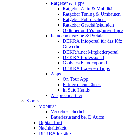
Ratgeber & Tipps
Ratgeber Auto & Mobilität
Ratgeber Tuning & Umbauten
Ratgeber Führerschein
Ratgeber Geschäftskunden
Oldtimer und Youngtimer-Tipps
Kundenmagazine & Portale
DEKRA Infoportal für das Kfz-
Gewerbe
DEKRA.net Mitgliederportal
DEKRA Professional
Globales Kundenportal
DEKRA Experten Tipps
Apps
On Tour App
Führerschein Check
In Safe Hands
Ansprechpartner
Stories
Mobilität
Verkehrssicherheit
Batteriezustand bei E-Autos
Digital Trust
Nachhaltigkeit
DEKRA Insights