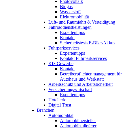
Photovoltaik
Biogas
Wasserstoff
Elektromobilität
Luft- und Raumfahrt & Verteidigung
Fahrraddienstleistungen
Expertentipps
Kontakt
Sicherheitstests E-Bike-Akkus
Fuhrparkservices
Expertentipps
Kontakt Fuhrparkservices
Kfz-Gewerbe
Kontakt
Betreiberpflichtenmanagement für
Autohaus und Werkstatt
Arbeitsschutz und Arbeitssicherheit
Versicherungswirtschaft
Expertentipps
Hotellerie
Digital Trust
Branchen
Automobilität
Automobilhersteller
Automobilzulieferer