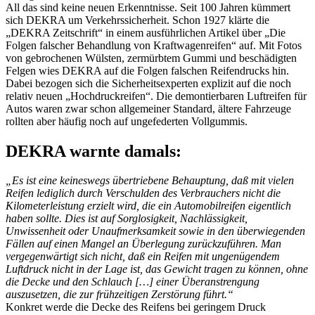
All das sind keine neuen Erkenntnisse. Seit 100 Jahren kümmert
sich DEKRA um Verkehrssicherheit. Schon 1927 klärte die
„DEKRA Zeitschrift“ in einem ausführlichen Artikel über „Die
Folgen falscher Behandlung von Kraftwagenreifen“ auf. Mit Fotos
von gebrochenen Wülsten, zermürbtem Gummi und beschädigten
Felgen wies DEKRA auf die Folgen falschen Reifendrucks hin.
Dabei bezogen sich die Sicherheitsexperten explizit auf die noch
relativ neuen „Hochdruckreifen“. Die demontierbaren Luftreifen für
Autos waren zwar schon allgemeiner Standard, ältere Fahrzeuge
rollten aber häufig noch auf ungefederten Vollgummis.
DEKRA warnte damals:
„Es ist eine keineswegs übertriebene Behauptung, daß mit vielen
Reifen lediglich durch Verschulden des Verbrauchers nicht die
Kilometerleistung erzielt wird, die ein Automobilreifen eigentlich
haben sollte. Dies ist auf Sorglosigkeit, Nachlässigkeit,
Unwissenheit oder Unaufmerksamkeit sowie in den überwiegenden
Fällen auf einen Mangel an Überlegung zurückzuführen. Man
vergegenwärtigt sich nicht, daß ein Reifen mit ungenügendem
Luftdruck nicht in der Lage ist, das Gewicht tragen zu können, ohne
die Decke und den Schlauch […] einer Überanstrengung
auszusetzen, die zur frühzeitigen Zerstörung führt.“
Konkret werde die Decke des Reifens bei geringem Druck