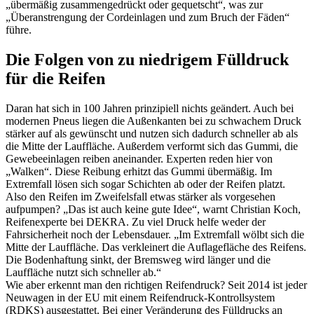
„übermäßig zusammengedrückt oder gequetscht“, was zur
„Überanstrengung der Cordeinlagen und zum Bruch der Fäden“
führe.
Die Folgen von zu niedrigem Fülldruck
für die Reifen
Daran hat sich in 100 Jahren prinzipiell nichts geändert. Auch bei
modernen Pneus liegen die Außenkanten bei zu schwachem Druck
stärker auf als gewünscht und nutzen sich dadurch schneller ab als
die Mitte der Lauffläche. Außerdem verformt sich das Gummi, die
Gewebeeinlagen reiben aneinander. Experten reden hier von
„Walken“. Diese Reibung erhitzt das Gummi übermäßig. Im
Extremfall lösen sich sogar Schichten ab oder der Reifen platzt.
Also den Reifen im Zweifelsfall etwas stärker als vorgesehen
aufpumpen? „Das ist auch keine gute Idee“, warnt Christian Koch,
Reifenexperte bei DEKRA. Zu viel Druck helfe weder der
Fahrsicherheit noch der Lebensdauer. „Im Extremfall wölbt sich die
Mitte der Lauffläche. Das verkleinert die Auflagefläche des Reifens.
Die Bodenhaftung sinkt, der Bremsweg wird länger und die
Lauffläche nutzt sich schneller ab.“
Wie aber erkennt man den richtigen Reifendruck? Seit 2014 ist jeder
Neuwagen in der EU mit einem Reifendruck-Kontrollsystem
(RDKS) ausgestattet. Bei einer Veränderung des Fülldrucks an