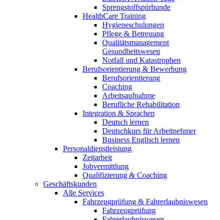
Sprengstoffspürhunde
HealthCare Training
Hygieneschulungen
Pflege & Betreuung
Qualitätsmanagement
Gesundheitswesen
Notfall und Katastrophen
Berufsorientierung & Bewerbung
Berufsorientierung
Coaching
Arbeitsaufnahme
Berufliche Rehabilitation
Integration & Sprachen
Deutsch lernen
Deutschkurs für Arbeitnehmer
Business Englisch lernen
Personaldienstleistung
Zeitarbeit
Jobvermittlung
Qualifizierung & Coaching
Geschäftskunden
Alle Services
Fahrzeugprüfung & Fahrerlaubniswesen
Fahrzeugprüfung
Fahrerlaubniswesen