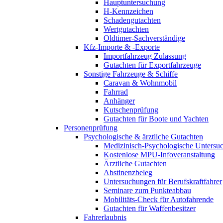
Hauptuntersuchung
H-Kennzeichen
Schadengutachten
Wertgutachten
Oldtimer-Sachverständige
Kfz-Importe & -Exporte
Importfahrzeug Zulassung
Gutachten für Exportfahrzeuge
Sonstige Fahrzeuge & Schiffe
Caravan & Wohnmobil
Fahrrad
Anhänger
Kutschenprüfung
Gutachten für Boote und Yachten
Personenprüfung
Psychologische & ärztliche Gutachten
Medizinisch-Psychologische Unters
Kostenlose MPU-Infoveranstaltung
Ärztliche Gutachten
Abstinenzbeleg
Untersuchungen für Berufskraftfahrer
Seminare zum Punkteabbau
Mobilitäts-Check für Autofahrende
Gutachten für Waffenbesitzer
Fahrerlaubnis