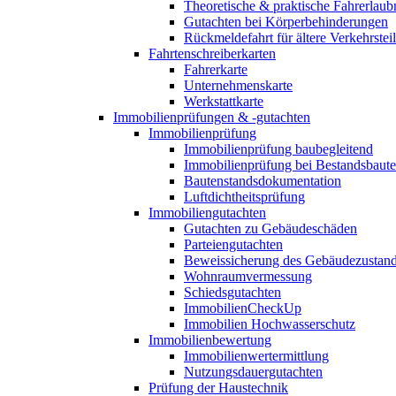
Theoretische & praktische Fahrerlaub
Gutachten bei Körperbehinderungen
Rückmeldefahrt für ältere Verkehrste
Fahrtenschreiberkarten
Fahrerkarte
Unternehmenskarte
Werkstattkarte
Immobilienprüfungen & -gutachten
Immobilienprüfung
Immobilienprüfung baubegleitend
Immobilienprüfung bei Bestandsbaut
Bautenstandsdokumentation
Luftdichtheitsprüfung
Immobiliengutachten
Gutachten zu Gebäudeschäden
Parteiengutachten
Beweissicherung des Gebäudezustan
Wohnraumvermessung
Schiedsgutachten
ImmobilienCheckUp
Immobilien Hochwasserschutz
Immobilienbewertung
Immobilienwertermittlung
Nutzungsdauergutachten
Prüfung der Haustechnik