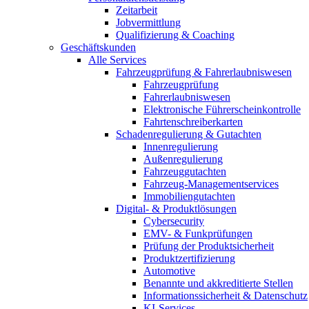
Zeitarbeit
Jobvermittlung
Qualifizierung & Coaching
Geschäftskunden
Alle Services
Fahrzeugprüfung & Fahrerlaubniswesen
Fahrzeugprüfung
Fahrerlaubniswesen
Elektronische Führerscheinkontrolle
Fahrtenschreiberkarten
Schadenregulierung & Gutachten
Innenregulierung
Außenregulierung
Fahrzeuggutachten
Fahrzeug-Managementservices
Immobiliengutachten
Digital- & Produktlösungen
Cybersecurity
EMV- & Funkprüfungen
Prüfung der Produktsicherheit
Produktzertifizierung
Automotive
Benannte und akkreditierte Stellen
Informationssicherheit & Datenschutz
KI-Services