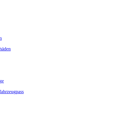
n
chäden
ge
ahrzeugpass