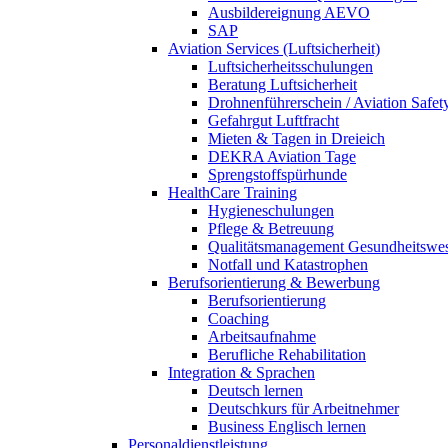
Ausbildereignung AEVO
SAP
Aviation Services (Luftsicherheit)
Luftsicherheitsschulungen
Beratung Luftsicherheit
Drohnenführerschein / Aviation Safet
Gefahrgut Luftfracht
Mieten & Tagen in Dreieich
DEKRA Aviation Tage
Sprengstoffspürhunde
HealthCare Training
Hygieneschulungen
Pflege & Betreuung
Qualitätsmanagement Gesundheitswe
Notfall und Katastrophen
Berufsorientierung & Bewerbung
Berufsorientierung
Coaching
Arbeitsaufnahme
Berufliche Rehabilitation
Integration & Sprachen
Deutsch lernen
Deutschkurs für Arbeitnehmer
Business Englisch lernen
Personaldienstleistung