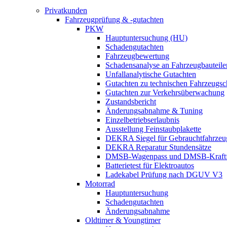
Privatkunden
Fahrzeugprüfung & -gutachten
PKW
Hauptuntersuchung (HU)
Schadengutachten
Fahrzeugbewertung
Schadensanalyse an Fahrzeugbauteile
Unfallanalytische Gutachten
Gutachten zu technischen Fahrzeugs
Gutachten zur Verkehrsüberwachung
Zustandsbericht
Änderungsabnahme & Tuning
Einzelbetriebserlaubnis
Ausstellung Feinstaubplakette
DEKRA Siegel für Gebrauchtfahrzeu
DEKRA Reparatur Stundensätze
DMSB-Wagenpass und DMSB-Kraftf
Batterietest für Elektroautos
Ladekabel Prüfung nach DGUV V3
Motorrad
Hauptuntersuchung
Schadengutachten
Änderungsabnahme
Oldtimer & Youngtimer