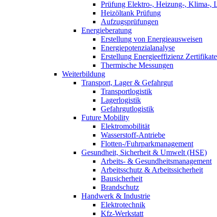
Prüfung Elektro-, Heizung-, Klima-, 
Heizöltank Prüfung
Aufzugsprüfungen
Energieberatung
Erstellung von Energieausweisen
Energiepotenzialanalyse
Erstellung Energieeffizienz Zertifikate
Thermische Messungen
Weiterbildung
Transport, Lager & Gefahrgut
Transportlogistik
Lagerlogistik
Gefahrgutlogistik
Future Mobility
Elektromobilität
Wasserstoff-Antriebe
Flotten-/Fuhrparkmanagement
Gesundheit, Sicherheit & Umwelt (HSE)
Arbeits- & Gesundheitsmanagement
Arbeitsschutz & Arbeitssicherheit
Bausicherheit
Brandschutz
Handwerk & Industrie
Elektrotechnik
Kfz-Werkstatt