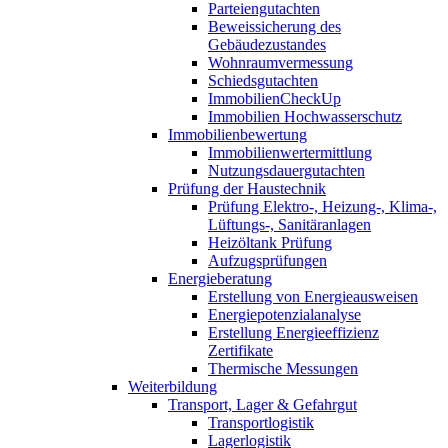
Parteiengutachten
Beweissicherung des
Gebäudezustandes
Wohnraumvermessung
Schiedsgutachten
ImmobilienCheckUp
Immobilien Hochwasserschutz
Immobilienbewertung
Immobilienwertermittlung
Nutzungsdauergutachten
Prüfung der Haustechnik
Prüfung Elektro-, Heizung-, Klima-,
Lüftungs-, Sanitäranlagen
Heizöltank Prüfung
Aufzugsprüfungen
Energieberatung
Erstellung von Energieausweisen
Energiepotenzialanalyse
Erstellung Energieeffizienz
Zertifikate
Thermische Messungen
Weiterbildung
Transport, Lager & Gefahrgut
Transportlogistik
Lagerlogistik