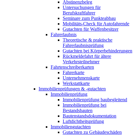
Abstinenzbeleg
Untersuchungen für
Berufskraftfahrer
Seminare zum Punkteabbau
Mobilitäts-Check für Autofahrende
Gutachten für Waffenbesitzer
Fahrerlaubnis
Theoretische & praktische
Fahrerlaubnisprüfung
Gutachten bei Körperbehinderungen
Rückmeldefahrt für ältere
Verkehrsteilnehmer
Fahrtenschreiberkarten
Fahrerkarte
Unternehmenskarte
Werkstattkarte
Immobilienprüfungen & -gutachten
Immobilienprüfung
Immobilienprüfung baubegleitend
Immobilienprüfung bei
Bestandsbauten
Bautenstandsdokumentation
Luftdichtheitsprüfung
Immobiliengutachten
Gutachten zu Gebäudeschäden