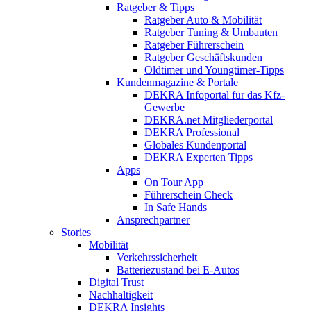
Ratgeber & Tipps
Ratgeber Auto & Mobilität
Ratgeber Tuning & Umbauten
Ratgeber Führerschein
Ratgeber Geschäftskunden
Oldtimer und Youngtimer-Tipps
Kundenmagazine & Portale
DEKRA Infoportal für das Kfz-
Gewerbe
DEKRA.net Mitgliederportal
DEKRA Professional
Globales Kundenportal
DEKRA Experten Tipps
Apps
On Tour App
Führerschein Check
In Safe Hands
Ansprechpartner
Stories
Mobilität
Verkehrssicherheit
Batteriezustand bei E-Autos
Digital Trust
Nachhaltigkeit
DEKRA Insights