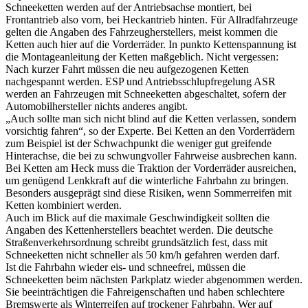
Schneeketten werden auf der Antriebsachse montiert, bei
Frontantrieb also vorn, bei Heckantrieb hinten. Für Allradfahrzeuge
gelten die Angaben des Fahrzeugherstellers, meist kommen die
Ketten auch hier auf die Vorderräder. In punkto Kettenspannung ist
die Montageanleitung der Ketten maßgeblich. Nicht vergessen:
Nach kurzer Fahrt müssen die neu aufgezogenen Ketten
nachgespannt werden. ESP und Antriebsschlupfregelung ASR
werden an Fahrzeugen mit Schneeketten abgeschaltet, sofern der
Automobilhersteller nichts anderes angibt.
„Auch sollte man sich nicht blind auf die Ketten verlassen, sondern
vorsichtig fahren“, so der Experte. Bei Ketten an den Vorderrädern
zum Beispiel ist der Schwachpunkt die weniger gut greifende
Hinterachse, die bei zu schwungvoller Fahrweise ausbrechen kann.
Bei Ketten am Heck muss die Traktion der Vorderräder ausreichen,
um genügend Lenkkraft auf die winterliche Fahrbahn zu bringen.
Besonders ausgeprägt sind diese Risiken, wenn Sommerreifen mit
Ketten kombiniert werden.
Auch im Blick auf die maximale Geschwindigkeit sollten die
Angaben des Kettenherstellers beachtet werden. Die deutsche
Straßenverkehrsordnung schreibt grundsätzlich fest, dass mit
Schneeketten nicht schneller als 50 km/h gefahren werden darf.
Ist die Fahrbahn wieder eis- und schneefrei, müssen die
Schneeketten beim nächsten Parkplatz wieder abgenommen werden.
Sie beeinträchtigen die Fahreigenschaften und haben schlechtere
Bremswerte als Winterreifen auf trockener Fahrbahn. Wer auf