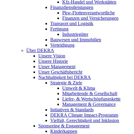
Kfz-Handel und Werkstätten
Finanzdienstleistungen
Pkw‑Flottenverantwortliche
Finanzen und Versicherungen
Transport und Logistik
Fertigung
Industriegüter
Bauwesen und Immobilien
Verteidigung
Über DEKRA
Unsere Vision
Unsere Historie
Unser Management
Unser Geschäftsbericht
Nachhaltigkeit bei DEKRA
Strategie & Ziele
Umwelt & Klima
Mitarbeitende & Gesellschaft
Liefer- & Wertschöpfungskette
Management & Governance
Initiativen & Standards
DEKRA Climate Impact-Programm
Vielfalt, Gerechtigkeit und Inklusion​
Sponsoring & Engagement
Kinderkappen