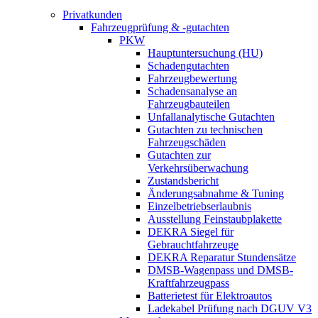
Privatkunden
Fahrzeugprüfung & -gutachten
PKW
Hauptuntersuchung (HU)
Schadengutachten
Fahrzeugbewertung
Schadensanalyse an
Fahrzeugbauteilen
Unfallanalytische Gutachten
Gutachten zu technischen
Fahrzeugschäden
Gutachten zur
Verkehrsüberwachung
Zustandsbericht
Änderungsabnahme & Tuning
Einzelbetriebserlaubnis
Ausstellung Feinstaubplakette
DEKRA Siegel für
Gebrauchtfahrzeuge
DEKRA Reparatur Stundensätze
DMSB-Wagenpass und DMSB-
Kraftfahrzeugpass
Batterietest für Elektroautos
Ladekabel Prüfung nach DGUV V3