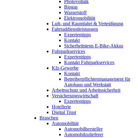
Photovoltaik
Biogas
Wasserstoff
Elektromobilität
Luft- und Raumfahrt & Verteidigung
Fahrraddienstleistungen
Expertentipps
Kontakt
Sicherheitstests E-Bike-Akkus
Fuhrparkservices
Expertentipps
Kontakt Fuhrparkservices
Kfz-Gewerbe
Kontakt
Betreiberpflichtenmanagement für
Autohaus und Werkstatt
Arbeitsschutz und Arbeitssicherheit
Versicherungswirtschaft
Expertentipps
Hotellerie
Digital Trust
Branchen
Automobilität
Automobilhersteller
Automobilzulieferer