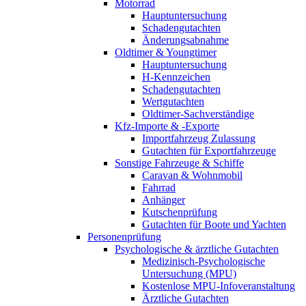
Motorrad
Hauptuntersuchung
Schadengutachten
Änderungsabnahme
Oldtimer & Youngtimer
Hauptuntersuchung
H-Kennzeichen
Schadengutachten
Wertgutachten
Oldtimer-Sachverständige
Kfz-Importe & -Exporte
Importfahrzeug Zulassung
Gutachten für Exportfahrzeuge
Sonstige Fahrzeuge & Schiffe
Caravan & Wohnmobil
Fahrrad
Anhänger
Kutschenprüfung
Gutachten für Boote und Yachten
Personenprüfung
Psychologische & ärztliche Gutachten
Medizinisch-Psychologische
Untersuchung (MPU)
Kostenlose MPU-Infoveranstaltung
Ärztliche Gutachten