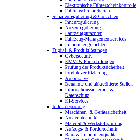
Elektronische Führerscheinkontrolle
Fahrtenschreiberkarten
Schadenregulierung & Gutachten
Innenregulierung
Außenregulierung
Fahrzeuggutachten
Fahrzeug-Managementservices
Immobiliengutachten
Digital- & Produktlösungen
Cybersecurity
EMV- & Funkprüfungen
Prüfung der Produktsicherheit
Produktzertifizierung
Automotive
Benannte und akkreditierte Stellen
Informationssicherheit &
Datenschutz
KI-Services
Industrieprüfung
Maschinen- & Gerätesicherheit
Anlagentechnik
Material & Werkstoffprüfung
Aufzugs- & Fördertechnik
Bau- & Immobilienqualität