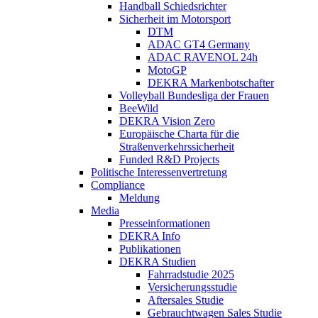
Handball Schiedsrichter
Sicherheit im Motorsport
DTM
ADAC GT4 Germany
ADAC RAVENOL 24h
MotoGP
DEKRA Markenbotschafter
Volleyball Bundesliga der Frauen
BeeWild
DEKRA Vision Zero
Europäische Charta für die
Straßenverkehrssicherheit
Funded R&D Projects
Politische Interessenvertretung
Compliance
Meldung
Media
Presseinformationen
DEKRA Info
Publikationen
DEKRA Studien
Fahrradstudie 2025
Versicherungsstudie
Aftersales Studie
Gebrauchtwagen Sales Studie