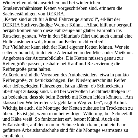
Winterreifen nicht ausreichen und bei winterlichen
Straßenverhältnissen Ketten vorgeschrieben sind, erinnern die
Sachverständigen von DEKRA.
„Ketten sind auch für Allrad-Fahrzeuge sinnvoll“, erklärt der
DEKRA Sachverständige Werner Kühnl. „Allrad hilft nur bergauf,
bergab können auch diese Fahrzeuge auf glatter Fahrbahn ins
Rutschen geraten. Wer in den Skiurlaub fährt und auch einmal eine
Hütte ansteuern will, kommt an Ketten nicht vorbei!“
Für Vielfahrer kann sich der Kauf eigener Ketten lohnen. Wer sie
seltener braucht, findet eine Alternative in den Miet- oder Mietkauf-
Angeboten der Automobilclubs. Die Ketten müssen genau zur
Reifengröße passen, deshalb: bei Kauf und Reservierung die
Reifengröße parat halten.
Außerdem sind die Vorgaben des Autoherstellers, etwa in punkto
Reifengröße, zu berücksichtigen. Bei Niederquerschnitts-Reifen
oder tiefergelegten Fahrzeugen, ist zu klären, ob Schneeketten
überhaupt zulässig sind. Und bei wertvollen Leichtmetallfelgen ist
zu bedenken, dass sie beim Betrieb mit Ketten leiden können. „Am
klassischen Winterreifensatz geht kein Weg vorbei“, sagt Kühnl.
Wichtig ist auch, die Montage der Ketten zuhause im Trockenen zu
üben. „Es ist gut, wenn man bei widriger Witterung, bei Schneefall
und Kälte weiß: So funktioniert es“, betont Kühnl. Auch ein
Fußabstreifer, auf den man im Schnee knien kann, und ein Paar
gefütterte Arbeitshandschuhe sind für die Montage wärmstens zu
empfehlen.