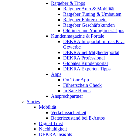
Ratgeber & Tipps
Ratgeber Auto & Mobilität
Ratgeber Tuning & Umbauten
Ratgeber Führerschein
Ratgeber Geschäftskunden
Oldtimer und Youngtimer-Tipps
Kundenmagazine & Portale
DEKRA Infoportal für das Kfz-
Gewerbe
DEKRA.net Mitgliederportal
DEKRA Professional
Globales Kundenportal
DEKRA Experten Tipps
Apps
On Tour App
Führerschein Check
In Safe Hands
Ansprechpartner
Stories
Mobilität
Verkehrssicherheit
Batteriezustand bei E-Autos
Digital Trust
Nachhaltigkeit
DEKRA Insights