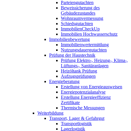
Parteiengutachten
Beweissicherung des
Gebäudezustandes
Wohnraumvermessung
Schiedsgutachten
ImmobilienCheckUp
Immobilien Hochwasserschutz
Immobilienbewertung
Immobilienwertermittlung
Nutzungsdauergutachten
Prüfung der Haustechnik
Prüfung Elektro-, Heizung-, Klima-,
Lüftungs-, Sanitäranlagen
Heizöltank Prüfung
Aufzugsprüfungen
Energieberatung
Erstellung von Energieausweisen
Energiepotenzialanalyse
Erstellung Energieeffizienz
Zertifikate
Thermische Messungen
Weiterbildung
Transport, Lager & Gefahrgut
Transportlogistik
Lagerlogistik