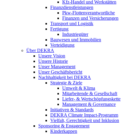
Kfz-Handel und Werkstätten
Finanzdienstleistungen
Pkw‑Flottenverantwortliche
Finanzen und Versicherungen
Transport und Logistik
Fertigung
Industriegüter
Bauwesen und Immobilien
Verteidigung
Über DEKRA
Unsere Vision
Unsere Historie
Unser Management
Unser Geschäftsbericht
Nachhaltigkeit bei DEKRA
Strategie & Ziele
Umwelt & Klima
Mitarbeitende & Gesellschaft
Liefer- & Wertschöpfungskette
Management & Governance
Initiativen & Standards
DEKRA Climate Impact-Programm
Vielfalt, Gerechtigkeit und Inklusion​
Sponsoring & Engagement
Kinderkappen