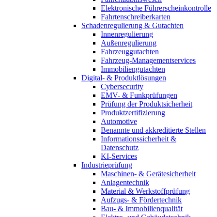
Elektronische Führerscheinkontrolle
Fahrtenschreiberkarten
Schadenregulierung & Gutachten
Innenregulierung
Außenregulierung
Fahrzeuggutachten
Fahrzeug-Managementservices
Immobiliengutachten
Digital- & Produktlösungen
Cybersecurity
EMV- & Funkprüfungen
Prüfung der Produktsicherheit
Produktzertifizierung
Automotive
Benannte und akkreditierte Stellen
Informationssicherheit &
Datenschutz
KI-Services
Industrieprüfung
Maschinen- & Gerätesicherheit
Anlagentechnik
Material & Werkstoffprüfung
Aufzugs- & Fördertechnik
Bau- & Immobilienqualität