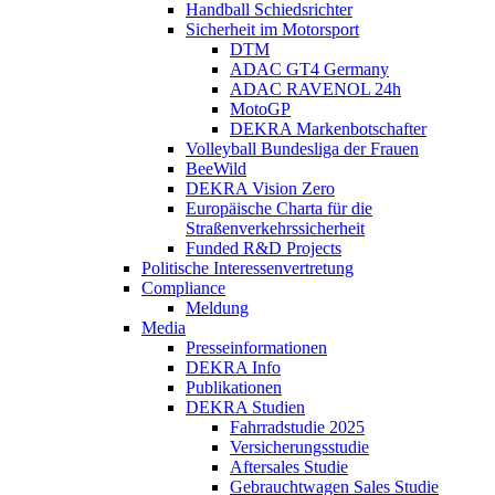
Handball Schiedsrichter
Sicherheit im Motorsport
DTM
ADAC GT4 Germany
ADAC RAVENOL 24h
MotoGP
DEKRA Markenbotschafter
Volleyball Bundesliga der Frauen
BeeWild
DEKRA Vision Zero
Europäische Charta für die
Straßenverkehrssicherheit
Funded R&D Projects
Politische Interessenvertretung
Compliance
Meldung
Media
Presseinformationen
DEKRA Info
Publikationen
DEKRA Studien
Fahrradstudie 2025
Versicherungsstudie
Aftersales Studie
Gebrauchtwagen Sales Studie