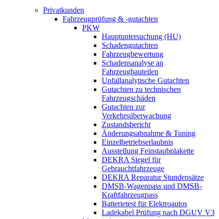
Privatkunden
Fahrzeugprüfung & -gutachten
PKW
Hauptuntersuchung (HU)
Schadengutachten
Fahrzeugbewertung
Schadensanalyse an
Fahrzeugbauteilen
Unfallanalytische Gutachten
Gutachten zu technischen
Fahrzeugschäden
Gutachten zur
Verkehrsüberwachung
Zustandsbericht
Änderungsabnahme & Tuning
Einzelbetriebserlaubnis
Ausstellung Feinstaubplakette
DEKRA Siegel für
Gebrauchtfahrzeuge
DEKRA Reparatur Stundensätze
DMSB-Wagenpass und DMSB-
Kraftfahrzeugpass
Batterietest für Elektroautos
Ladekabel Prüfung nach DGUV V3