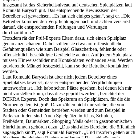
Insgesamt ist das Sicherheitsniveau auf deutschen Spielplätzen laut
Romuald Barysch gut. Das entsprechende Bewusstsein der
Betreiber sei gewachsen. „Es hat sich einiges getan“, sagt er. „Die
Betreiber kommen den Verpflichtungen nach und achten verstärkt
darauf, die entsprechenden Prüfungen und Wartungen
durchzuführen.“
Trotzdem rät der Prüf-Experte Eltern dazu, sich einen Spielplatz
genau anzuschauen. Dabei sollten sie etwa auf offensichtliche
Gefahrenquellen wie zum Beispiel Glasscherben, fehlende oder
offensichtlich beschädigte Geräteteile achten. Auf jedem Spielplatz
müssen Hinweisschilder mit Kontaktdaten vorhanden sein. Werden
gravierende Mängel festgestellt, kann so der Betreiber kontaktiert
werden.
Laut Romuald Barysch ist aber nicht jedem Betreiber eines
Spielplatzes bewusst, dass er entsprechenden Verpflichtungen
unterworfen ist. „Ich habe schon Plätze gesehen, bei denen ich mir
nicht vorstellen kann, dass diese geprüft werden“, berichtet der
DEKRA Experte. Doch das Spektrum an Spielplätzen, für die die
Normen gelten, ist groß. Dazu zählen nicht nur solche, die von
Städten oder Gemeinden betrieben werden und zum Beispiel in
Parks zu finden sind. Auch Spielplätze in Kitas, Schulen,
Freibädern, Baumärkten, Shopping-Malls oder in gastronomischen
Einrichtungen gehören dazu. „Das sind alles Bereiche, die öffentlich
zugänglich sind“, sagt Romuald Barysch. „Und insofern gelten auch
für diese die gleichen Rechtsgrundlagen.“ Das schließe auch