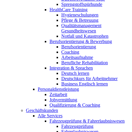
Sprengstoffspürhunde
HealthCare Training
Hygieneschulungen
Pflege & Betreuung
Qualitätsmanagement
Gesundheitswesen
Notfall und Katastrophen
Berufsorientierung & Bewerbung
Berufsorientierung
Coaching
Arbeitsaufnahme
Berufliche Rehabilitation
Integration & Sprachen
Deutsch lernen
Deutschkurs für Arbeitnehmer
Business Englisch lernen
Personaldienstleistung
Zeitarbeit
Jobvermittlung
Qualifizierung & Coaching
Geschäftskunden
Alle Services
Fahrzeugprüfung & Fahrerlaubniswesen
Fahrzeugprüfung
Fahrerlaubniswesen