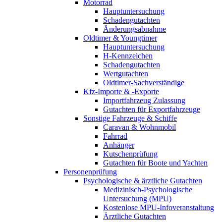
Motorrad
Hauptuntersuchung
Schadengutachten
Änderungsabnahme
Oldtimer & Youngtimer
Hauptuntersuchung
H-Kennzeichen
Schadengutachten
Wertgutachten
Oldtimer-Sachverständige
Kfz-Importe & -Exporte
Importfahrzeug Zulassung
Gutachten für Exportfahrzeuge
Sonstige Fahrzeuge & Schiffe
Caravan & Wohnmobil
Fahrrad
Anhänger
Kutschenprüfung
Gutachten für Boote und Yachten
Personenprüfung
Psychologische & ärztliche Gutachten
Medizinisch-Psychologische
Untersuchung (MPU)
Kostenlose MPU-Infoveranstaltung
Ärztliche Gutachten