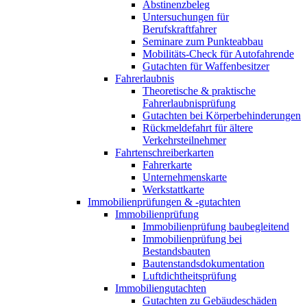
Abstinenzbeleg
Untersuchungen für
Berufskraftfahrer
Seminare zum Punkteabbau
Mobilitäts-Check für Autofahrende
Gutachten für Waffenbesitzer
Fahrerlaubnis
Theoretische & praktische
Fahrerlaubnisprüfung
Gutachten bei Körperbehinderungen
Rückmeldefahrt für ältere
Verkehrsteilnehmer
Fahrtenschreiberkarten
Fahrerkarte
Unternehmenskarte
Werkstattkarte
Immobilienprüfungen & -gutachten
Immobilienprüfung
Immobilienprüfung baubegleitend
Immobilienprüfung bei
Bestandsbauten
Bautenstandsdokumentation
Luftdichtheitsprüfung
Immobiliengutachten
Gutachten zu Gebäudeschäden