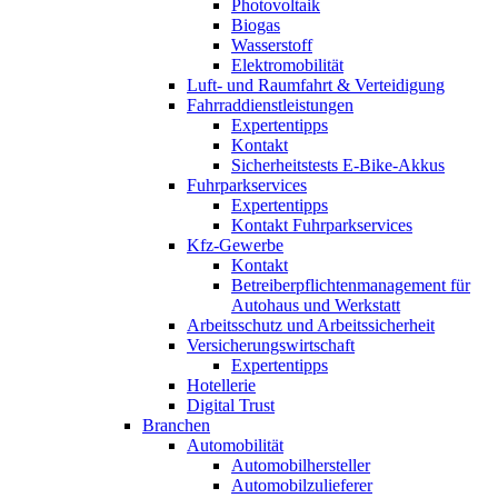
Photovoltaik
Biogas
Wasserstoff
Elektromobilität
Luft- und Raumfahrt & Verteidigung
Fahrraddienstleistungen
Expertentipps
Kontakt
Sicherheitstests E-Bike-Akkus
Fuhrparkservices
Expertentipps
Kontakt Fuhrparkservices
Kfz-Gewerbe
Kontakt
Betreiberpflichtenmanagement für
Autohaus und Werkstatt
Arbeitsschutz und Arbeitssicherheit
Versicherungswirtschaft
Expertentipps
Hotellerie
Digital Trust
Branchen
Automobilität
Automobilhersteller
Automobilzulieferer