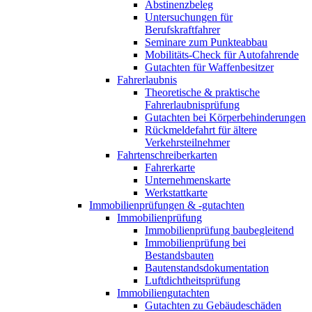
Abstinenzbeleg
Untersuchungen für
Berufskraftfahrer
Seminare zum Punkteabbau
Mobilitäts-Check für Autofahrende
Gutachten für Waffenbesitzer
Fahrerlaubnis
Theoretische & praktische
Fahrerlaubnisprüfung
Gutachten bei Körperbehinderungen
Rückmeldefahrt für ältere
Verkehrsteilnehmer
Fahrtenschreiberkarten
Fahrerkarte
Unternehmenskarte
Werkstattkarte
Immobilienprüfungen & -gutachten
Immobilienprüfung
Immobilienprüfung baubegleitend
Immobilienprüfung bei
Bestandsbauten
Bautenstandsdokumentation
Luftdichtheitsprüfung
Immobiliengutachten
Gutachten zu Gebäudeschäden