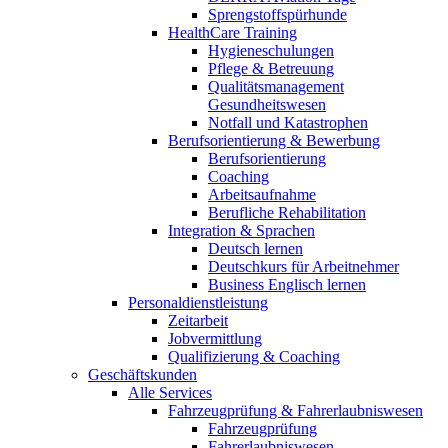
Sprengstoffspürhunde
HealthCare Training
Hygieneschulungen
Pflege & Betreuung
Qualitätsmanagement
Gesundheitswesen
Notfall und Katastrophen
Berufsorientierung & Bewerbung
Berufsorientierung
Coaching
Arbeitsaufnahme
Berufliche Rehabilitation
Integration & Sprachen
Deutsch lernen
Deutschkurs für Arbeitnehmer
Business Englisch lernen
Personaldienstleistung
Zeitarbeit
Jobvermittlung
Qualifizierung & Coaching
Geschäftskunden
Alle Services
Fahrzeugprüfung & Fahrerlaubniswesen
Fahrzeugprüfung
Fahrerlaubniswesen