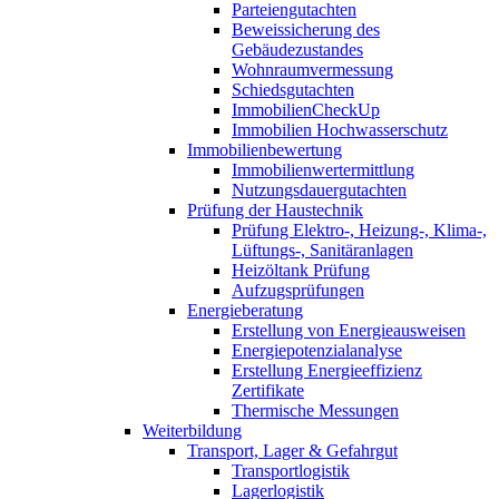
Parteiengutachten
Beweissicherung des
Gebäudezustandes
Wohnraumvermessung
Schiedsgutachten
ImmobilienCheckUp
Immobilien Hochwasserschutz
Immobilienbewertung
Immobilienwertermittlung
Nutzungsdauergutachten
Prüfung der Haustechnik
Prüfung Elektro-, Heizung-, Klima-,
Lüftungs-, Sanitäranlagen
Heizöltank Prüfung
Aufzugsprüfungen
Energieberatung
Erstellung von Energieausweisen
Energiepotenzialanalyse
Erstellung Energieeffizienz
Zertifikate
Thermische Messungen
Weiterbildung
Transport, Lager & Gefahrgut
Transportlogistik
Lagerlogistik