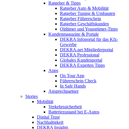
Ratgeber & Tipps
Ratgeber Auto & Mobilität
Ratgeber Tuning & Umbauten
Ratgeber Führerschein
Ratgeber Geschäftskunden
Oldtimer und Youngtimer-Tipps
Kundenmagazine & Portale
DEKRA Infoportal für das Kfz-
Gewerbe
DEKRA.net Mitgliederportal
DEKRA Professional
Globales Kundenportal
DEKRA Experten Tipps
Apps
On Tour App
Führerschein Check
In Safe Hands
Ansprechpartner
Stories
Mobilität
Verkehrssicherheit
Batteriezustand bei E-Autos
Digital Trust
Nachhaltigkeit
DEKRA Insights