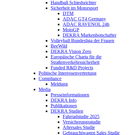
Handball Schiedsrichter
Sicherheit im Motorsport
DTM
ADAC GT4 Germany
ADAC RAVENOL 24h
MotoGP
DEKRA Markenbotschafter
Volleyball Bundesliga der Frauen
BeeWild
DEKRA Vision Zero
Europäische Charta für die
Straßenverkehrssicherheit
Funded R&D Projects
Politische Interessenvertretung
Compliance
Meldung
Media
Presseinformationen
DEKRA Info
Publikationen
DEKRA Studien
Fahrradstudie 2025
Versicherungsstudie
Aftersales Studie
Gebrauchtwagen Sales Studie