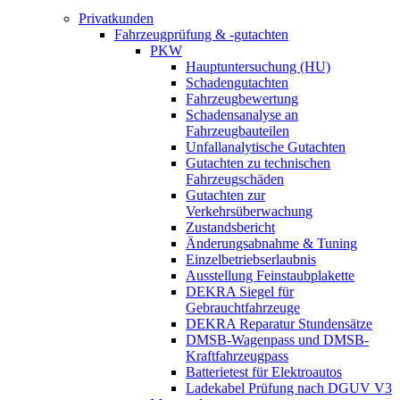
Privatkunden
Fahrzeugprüfung & -gutachten
PKW
Hauptuntersuchung (HU)
Schadengutachten
Fahrzeugbewertung
Schadensanalyse an
Fahrzeugbauteilen
Unfallanalytische Gutachten
Gutachten zu technischen
Fahrzeugschäden
Gutachten zur
Verkehrsüberwachung
Zustandsbericht
Änderungsabnahme & Tuning
Einzelbetriebserlaubnis
Ausstellung Feinstaubplakette
DEKRA Siegel für
Gebrauchtfahrzeuge
DEKRA Reparatur Stundensätze
DMSB-Wagenpass und DMSB-
Kraftfahrzeugpass
Batterietest für Elektroautos
Ladekabel Prüfung nach DGUV V3