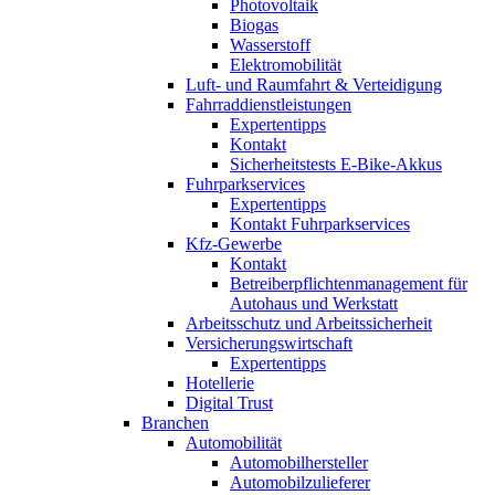
Photovoltaik
Biogas
Wasserstoff
Elektromobilität
Luft- und Raumfahrt & Verteidigung
Fahrraddienstleistungen
Expertentipps
Kontakt
Sicherheitstests E-Bike-Akkus
Fuhrparkservices
Expertentipps
Kontakt Fuhrparkservices
Kfz-Gewerbe
Kontakt
Betreiberpflichtenmanagement für
Autohaus und Werkstatt
Arbeitsschutz und Arbeitssicherheit
Versicherungswirtschaft
Expertentipps
Hotellerie
Digital Trust
Branchen
Automobilität
Automobilhersteller
Automobilzulieferer