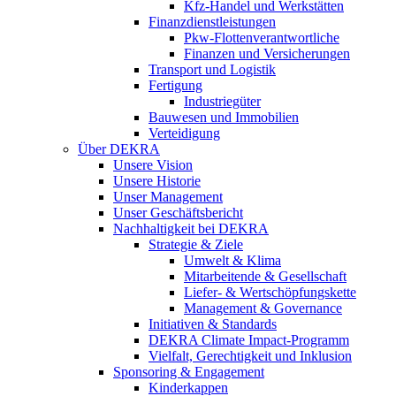
Kfz-Handel und Werkstätten
Finanzdienstleistungen
Pkw‑Flottenverantwortliche
Finanzen und Versicherungen
Transport und Logistik
Fertigung
Industriegüter
Bauwesen und Immobilien
Verteidigung
Über DEKRA
Unsere Vision
Unsere Historie
Unser Management
Unser Geschäftsbericht
Nachhaltigkeit bei DEKRA
Strategie & Ziele
Umwelt & Klima
Mitarbeitende & Gesellschaft
Liefer- & Wertschöpfungskette
Management & Governance
Initiativen & Standards
DEKRA Climate Impact-Programm
Vielfalt, Gerechtigkeit und Inklusion​
Sponsoring & Engagement
Kinderkappen