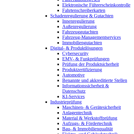
Elektronische Führerscheinkontrolle
Fahrtenschreiberkarten
Schadenregulierung & Gutachten
Innenregulierung
Außenregulierung
Fahrzeuggutachten
Fahrzeug-Managementservices
Immobiliengutachten
Digital- & Produktlösungen
Cybersecurity
EMV- & Funkprüfungen
Prüfung der Produktsicherheit
Produktzertifizierung
Automotive
Benannte und akkreditierte Stellen
Informationssicherheit &
Datenschutz
KI-Services
Industrieprüfung
Maschinen- & Gerätesicherheit
Anlagentechnik
Material & Werkstoffprüfung
Aufzugs- & Fördertechnik
Bau- & Immobilienqualität