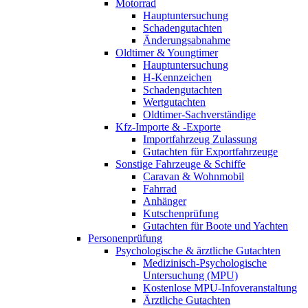
Motorrad
Hauptuntersuchung
Schadengutachten
Änderungsabnahme
Oldtimer & Youngtimer
Hauptuntersuchung
H-Kennzeichen
Schadengutachten
Wertgutachten
Oldtimer-Sachverständige
Kfz-Importe & -Exporte
Importfahrzeug Zulassung
Gutachten für Exportfahrzeuge
Sonstige Fahrzeuge & Schiffe
Caravan & Wohnmobil
Fahrrad
Anhänger
Kutschenprüfung
Gutachten für Boote und Yachten
Personenprüfung
Psychologische & ärztliche Gutachten
Medizinisch-Psychologische
Untersuchung (MPU)
Kostenlose MPU-Infoveranstaltung
Ärztliche Gutachten