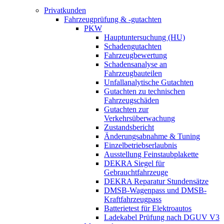
Privatkunden
Fahrzeugprüfung & -gutachten
PKW
Hauptuntersuchung (HU)
Schadengutachten
Fahrzeugbewertung
Schadensanalyse an
Fahrzeugbauteilen
Unfallanalytische Gutachten
Gutachten zu technischen
Fahrzeugschäden
Gutachten zur
Verkehrsüberwachung
Zustandsbericht
Änderungsabnahme & Tuning
Einzelbetriebserlaubnis
Ausstellung Feinstaubplakette
DEKRA Siegel für
Gebrauchtfahrzeuge
DEKRA Reparatur Stundensätze
DMSB-Wagenpass und DMSB-
Kraftfahrzeugpass
Batterietest für Elektroautos
Ladekabel Prüfung nach DGUV V3