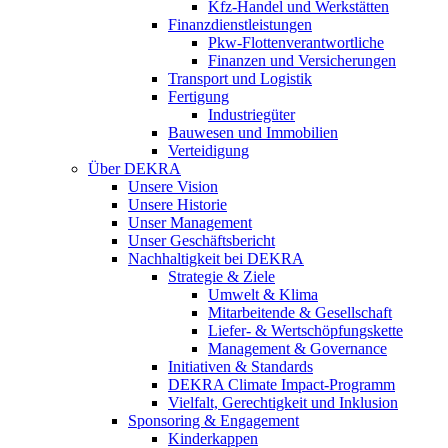
Kfz-Handel und Werkstätten
Finanzdienstleistungen
Pkw‑Flottenverantwortliche
Finanzen und Versicherungen
Transport und Logistik
Fertigung
Industriegüter
Bauwesen und Immobilien
Verteidigung
Über DEKRA
Unsere Vision
Unsere Historie
Unser Management
Unser Geschäftsbericht
Nachhaltigkeit bei DEKRA
Strategie & Ziele
Umwelt & Klima
Mitarbeitende & Gesellschaft
Liefer- & Wertschöpfungskette
Management & Governance
Initiativen & Standards
DEKRA Climate Impact-Programm
Vielfalt, Gerechtigkeit und Inklusion​
Sponsoring & Engagement
Kinderkappen