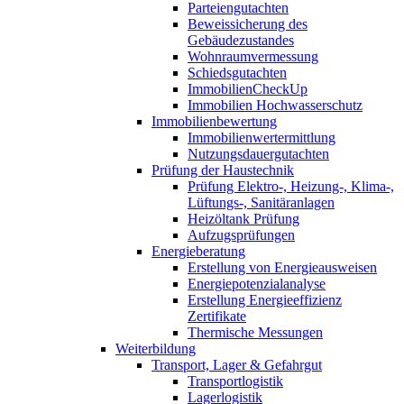
Parteiengutachten
Beweissicherung des
Gebäudezustandes
Wohnraumvermessung
Schiedsgutachten
ImmobilienCheckUp
Immobilien Hochwasserschutz
Immobilienbewertung
Immobilienwertermittlung
Nutzungsdauergutachten
Prüfung der Haustechnik
Prüfung Elektro-, Heizung-, Klima-,
Lüftungs-, Sanitäranlagen
Heizöltank Prüfung
Aufzugsprüfungen
Energieberatung
Erstellung von Energieausweisen
Energiepotenzialanalyse
Erstellung Energieeffizienz
Zertifikate
Thermische Messungen
Weiterbildung
Transport, Lager & Gefahrgut
Transportlogistik
Lagerlogistik