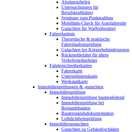
Abstinenzbeleg
Untersuchungen für
Berufskraftfahrer
Seminare zum Punkteabbau
Mobilitäts-Check für Autofahrende
Gutachten für Waffenbesitzer
Fahrerlaubnis
Theoretische & praktische
Fahrerlaubnisprüfung
Gutachten bei Körperbehinderungen
Rückmeldefahrt für ältere
Verkehrsteilnehmer
Fahrtenschreiberkarten
Fahrerkarte
Unternehmenskarte
Werkstattkarte
Immobilienprüfungen & -gutachten
Immobilienprüfung
Immobilienprüfung baubegleitend
Immobilienprüfung bei
Bestandsbauten
Bautenstandsdokumentation
Luftdichtheitsprüfung
Immobiliengutachten
Gutachten zu Gebäudeschäden