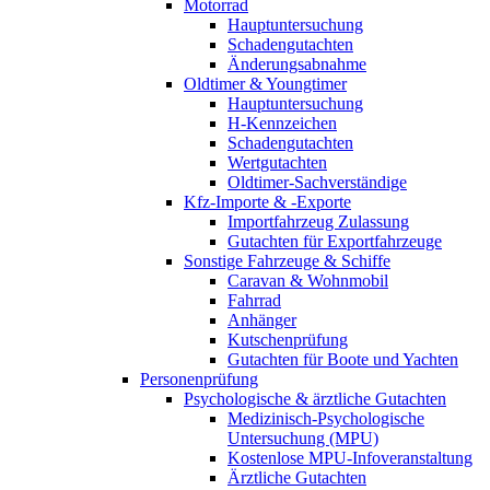
Motorrad
Hauptuntersuchung
Schadengutachten
Änderungsabnahme
Oldtimer & Youngtimer
Hauptuntersuchung
H-Kennzeichen
Schadengutachten
Wertgutachten
Oldtimer-Sachverständige
Kfz-Importe & -Exporte
Importfahrzeug Zulassung
Gutachten für Exportfahrzeuge
Sonstige Fahrzeuge & Schiffe
Caravan & Wohnmobil
Fahrrad
Anhänger
Kutschenprüfung
Gutachten für Boote und Yachten
Personenprüfung
Psychologische & ärztliche Gutachten
Medizinisch-Psychologische
Untersuchung (MPU)
Kostenlose MPU-Infoveranstaltung
Ärztliche Gutachten