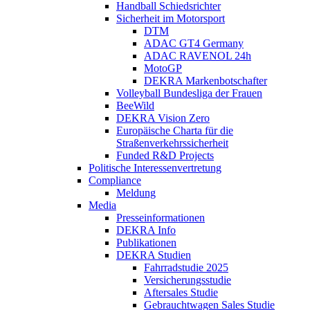
Handball Schiedsrichter
Sicherheit im Motorsport
DTM
ADAC GT4 Germany
ADAC RAVENOL 24h
MotoGP
DEKRA Markenbotschafter
Volleyball Bundesliga der Frauen
BeeWild
DEKRA Vision Zero
Europäische Charta für die
Straßenverkehrssicherheit
Funded R&D Projects
Politische Interessenvertretung
Compliance
Meldung
Media
Presseinformationen
DEKRA Info
Publikationen
DEKRA Studien
Fahrradstudie 2025
Versicherungsstudie
Aftersales Studie
Gebrauchtwagen Sales Studie