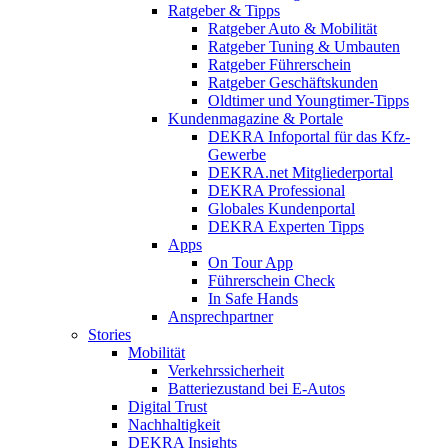
Ratgeber & Tipps
Ratgeber Auto & Mobilität
Ratgeber Tuning & Umbauten
Ratgeber Führerschein
Ratgeber Geschäftskunden
Oldtimer und Youngtimer-Tipps
Kundenmagazine & Portale
DEKRA Infoportal für das Kfz-
Gewerbe
DEKRA.net Mitgliederportal
DEKRA Professional
Globales Kundenportal
DEKRA Experten Tipps
Apps
On Tour App
Führerschein Check
In Safe Hands
Ansprechpartner
Stories
Mobilität
Verkehrssicherheit
Batteriezustand bei E-Autos
Digital Trust
Nachhaltigkeit
DEKRA Insights