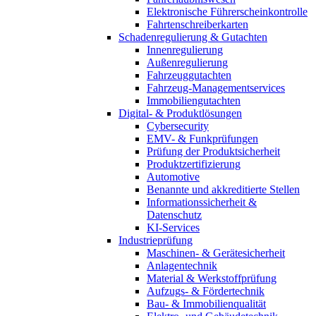
Elektronische Führerscheinkontrolle
Fahrtenschreiberkarten
Schadenregulierung & Gutachten
Innenregulierung
Außenregulierung
Fahrzeuggutachten
Fahrzeug-Managementservices
Immobiliengutachten
Digital- & Produktlösungen
Cybersecurity
EMV- & Funkprüfungen
Prüfung der Produktsicherheit
Produktzertifizierung
Automotive
Benannte und akkreditierte Stellen
Informationssicherheit &
Datenschutz
KI-Services
Industrieprüfung
Maschinen- & Gerätesicherheit
Anlagentechnik
Material & Werkstoffprüfung
Aufzugs- & Fördertechnik
Bau- & Immobilienqualität