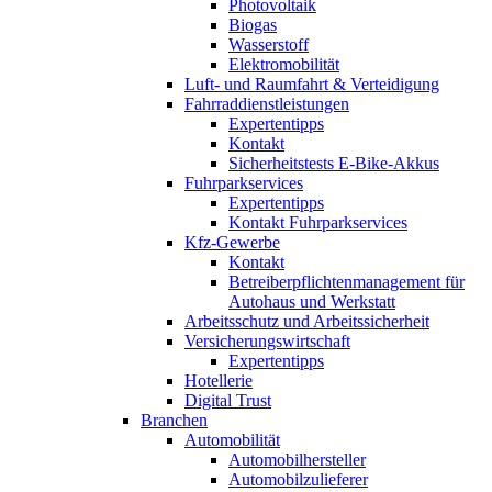
Photovoltaik
Biogas
Wasserstoff
Elektromobilität
Luft- und Raumfahrt & Verteidigung
Fahrraddienstleistungen
Expertentipps
Kontakt
Sicherheitstests E-Bike-Akkus
Fuhrparkservices
Expertentipps
Kontakt Fuhrparkservices
Kfz-Gewerbe
Kontakt
Betreiberpflichtenmanagement für
Autohaus und Werkstatt
Arbeitsschutz und Arbeitssicherheit
Versicherungswirtschaft
Expertentipps
Hotellerie
Digital Trust
Branchen
Automobilität
Automobilhersteller
Automobilzulieferer