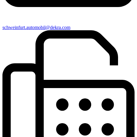
schweinfurt​.automobil@​dekra.com