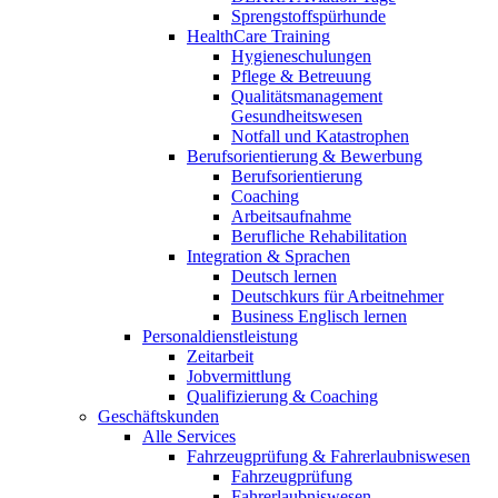
Sprengstoffspürhunde
HealthCare Training
Hygieneschulungen
Pflege & Betreuung
Qualitätsmanagement
Gesundheitswesen
Notfall und Katastrophen
Berufsorientierung & Bewerbung
Berufsorientierung
Coaching
Arbeitsaufnahme
Berufliche Rehabilitation
Integration & Sprachen
Deutsch lernen
Deutschkurs für Arbeitnehmer
Business Englisch lernen
Personaldienstleistung
Zeitarbeit
Jobvermittlung
Qualifizierung & Coaching
Geschäftskunden
Alle Services
Fahrzeugprüfung & Fahrerlaubniswesen
Fahrzeugprüfung
Fahrerlaubniswesen