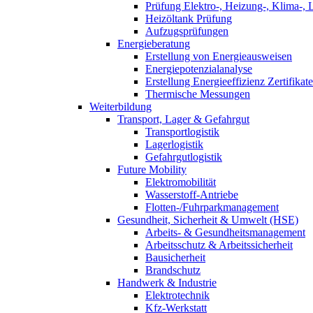
Prüfung Elektro-, Heizung-, Klima-, 
Heizöltank Prüfung
Aufzugsprüfungen
Energieberatung
Erstellung von Energieausweisen
Energiepotenzialanalyse
Erstellung Energieeffizienz Zertifikate
Thermische Messungen
Weiterbildung
Transport, Lager & Gefahrgut
Transportlogistik
Lagerlogistik
Gefahrgutlogistik
Future Mobility
Elektromobilität
Wasserstoff-Antriebe
Flotten-/Fuhrparkmanagement
Gesundheit, Sicherheit & Umwelt (HSE)
Arbeits- & Gesundheitsmanagement
Arbeitsschutz & Arbeitssicherheit
Bausicherheit
Brandschutz
Handwerk & Industrie
Elektrotechnik
Kfz-Werkstatt