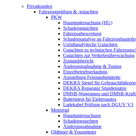
Privatkunden
Fahrzeugprüfung & -gutachten
PKW
Hauptuntersuchung (HU)
Schadengutachten
Fahrzeugbewertung
Schadensanalyse an Fahrzeugbauteile
Unfallanalytische Gutachten
Gutachten zu technischen Fahrzeugs
Gutachten zur Verkehrsüberwachung
Zustandsbericht
Änderungsabnahme & Tuning
Einzelbetriebserlaubnis
Ausstellung Feinstaubplakette
DEKRA Siegel für Gebrauchtfahrzeu
DEKRA Reparatur Stundensätze
DMSB-Wagenpass und DMSB-Kraftf
Batterietest für Elektroautos
Ladekabel Prüfung nach DGUV V3
Motorrad
Hauptuntersuchung
Schadengutachten
Änderungsabnahme
Oldtimer & Youngtimer