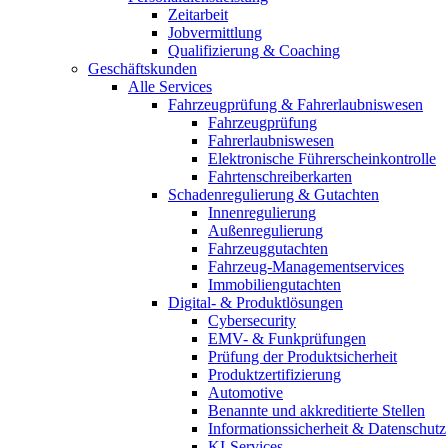
Zeitarbeit
Jobvermittlung
Qualifizierung & Coaching
Geschäftskunden
Alle Services
Fahrzeugprüfung & Fahrerlaubniswesen
Fahrzeugprüfung
Fahrerlaubniswesen
Elektronische Führerscheinkontrolle
Fahrtenschreiberkarten
Schadenregulierung & Gutachten
Innenregulierung
Außenregulierung
Fahrzeuggutachten
Fahrzeug-Managementservices
Immobiliengutachten
Digital- & Produktlösungen
Cybersecurity
EMV- & Funkprüfungen
Prüfung der Produktsicherheit
Produktzertifizierung
Automotive
Benannte und akkreditierte Stellen
Informationssicherheit & Datenschutz
KI-Services