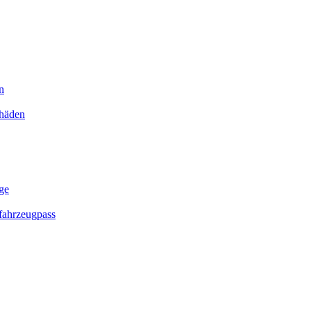
n
chäden
ge
ahrzeugpass