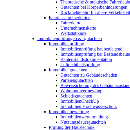
Theoretische & praktische Fahrerlaub
Gutachten bei Körperbehinderungen
Rückmeldefahrt für ältere Verkehrste
Fahrtenschreiberkarten
Fahrerkarte
Unternehmenskarte
Werkstattkarte
Immobilienprüfungen & -gutachten
Immobilienprüfung
Immobilienprüfung baubegleitend
Immobilienprüfung bei Bestandsbaut
Bautenstandsdokumentation
Luftdichtheitsprüfung
Immobiliengutachten
Gutachten zu Gebäudeschäden
Parteiengutachten
Beweissicherung des Gebäudezustan
Wohnraumvermessung
Schiedsgutachten
ImmobilienCheckUp
Immobilien Hochwasserschutz
Immobilienbewertung
Immobilienwertermittlung
Nutzungsdauergutachten
Prüfung der Haustechnik