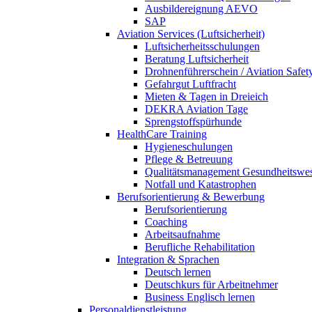
Ausbildereignung AEVO
SAP
Aviation Services (Luftsicherheit)
Luftsicherheitsschulungen
Beratung Luftsicherheit
Drohnenführerschein / Aviation Safet
Gefahrgut Luftfracht
Mieten & Tagen in Dreieich
DEKRA Aviation Tage
Sprengstoffspürhunde
HealthCare Training
Hygieneschulungen
Pflege & Betreuung
Qualitätsmanagement Gesundheitswe
Notfall und Katastrophen
Berufsorientierung & Bewerbung
Berufsorientierung
Coaching
Arbeitsaufnahme
Berufliche Rehabilitation
Integration & Sprachen
Deutsch lernen
Deutschkurs für Arbeitnehmer
Business Englisch lernen
Personaldienstleistung