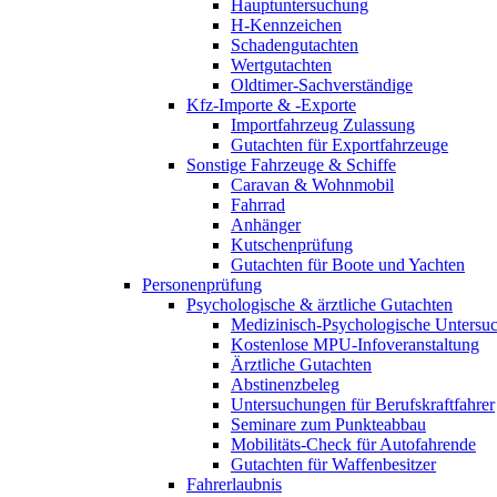
Hauptuntersuchung
H-Kennzeichen
Schadengutachten
Wertgutachten
Oldtimer-Sachverständige
Kfz-Importe & -Exporte
Importfahrzeug Zulassung
Gutachten für Exportfahrzeuge
Sonstige Fahrzeuge & Schiffe
Caravan & Wohnmobil
Fahrrad
Anhänger
Kutschenprüfung
Gutachten für Boote und Yachten
Personenprüfung
Psychologische & ärztliche Gutachten
Medizinisch-Psychologische Unters
Kostenlose MPU-Infoveranstaltung
Ärztliche Gutachten
Abstinenzbeleg
Untersuchungen für Berufskraftfahrer
Seminare zum Punkteabbau
Mobilitäts-Check für Autofahrende
Gutachten für Waffenbesitzer
Fahrerlaubnis