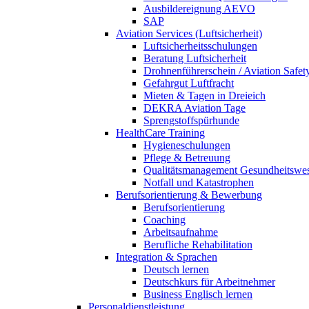
Ausbildereignung AEVO
SAP
Aviation Services (Luftsicherheit)
Luftsicherheitsschulungen
Beratung Luftsicherheit
Drohnenführerschein / Aviation Safet
Gefahrgut Luftfracht
Mieten & Tagen in Dreieich
DEKRA Aviation Tage
Sprengstoffspürhunde
HealthCare Training
Hygieneschulungen
Pflege & Betreuung
Qualitätsmanagement Gesundheitswe
Notfall und Katastrophen
Berufsorientierung & Bewerbung
Berufsorientierung
Coaching
Arbeitsaufnahme
Berufliche Rehabilitation
Integration & Sprachen
Deutsch lernen
Deutschkurs für Arbeitnehmer
Business Englisch lernen
Personaldienstleistung