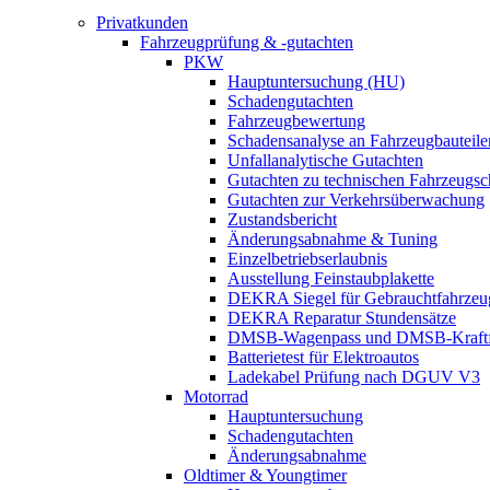
Privatkunden
Fahrzeugprüfung & -gutachten
PKW
Hauptuntersuchung (HU)
Schadengutachten
Fahrzeugbewertung
Schadensanalyse an Fahrzeugbauteile
Unfallanalytische Gutachten
Gutachten zu technischen Fahrzeugs
Gutachten zur Verkehrsüberwachung
Zustandsbericht
Änderungsabnahme & Tuning
Einzelbetriebserlaubnis
Ausstellung Feinstaubplakette
DEKRA Siegel für Gebrauchtfahrzeu
DEKRA Reparatur Stundensätze
DMSB-Wagenpass und DMSB-Kraftf
Batterietest für Elektroautos
Ladekabel Prüfung nach DGUV V3
Motorrad
Hauptuntersuchung
Schadengutachten
Änderungsabnahme
Oldtimer & Youngtimer