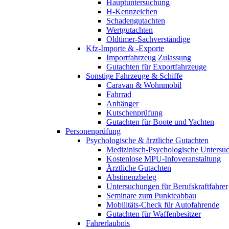
Hauptuntersuchung
H-Kennzeichen
Schadengutachten
Wertgutachten
Oldtimer-Sachverständige
Kfz-Importe & -Exporte
Importfahrzeug Zulassung
Gutachten für Exportfahrzeuge
Sonstige Fahrzeuge & Schiffe
Caravan & Wohnmobil
Fahrrad
Anhänger
Kutschenprüfung
Gutachten für Boote und Yachten
Personenprüfung
Psychologische & ärztliche Gutachten
Medizinisch-Psychologische Unters
Kostenlose MPU-Infoveranstaltung
Ärztliche Gutachten
Abstinenzbeleg
Untersuchungen für Berufskraftfahrer
Seminare zum Punkteabbau
Mobilitäts-Check für Autofahrende
Gutachten für Waffenbesitzer
Fahrerlaubnis