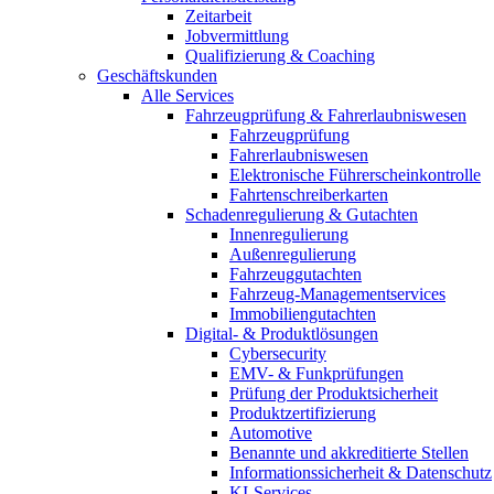
Zeitarbeit
Jobvermittlung
Qualifizierung & Coaching
Geschäftskunden
Alle Services
Fahrzeugprüfung & Fahrerlaubniswesen
Fahrzeugprüfung
Fahrerlaubniswesen
Elektronische Führerscheinkontrolle
Fahrtenschreiberkarten
Schadenregulierung & Gutachten
Innenregulierung
Außenregulierung
Fahrzeuggutachten
Fahrzeug-Managementservices
Immobiliengutachten
Digital- & Produktlösungen
Cybersecurity
EMV- & Funkprüfungen
Prüfung der Produktsicherheit
Produktzertifizierung
Automotive
Benannte und akkreditierte Stellen
Informationssicherheit & Datenschutz
KI-Services