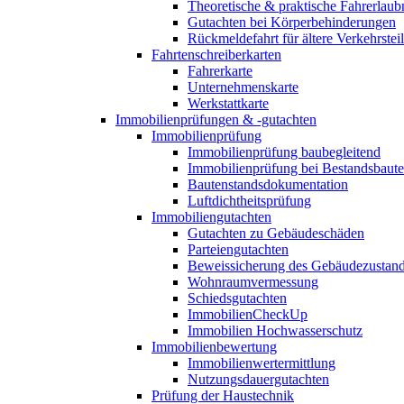
Theoretische & praktische Fahrerlaub
Gutachten bei Körperbehinderungen
Rückmeldefahrt für ältere Verkehrste
Fahrtenschreiberkarten
Fahrerkarte
Unternehmenskarte
Werkstattkarte
Immobilienprüfungen & -gutachten
Immobilienprüfung
Immobilienprüfung baubegleitend
Immobilienprüfung bei Bestandsbaut
Bautenstandsdokumentation
Luftdichtheitsprüfung
Immobiliengutachten
Gutachten zu Gebäudeschäden
Parteiengutachten
Beweissicherung des Gebäudezustan
Wohnraumvermessung
Schiedsgutachten
ImmobilienCheckUp
Immobilien Hochwasserschutz
Immobilienbewertung
Immobilienwertermittlung
Nutzungsdauergutachten
Prüfung der Haustechnik