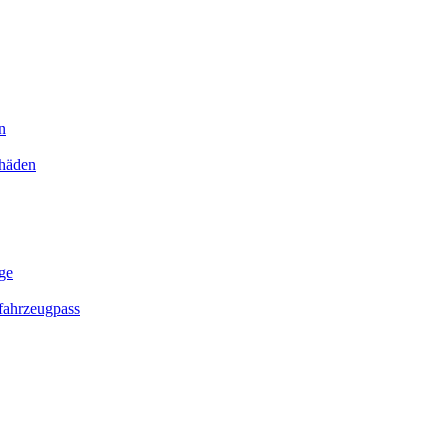
n
chäden
ge
ahrzeugpass