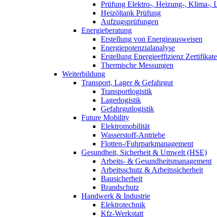
Prüfung Elektro-, Heizung-, Klima-, 
Heizöltank Prüfung
Aufzugsprüfungen
Energieberatung
Erstellung von Energieausweisen
Energiepotenzialanalyse
Erstellung Energieeffizienz Zertifikate
Thermische Messungen
Weiterbildung
Transport, Lager & Gefahrgut
Transportlogistik
Lagerlogistik
Gefahrgutlogistik
Future Mobility
Elektromobilität
Wasserstoff-Antriebe
Flotten-/Fuhrparkmanagement
Gesundheit, Sicherheit & Umwelt (HSE)
Arbeits- & Gesundheitsmanagement
Arbeitsschutz & Arbeitssicherheit
Bausicherheit
Brandschutz
Handwerk & Industrie
Elektrotechnik
Kfz-Werkstatt