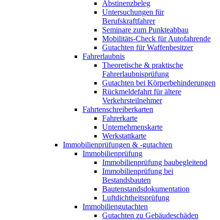
Abstinenzbeleg
Untersuchungen für
Berufskraftfahrer
Seminare zum Punkteabbau
Mobilitäts-Check für Autofahrende
Gutachten für Waffenbesitzer
Fahrerlaubnis
Theoretische & praktische
Fahrerlaubnisprüfung
Gutachten bei Körperbehinderungen
Rückmeldefahrt für ältere
Verkehrsteilnehmer
Fahrtenschreiberkarten
Fahrerkarte
Unternehmenskarte
Werkstattkarte
Immobilienprüfungen & -gutachten
Immobilienprüfung
Immobilienprüfung baubegleitend
Immobilienprüfung bei
Bestandsbauten
Bautenstandsdokumentation
Luftdichtheitsprüfung
Immobiliengutachten
Gutachten zu Gebäudeschäden