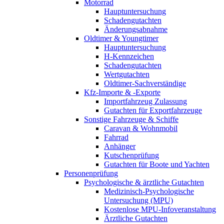
Motorrad
Hauptuntersuchung
Schadengutachten
Änderungsabnahme
Oldtimer & Youngtimer
Hauptuntersuchung
H-Kennzeichen
Schadengutachten
Wertgutachten
Oldtimer-Sachverständige
Kfz-Importe & -Exporte
Importfahrzeug Zulassung
Gutachten für Exportfahrzeuge
Sonstige Fahrzeuge & Schiffe
Caravan & Wohnmobil
Fahrrad
Anhänger
Kutschenprüfung
Gutachten für Boote und Yachten
Personenprüfung
Psychologische & ärztliche Gutachten
Medizinisch-Psychologische
Untersuchung (MPU)
Kostenlose MPU-Infoveranstaltung
Ärztliche Gutachten