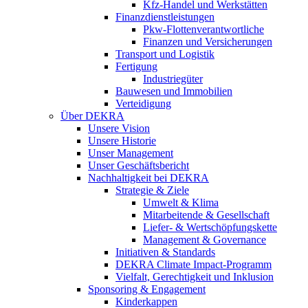
Kfz-Handel und Werkstätten
Finanzdienstleistungen
Pkw‑Flottenverantwortliche
Finanzen und Versicherungen
Transport und Logistik
Fertigung
Industriegüter
Bauwesen und Immobilien
Verteidigung
Über DEKRA
Unsere Vision
Unsere Historie
Unser Management
Unser Geschäftsbericht
Nachhaltigkeit bei DEKRA
Strategie & Ziele
Umwelt & Klima
Mitarbeitende & Gesellschaft
Liefer- & Wertschöpfungskette
Management & Governance
Initiativen & Standards
DEKRA Climate Impact-Programm
Vielfalt, Gerechtigkeit und Inklusion​
Sponsoring & Engagement
Kinderkappen