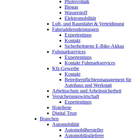
Photovoltaik
Biogas
Wasserstoff
Elektromobilität
Luft- und Raumfahrt & Verteidigung
Fahrraddienstleistungen
Expertentipps
Kontakt
Sicherheitstests E-Bike-Akkus
Fuhrparkservices
Expertentipps
Kontakt Fuhrparkservices
Kfz-Gewerbe
Kontakt
Betreiberpflichtenmanagement für
Autohaus und Werkstatt
Arbeitsschutz und Arbeitssicherheit
Versicherungswirtschaft
Expertentipps
Hotellerie
Digital Trust
Branchen
Automobilität
Automobilhersteller
Automobilzulieferer