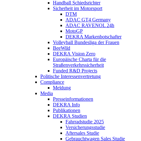
Handball Schiedsrichter
Sicherheit im Motorsport
DTM
ADAC GT4 Germany
ADAC RAVENOL 24h
MotoGP
DEKRA Markenbotschafter
Volleyball Bundesliga der Frauen
BeeWild
DEKRA Vision Zero
Europäische Charta für die
Straßenverkehrssicherheit
Funded R&D Projects
Politische Interessenvertretung
Compliance
Meldung
Media
Presseinformationen
DEKRA Info
Publikationen
DEKRA Studien
Fahrradstudie 2025
Versicherungsstudie
Aftersales Studie
Gebrauchtwagen Sales Studie