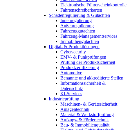
Elektronische Führerscheinkontrolle
Fahrtenschreiberkarten
Schadenregulierung & Gutachten
Innenregulierung
Außenregulierung
Fahrzeuggutachten
Fahrzeug-Managementservices
Immobiliengutachten
Digital- & Produktlösungen
Cybersecurity
EMV- & Funkprüfungen
Prüfung der Produktsicherheit
Produktzertifizierung
Automotive
Benannte und akkreditierte Stellen
Informationssicherheit &
Datenschutz
KI-Services
Industrieprüfung
Maschinen- & Gerätesicherheit
Anlagentechnik
Material & Werkstoffprüfung
Aufzugs- & Fördertechnik
Bau- & Immobilienqualität