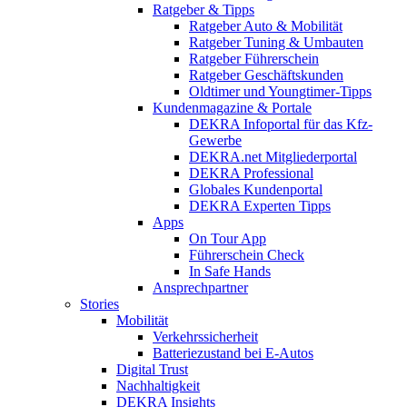
Ratgeber & Tipps
Ratgeber Auto & Mobilität
Ratgeber Tuning & Umbauten
Ratgeber Führerschein
Ratgeber Geschäftskunden
Oldtimer und Youngtimer-Tipps
Kundenmagazine & Portale
DEKRA Infoportal für das Kfz-
Gewerbe
DEKRA.net Mitgliederportal
DEKRA Professional
Globales Kundenportal
DEKRA Experten Tipps
Apps
On Tour App
Führerschein Check
In Safe Hands
Ansprechpartner
Stories
Mobilität
Verkehrssicherheit
Batteriezustand bei E-Autos
Digital Trust
Nachhaltigkeit
DEKRA Insights