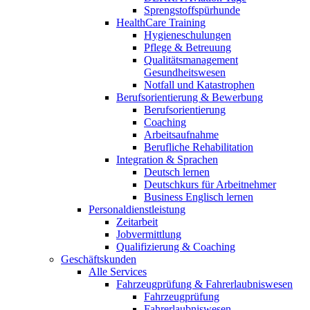
Sprengstoffspürhunde
HealthCare Training
Hygieneschulungen
Pflege & Betreuung
Qualitätsmanagement
Gesundheitswesen
Notfall und Katastrophen
Berufsorientierung & Bewerbung
Berufsorientierung
Coaching
Arbeitsaufnahme
Berufliche Rehabilitation
Integration & Sprachen
Deutsch lernen
Deutschkurs für Arbeitnehmer
Business Englisch lernen
Personaldienstleistung
Zeitarbeit
Jobvermittlung
Qualifizierung & Coaching
Geschäftskunden
Alle Services
Fahrzeugprüfung & Fahrerlaubniswesen
Fahrzeugprüfung
Fahrerlaubniswesen