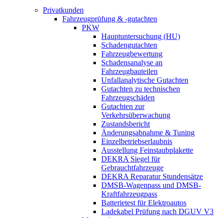
Privatkunden
Fahrzeugprüfung & -gutachten
PKW
Hauptuntersuchung (HU)
Schadengutachten
Fahrzeugbewertung
Schadensanalyse an
Fahrzeugbauteilen
Unfallanalytische Gutachten
Gutachten zu technischen
Fahrzeugschäden
Gutachten zur
Verkehrsüberwachung
Zustandsbericht
Änderungsabnahme & Tuning
Einzelbetriebserlaubnis
Ausstellung Feinstaubplakette
DEKRA Siegel für
Gebrauchtfahrzeuge
DEKRA Reparatur Stundensätze
DMSB-Wagenpass und DMSB-
Kraftfahrzeugpass
Batterietest für Elektroautos
Ladekabel Prüfung nach DGUV V3