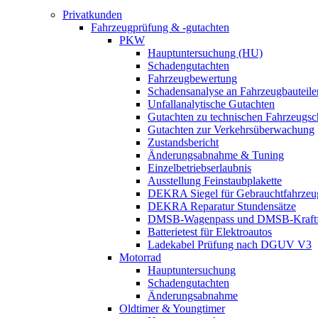
Privatkunden
Fahrzeugprüfung & -gutachten
PKW
Hauptuntersuchung (HU)
Schadengutachten
Fahrzeugbewertung
Schadensanalyse an Fahrzeugbauteile
Unfallanalytische Gutachten
Gutachten zu technischen Fahrzeugs
Gutachten zur Verkehrsüberwachung
Zustandsbericht
Änderungsabnahme & Tuning
Einzelbetriebserlaubnis
Ausstellung Feinstaubplakette
DEKRA Siegel für Gebrauchtfahrzeu
DEKRA Reparatur Stundensätze
DMSB-Wagenpass und DMSB-Kraftf
Batterietest für Elektroautos
Ladekabel Prüfung nach DGUV V3
Motorrad
Hauptuntersuchung
Schadengutachten
Änderungsabnahme
Oldtimer & Youngtimer