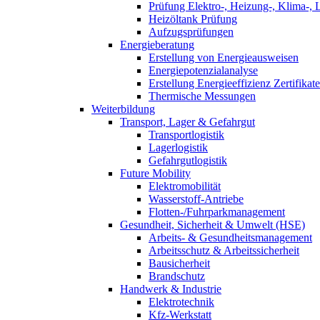
Prüfung Elektro-, Heizung-, Klima-, 
Heizöltank Prüfung
Aufzugsprüfungen
Energieberatung
Erstellung von Energieausweisen
Energiepotenzialanalyse
Erstellung Energieeffizienz Zertifikate
Thermische Messungen
Weiterbildung
Transport, Lager & Gefahrgut
Transportlogistik
Lagerlogistik
Gefahrgutlogistik
Future Mobility
Elektromobilität
Wasserstoff-Antriebe
Flotten-/Fuhrparkmanagement
Gesundheit, Sicherheit & Umwelt (HSE)
Arbeits- & Gesundheitsmanagement
Arbeitsschutz & Arbeitssicherheit
Bausicherheit
Brandschutz
Handwerk & Industrie
Elektrotechnik
Kfz-Werkstatt