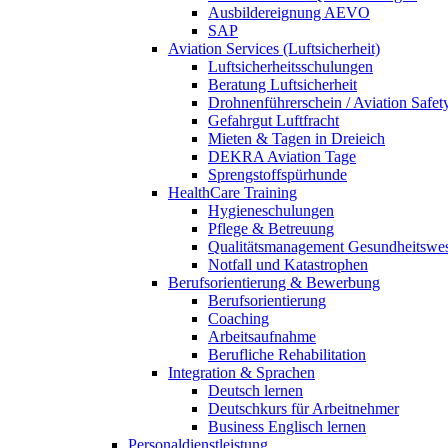
Ausbildereignung AEVO
SAP
Aviation Services (Luftsicherheit)
Luftsicherheitsschulungen
Beratung Luftsicherheit
Drohnenführerschein / Aviation Safet
Gefahrgut Luftfracht
Mieten & Tagen in Dreieich
DEKRA Aviation Tage
Sprengstoffspürhunde
HealthCare Training
Hygieneschulungen
Pflege & Betreuung
Qualitätsmanagement Gesundheitswe
Notfall und Katastrophen
Berufsorientierung & Bewerbung
Berufsorientierung
Coaching
Arbeitsaufnahme
Berufliche Rehabilitation
Integration & Sprachen
Deutsch lernen
Deutschkurs für Arbeitnehmer
Business Englisch lernen
Personaldienstleistung