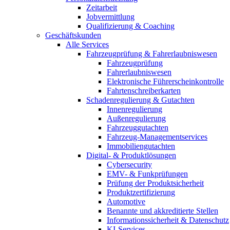
Zeitarbeit
Jobvermittlung
Qualifizierung & Coaching
Geschäftskunden
Alle Services
Fahrzeugprüfung & Fahrerlaubniswesen
Fahrzeugprüfung
Fahrerlaubniswesen
Elektronische Führerscheinkontrolle
Fahrtenschreiberkarten
Schadenregulierung & Gutachten
Innenregulierung
Außenregulierung
Fahrzeuggutachten
Fahrzeug-Managementservices
Immobiliengutachten
Digital- & Produktlösungen
Cybersecurity
EMV- & Funkprüfungen
Prüfung der Produktsicherheit
Produktzertifizierung
Automotive
Benannte und akkreditierte Stellen
Informationssicherheit & Datenschutz
KI-Services