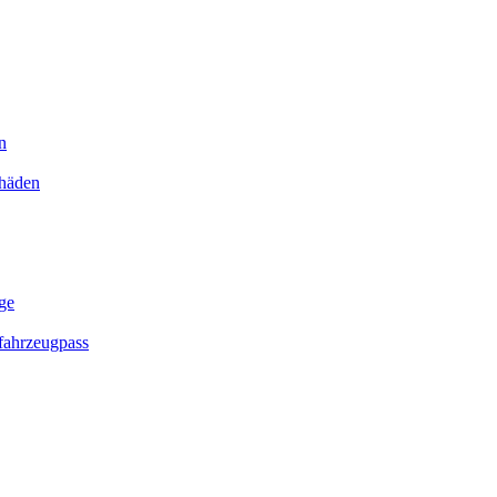
n
chäden
ge
ahrzeugpass