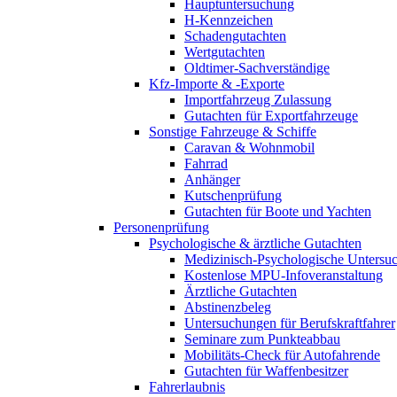
Hauptuntersuchung
H-Kennzeichen
Schadengutachten
Wertgutachten
Oldtimer-Sachverständige
Kfz-Importe & -Exporte
Importfahrzeug Zulassung
Gutachten für Exportfahrzeuge
Sonstige Fahrzeuge & Schiffe
Caravan & Wohnmobil
Fahrrad
Anhänger
Kutschenprüfung
Gutachten für Boote und Yachten
Personenprüfung
Psychologische & ärztliche Gutachten
Medizinisch-Psychologische Unters
Kostenlose MPU-Infoveranstaltung
Ärztliche Gutachten
Abstinenzbeleg
Untersuchungen für Berufskraftfahrer
Seminare zum Punkteabbau
Mobilitäts-Check für Autofahrende
Gutachten für Waffenbesitzer
Fahrerlaubnis