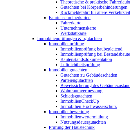
Theoretische & praktische Fahrerlaub
Gutachten bei Körperbehinderungen
Rückmeldefahrt für ältere Verkehrste
Fahrtenschreiberkarten
Fahrerkarte
Unternehmenskarte
Werkstattkarte
Immobilienprüfungen & -gutachten
Immobilienprüfung
Immobilienprüfung baubegleitend
Immobilienprüfung bei Bestandsbaut
Bautenstandsdokumentation
Luftdichtheitsprüfung
Immobiliengutachten
Gutachten zu Gebäudeschäden
Parteiengutachten
Beweissicherung des Gebäudezustan
Wohnraumvermessung
Schiedsgutachten
ImmobilienCheckUp
Immobilien Hochwasserschutz
Immobilienbewertung
Immobilienwertermittlung
Nutzungsdauergutachten
Prüfung der Haustechnik