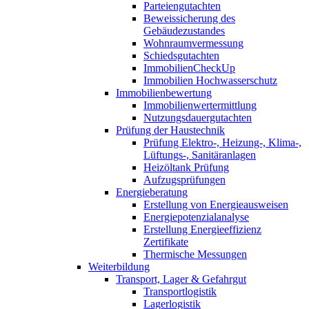
Parteiengutachten
Beweissicherung des
Gebäudezustandes
Wohnraumvermessung
Schiedsgutachten
ImmobilienCheckUp
Immobilien Hochwasserschutz
Immobilienbewertung
Immobilienwertermittlung
Nutzungsdauergutachten
Prüfung der Haustechnik
Prüfung Elektro-, Heizung-, Klima-,
Lüftungs-, Sanitäranlagen
Heizöltank Prüfung
Aufzugsprüfungen
Energieberatung
Erstellung von Energieausweisen
Energiepotenzialanalyse
Erstellung Energieeffizienz
Zertifikate
Thermische Messungen
Weiterbildung
Transport, Lager & Gefahrgut
Transportlogistik
Lagerlogistik