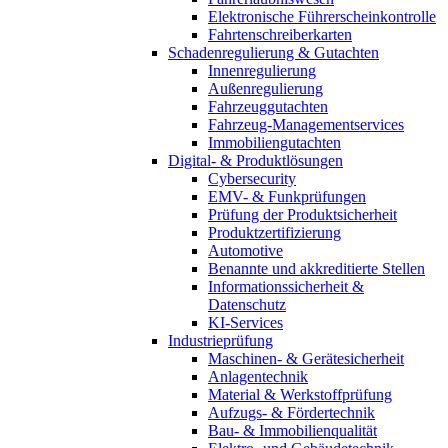
Elektronische Führerscheinkontrolle
Fahrtenschreiberkarten
Schadenregulierung & Gutachten
Innenregulierung
Außenregulierung
Fahrzeuggutachten
Fahrzeug-Managementservices
Immobiliengutachten
Digital- & Produktlösungen
Cybersecurity
EMV- & Funkprüfungen
Prüfung der Produktsicherheit
Produktzertifizierung
Automotive
Benannte und akkreditierte Stellen
Informationssicherheit &
Datenschutz
KI-Services
Industrieprüfung
Maschinen- & Gerätesicherheit
Anlagentechnik
Material & Werkstoffprüfung
Aufzugs- & Fördertechnik
Bau- & Immobilienqualität