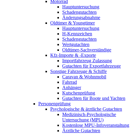
Motorrad
Hauptuntersuchung
Schadengutachten
Änderungsabnahme
Oldtimer & Youngtimer
Hauptuntersuchung
H-Kennzeichen
Schadengutachten
Wertgutachten
Oldtimer-Sachverständige
Kfz-Importe & -Exporte
Importfahrzeug Zulassung
Gutachten für Exportfahrzeuge
Sonstige Fahrzeuge & Schiffe
Caravan & Wohnmobil
Fahrrad
Anhänger
Kutschenprüfung
Gutachten für Boote und Yachten
Personenprüfung
Psychologische & ärztliche Gutachten
Medizinisch-Psychologische
Untersuchung (MPU)
Kostenlose MPU-Infoveranstaltung
Ärztliche Gutachten