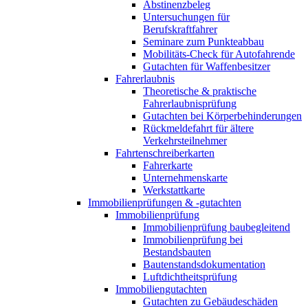
Abstinenzbeleg
Untersuchungen für
Berufskraftfahrer
Seminare zum Punkteabbau
Mobilitäts-Check für Autofahrende
Gutachten für Waffenbesitzer
Fahrerlaubnis
Theoretische & praktische
Fahrerlaubnisprüfung
Gutachten bei Körperbehinderungen
Rückmeldefahrt für ältere
Verkehrsteilnehmer
Fahrtenschreiberkarten
Fahrerkarte
Unternehmenskarte
Werkstattkarte
Immobilienprüfungen & -gutachten
Immobilienprüfung
Immobilienprüfung baubegleitend
Immobilienprüfung bei
Bestandsbauten
Bautenstandsdokumentation
Luftdichtheitsprüfung
Immobiliengutachten
Gutachten zu Gebäudeschäden