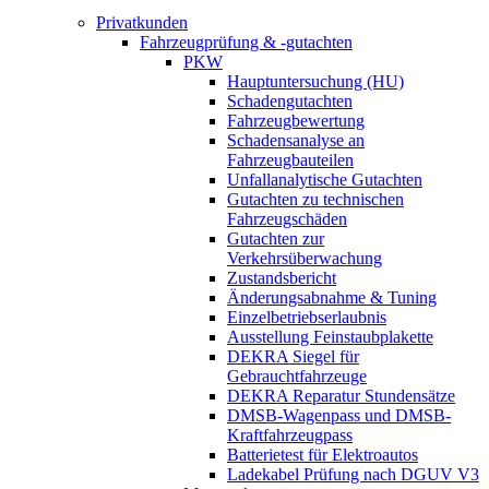
Privatkunden
Fahrzeugprüfung & -gutachten
PKW
Hauptuntersuchung (HU)
Schadengutachten
Fahrzeugbewertung
Schadensanalyse an
Fahrzeugbauteilen
Unfallanalytische Gutachten
Gutachten zu technischen
Fahrzeugschäden
Gutachten zur
Verkehrsüberwachung
Zustandsbericht
Änderungsabnahme & Tuning
Einzelbetriebserlaubnis
Ausstellung Feinstaubplakette
DEKRA Siegel für
Gebrauchtfahrzeuge
DEKRA Reparatur Stundensätze
DMSB-Wagenpass und DMSB-
Kraftfahrzeugpass
Batterietest für Elektroautos
Ladekabel Prüfung nach DGUV V3