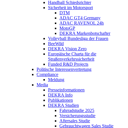
Handball Schiedsrichter
Sicherheit im Motorsport
DTM
ADAC GT4 Germany
ADAC RAVENOL 24h
MotoGP
DEKRA Markenbotschafter
Volleyball Bundesliga der Frauen
BeeWild
DEKRA Vision Zero
Europäische Charta für die
Straßenverkehrssicherheit
Funded R&D Projects
Politische Interessenvertretung
Compliance
Meldung
Media
Presseinformationen
DEKRA Info
Publikationen
DEKRA Studien
Fahrradstudie 2025
Versicherungsstudie
Aftersales Studie
Gebrauchtwagen Sales Studie