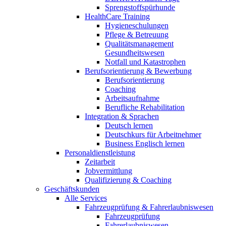
Sprengstoffspürhunde
HealthCare Training
Hygieneschulungen
Pflege & Betreuung
Qualitätsmanagement
Gesundheitswesen
Notfall und Katastrophen
Berufsorientierung & Bewerbung
Berufsorientierung
Coaching
Arbeitsaufnahme
Berufliche Rehabilitation
Integration & Sprachen
Deutsch lernen
Deutschkurs für Arbeitnehmer
Business Englisch lernen
Personaldienstleistung
Zeitarbeit
Jobvermittlung
Qualifizierung & Coaching
Geschäftskunden
Alle Services
Fahrzeugprüfung & Fahrerlaubniswesen
Fahrzeugprüfung
Fahrerlaubniswesen