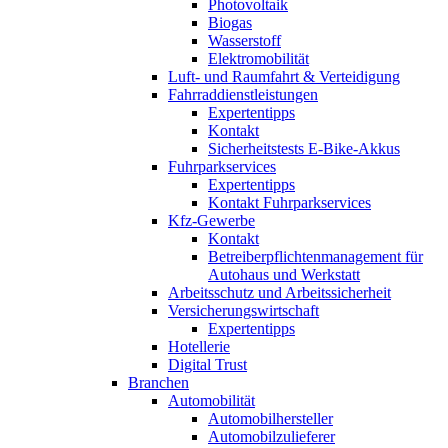
Photovoltaik
Biogas
Wasserstoff
Elektromobilität
Luft- und Raumfahrt & Verteidigung
Fahrraddienstleistungen
Expertentipps
Kontakt
Sicherheitstests E-Bike-Akkus
Fuhrparkservices
Expertentipps
Kontakt Fuhrparkservices
Kfz-Gewerbe
Kontakt
Betreiberpflichtenmanagement für
Autohaus und Werkstatt
Arbeitsschutz und Arbeitssicherheit
Versicherungswirtschaft
Expertentipps
Hotellerie
Digital Trust
Branchen
Automobilität
Automobilhersteller
Automobilzulieferer