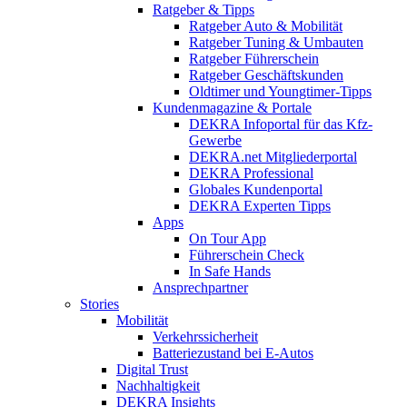
Ratgeber & Tipps
Ratgeber Auto & Mobilität
Ratgeber Tuning & Umbauten
Ratgeber Führerschein
Ratgeber Geschäftskunden
Oldtimer und Youngtimer-Tipps
Kundenmagazine & Portale
DEKRA Infoportal für das Kfz-
Gewerbe
DEKRA.net Mitgliederportal
DEKRA Professional
Globales Kundenportal
DEKRA Experten Tipps
Apps
On Tour App
Führerschein Check
In Safe Hands
Ansprechpartner
Stories
Mobilität
Verkehrssicherheit
Batteriezustand bei E-Autos
Digital Trust
Nachhaltigkeit
DEKRA Insights