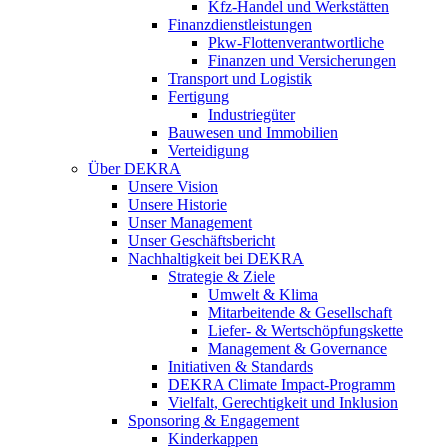
Kfz-Handel und Werkstätten
Finanzdienstleistungen
Pkw‑Flottenverantwortliche
Finanzen und Versicherungen
Transport und Logistik
Fertigung
Industriegüter
Bauwesen und Immobilien
Verteidigung
Über DEKRA
Unsere Vision
Unsere Historie
Unser Management
Unser Geschäftsbericht
Nachhaltigkeit bei DEKRA
Strategie & Ziele
Umwelt & Klima
Mitarbeitende & Gesellschaft
Liefer- & Wertschöpfungskette
Management & Governance
Initiativen & Standards
DEKRA Climate Impact-Programm
Vielfalt, Gerechtigkeit und Inklusion​
Sponsoring & Engagement
Kinderkappen