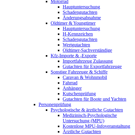
Motorrad
Hauptuntersuchung
Schadengutachten
Änderungsabnahme
Oldtimer & Youngtimer
Hauptuntersuchung
H-Kennzeichen
Schadengutachten
Wertgutachten
Oldtimer-Sachverständige
Kfz-Importe & -Exporte
Importfahrzeug Zulassung
Gutachten für Exportfahrzeuge
Sonstige Fahrzeuge & Schiffe
Caravan & Wohnmobil
Fahrrad
Anhänger
Kutschenprüfung
Gutachten für Boote und Yachten
Personenprüfung
Psychologische & ärztliche Gutachten
Medizinisch-Psychologische
Untersuchung (MPU)
Kostenlose MPU-Infoveranstaltung
Ärztliche Gutachten