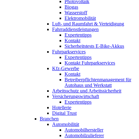
Photovoltaik
Biogas
Wasserstoff
Elektromobilität
Luft- und Raumfahrt & Verteidigung
Fahrraddienstleistungen
Expertentipps
Kontakt
Sicherheitstests E-Bike-Akkus
Fuhrparkservices
Expertentipps
Kontakt Fuhrparkservices
Kfz-Gewerbe
Kontakt
Betreiberpflichtenmanagement für
Autohaus und Werkstatt
Arbeitsschutz und Arbeitssicherheit
Versicherungswirtschaft
Expertentipps
Hotellerie
Digital Trust
Branchen
Automobilität
Automobilhersteller
Automobilzulieferer