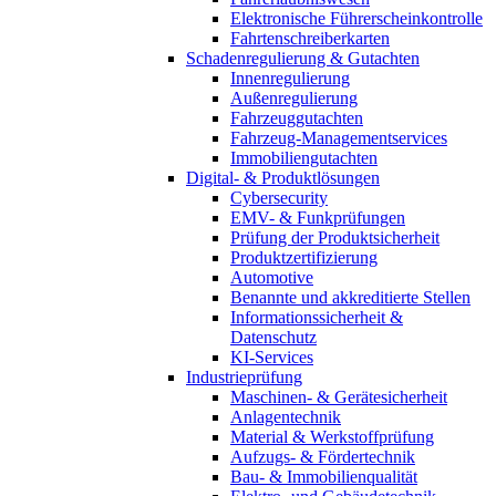
Elektronische Führerscheinkontrolle
Fahrtenschreiberkarten
Schadenregulierung & Gutachten
Innenregulierung
Außenregulierung
Fahrzeuggutachten
Fahrzeug-Managementservices
Immobiliengutachten
Digital- & Produktlösungen
Cybersecurity
EMV- & Funkprüfungen
Prüfung der Produktsicherheit
Produktzertifizierung
Automotive
Benannte und akkreditierte Stellen
Informationssicherheit &
Datenschutz
KI-Services
Industrieprüfung
Maschinen- & Gerätesicherheit
Anlagentechnik
Material & Werkstoffprüfung
Aufzugs- & Fördertechnik
Bau- & Immobilienqualität