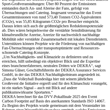
Sport-Großveranstaltungen: Über 80 Prozent der Emissionen
entstanden durch An- und Abreise der Fans, gefolgt von
Übernachtungen und Catering. Insgesamt verursachte das Event
Gesamtemissionen von rund 573,40 Tonnen CO2-Äquivalenten
(CO2e), was 55,85 Kilogramm CO2e pro Besucher entspricht.
Daraus leiten sich auch die größtmöglichen Reduktionspotenziale
ab. Dies wären beispielsweise die verstärkte Sensibilisierung für
klimafreundliche Anreise, Anreize für nachweislich nachhaltige
Mobilität oder verstärkte Zusammenarbeit mit lokalen Dienstleistern.
Unterstützen können Projekte wie die Förderung von nachhaltigen
Fan-Übernachtungen oder transportoptimierte und Ressourcen-
schonende Catering-Konzepte.
„Um Nachhaltigkeits- und Klimaziele zu definieren und zu
erreichen, hilft unbedingt ein objektiver Blick und die Expertise
eines branchenerfahrenen, neutralen Dritten wie DEKRA“, sagt
Simona Gläser, Geschäftsführerin der DEKRA Assurance Services
GmbH, in der das DEKRA Nachhaltigkeitsteam angesiedelt ist.
„Dass die Volleyball Bundesliga hier mit seinem jährlichen
Großevent die Initiative ergreift und für den Klimaschutz vorangeht,
ist ein starkes Signal – auch mit Blick auf andere
publikumswirksame Sportarten.“
DEKRA berechnet für das DVV-Pokalfinale 2025 den Event
Carbon Footprint auf Basis des anerkannten Standards ISO 14067.
Zu Beginn des Projekts wurde gemeinsam mit dem Veranstalter im
Rahmen einer Wesentlichkeitsanalyse ermittelt, welche Emissionen