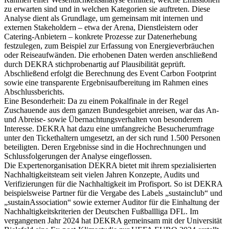
zu erwarten sind und in welchen Kategorien sie auftreten. Diese
Analyse dient als Grundlage, um gemeinsam mit internen und
externen Stakeholdern – etwa der Arena, Dienstleistern oder
Catering-Anbietern – konkrete Prozesse zur Datenerhebung
festzulegen, zum Beispiel zur Erfassung von Energieverbräuchen
oder Reiseaufwänden. Die erhobenen Daten werden anschließend
durch DEKRA stichprobenartig auf Plausibilität geprüft.
Abschließend erfolgt die Berechnung des Event Carbon Footprint
sowie eine transparente Ergebnisaufbereitung im Rahmen eines
Abschlussberichts.
Eine Besonderheit: Da zu einem Pokalfinale in der Regel
Zuschauende aus dem ganzen Bundesgebiet anreisen, war das An-
und Abreise- sowie Übernachtungsverhalten von besonderem
Interesse. DEKRA hat dazu eine umfangreiche Besucherumfrage
unter den Tickethaltern umgesetzt, an der sich rund 1.500 Personen
beteiligten. Deren Ergebnisse sind in die Hochrechnungen und
Schlussfolgerungen der Analyse eingeflossen.
Die Expertenorganisation DEKRA bietet mit ihrem spezialisierten
Nachhaltigkeitsteam seit vielen Jahren Konzepte, Audits und
Verifizierungen für die Nachhaltigkeit im Profisport. So ist DEKRA
beispielsweise Partner für die Vergabe des Labels „sustainclub“ und
„sustainAssociation“ sowie externer Auditor für die Einhaltung der
Nachhaltigkeitskriterien der Deutschen Fußballliga DFL. Im
vergangenen Jahr 2024 hat DEKRA gemeinsam mit der Universität