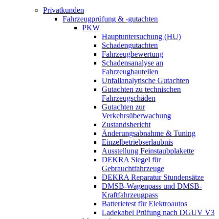
Privatkunden
Fahrzeugprüfung & -gutachten
PKW
Hauptuntersuchung (HU)
Schadengutachten
Fahrzeugbewertung
Schadensanalyse an
Fahrzeugbauteilen
Unfallanalytische Gutachten
Gutachten zu technischen
Fahrzeugschäden
Gutachten zur
Verkehrsüberwachung
Zustandsbericht
Änderungsabnahme & Tuning
Einzelbetriebserlaubnis
Ausstellung Feinstaubplakette
DEKRA Siegel für
Gebrauchtfahrzeuge
DEKRA Reparatur Stundensätze
DMSB-Wagenpass und DMSB-
Kraftfahrzeugpass
Batterietest für Elektroautos
Ladekabel Prüfung nach DGUV V3