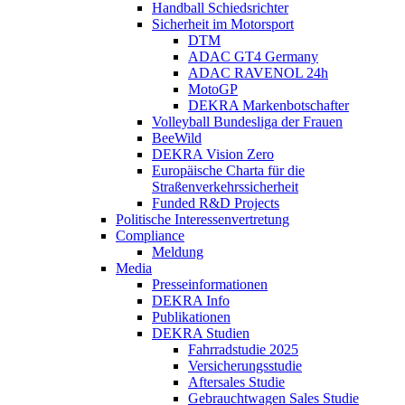
Handball Schiedsrichter
Sicherheit im Motorsport
DTM
ADAC GT4 Germany
ADAC RAVENOL 24h
MotoGP
DEKRA Markenbotschafter
Volleyball Bundesliga der Frauen
BeeWild
DEKRA Vision Zero
Europäische Charta für die
Straßenverkehrssicherheit
Funded R&D Projects
Politische Interessenvertretung
Compliance
Meldung
Media
Presseinformationen
DEKRA Info
Publikationen
DEKRA Studien
Fahrradstudie 2025
Versicherungsstudie
Aftersales Studie
Gebrauchtwagen Sales Studie