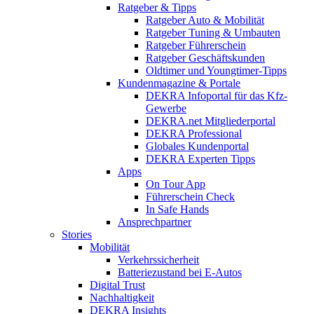
Ratgeber & Tipps
Ratgeber Auto & Mobilität
Ratgeber Tuning & Umbauten
Ratgeber Führerschein
Ratgeber Geschäftskunden
Oldtimer und Youngtimer-Tipps
Kundenmagazine & Portale
DEKRA Infoportal für das Kfz-
Gewerbe
DEKRA.net Mitgliederportal
DEKRA Professional
Globales Kundenportal
DEKRA Experten Tipps
Apps
On Tour App
Führerschein Check
In Safe Hands
Ansprechpartner
Stories
Mobilität
Verkehrssicherheit
Batteriezustand bei E-Autos
Digital Trust
Nachhaltigkeit
DEKRA Insights