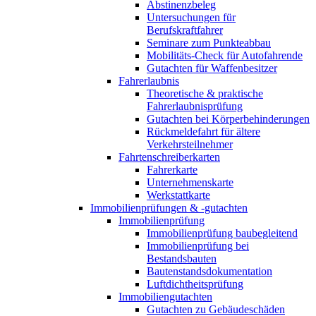
Abstinenzbeleg
Untersuchungen für
Berufskraftfahrer
Seminare zum Punkteabbau
Mobilitäts-Check für Autofahrende
Gutachten für Waffenbesitzer
Fahrerlaubnis
Theoretische & praktische
Fahrerlaubnisprüfung
Gutachten bei Körperbehinderungen
Rückmeldefahrt für ältere
Verkehrsteilnehmer
Fahrtenschreiberkarten
Fahrerkarte
Unternehmenskarte
Werkstattkarte
Immobilienprüfungen & -gutachten
Immobilienprüfung
Immobilienprüfung baubegleitend
Immobilienprüfung bei
Bestandsbauten
Bautenstandsdokumentation
Luftdichtheitsprüfung
Immobiliengutachten
Gutachten zu Gebäudeschäden