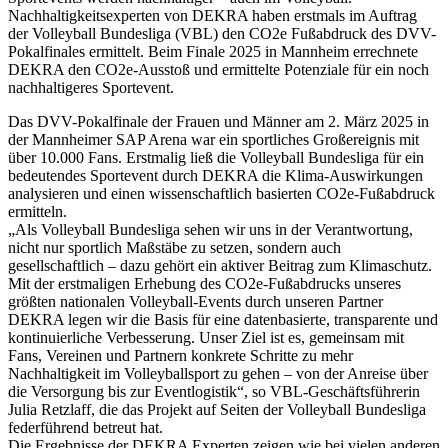
Nachhaltigkeitsexperten von DEKRA haben erstmals im Auftrag
der Volleyball Bundesliga (VBL) den CO2e Fußabdruck des DVV-
Pokalfinales ermittelt. Beim Finale 2025 in Mannheim errechnete
DEKRA den CO2e-Ausstoß und ermittelte Potenziale für ein noch
nachhaltigeres Sportevent.
Das DVV-Pokalfinale der Frauen und Männer am 2. März 2025 in
der Mannheimer SAP Arena war ein sportliches Großereignis mit
über 10.000 Fans. Erstmalig ließ die Volleyball Bundesliga für ein
bedeutendes Sportevent durch DEKRA die Klima-Auswirkungen
analysieren und einen wissenschaftlich basierten CO2e-Fußabdruck
ermitteln.
„Als Volleyball Bundesliga sehen wir uns in der Verantwortung,
nicht nur sportlich Maßstäbe zu setzen, sondern auch
gesellschaftlich – dazu gehört ein aktiver Beitrag zum Klimaschutz.
Mit der erstmaligen Erhebung des CO2e-Fußabdrucks unseres
größten nationalen Volleyball-Events durch unseren Partner
DEKRA legen wir die Basis für eine datenbasierte, transparente und
kontinuierliche Verbesserung. Unser Ziel ist es, gemeinsam mit
Fans, Vereinen und Partnern konkrete Schritte zu mehr
Nachhaltigkeit im Volleyballsport zu gehen – von der Anreise über
die Versorgung bis zur Eventlogistik“, so VBL-Geschäftsführerin
Julia Retzlaff, die das Projekt auf Seiten der Volleyball Bundesliga
federführend betreut hat.
Die Ergebnisse der DEKRA Experten zeigen wie bei vielen anderen