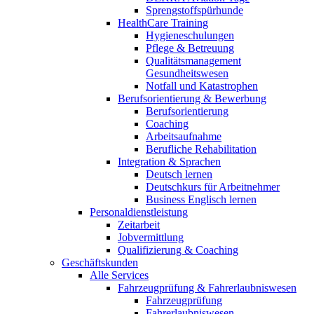
Sprengstoffspürhunde
HealthCare Training
Hygieneschulungen
Pflege & Betreuung
Qualitätsmanagement
Gesundheitswesen
Notfall und Katastrophen
Berufsorientierung & Bewerbung
Berufsorientierung
Coaching
Arbeitsaufnahme
Berufliche Rehabilitation
Integration & Sprachen
Deutsch lernen
Deutschkurs für Arbeitnehmer
Business Englisch lernen
Personaldienstleistung
Zeitarbeit
Jobvermittlung
Qualifizierung & Coaching
Geschäftskunden
Alle Services
Fahrzeugprüfung & Fahrerlaubniswesen
Fahrzeugprüfung
Fahrerlaubniswesen