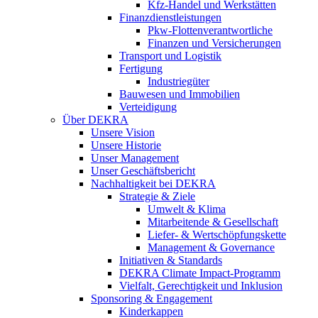
Kfz-Handel und Werkstätten
Finanzdienstleistungen
Pkw‑Flottenverantwortliche
Finanzen und Versicherungen
Transport und Logistik
Fertigung
Industriegüter
Bauwesen und Immobilien
Verteidigung
Über DEKRA
Unsere Vision
Unsere Historie
Unser Management
Unser Geschäftsbericht
Nachhaltigkeit bei DEKRA
Strategie & Ziele
Umwelt & Klima
Mitarbeitende & Gesellschaft
Liefer- & Wertschöpfungskette
Management & Governance
Initiativen & Standards
DEKRA Climate Impact-Programm
Vielfalt, Gerechtigkeit und Inklusion​
Sponsoring & Engagement
Kinderkappen