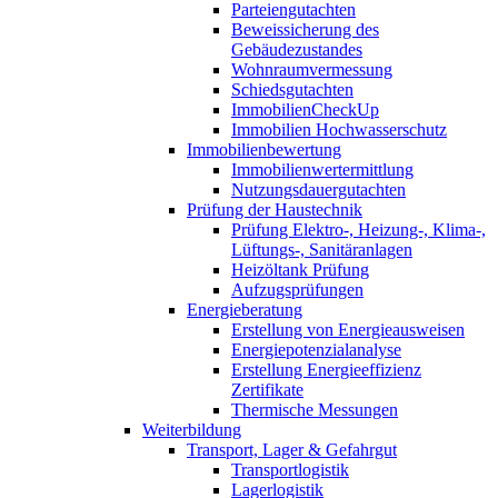
Parteiengutachten
Beweissicherung des
Gebäudezustandes
Wohnraumvermessung
Schiedsgutachten
ImmobilienCheckUp
Immobilien Hochwasserschutz
Immobilienbewertung
Immobilienwertermittlung
Nutzungsdauergutachten
Prüfung der Haustechnik
Prüfung Elektro-, Heizung-, Klima-,
Lüftungs-, Sanitäranlagen
Heizöltank Prüfung
Aufzugsprüfungen
Energieberatung
Erstellung von Energieausweisen
Energiepotenzialanalyse
Erstellung Energieeffizienz
Zertifikate
Thermische Messungen
Weiterbildung
Transport, Lager & Gefahrgut
Transportlogistik
Lagerlogistik