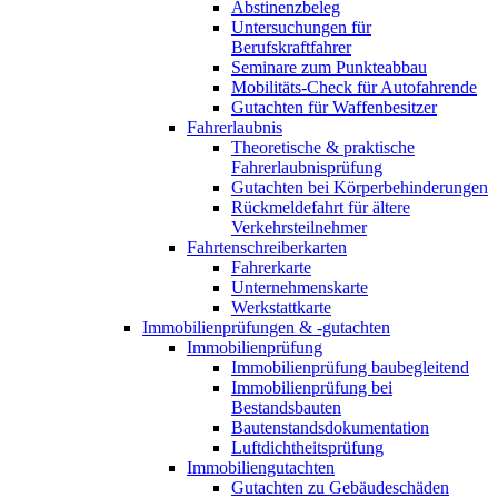
Abstinenzbeleg
Untersuchungen für
Berufskraftfahrer
Seminare zum Punkteabbau
Mobilitäts-Check für Autofahrende
Gutachten für Waffenbesitzer
Fahrerlaubnis
Theoretische & praktische
Fahrerlaubnisprüfung
Gutachten bei Körperbehinderungen
Rückmeldefahrt für ältere
Verkehrsteilnehmer
Fahrtenschreiberkarten
Fahrerkarte
Unternehmenskarte
Werkstattkarte
Immobilienprüfungen & -gutachten
Immobilienprüfung
Immobilienprüfung baubegleitend
Immobilienprüfung bei
Bestandsbauten
Bautenstandsdokumentation
Luftdichtheitsprüfung
Immobiliengutachten
Gutachten zu Gebäudeschäden