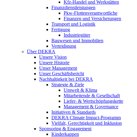
Kfz-Handel und Werkstätten
Finanzdienstleistungen
Pkw‑Flottenverantwortliche
Finanzen und Versicherungen
Transport und Logistik
Fertigung
Industriegüter
Bauwesen und Immobilien
Verteidigung
Über DEKRA
Unsere Vision
Unsere Historie
Unser Management
Unser Geschäftsbericht
Nachhaltigkeit bei DEKRA
Strategie & Ziele
Umwelt & Klima
Mitarbeitende & Gesellschaft
Liefer- & Wertschöpfungskette
Management & Governance
Initiativen & Standards
DEKRA Climate Impact-Programm
Vielfalt, Gerechtigkeit und Inklusion​
Sponsoring & Engagement
Kinderkappen