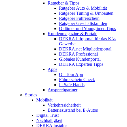
Ratgeber & Tipps
Ratgeber Auto & Mobilität
Ratgeber Tuning & Umbauten
Ratgeber Führerschein
Ratgeber Geschäftskunden
Oldtimer und Youngtimer-Tipps
Kundenmagazine & Portale
DEKRA Infoportal für das Kfz-
Gewerbe
DEKRA.net Mitgliederportal
DEKRA Professional
Globales Kundenportal
DEKRA Experten Tipps
Apps
On Tour App
Führerschein Check
In Safe Hands
Ansprechpartner
Stories
Mobilität
Verkehrssicherheit
Batteriezustand bei E-Autos
Digital Trust
Nachhaltigkeit
DEKRA Insights