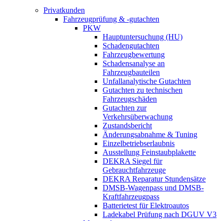
Privatkunden
Fahrzeugprüfung & -gutachten
PKW
Hauptuntersuchung (HU)
Schadengutachten
Fahrzeugbewertung
Schadensanalyse an
Fahrzeugbauteilen
Unfallanalytische Gutachten
Gutachten zu technischen
Fahrzeugschäden
Gutachten zur
Verkehrsüberwachung
Zustandsbericht
Änderungsabnahme & Tuning
Einzelbetriebserlaubnis
Ausstellung Feinstaubplakette
DEKRA Siegel für
Gebrauchtfahrzeuge
DEKRA Reparatur Stundensätze
DMSB-Wagenpass und DMSB-
Kraftfahrzeugpass
Batterietest für Elektroautos
Ladekabel Prüfung nach DGUV V3