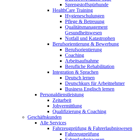
Sprengstoffspürhunde
HealthCare Training
Hygieneschulungen
Pflege & Betreuung
Qualitätsmanagement
Gesundheitswesen
Notfall und Katastrophen
Berufsorientierung & Bewerbung
Berufsorientierung
Coaching
Arbeitsaufnahme
Berufliche Rehabilitation
Integration & Sprachen
Deutsch lernen
Deutschkurs für Arbeitnehmer
Business Englisch lernen
Personaldienstleistung
Zeitarbeit
Jobvermittlung
Qualifizierung & Coaching
Geschäftskunden
Alle Services
Fahrzeugprüfung & Fahrerlaubniswesen
Fahrzeugprüfung
Fahrerlaubniswesen