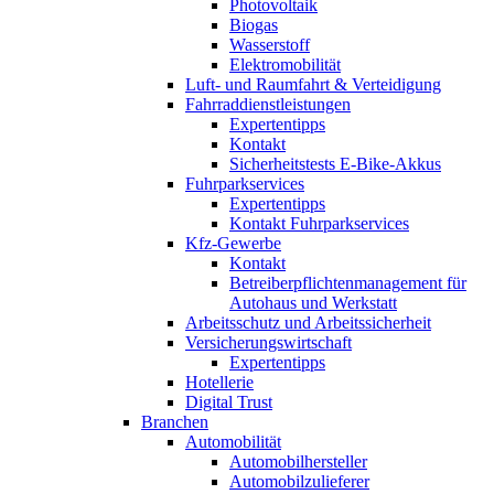
Photovoltaik
Biogas
Wasserstoff
Elektromobilität
Luft- und Raumfahrt & Verteidigung
Fahrraddienstleistungen
Expertentipps
Kontakt
Sicherheitstests E-Bike-Akkus
Fuhrparkservices
Expertentipps
Kontakt Fuhrparkservices
Kfz-Gewerbe
Kontakt
Betreiberpflichtenmanagement für
Autohaus und Werkstatt
Arbeitsschutz und Arbeitssicherheit
Versicherungswirtschaft
Expertentipps
Hotellerie
Digital Trust
Branchen
Automobilität
Automobilhersteller
Automobilzulieferer