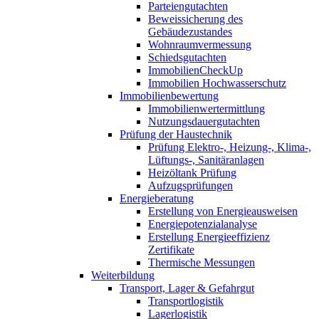
Parteiengutachten
Beweissicherung des
Gebäudezustandes
Wohnraumvermessung
Schiedsgutachten
ImmobilienCheckUp
Immobilien Hochwasserschutz
Immobilienbewertung
Immobilienwertermittlung
Nutzungsdauergutachten
Prüfung der Haustechnik
Prüfung Elektro-, Heizung-, Klima-,
Lüftungs-, Sanitäranlagen
Heizöltank Prüfung
Aufzugsprüfungen
Energieberatung
Erstellung von Energieausweisen
Energiepotenzialanalyse
Erstellung Energieeffizienz
Zertifikate
Thermische Messungen
Weiterbildung
Transport, Lager & Gefahrgut
Transportlogistik
Lagerlogistik