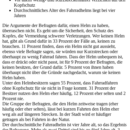
Kopfschutz
Durchschnittliches Alter des Fahrradhelms liegt bei vier
Jahren
Die Argumente der Befragten dafür, einen Helm zu haben,
überraschen nicht. Es geht um die Sicherheit, den Schutz des
Kopfes, die Vermeidung schwerer Verletzungen. Wer keinen Helm
hat, gibt als Grund dafür in 33 Prozent der Fälle an, keinen zu
brauchen. 11 Prozent finden, dass ein Helm nicht gut aussieht,
ebenso viele Befragte sagen, sie würden nur Kurzstrecken oder
überhaupt zu wenig Fahrrad fahren. Dass der Helm unbequem ist,
dass er drückt oder nicht passt, ist für 9 Prozent der Befragten, die
keinen besitzen, der Grund dafür. 5 Prozent von ihnen haben
überhaupt nicht über die Gründe nachgedacht, warum sie keinen
Helm haben.
Unter den Helmbesitzern sagen 55 Prozent, dass Fahrradfahren
ohne Kopfschutz für sie nicht in Frage kommt. 31 Prozent der
Besitzer nutzen den Helm eher häufig, 12 Prozent eher selten und 2
Prozent nie.
Die Gruppe der Befragten, die den Helm zeitweise tragen (eher
häufig oder eher selten), lässt bei kurzen Fahrten den Helm eher
weg als auf längeren Strecken. In der Stadt wird er häufiger
getragen als bei Fahrten in der Natur.
Der durchschnittliche Fahrradhelm ist vier Jahre alt, so das Ergebnis
der Befragung. Mehr als zwei Drittel sind bis zu fünf Jahre alt, 3