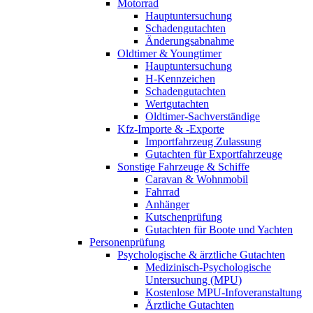
Motorrad
Hauptuntersuchung
Schadengutachten
Änderungsabnahme
Oldtimer & Youngtimer
Hauptuntersuchung
H-Kennzeichen
Schadengutachten
Wertgutachten
Oldtimer-Sachverständige
Kfz-Importe & -Exporte
Importfahrzeug Zulassung
Gutachten für Exportfahrzeuge
Sonstige Fahrzeuge & Schiffe
Caravan & Wohnmobil
Fahrrad
Anhänger
Kutschenprüfung
Gutachten für Boote und Yachten
Personenprüfung
Psychologische & ärztliche Gutachten
Medizinisch-Psychologische
Untersuchung (MPU)
Kostenlose MPU-Infoveranstaltung
Ärztliche Gutachten