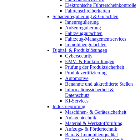
Elektronische Führerscheinkontrolle
Fahrtenschreiberkarten
Schadenregulierung & Gutachten
Innenregulierung
Außenregulierung
Fahrzeuggutachten
Fahrzeug-Managementservices
Immobiliengutachten
Digital- & Produktlösungen
Cybersecurity
EMV- & Funkprüfungen
Prüfung der Produktsicherheit
Produktzertifizierung
Automotive
Benannte und akkreditierte Stellen
Informationssicherheit &
Datenschutz
KI-Services
Industrieprüfung
Maschinen- & Gerätesicherheit
Anlagentechnik
Material & Werkstoffprüfung
Aufzugs- & Fördertechnik
Bau- & Immobilienqualität