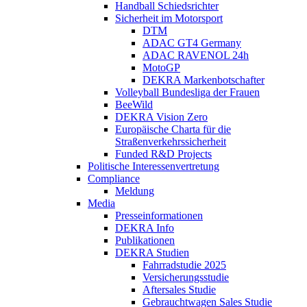
Handball Schiedsrichter
Sicherheit im Motorsport
DTM
ADAC GT4 Germany
ADAC RAVENOL 24h
MotoGP
DEKRA Markenbotschafter
Volleyball Bundesliga der Frauen
BeeWild
DEKRA Vision Zero
Europäische Charta für die
Straßenverkehrssicherheit
Funded R&D Projects
Politische Interessenvertretung
Compliance
Meldung
Media
Presseinformationen
DEKRA Info
Publikationen
DEKRA Studien
Fahrradstudie 2025
Versicherungsstudie
Aftersales Studie
Gebrauchtwagen Sales Studie