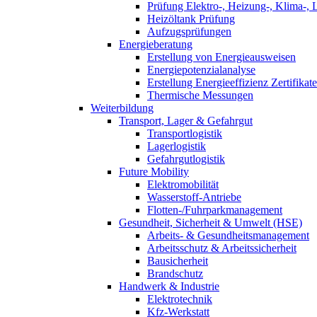
Prüfung Elektro-, Heizung-, Klima-, 
Heizöltank Prüfung
Aufzugsprüfungen
Energieberatung
Erstellung von Energieausweisen
Energiepotenzialanalyse
Erstellung Energieeffizienz Zertifikate
Thermische Messungen
Weiterbildung
Transport, Lager & Gefahrgut
Transportlogistik
Lagerlogistik
Gefahrgutlogistik
Future Mobility
Elektromobilität
Wasserstoff-Antriebe
Flotten-/Fuhrparkmanagement
Gesundheit, Sicherheit & Umwelt (HSE)
Arbeits- & Gesundheitsmanagement
Arbeitsschutz & Arbeitssicherheit
Bausicherheit
Brandschutz
Handwerk & Industrie
Elektrotechnik
Kfz-Werkstatt