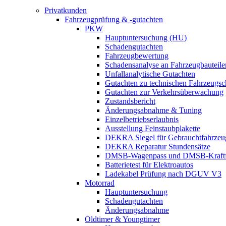
Privatkunden
Fahrzeugprüfung & -gutachten
PKW
Hauptuntersuchung (HU)
Schadengutachten
Fahrzeugbewertung
Schadensanalyse an Fahrzeugbauteile
Unfallanalytische Gutachten
Gutachten zu technischen Fahrzeugs
Gutachten zur Verkehrsüberwachung
Zustandsbericht
Änderungsabnahme & Tuning
Einzelbetriebserlaubnis
Ausstellung Feinstaubplakette
DEKRA Siegel für Gebrauchtfahrzeu
DEKRA Reparatur Stundensätze
DMSB-Wagenpass und DMSB-Kraftf
Batterietest für Elektroautos
Ladekabel Prüfung nach DGUV V3
Motorrad
Hauptuntersuchung
Schadengutachten
Änderungsabnahme
Oldtimer & Youngtimer