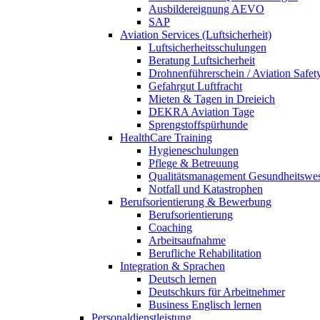
Ausbildereignung AEVO
SAP
Aviation Services (Luftsicherheit)
Luftsicherheitsschulungen
Beratung Luftsicherheit
Drohnenführerschein / Aviation Safet
Gefahrgut Luftfracht
Mieten & Tagen in Dreieich
DEKRA Aviation Tage
Sprengstoffspürhunde
HealthCare Training
Hygieneschulungen
Pflege & Betreuung
Qualitätsmanagement Gesundheitswe
Notfall und Katastrophen
Berufsorientierung & Bewerbung
Berufsorientierung
Coaching
Arbeitsaufnahme
Berufliche Rehabilitation
Integration & Sprachen
Deutsch lernen
Deutschkurs für Arbeitnehmer
Business Englisch lernen
Personaldienstleistung