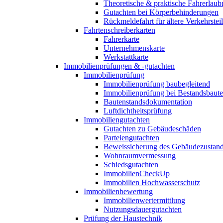
Theoretische & praktische Fahrerlaub
Gutachten bei Körperbehinderungen
Rückmeldefahrt für ältere Verkehrste
Fahrtenschreiberkarten
Fahrerkarte
Unternehmenskarte
Werkstattkarte
Immobilienprüfungen & -gutachten
Immobilienprüfung
Immobilienprüfung baubegleitend
Immobilienprüfung bei Bestandsbaut
Bautenstandsdokumentation
Luftdichtheitsprüfung
Immobiliengutachten
Gutachten zu Gebäudeschäden
Parteiengutachten
Beweissicherung des Gebäudezustan
Wohnraumvermessung
Schiedsgutachten
ImmobilienCheckUp
Immobilien Hochwasserschutz
Immobilienbewertung
Immobilienwertermittlung
Nutzungsdauergutachten
Prüfung der Haustechnik