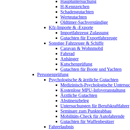
Hauptuntersuchung
H-Kennzeichen
Schadengutachten
Wertgutachten
Oldtimer-Sachverständige
Kfz-Importe & -Exporte
Importfahrzeug Zulassung
Gutachten für Exportfahrzeuge
Sonstige Fahrzeuge & Schiffe
Caravan & Wohnmobil
Fahrrad
Anhänger
Kutschenprüfung
Gutachten für Boote und Yachten
Personenprüfung
Psychologische & ärztliche Gutachten
Medizinisch-Psychologische Unters
Kostenlose MPU-Infoveranstaltung
Ärztliche Gutachten
Abstinenzbeleg
Untersuchungen für Berufskraftfahrer
Seminare zum Punkteabbau
Mobilitäts-Check für Autofahrende
Gutachten für Waffenbesitzer
Fahrerlaubnis