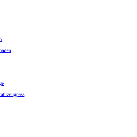
n
chäden
ge
ahrzeugpass