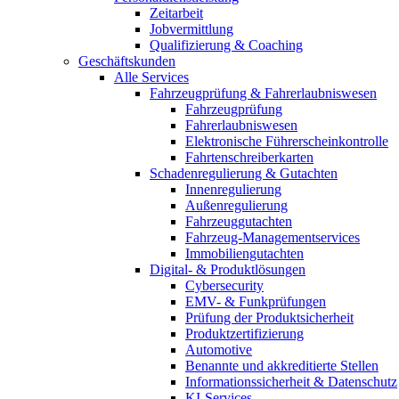
Zeitarbeit
Jobvermittlung
Qualifizierung & Coaching
Geschäftskunden
Alle Services
Fahrzeugprüfung & Fahrerlaubniswesen
Fahrzeugprüfung
Fahrerlaubniswesen
Elektronische Führerscheinkontrolle
Fahrtenschreiberkarten
Schadenregulierung & Gutachten
Innenregulierung
Außenregulierung
Fahrzeuggutachten
Fahrzeug-Managementservices
Immobiliengutachten
Digital- & Produktlösungen
Cybersecurity
EMV- & Funkprüfungen
Prüfung der Produktsicherheit
Produktzertifizierung
Automotive
Benannte und akkreditierte Stellen
Informationssicherheit & Datenschutz
KI-Services