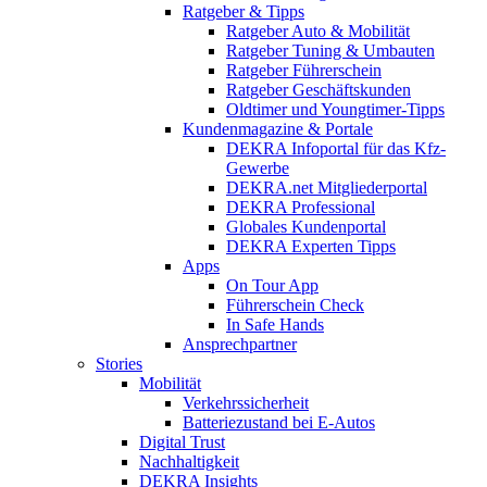
Ratgeber & Tipps
Ratgeber Auto & Mobilität
Ratgeber Tuning & Umbauten
Ratgeber Führerschein
Ratgeber Geschäftskunden
Oldtimer und Youngtimer-Tipps
Kundenmagazine & Portale
DEKRA Infoportal für das Kfz-
Gewerbe
DEKRA.net Mitgliederportal
DEKRA Professional
Globales Kundenportal
DEKRA Experten Tipps
Apps
On Tour App
Führerschein Check
In Safe Hands
Ansprechpartner
Stories
Mobilität
Verkehrssicherheit
Batteriezustand bei E-Autos
Digital Trust
Nachhaltigkeit
DEKRA Insights