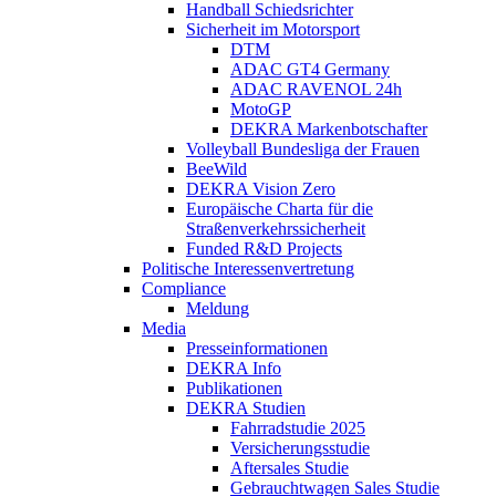
Handball Schiedsrichter
Sicherheit im Motorsport
DTM
ADAC GT4 Germany
ADAC RAVENOL 24h
MotoGP
DEKRA Markenbotschafter
Volleyball Bundesliga der Frauen
BeeWild
DEKRA Vision Zero
Europäische Charta für die
Straßenverkehrssicherheit
Funded R&D Projects
Politische Interessenvertretung
Compliance
Meldung
Media
Presseinformationen
DEKRA Info
Publikationen
DEKRA Studien
Fahrradstudie 2025
Versicherungsstudie
Aftersales Studie
Gebrauchtwagen Sales Studie