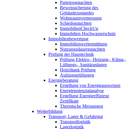
Parteiengutachten
Beweissicherung des
Gebäudezustandes
Wohnraumvermessung
Schiedsgutachten
ImmobilienCheckUp
Immobilien Hochwasserschutz
Immobilienbewertung
Immobilienwertermittlung
Nutzungsdauergutachten
Prüfung der Haustechnik
Prüfung Elektro-, Heizung-, Klima-,
Lüftungs-, Sanitäranlagen
Heizöltank Prüfung
Aufzugsprüfungen
Energieberatung
Erstellung von Energieausweisen
Energiepotenzialanalyse
Erstellung Energieeffizienz
Zertifikate
Thermische Messungen
Weiterbildung
Transport, Lager & Gefahrgut
Transportlogistik
Lagerlogistik