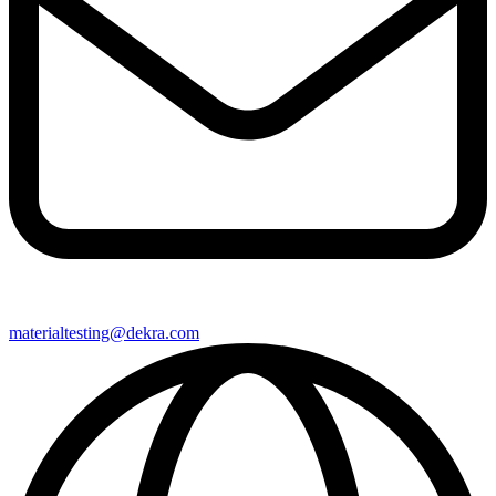
materialtesting@​dekra​.com