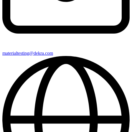
materialtesting@​dekra​.com