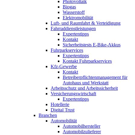
Photovoltaik
Biogas
Wasserstoff
Elektromobilität
Luft- und Raumfahrt & Verteidigung
Fahrraddienstleistungen
Expertentipps
Kontakt
Sicherheitstests E-Bike-Akkus
Fuhrparkservices
Expertentipps
Kontakt Fuhrparkservices
Kfz-Gewerbe
Kontakt
Betreiberpflichtenmanagement für
Autohaus und Werkstatt
Arbeitsschutz und Arbeitssicherheit
Versicherungswirtschaft
Expertentipps
Hotellerie
Digital Trust
Branchen
Automobilität
Automobilhersteller
Automobilzulieferer