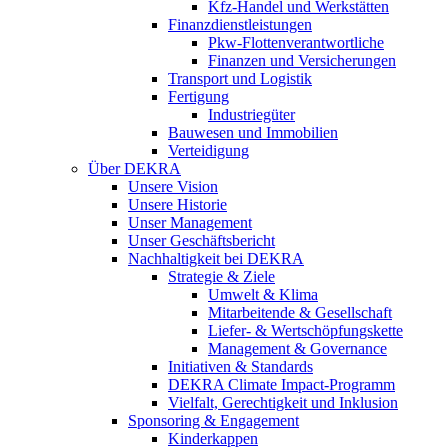
Kfz-Handel und Werkstätten
Finanzdienstleistungen
Pkw‑Flottenverantwortliche
Finanzen und Versicherungen
Transport und Logistik
Fertigung
Industriegüter
Bauwesen und Immobilien
Verteidigung
Über DEKRA
Unsere Vision
Unsere Historie
Unser Management
Unser Geschäftsbericht
Nachhaltigkeit bei DEKRA
Strategie & Ziele
Umwelt & Klima
Mitarbeitende & Gesellschaft
Liefer- & Wertschöpfungskette
Management & Governance
Initiativen & Standards
DEKRA Climate Impact-Programm
Vielfalt, Gerechtigkeit und Inklusion​
Sponsoring & Engagement
Kinderkappen