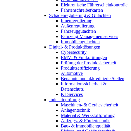
Elektronische Führerscheinkontrolle
Fahrtenschreiberkarten
Schadenregulierung & Gutachten
Innenregulierung
Außenregulierung
Fahrzeuggutachten
Fahrzeug-Managementservices
Immobiliengutachten
Digital- & Produktlösungen
Cybersecurity
EMV- & Funkprüfungen
Prüfung der Produktsicherheit
Produktzertifizierung
Automotive
Benannte und akkreditierte Stellen
Informationssicherheit &
Datenschutz
KI-Services
Industrieprüfung
Maschinen- & Gerätesicherheit
Anlagentechnik
Material & Werkstoffprüfung
Aufzugs- & Fördertechnik
Bau- & Immobilienqualität