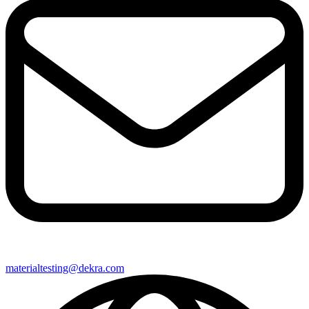
materialtesting@​dekra​.com