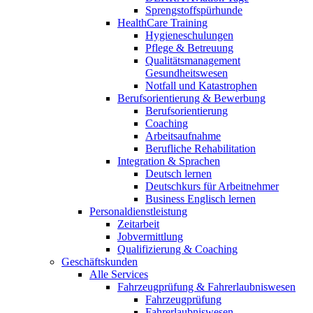
Sprengstoffspürhunde
HealthCare Training
Hygieneschulungen
Pflege & Betreuung
Qualitätsmanagement
Gesundheitswesen
Notfall und Katastrophen
Berufsorientierung & Bewerbung
Berufsorientierung
Coaching
Arbeitsaufnahme
Berufliche Rehabilitation
Integration & Sprachen
Deutsch lernen
Deutschkurs für Arbeitnehmer
Business Englisch lernen
Personaldienstleistung
Zeitarbeit
Jobvermittlung
Qualifizierung & Coaching
Geschäftskunden
Alle Services
Fahrzeugprüfung & Fahrerlaubniswesen
Fahrzeugprüfung
Fahrerlaubniswesen