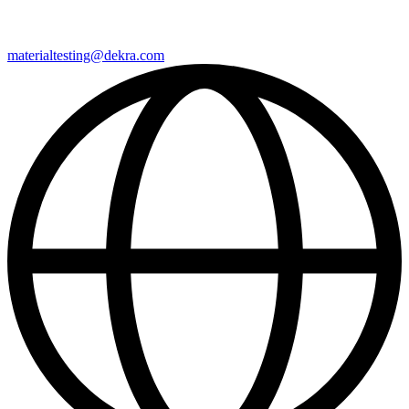
materialtesting@​dekra​.com