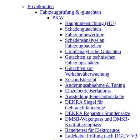
Privatkunden
Fahrzeugprüfung & -gutachten
PKW
Hauptuntersuchung (HU)
Schadengutachten
Fahrzeugbewertung
Schadensanalyse an
Fahrzeugbauteilen
Unfallanalytische Gutachten
Gutachten zu technischen
Fahrzeugschäden
Gutachten zur
Verkehrsüberwachung
Zustandsbericht
Änderungsabnahme & Tuning
Einzelbetriebserlaubnis
Ausstellung Feinstaubplakette
DEKRA Siegel für
Gebrauchtfahrzeuge
DEKRA Reparatur Stundensätze
DMSB-Wagenpass und DMSB-
Kraftfahrzeugpass
Batterietest für Elektroautos
Ladekabel Prüfung nach DGUV V3