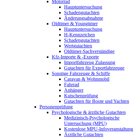
Motorrad
Hauptuntersuchung
Schadengutachten
Änderungsabnahme
Oldtimer & Youngtimer
Hauptuntersuchung
H-Kennzeichen
Schadengutachten
Wertgutachten
Oldtimer-Sachverständige
Kfz-Importe & -Exporte
Importfahrzeug Zulassung
Gutachten für Exportfahrzeuge
Sonstige Fahrzeuge & Schiffe
Caravan & Wohnmobil
Fahrrad
Anhänger
Kutschenprüfung
Gutachten für Boote und Yachten
Personenprüfung
Psychologische & ärztliche Gutachten
Medizinisch-Psychologische
Untersuchung (MPU)
Kostenlose MPU-Infoveranstaltung
Ärztliche Gutachten