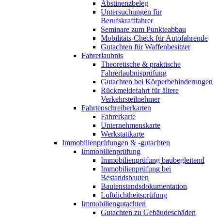
Abstinenzbeleg
Untersuchungen für
Berufskraftfahrer
Seminare zum Punkteabbau
Mobilitäts-Check für Autofahrende
Gutachten für Waffenbesitzer
Fahrerlaubnis
Theoretische & praktische
Fahrerlaubnisprüfung
Gutachten bei Körperbehinderungen
Rückmeldefahrt für ältere
Verkehrsteilnehmer
Fahrtenschreiberkarten
Fahrerkarte
Unternehmenskarte
Werkstattkarte
Immobilienprüfungen & -gutachten
Immobilienprüfung
Immobilienprüfung baubegleitend
Immobilienprüfung bei
Bestandsbauten
Bautenstandsdokumentation
Luftdichtheitsprüfung
Immobiliengutachten
Gutachten zu Gebäudeschäden