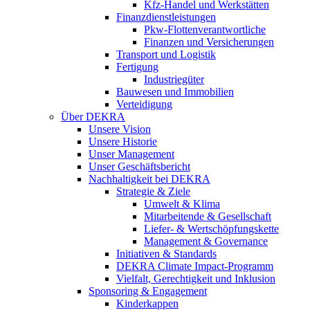
Kfz-Handel und Werkstätten
Finanzdienstleistungen
Pkw‑Flottenverantwortliche
Finanzen und Versicherungen
Transport und Logistik
Fertigung
Industriegüter
Bauwesen und Immobilien
Verteidigung
Über DEKRA
Unsere Vision
Unsere Historie
Unser Management
Unser Geschäftsbericht
Nachhaltigkeit bei DEKRA
Strategie & Ziele
Umwelt & Klima
Mitarbeitende & Gesellschaft
Liefer- & Wertschöpfungskette
Management & Governance
Initiativen & Standards
DEKRA Climate Impact-Programm
Vielfalt, Gerechtigkeit und Inklusion​
Sponsoring & Engagement
Kinderkappen