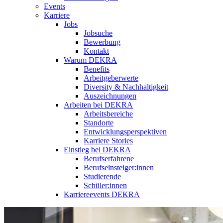
Events
Karriere
Jobs
Jobsuche
Bewerbung
Kontakt
Warum DEKRA
Benefits
Arbeitgeberwerte
Diversity & Nachhaltigkeit
Auszeichnungen
Arbeiten bei DEKRA
Arbeitsbereiche
Standorte
Entwicklungsperspektiven
Karriere Stories
Einstieg bei DEKRA
Berufserfahrene
Berufseinsteiger:innen
Studierende
Schüler:innen
Karriereevents DEKRA