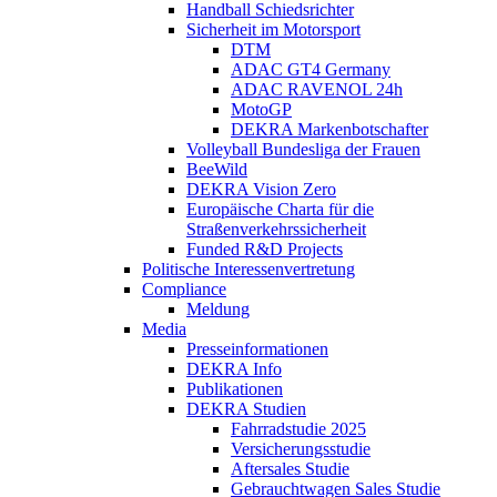
Handball Schiedsrichter
Sicherheit im Motorsport
DTM
ADAC GT4 Germany
ADAC RAVENOL 24h
MotoGP
DEKRA Markenbotschafter
Volleyball Bundesliga der Frauen
BeeWild
DEKRA Vision Zero
Europäische Charta für die
Straßenverkehrssicherheit
Funded R&D Projects
Politische Interessenvertretung
Compliance
Meldung
Media
Presseinformationen
DEKRA Info
Publikationen
DEKRA Studien
Fahrradstudie 2025
Versicherungsstudie
Aftersales Studie
Gebrauchtwagen Sales Studie