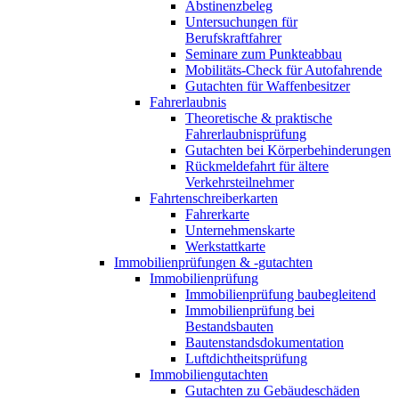
Abstinenzbeleg
Untersuchungen für
Berufskraftfahrer
Seminare zum Punkteabbau
Mobilitäts-Check für Autofahrende
Gutachten für Waffenbesitzer
Fahrerlaubnis
Theoretische & praktische
Fahrerlaubnisprüfung
Gutachten bei Körperbehinderungen
Rückmeldefahrt für ältere
Verkehrsteilnehmer
Fahrtenschreiberkarten
Fahrerkarte
Unternehmenskarte
Werkstattkarte
Immobilienprüfungen & -gutachten
Immobilienprüfung
Immobilienprüfung baubegleitend
Immobilienprüfung bei
Bestandsbauten
Bautenstandsdokumentation
Luftdichtheitsprüfung
Immobiliengutachten
Gutachten zu Gebäudeschäden