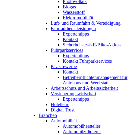
Photovoltaik
Biogas
Wasserstoff
Elektromobilität
Luft- und Raumfahrt & Verteidigung
Fahrraddienstleistungen
Expertentipps
Kontakt
Sicherheitstests E-Bike-Akkus
Fuhrparkservices
Expertentipps
Kontakt Fuhrparkservices
Kfz-Gewerbe
Kontakt
Betreiberpflichtenmanagement für
Autohaus und Werkstatt
Arbeitsschutz und Arbeitssicherheit
Versicherungswirtschaft
Expertentipps
Hotellerie
Digital Trust
Branchen
Automobilität
Automobilhersteller
Automobilzulieferer