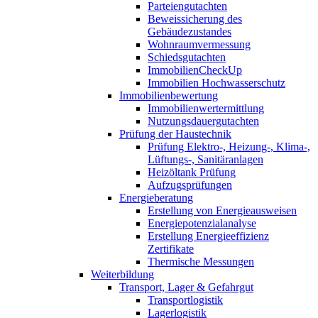
Parteiengutachten
Beweissicherung des
Gebäudezustandes
Wohnraumvermessung
Schiedsgutachten
ImmobilienCheckUp
Immobilien Hochwasserschutz
Immobilienbewertung
Immobilienwertermittlung
Nutzungsdauergutachten
Prüfung der Haustechnik
Prüfung Elektro-, Heizung-, Klima-,
Lüftungs-, Sanitäranlagen
Heizöltank Prüfung
Aufzugsprüfungen
Energieberatung
Erstellung von Energieausweisen
Energiepotenzialanalyse
Erstellung Energieeffizienz
Zertifikate
Thermische Messungen
Weiterbildung
Transport, Lager & Gefahrgut
Transportlogistik
Lagerlogistik