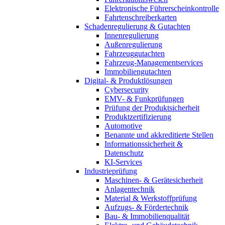
Elektronische Führerscheinkontrolle
Fahrtenschreiberkarten
Schadenregulierung & Gutachten
Innenregulierung
Außenregulierung
Fahrzeuggutachten
Fahrzeug-Managementservices
Immobiliengutachten
Digital- & Produktlösungen
Cybersecurity
EMV- & Funkprüfungen
Prüfung der Produktsicherheit
Produktzertifizierung
Automotive
Benannte und akkreditierte Stellen
Informationssicherheit &
Datenschutz
KI-Services
Industrieprüfung
Maschinen- & Gerätesicherheit
Anlagentechnik
Material & Werkstoffprüfung
Aufzugs- & Fördertechnik
Bau- & Immobilienqualität