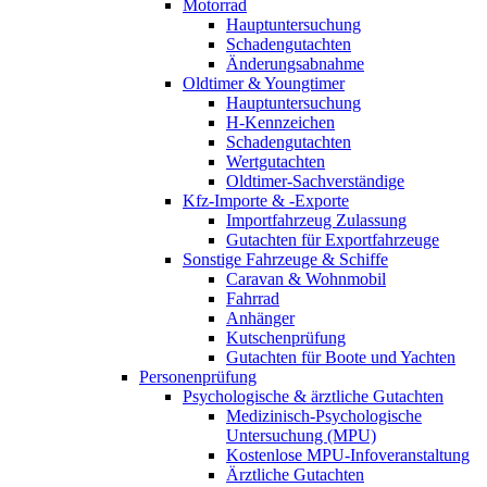
Motorrad
Hauptuntersuchung
Schadengutachten
Änderungsabnahme
Oldtimer & Youngtimer
Hauptuntersuchung
H-Kennzeichen
Schadengutachten
Wertgutachten
Oldtimer-Sachverständige
Kfz-Importe & -Exporte
Importfahrzeug Zulassung
Gutachten für Exportfahrzeuge
Sonstige Fahrzeuge & Schiffe
Caravan & Wohnmobil
Fahrrad
Anhänger
Kutschenprüfung
Gutachten für Boote und Yachten
Personenprüfung
Psychologische & ärztliche Gutachten
Medizinisch-Psychologische
Untersuchung (MPU)
Kostenlose MPU-Infoveranstaltung
Ärztliche Gutachten