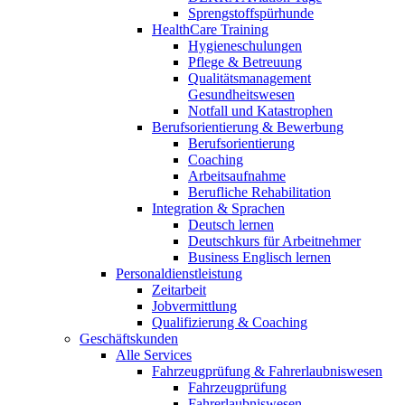
Sprengstoffspürhunde
HealthCare Training
Hygieneschulungen
Pflege & Betreuung
Qualitätsmanagement
Gesundheitswesen
Notfall und Katastrophen
Berufsorientierung & Bewerbung
Berufsorientierung
Coaching
Arbeitsaufnahme
Berufliche Rehabilitation
Integration & Sprachen
Deutsch lernen
Deutschkurs für Arbeitnehmer
Business Englisch lernen
Personaldienstleistung
Zeitarbeit
Jobvermittlung
Qualifizierung & Coaching
Geschäftskunden
Alle Services
Fahrzeugprüfung & Fahrerlaubniswesen
Fahrzeugprüfung
Fahrerlaubniswesen