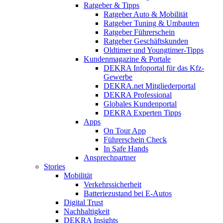
Ratgeber & Tipps
Ratgeber Auto & Mobilität
Ratgeber Tuning & Umbauten
Ratgeber Führerschein
Ratgeber Geschäftskunden
Oldtimer und Youngtimer-Tipps
Kundenmagazine & Portale
DEKRA Infoportal für das Kfz-
Gewerbe
DEKRA.net Mitgliederportal
DEKRA Professional
Globales Kundenportal
DEKRA Experten Tipps
Apps
On Tour App
Führerschein Check
In Safe Hands
Ansprechpartner
Stories
Mobilität
Verkehrssicherheit
Batteriezustand bei E-Autos
Digital Trust
Nachhaltigkeit
DEKRA Insights