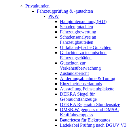
Privatkunden
Fahrzeugprüfung & -gutachten
PKW
Hauptuntersuchung (HU)
Schadengutachten
Fahrzeugbewertung
Schadensanalyse an
Fahrzeugbauteilen
Unfallanalytische Gutachten
Gutachten zu technischen
Fahrzeugschäden
Gutachten zur
Verkehrsüberwachung
Zustandsbericht
Änderungsabnahme & Tuning
Einzelbetriebserlaubnis
Ausstellung Feinstaubplakette
DEKRA Siegel für
Gebrauchtfahrzeuge
DEKRA Reparatur Stundensätze
DMSB-Wagenpass und DMSB-
Kraftfahrzeugpass
Batterietest für Elektroautos
Ladekabel Prüfung nach DGUV V3