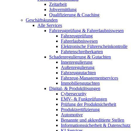
Zeitarbeit
Jobvermittlung
Qualifizierung & Coaching
Geschäftskunden
Alle Services
Fahrzeugprüfung & Fahrerlaubniswesen
Fahrzeugprüfung
Fahrerlaubniswesen
Elektronische Führerscheinkontrolle
Fahrtenschreiberkarten
Schadenregulierung & Gutachten
Innenregulierung
Außenregulierung
Fahrzeuggutachten
Fahrzeug-Managementservices
Immobiliengutachten
Digital- & Produktlösungen
Cybersecurity
EMV- & Funkprüfungen
Prüfung der Produktsicherheit
Produktzertifizierung
Automotive
Benannte und akkreditierte Stellen
Informationssicherheit & Datenschutz
KI-Services