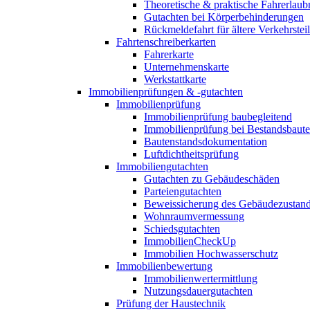
Theoretische & praktische Fahrerlaub
Gutachten bei Körperbehinderungen
Rückmeldefahrt für ältere Verkehrste
Fahrtenschreiberkarten
Fahrerkarte
Unternehmenskarte
Werkstattkarte
Immobilienprüfungen & -gutachten
Immobilienprüfung
Immobilienprüfung baubegleitend
Immobilienprüfung bei Bestandsbaut
Bautenstandsdokumentation
Luftdichtheitsprüfung
Immobiliengutachten
Gutachten zu Gebäudeschäden
Parteiengutachten
Beweissicherung des Gebäudezustan
Wohnraumvermessung
Schiedsgutachten
ImmobilienCheckUp
Immobilien Hochwasserschutz
Immobilienbewertung
Immobilienwertermittlung
Nutzungsdauergutachten
Prüfung der Haustechnik