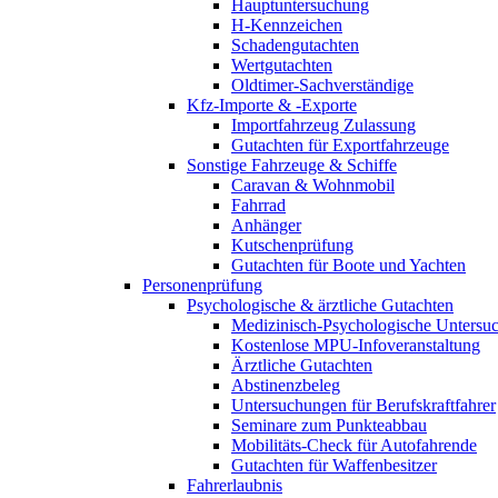
Hauptuntersuchung
H-Kennzeichen
Schadengutachten
Wertgutachten
Oldtimer-Sachverständige
Kfz-Importe & -Exporte
Importfahrzeug Zulassung
Gutachten für Exportfahrzeuge
Sonstige Fahrzeuge & Schiffe
Caravan & Wohnmobil
Fahrrad
Anhänger
Kutschenprüfung
Gutachten für Boote und Yachten
Personenprüfung
Psychologische & ärztliche Gutachten
Medizinisch-Psychologische Unters
Kostenlose MPU-Infoveranstaltung
Ärztliche Gutachten
Abstinenzbeleg
Untersuchungen für Berufskraftfahrer
Seminare zum Punkteabbau
Mobilitäts-Check für Autofahrende
Gutachten für Waffenbesitzer
Fahrerlaubnis