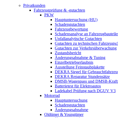
Privatkunden
Fahrzeugprüfung & -gutachten
PKW
Hauptuntersuchung (HU)
Schadengutachten
Fahrzeugbewertung
Schadensanalyse an Fahrzeugbauteile
Unfallanalytische Gutachten
Gutachten zu technischen Fahrzeugs
Gutachten zur Verkehrsüberwachung
Zustandsbericht
Änderungsabnahme & Tuning
Einzelbetriebserlaubnis
Ausstellung Feinstaubplakette
DEKRA Siegel für Gebrauchtfahrzeu
DEKRA Reparatur Stundensätze
DMSB-Wagenpass und DMSB-Kraftf
Batterietest für Elektroautos
Ladekabel Prüfung nach DGUV V3
Motorrad
Hauptuntersuchung
Schadengutachten
Änderungsabnahme
Oldtimer & Youngtimer