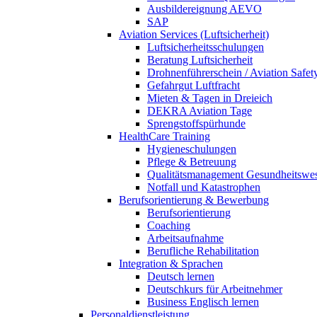
Ausbildereignung AEVO
SAP
Aviation Services (Luftsicherheit)
Luftsicherheitsschulungen
Beratung Luftsicherheit
Drohnenführerschein / Aviation Safet
Gefahrgut Luftfracht
Mieten & Tagen in Dreieich
DEKRA Aviation Tage
Sprengstoffspürhunde
HealthCare Training
Hygieneschulungen
Pflege & Betreuung
Qualitätsmanagement Gesundheitswe
Notfall und Katastrophen
Berufsorientierung & Bewerbung
Berufsorientierung
Coaching
Arbeitsaufnahme
Berufliche Rehabilitation
Integration & Sprachen
Deutsch lernen
Deutschkurs für Arbeitnehmer
Business Englisch lernen
Personaldienstleistung