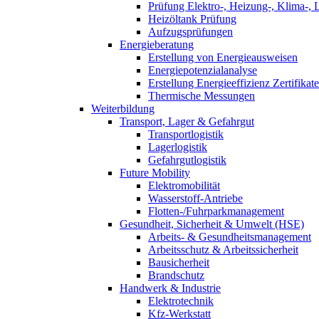
Prüfung Elektro-, Heizung-, Klima-, 
Heizöltank Prüfung
Aufzugsprüfungen
Energieberatung
Erstellung von Energieausweisen
Energiepotenzialanalyse
Erstellung Energieeffizienz Zertifikate
Thermische Messungen
Weiterbildung
Transport, Lager & Gefahrgut
Transportlogistik
Lagerlogistik
Gefahrgutlogistik
Future Mobility
Elektromobilität
Wasserstoff-Antriebe
Flotten-/Fuhrparkmanagement
Gesundheit, Sicherheit & Umwelt (HSE)
Arbeits- & Gesundheitsmanagement
Arbeitsschutz & Arbeitssicherheit
Bausicherheit
Brandschutz
Handwerk & Industrie
Elektrotechnik
Kfz-Werkstatt