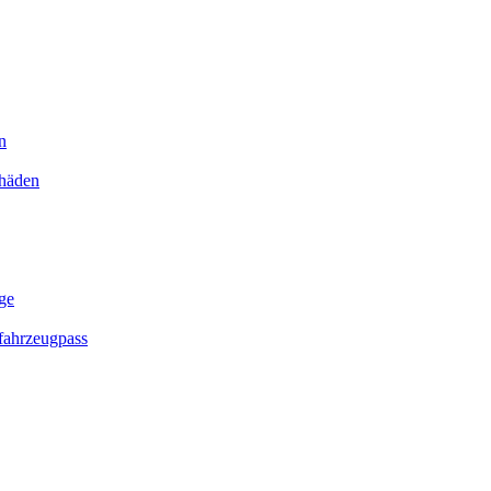
n
chäden
ge
ahrzeugpass