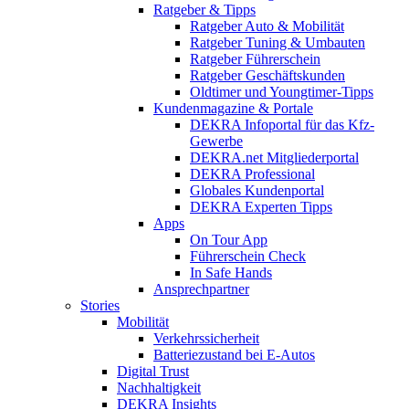
Ratgeber & Tipps
Ratgeber Auto & Mobilität
Ratgeber Tuning & Umbauten
Ratgeber Führerschein
Ratgeber Geschäftskunden
Oldtimer und Youngtimer-Tipps
Kundenmagazine & Portale
DEKRA Infoportal für das Kfz-
Gewerbe
DEKRA.net Mitgliederportal
DEKRA Professional
Globales Kundenportal
DEKRA Experten Tipps
Apps
On Tour App
Führerschein Check
In Safe Hands
Ansprechpartner
Stories
Mobilität
Verkehrssicherheit
Batteriezustand bei E-Autos
Digital Trust
Nachhaltigkeit
DEKRA Insights