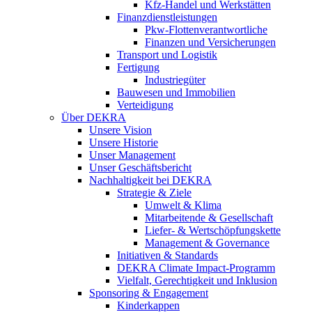
Kfz-Handel und Werkstätten
Finanzdienstleistungen
Pkw‑Flottenverantwortliche
Finanzen und Versicherungen
Transport und Logistik
Fertigung
Industriegüter
Bauwesen und Immobilien
Verteidigung
Über DEKRA
Unsere Vision
Unsere Historie
Unser Management
Unser Geschäftsbericht
Nachhaltigkeit bei DEKRA
Strategie & Ziele
Umwelt & Klima
Mitarbeitende & Gesellschaft
Liefer- & Wertschöpfungskette
Management & Governance
Initiativen & Standards
DEKRA Climate Impact-Programm
Vielfalt, Gerechtigkeit und Inklusion​
Sponsoring & Engagement
Kinderkappen