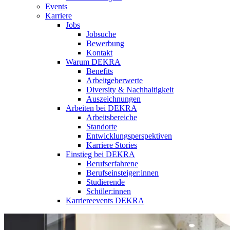
Events
Karriere
Jobs
Jobsuche
Bewerbung
Kontakt
Warum DEKRA
Benefits
Arbeitgeberwerte
Diversity & Nachhaltigkeit
Auszeichnungen
Arbeiten bei DEKRA
Arbeitsbereiche
Standorte
Entwicklungsperspektiven
Karriere Stories
Einstieg bei DEKRA
Berufserfahrene
Berufseinsteiger:innen
Studierende
Schüler:innen
Karriereevents DEKRA