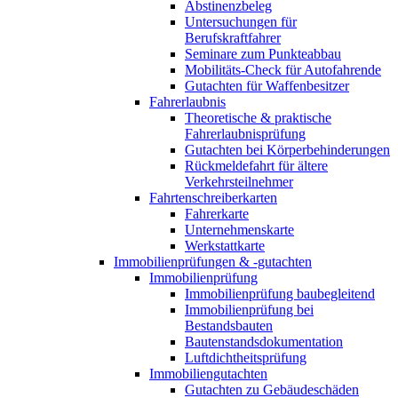
Abstinenzbeleg
Untersuchungen für
Berufskraftfahrer
Seminare zum Punkteabbau
Mobilitäts-Check für Autofahrende
Gutachten für Waffenbesitzer
Fahrerlaubnis
Theoretische & praktische
Fahrerlaubnisprüfung
Gutachten bei Körperbehinderungen
Rückmeldefahrt für ältere
Verkehrsteilnehmer
Fahrtenschreiberkarten
Fahrerkarte
Unternehmenskarte
Werkstattkarte
Immobilienprüfungen & -gutachten
Immobilienprüfung
Immobilienprüfung baubegleitend
Immobilienprüfung bei
Bestandsbauten
Bautenstandsdokumentation
Luftdichtheitsprüfung
Immobiliengutachten
Gutachten zu Gebäudeschäden