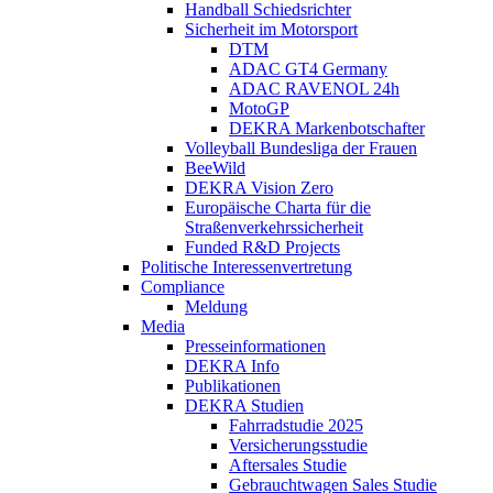
Handball Schiedsrichter
Sicherheit im Motorsport
DTM
ADAC GT4 Germany
ADAC RAVENOL 24h
MotoGP
DEKRA Markenbotschafter
Volleyball Bundesliga der Frauen
BeeWild
DEKRA Vision Zero
Europäische Charta für die
Straßenverkehrssicherheit
Funded R&D Projects
Politische Interessenvertretung
Compliance
Meldung
Media
Presseinformationen
DEKRA Info
Publikationen
DEKRA Studien
Fahrradstudie 2025
Versicherungsstudie
Aftersales Studie
Gebrauchtwagen Sales Studie