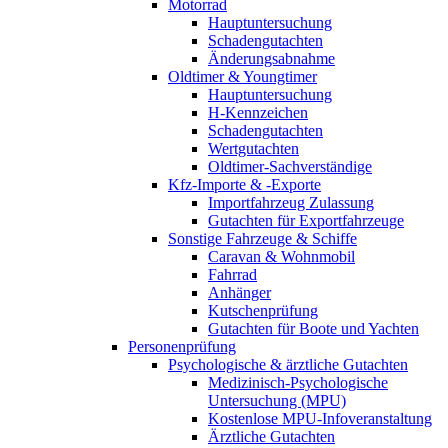
Motorrad
Hauptuntersuchung
Schadengutachten
Änderungsabnahme
Oldtimer & Youngtimer
Hauptuntersuchung
H-Kennzeichen
Schadengutachten
Wertgutachten
Oldtimer-Sachverständige
Kfz-Importe & -Exporte
Importfahrzeug Zulassung
Gutachten für Exportfahrzeuge
Sonstige Fahrzeuge & Schiffe
Caravan & Wohnmobil
Fahrrad
Anhänger
Kutschenprüfung
Gutachten für Boote und Yachten
Personenprüfung
Psychologische & ärztliche Gutachten
Medizinisch-Psychologische
Untersuchung (MPU)
Kostenlose MPU-Infoveranstaltung
Ärztliche Gutachten