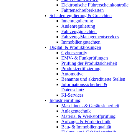
Elektronische Führerscheinkontrolle
Fahrtenschreiberkarten
Schadenregulierung & Gutachten
Innenregulierung
Außenregulierung
Fahrzeuggutachten
Fahrzeug-Managementservices
Immobiliengutachten
Digital- & Produktlösungen
Cybersecurity
EMV- & Funkprüfungen
Prüfung der Produktsicherheit
Produktzertifizierung
Automotive
Benannte und akkreditierte Stellen
Informationssicherheit &
Datenschutz
KI-Services
Industrieprüfung
Maschinen- & Gerätesicherheit
Anlagentechnik
Material & Werkstoffprüfung
Aufzugs- & Fördertechnik
Bau- & Immobilienqualität