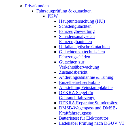
Privatkunden
Fahrzeugprüfung & -gutachten
PKW
Hauptuntersuchung (HU)
Schadengutachten
Fahrzeugbewertung
Schadensanalyse an
Fahrzeugbauteilen
Unfallanalytische Gutachten
Gutachten zu technischen
Fahrzeugschäden
Gutachten zur
Verkehrsüberwachung
Zustandsbericht
Änderungsabnahme & Tuning
Einzelbetriebserlaubnis
Ausstellung Feinstaubplakette
DEKRA Siegel für
Gebrauchtfahrzeuge
DEKRA Reparatur Stundensätze
DMSB-Wagenpass und DMSB-
Kraftfahrzeugpass
Batterietest für Elektroautos
Ladekabel Prüfung nach DGUV V3