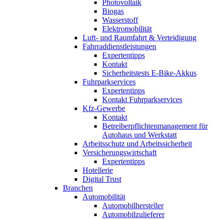
Photovoltaik
Biogas
Wasserstoff
Elektromobilität
Luft- und Raumfahrt & Verteidigung
Fahrraddienstleistungen
Expertentipps
Kontakt
Sicherheitstests E-Bike-Akkus
Fuhrparkservices
Expertentipps
Kontakt Fuhrparkservices
Kfz-Gewerbe
Kontakt
Betreiberpflichtenmanagement für
Autohaus und Werkstatt
Arbeitsschutz und Arbeitssicherheit
Versicherungswirtschaft
Expertentipps
Hotellerie
Digital Trust
Branchen
Automobilität
Automobilhersteller
Automobilzulieferer