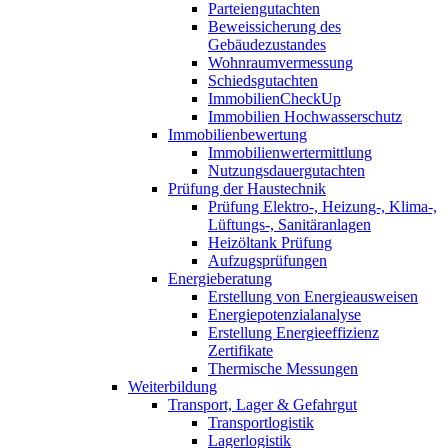
Parteiengutachten
Beweissicherung des
Gebäudezustandes
Wohnraumvermessung
Schiedsgutachten
ImmobilienCheckUp
Immobilien Hochwasserschutz
Immobilienbewertung
Immobilienwertermittlung
Nutzungsdauergutachten
Prüfung der Haustechnik
Prüfung Elektro-, Heizung-, Klima-,
Lüftungs-, Sanitäranlagen
Heizöltank Prüfung
Aufzugsprüfungen
Energieberatung
Erstellung von Energieausweisen
Energiepotenzialanalyse
Erstellung Energieeffizienz
Zertifikate
Thermische Messungen
Weiterbildung
Transport, Lager & Gefahrgut
Transportlogistik
Lagerlogistik