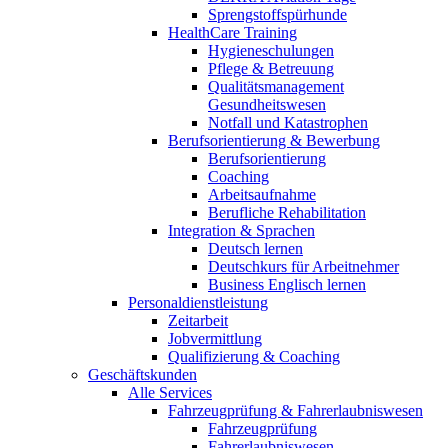
Sprengstoffspürhunde
HealthCare Training
Hygieneschulungen
Pflege & Betreuung
Qualitätsmanagement
Gesundheitswesen
Notfall und Katastrophen
Berufsorientierung & Bewerbung
Berufsorientierung
Coaching
Arbeitsaufnahme
Berufliche Rehabilitation
Integration & Sprachen
Deutsch lernen
Deutschkurs für Arbeitnehmer
Business Englisch lernen
Personaldienstleistung
Zeitarbeit
Jobvermittlung
Qualifizierung & Coaching
Geschäftskunden
Alle Services
Fahrzeugprüfung & Fahrerlaubniswesen
Fahrzeugprüfung
Fahrerlaubniswesen